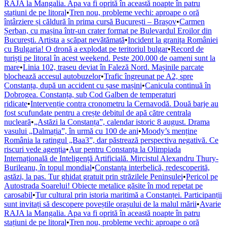
RAJA la Mangalia. Apa va fi oprită în această noapte în patru
stațiuni de pe litoral
•
Tren nou, probleme vechi: aproape o oră
întârziere și căldură în prima cursă București – Brașov
•
Carmen
Șerban, cu mașina într-un crater format pe Bulevardul Eroilor din
București. Artista a scăpat nevătămată
•
Incident la granița României
cu Bulgaria! O dronă a explodat pe teritoriul bulgar
•
Record de
turiști pe litoral în acest weekend. Peste 200.000 de oameni sunt la
mare
•
Linia 102, traseu deviat în Faleză Nord. Mașinile parcate
blochează accesul autobuzelor
•
Trafic îngreunat pe A2, spre
Constanța, după un accident cu șase mașini
•
Canicula continuă în
Dobrogea. Constanța, sub Cod Galben de temperaturi
ridicate
•
Intervenție contra cronometru la Cernavodă. Două barje au
fost scufundate pentru a crește debitul de apă către centrala
nucleară
•
„Astăzi la Constanța”, calendar istoric 8 august. Drama
vasului „Dalmația”, în urmă cu 100 de ani
•
Moody’s menține
România la ratingul „Baa3”, dar păstrează perspectiva negativă. Ce
riscuri vede agenția
•
Aur pentru Constanța la Olimpiada
Internațională de Inteligență Artificială. Mircistul Alexandru Thury-
Burileanu, în topul mondial
•
Constanța interbelică, redescoperită,
astăzi, la pas. Tur ghidat gratuit prin străzilele Peninsulei
•
Pericol pe
Autostrada Soarelui! Obiecte metalice găsite în mod repetat pe
carosabil
•
Tur cultural prin istoria maritimă a Constanței. Participanții
sunt invitați să descopere poveștile orașului de la malul mării
•
Avarie
RAJA la Mangalia. Apa va fi oprită în această noapte în patru
stațiuni de pe litoral
•
Tren nou, probleme vechi: aproape o oră