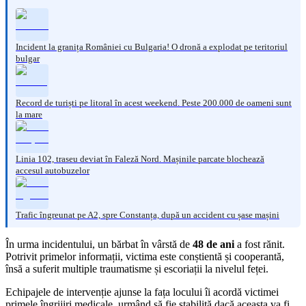
Incident la granița României cu Bulgaria! O dronă a explodat pe teritoriul
bulgar
Record de turiști pe litoral în acest weekend. Peste 200.000 de oameni sunt
la mare
Linia 102, traseu deviat în Faleză Nord. Mașinile parcate blochează
accesul autobuzelor
Trafic îngreunat pe A2, spre Constanța, după un accident cu șase mașini
În urma incidentului, un bărbat în vârstă de
48 de ani
a fost rănit.
Potrivit primelor informații, victima este conștientă și cooperantă,
însă a suferit multiple traumatisme și escoriații la nivelul feței.
Echipajele de intervenție ajunse la fața locului îi acordă victimei
primele îngrijiri medicale, urmând să fie stabilită dacă aceasta va fi