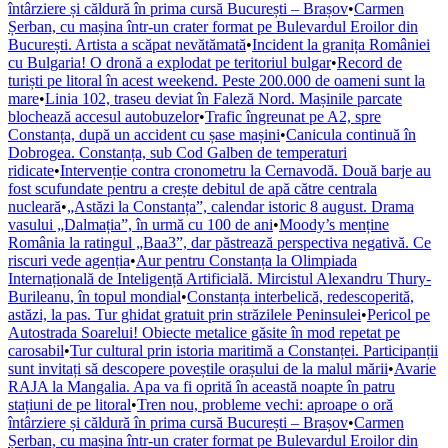
întârziere și căldură în prima cursă București – Brașov
•
Carmen
Șerban, cu mașina într-un crater format pe Bulevardul Eroilor din
București. Artista a scăpat nevătămată
•
Incident la granița României
cu Bulgaria! O dronă a explodat pe teritoriul bulgar
•
Record de
turiști pe litoral în acest weekend. Peste 200.000 de oameni sunt la
mare
•
Linia 102, traseu deviat în Faleză Nord. Mașinile parcate
blochează accesul autobuzelor
•
Trafic îngreunat pe A2, spre
Constanța, după un accident cu șase mașini
•
Canicula continuă în
Dobrogea. Constanța, sub Cod Galben de temperaturi
ridicate
•
Intervenție contra cronometru la Cernavodă. Două barje au
fost scufundate pentru a crește debitul de apă către centrala
nucleară
•
„Astăzi la Constanța”, calendar istoric 8 august. Drama
vasului „Dalmația”, în urmă cu 100 de ani
•
Moody’s menține
România la ratingul „Baa3”, dar păstrează perspectiva negativă. Ce
riscuri vede agenția
•
Aur pentru Constanța la Olimpiada
Internațională de Inteligență Artificială. Mircistul Alexandru Thury-
Burileanu, în topul mondial
•
Constanța interbelică, redescoperită,
astăzi, la pas. Tur ghidat gratuit prin străzilele Peninsulei
•
Pericol pe
Autostrada Soarelui! Obiecte metalice găsite în mod repetat pe
carosabil
•
Tur cultural prin istoria maritimă a Constanței. Participanții
sunt invitați să descopere poveștile orașului de la malul mării
•
Avarie
RAJA la Mangalia. Apa va fi oprită în această noapte în patru
stațiuni de pe litoral
•
Tren nou, probleme vechi: aproape o oră
întârziere și căldură în prima cursă București – Brașov
•
Carmen
Șerban, cu mașina într-un crater format pe Bulevardul Eroilor din