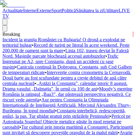
Actualitate
Interne
Externe
Sport
Politică
Sănătatea la zi
Utilitare
LIVE
TV
Breaking
Incident la granița României cu Bulgaria! O dronă a explodat pe
teritoriul bulgar
•
Record de turiști pe litoral în acest weekend. Peste
200.000 de oameni sunt la mare
•
Linia 102, traseu deviat în Faleză
Nord. Mașinile parcate blochează accesul autobuzelor
•
Trafic
îngreunat pe A2, spre Constanța, după un accident cu șase
mașini
•
Canicula continuă în Dobrogea. Constanța, sub Cod Galben
de temperaturi ridicate
•
Intervenție contra cronometru la Cernavodă.
Două barje au fost scufundate pentru a crește debitul de apă către
centrala nucleară
•
„Astăzi la Constanța”, calendar istoric 8 august.
Drama vasului „Dalmația”, în urmă cu 100 de ani
•
Moody’s menține
România la ratingul „Baa3”, dar păstrează perspectiva negativă. Ce
riscuri vede agenția
•
Aur pentru Constanța la Olimpiada
Internațională de Inteligență Artificială. Mircistul Alexandru Thury-
Burileanu, în topul mondial
•
Constanța interbelică, redescoperită,
astăzi, la pas. Tur ghidat gratuit prin străzilele Peninsulei
•
Pericol pe
Autostrada Soarelui! Obiecte metalice găsite în mod repetat pe
carosabil
•
Tur cultural prin istoria maritimă a Constanței. Participanții
sunt invitați să descopere poveștile orașului de la malul mării
•
Avarie