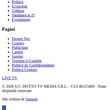
Politică
Economie
Utilitare
Sănătatea la Zi
Evenimente
Pagini
Despre Noi
Contact
Publicitate
Cariere
Susține
Termeni și Condiții
Politică de Confidențialitate
Politică Cookies
LIVE TV
©
2026
S.C. DOTTO TV MEDIA S.R.L. · CUI 46123400 · Toate
drepturile rezervate
Site realizat de
Sanselo