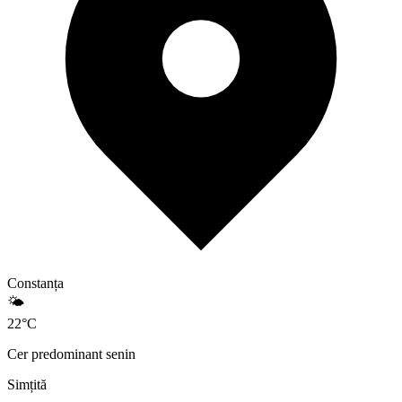
Constanța
🌤️
22
°
C
Cer predominant senin
Simțită