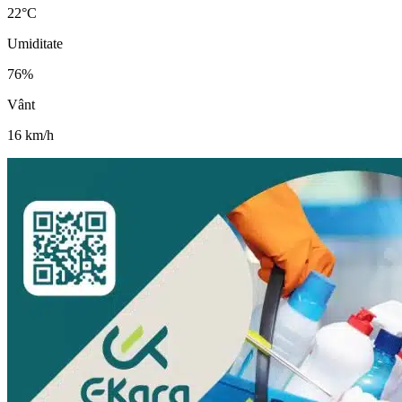
22
°C
Umiditate
76
%
Vânt
16
km/h