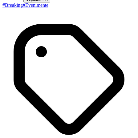
#
Breaking
#
Evenimente