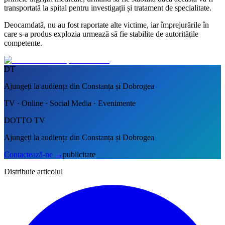
transportată la spital pentru investigații și tratament de specialitate.
Deocamdată, nu au fost raportate alte victime, iar împrejurările în
care s-a produs explozia urmează să fie stabilite de autoritățile
competente.
DT
Ajungeți la audiența din Constanța și Dobrogea
TV · Online · Social Media · Evenimente
DOTTO TV
Ajungeți la audiența din Constanța și Dobrogea
Contactează-ne
→
publicitate
Distribuie articolul