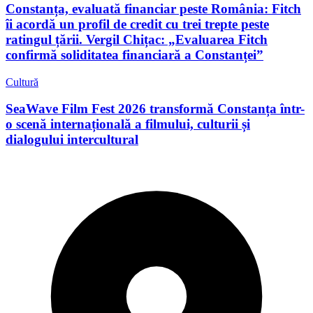
Constanța, evaluată financiar peste România: Fitch
îi acordă un profil de credit cu trei trepte peste
ratingul țării. Vergil Chițac: „Evaluarea Fitch
confirmă soliditatea financiară a Constanței”
Cultură
SeaWave Film Fest 2026 transformă Constanța într-
o scenă internațională a filmului, culturii și
dialogului intercultural