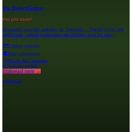
Via DobroGetica
Pași prin istorie!
Descoperă poveștile autentice ale Dobrogei — biserici vechi, sate
tradiționale, oameni și obiceiuri care definesc acest loc unic.
🗺️
5 trasee culturale
🏛️
Situri arheologice
📍
Plecare din Constanța
📱
Aplicație mobilă
Explorează rutele →
publicitate