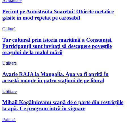
Actualitate
Pericol pe Autostrada Soarelui! Obiecte metalice
găsite în mod repetat pe carosabil
Cultură
Tur cultural prin istoria maritimă a Constanței.
Participanții sunt invitați să descopere poveștile
orașului de la malul mării
Utilitare
Avarie RAJA la Mangalia. Apa va fi oprită în
această noapte în patru stațiuni de pe litoral
Utilitare
Mihail Kogălniceanu scapă de o parte din restricțiile
la apă. Ce program intră în vigoare
Politică