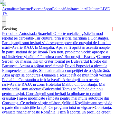
Actualitate
Interne
Externe
Sport
Politică
Sănătatea la zi
Utilitare
LIVE
TV
Breaking
Pericol pe Autostrada Soarelui! Obiecte metalice găsite în mod
repetat pe carosabil
•
Tur cultural prin istoria maritimă a Constanței.
Participanții sunt invitați să descopere poveștile orașului de la malul
mării
•
Avarie RAJA la Mangalia. Apa va fi oprită în această noapte
în patru stațiuni de pe litoral
•
Tren nou, probleme vechi: aproape o
oră întârziere și căldură în prima cursă București – Brașov
•
Carmen
Șerban, cu mașina într-un crater format pe Bulevardul Eroilor din
București. Artista a scăpat nevătămată
•
David Popovici a plecat la
Europenele de nataţie: Simt adrenalina competiţiei de o săptămână.
Abia aştept să concurez
•
Dunărea a scăzut atât de mult încât vechiul
Pod al lui Constantin a ieșit la iveală. Arheologii au o ocazie
rară
•
Avarie RAJA în zona Hotelului Malibu din Constanța. Mai
multe străzi sunt afectate
•
Bulevardul Tomis se închide din nou
pentru mașini. Constănțenii sunt invitați la plimbare în centrul
orașului
•
Trasee modificate sâmbătă pentru mai multe autobuze din
Constanța. Ce trebuie să știe călătorii
•
Mihail Kogălniceanu scapă de
o parte din restricțiile la apă. Ce program intră în vigoare
•
Constanța,
evaluată financiar peste România: Fitch îi acordă un profil de credit