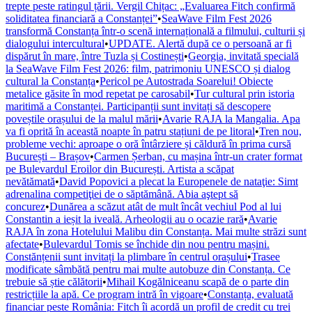
trepte peste ratingul țării. Vergil Chițac: „Evaluarea Fitch confirmă
soliditatea financiară a Constanței”
•
SeaWave Film Fest 2026
transformă Constanța într-o scenă internațională a filmului, culturii și
dialogului intercultural
•
UPDATE. Alertă după ce o persoană ar fi
dispărut în mare, între Tuzla și Costinești
•
Georgia, invitată specială
la SeaWave Film Fest 2026: film, patrimoniu UNESCO și dialog
cultural la Constanța
•
Pericol pe Autostrada Soarelui! Obiecte
metalice găsite în mod repetat pe carosabil
•
Tur cultural prin istoria
maritimă a Constanței. Participanții sunt invitați să descopere
poveștile orașului de la malul mării
•
Avarie RAJA la Mangalia. Apa
va fi oprită în această noapte în patru stațiuni de pe litoral
•
Tren nou,
probleme vechi: aproape o oră întârziere și căldură în prima cursă
București – Brașov
•
Carmen Șerban, cu mașina într-un crater format
pe Bulevardul Eroilor din București. Artista a scăpat
nevătămată
•
David Popovici a plecat la Europenele de nataţie: Simt
adrenalina competiţiei de o săptămână. Abia aştept să
concurez
•
Dunărea a scăzut atât de mult încât vechiul Pod al lui
Constantin a ieșit la iveală. Arheologii au o ocazie rară
•
Avarie
RAJA în zona Hotelului Malibu din Constanța. Mai multe străzi sunt
afectate
•
Bulevardul Tomis se închide din nou pentru mașini.
Constănțenii sunt invitați la plimbare în centrul orașului
•
Trasee
modificate sâmbătă pentru mai multe autobuze din Constanța. Ce
trebuie să știe călătorii
•
Mihail Kogălniceanu scapă de o parte din
restricțiile la apă. Ce program intră în vigoare
•
Constanța, evaluată
financiar peste România: Fitch îi acordă un profil de credit cu trei