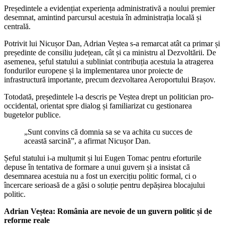
Președintele a evidențiat experiența administrativă a noului premier
desemnat, amintind parcursul acestuia în administrația locală și
centrală.
Potrivit lui Nicușor Dan, Adrian Veștea s-a remarcat atât ca primar și
președinte de consiliu județean, cât și ca ministru al Dezvoltării. De
asemenea, șeful statului a subliniat contribuția acestuia la atragerea
fondurilor europene și la implementarea unor proiecte de
infrastructură importante, precum dezvoltarea Aeroportului Brașov.
Totodată, președintele l-a descris pe Veștea drept un politician pro-
occidental, orientat spre dialog și familiarizat cu gestionarea
bugetelor publice.
„Sunt convins că domnia sa se va achita cu succes de
această sarcină”, a afirmat Nicușor Dan.
Șeful statului i-a mulțumit și lui Eugen Tomac pentru eforturile
depuse în tentativa de formare a unui guvern și a insistat că
desemnarea acestuia nu a fost un exercițiu politic formal, ci o
încercare serioasă de a găsi o soluție pentru depășirea blocajului
politic.
Adrian Veștea: România are nevoie de un guvern politic și de
reforme reale