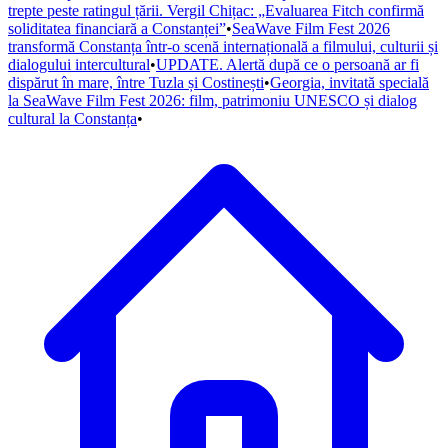
trepte peste ratingul țării. Vergil Chițac: „Evaluarea Fitch confirmă
soliditatea financiară a Constanței”
•
SeaWave Film Fest 2026
transformă Constanța într-o scenă internațională a filmului, culturii și
dialogului intercultural
•
UPDATE. Alertă după ce o persoană ar fi
dispărut în mare, între Tuzla și Costinești
•
Georgia, invitată specială
la SeaWave Film Fest 2026: film, patrimoniu UNESCO și dialog
cultural la Constanța
•