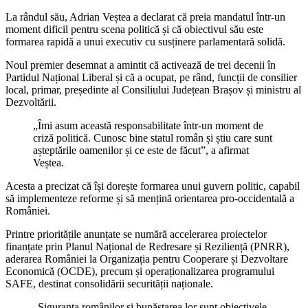
La rândul său, Adrian Veștea a declarat că preia mandatul într-un
moment dificil pentru scena politică și că obiectivul său este
formarea rapidă a unui executiv cu susținere parlamentară solidă.
Noul premier desemnat a amintit că activează de trei decenii în
Partidul Național Liberal și că a ocupat, pe rând, funcții de consilier
local, primar, președinte al Consiliului Județean Brașov și ministru al
Dezvoltării.
„Îmi asum această responsabilitate într-un moment de
criză politică. Cunosc bine statul român și știu care sunt
așteptările oamenilor și ce este de făcut”, a afirmat
Veștea.
Acesta a precizat că își dorește formarea unui guvern politic, capabil
să implementeze reforme și să mențină orientarea pro-occidentală a
României.
Printre prioritățile anunțate se numără accelerarea proiectelor
finanțate prin Planul Național de Redresare și Reziliență (PNRR),
aderarea României la Organizația pentru Cooperare și Dezvoltare
Economică (OCDE), precum și operaționalizarea programului
SAFE, destinat consolidării securității naționale.
„Siguranța românilor și bunăstarea lor sunt obiectivele