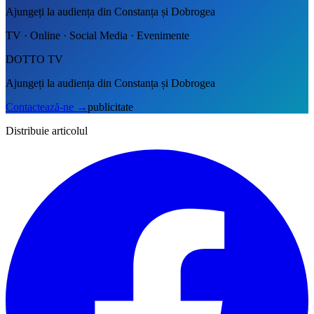
Ajungeți la audiența din Constanța și Dobrogea
TV · Online · Social Media · Evenimente
DOTTO TV
Ajungeți la audiența din Constanța și Dobrogea
Contactează-ne
→
publicitate
Distribuie articolul