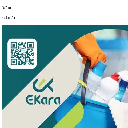
Vânt
6
km/h