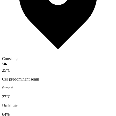
Constanța
🌤️
25
°
C
Cer predominant senin
Simțită
27
°C
Umiditate
64
%