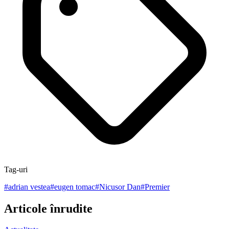
Tag-uri
#
adrian vestea
#
eugen tomac
#
Nicusor Dan
#
Premier
Articole înrudite