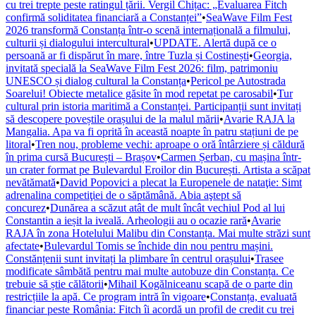
cu trei trepte peste ratingul țării. Vergil Chițac: „Evaluarea Fitch
confirmă soliditatea financiară a Constanței”
•
SeaWave Film Fest
2026 transformă Constanța într-o scenă internațională a filmului,
culturii și dialogului intercultural
•
UPDATE. Alertă după ce o
persoană ar fi dispărut în mare, între Tuzla și Costinești
•
Georgia,
invitată specială la SeaWave Film Fest 2026: film, patrimoniu
UNESCO și dialog cultural la Constanța
•
Pericol pe Autostrada
Soarelui! Obiecte metalice găsite în mod repetat pe carosabil
•
Tur
cultural prin istoria maritimă a Constanței. Participanții sunt invitați
să descopere poveștile orașului de la malul mării
•
Avarie RAJA la
Mangalia. Apa va fi oprită în această noapte în patru stațiuni de pe
litoral
•
Tren nou, probleme vechi: aproape o oră întârziere și căldură
în prima cursă București – Brașov
•
Carmen Șerban, cu mașina într-
un crater format pe Bulevardul Eroilor din București. Artista a scăpat
nevătămată
•
David Popovici a plecat la Europenele de nataţie: Simt
adrenalina competiţiei de o săptămână. Abia aştept să
concurez
•
Dunărea a scăzut atât de mult încât vechiul Pod al lui
Constantin a ieșit la iveală. Arheologii au o ocazie rară
•
Avarie
RAJA în zona Hotelului Malibu din Constanța. Mai multe străzi sunt
afectate
•
Bulevardul Tomis se închide din nou pentru mașini.
Constănțenii sunt invitați la plimbare în centrul orașului
•
Trasee
modificate sâmbătă pentru mai multe autobuze din Constanța. Ce
trebuie să știe călătorii
•
Mihail Kogălniceanu scapă de o parte din
restricțiile la apă. Ce program intră în vigoare
•
Constanța, evaluată
financiar peste România: Fitch îi acordă un profil de credit cu trei