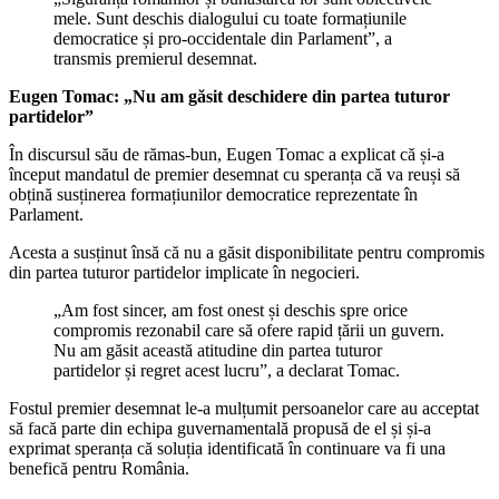
mele. Sunt deschis dialogului cu toate formațiunile
democratice și pro-occidentale din Parlament”, a
transmis premierul desemnat.
Eugen Tomac: „Nu am găsit deschidere din partea tuturor
partidelor”
În discursul său de rămas-bun, Eugen Tomac a explicat că și-a
început mandatul de premier desemnat cu speranța că va reuși să
obțină susținerea formațiunilor democratice reprezentate în
Parlament.
Acesta a susținut însă că nu a găsit disponibilitate pentru compromis
din partea tuturor partidelor implicate în negocieri.
„Am fost sincer, am fost onest și deschis spre orice
compromis rezonabil care să ofere rapid țării un guvern.
Nu am găsit această atitudine din partea tuturor
partidelor și regret acest lucru”, a declarat Tomac.
Fostul premier desemnat le-a mulțumit persoanelor care au acceptat
să facă parte din echipa guvernamentală propusă de el și și-a
exprimat speranța că soluția identificată în continuare va fi una
benefică pentru România.