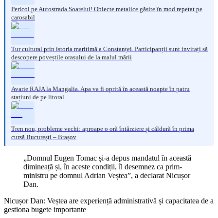
Pericol pe Autostrada Soarelui! Obiecte metalice găsite în mod repetat pe
carosabil
Tur cultural prin istoria maritimă a Constanței. Participanții sunt invitați să
descopere poveștile orașului de la malul mării
Avarie RAJA la Mangalia. Apa va fi oprită în această noapte în patru
stațiuni de pe litoral
Tren nou, probleme vechi: aproape o oră întârziere și căldură în prima
cursă București – Brașov
„Domnul Eugen Tomac și-a depus mandatul în această
dimineață și, în aceste condiții, îl desemnez ca prim-
ministru pe domnul Adrian Veștea”, a declarat Nicușor
Dan.
Nicușor Dan: Veștea are experiență administrativă și capacitatea de a
gestiona bugete importante