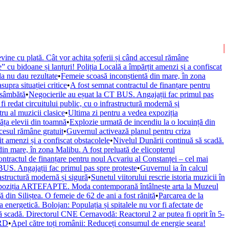
vine cu plată. Cât vor achita șoferii și când accesul rămâne
” cu bidoane și lanțuri! Poliția Locală a împărțit amenzi și a confiscat
la nu dau rezultate
•
Femeie scoasă inconștientă din mare, în zona
upra situației critice
•
A fost semnat contractul de finanțare pentru
 sâmbătă
•
Negocierile au eșuat la CT BUS. Angajații fac primul pas
fi redat circuitului public, cu o infrastructură modernă și
ru al muzicii clasice
•
Ultima zi pentru a vedea expoziția
văța elevii din toamnă
•
Explozie urmată de incendiu la o locuință din
ccesul rămâne gratuit
•
Guvernul activează planul pentru criza
it amenzi și a confiscat obstacolele
•
Nivelul Dunării continuă să scadă.
in mare, în zona Malibu. A fost preluată de elicopterul
ontractul de finanțare pentru noul Acvariu al Constanței – cel mai
BUS. Angajații fac primul pas spre proteste
•
Guvernul ia în calcul
rastructură modernă și sigură
•
Sunetul viitorului rescrie istoria muzicii în
xpoziția ARTEFAPTE. Moda contemporană întâlnește arta la Muzeul
 din Siliștea. O femeie de 62 de ani a fost rănită
•
Parcarea de la
 energetică. Bolojan: Populația și spitalele nu vor fi afectate de
ă scadă. Directorul CNE Cernavodă: Reactorul 2 ar putea fi oprit în 5-
URD
•
Apel către toți românii: Reduceți consumul de energie seara!