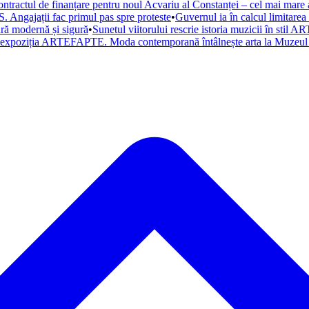
ntractul de finanțare pentru noul Acvariu al Constanței – cel mai mare a
. Angajații fac primul pas spre proteste
•
Guvernul ia în calcul limitare
tură modernă și sigură
•
Sunetul viitorului rescrie istoria muzicii în st
a expoziția ARTEFAPTE. Moda contemporană întâlnește arta la Muzeul 