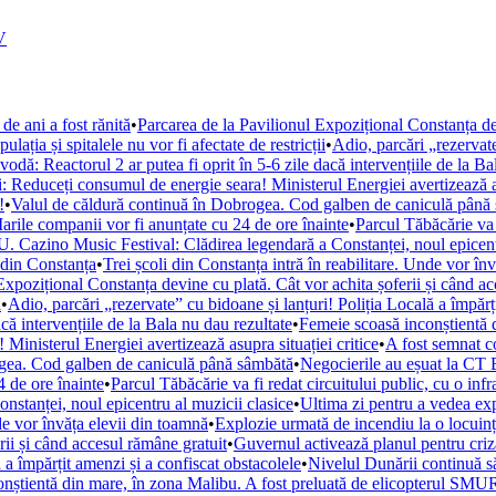
V
de ani a fost rănită
•
Parcarea de la Pavilionul Expozițional Constanța de
ația și spitalele nu vor fi afectate de restricții
•
Adio, parcări „rezervate
ă: Reactorul 2 ar putea fi oprit în 5-6 zile dacă intervențiile de la Ba
i: Reduceți consumul de energie seara! Ministerul Energiei avertizează as
!
•
Valul de căldură continuă în Dobrogea. Cod galben de caniculă până
arile companii vor fi anunțate cu 24 de ore înainte
•
Parcul Tăbăcărie va 
. Cazino Music Festival: Clădirea legendară a Constanței, noul epicent
din Constanța
•
Trei școli din Constanța intră în reabilitare. Unde vor în
Expozițional Constanța devine cu plată. Cât vor achita șoferii și când a
i
•
Adio, parcări „rezervate” cu bidoane și lanțuri! Poliția Locală a împărț
ă intervențiile de la Bala nu dau rezultate
•
Femeie scoasă inconștientă d
Ministerul Energiei avertizează asupra situației critice
•
A fost semnat c
ogea. Cod galben de caniculă până sâmbătă
•
Negocierile au eșuat la CT 
 de ore înainte
•
Parcul Tăbăcărie va fi redat circuitului public, cu o inf
tanței, noul epicentru al muzicii clasice
•
Ultima zi pentru a vedea e
nde vor învăța elevii din toamnă
•
Explozie urmată de incendiu la o locuință
rii și când accesul rămâne gratuit
•
Guvernul activează planul pentru criza
 a împărțit amenzi și a confiscat obstacolele
•
Nivelul Dunării continuă s
nștientă din mare, în zona Malibu. A fost preluată de elicopterul SM