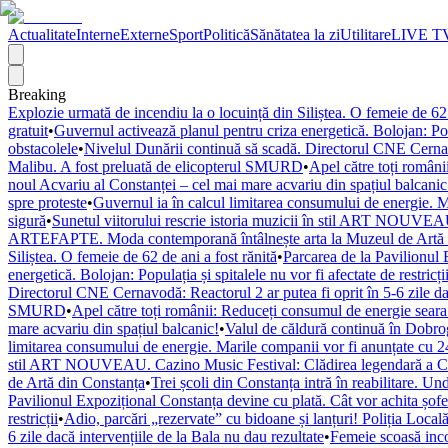
Actualitate
Interne
Externe
Sport
Politică
Sănătatea la zi
Utilitare
LIVE T
Breaking
Explozie urmată de incendiu la o locuință din Siliștea. O femeie de 62 
gratuit
•
Guvernul activează planul pentru criza energetică. Bolojan: Popul
obstacolele
•
Nivelul Dunării continuă să scadă. Directorul CNE Cernavod
Malibu. A fost preluată de elicopterul SMURD
•
Apel către toți români
noul Acvariu al Constanței – cel mai mare acvariu din spațiul balcanic
spre proteste
•
Guvernul ia în calcul limitarea consumului de energie. M
sigură
•
Sunetul viitorului rescrie istoria muzicii în stil ART NOUVEAU
ARTEFAPTE. Moda contemporană întâlnește arta la Muzeul de Artă 
Siliștea. O femeie de 62 de ani a fost rănită
•
Parcarea de la Pavilionul 
energetică. Bolojan: Populația și spitalele nu vor fi afectate de restricți
Directorul CNE Cernavodă: Reactorul 2 ar putea fi oprit în 5-6 zile dac
SMURD
•
Apel către toți românii: Reduceți consumul de energie seara! 
mare acvariu din spațiul balcanic!
•
Valul de căldură continuă în Dobr
limitarea consumului de energie. Marile companii vor fi anunțate cu 24
stil ART NOUVEAU. Cazino Music Festival: Clădirea legendară a Cons
de Artă din Constanța
•
Trei școli din Constanța intră în reabilitare. U
Pavilionul Expozițional Constanța devine cu plată. Cât vor achita șofe
restricții
•
Adio, parcări „rezervate” cu bidoane și lanțuri! Poliția Locală
6 zile dacă intervențiile de la Bala nu dau rezultate
•
Femeie scoasă inco