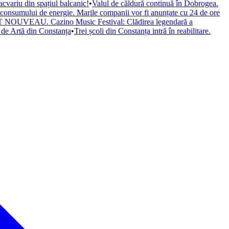
cvariu din spațiul balcanic!
•
Valul de căldură continuă în Dobrogea.
a consumului de energie. Marile companii vor fi anunțate cu 24 de ore
il ART NOUVEAU. Cazino Music Festival: Clădirea legendară a
de Artă din Constanța
•
Trei școli din Constanța intră în reabilitare.