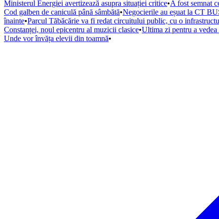
Ministerul Energiei avertizează asupra situației critice
•
A fost semnat co
Cod galben de caniculă până sâmbătă
•
Negocierile au eșuat la CT BUS
înainte
•
Parcul Tăbăcărie va fi redat circuitului public, cu o infrastruc
Constanței, noul epicentru al muzicii clasice
•
Ultima zi pentru a vede
Unde vor învăța elevii din toamnă
•