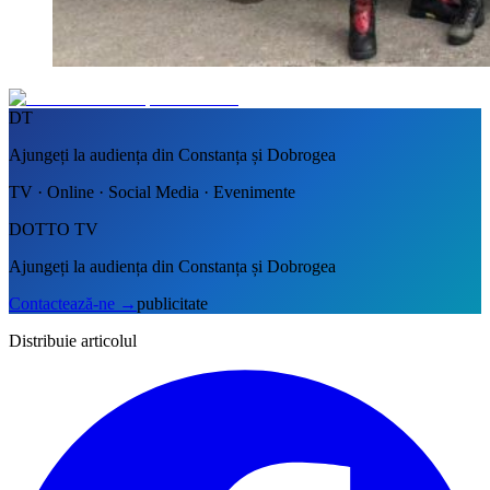
DT
Ajungeți la audiența din Constanța și Dobrogea
TV · Online · Social Media · Evenimente
DOTTO TV
Ajungeți la audiența din Constanța și Dobrogea
Contactează-ne
→
publicitate
Distribuie articolul