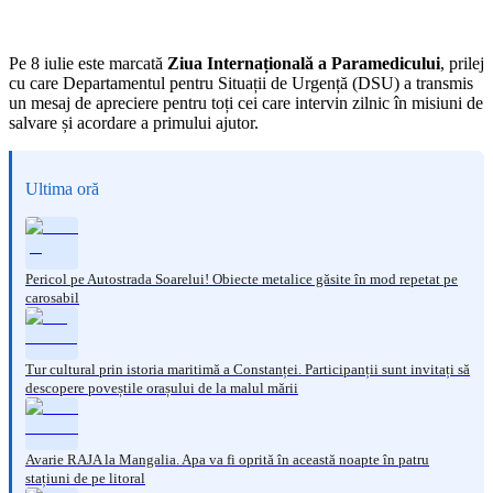
Pe 8 iulie este marcată
Ziua Internațională a Paramedicului
, prilej
cu care Departamentul pentru Situații de Urgență (DSU) a transmis
un mesaj de apreciere pentru toți cei care intervin zilnic în misiuni de
salvare și acordare a primului ajutor.
Ultima oră
Pericol pe Autostrada Soarelui! Obiecte metalice găsite în mod repetat pe
carosabil
Tur cultural prin istoria maritimă a Constanței. Participanții sunt invitați să
descopere poveștile orașului de la malul mării
Avarie RAJA la Mangalia. Apa va fi oprită în această noapte în patru
stațiuni de pe litoral