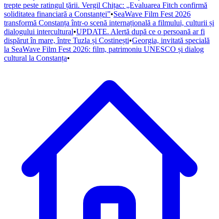
trepte peste ratingul țării. Vergil Chițac: „Evaluarea Fitch confirmă
soliditatea financiară a Constanței”
•
SeaWave Film Fest 2026
transformă Constanța într-o scenă internațională a filmului, culturii și
dialogului intercultural
•
UPDATE. Alertă după ce o persoană ar fi
dispărut în mare, între Tuzla și Costinești
•
Georgia, invitată specială
la SeaWave Film Fest 2026: film, patrimoniu UNESCO și dialog
cultural la Constanța
•