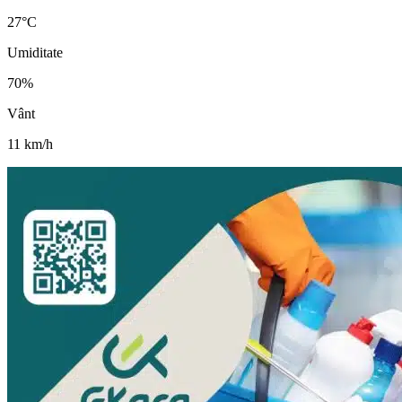
27
°C
Umiditate
70
%
Vânt
11
km/h