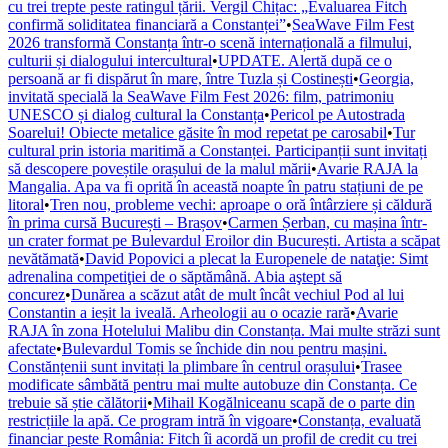
cu trei trepte peste ratingul țării. Vergil Chițac: „Evaluarea Fitch
confirmă soliditatea financiară a Constanței”
•
SeaWave Film Fest
2026 transformă Constanța într-o scenă internațională a filmului,
culturii și dialogului intercultural
•
UPDATE. Alertă după ce o
persoană ar fi dispărut în mare, între Tuzla și Costinești
•
Georgia,
invitată specială la SeaWave Film Fest 2026: film, patrimoniu
UNESCO și dialog cultural la Constanța
•
Pericol pe Autostrada
Soarelui! Obiecte metalice găsite în mod repetat pe carosabil
•
Tur
cultural prin istoria maritimă a Constanței. Participanții sunt invitați
să descopere poveștile orașului de la malul mării
•
Avarie RAJA la
Mangalia. Apa va fi oprită în această noapte în patru stațiuni de pe
litoral
•
Tren nou, probleme vechi: aproape o oră întârziere și căldură
în prima cursă București – Brașov
•
Carmen Șerban, cu mașina într-
un crater format pe Bulevardul Eroilor din București. Artista a scăpat
nevătămată
•
David Popovici a plecat la Europenele de nataţie: Simt
adrenalina competiţiei de o săptămână. Abia aştept să
concurez
•
Dunărea a scăzut atât de mult încât vechiul Pod al lui
Constantin a ieșit la iveală. Arheologii au o ocazie rară
•
Avarie
RAJA în zona Hotelului Malibu din Constanța. Mai multe străzi sunt
afectate
•
Bulevardul Tomis se închide din nou pentru mașini.
Constănțenii sunt invitați la plimbare în centrul orașului
•
Trasee
modificate sâmbătă pentru mai multe autobuze din Constanța. Ce
trebuie să știe călătorii
•
Mihail Kogălniceanu scapă de o parte din
restricțiile la apă. Ce program intră în vigoare
•
Constanța, evaluată
financiar peste România: Fitch îi acordă un profil de credit cu trei