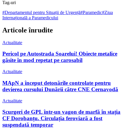
Tag-uri
#
Departamentul pentru Situații de Urgență
#
Paramedic
#
Ziua
Internațională a Paramedicului
Articole înrudite
Actualitate
Pericol pe Autostrada Soarelui! Obiecte metalice
găsite în mod repetat pe carosabil
Actualitate
MApN a început detonările controlate pentru
devierea cursului Dunării către CNE Cernavodă
Actualitate
Scurgeri de GPL într-un vagon de marfă în stația
CF Dorobanțu. Circulația feroviară a fost
suspendată temporar