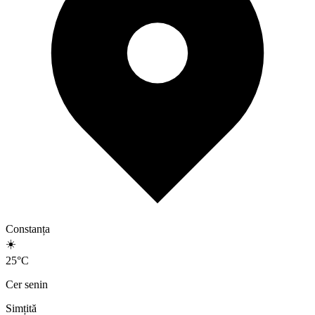
Constanța
☀️
25
°
C
Cer senin
Simțită