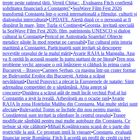
trepte peste ratingul țării. Vergil Chițac: „Evaluarea Fitch confirmă
soliditatea financiară a Constanței”
•
SeaWave Film Fest 2026
transformă Constanța într-o scenă internațională a filmului, culturii și
dialogului intercultural
•
UPDATE. Alertă după ce o persoană ar fi
dispărut în mare, între Tuzla și Costinești
•
Georgia, invitată specială
la SeaWave Film Fest 2026: film, patrimoniu UNESCO și dialog
cultural la Constanța
•
Pericol pe Autostrada Soarelui! Obiecte
metalice găsite în mod repetat pe carosabil
•
Tur cultural prin istoria
maritimă a Constanței. Participanții sunt invitați să descopere
poveștile orașului de la malul mării
•
Avarie RAJA la Mangalia. Apa
va fi oprită în această noapte în patru stațiuni de pe litoral
•
Tren nou,
probleme vechi: aproape o oră întârziere și căldură în prima cursă
București – Brașov
•
Carmen Șerban, cu mașina într-un crater format
pe Bulevardul Eroilor din București. Artista a scăpat
nevătămată
•
David Popovici a plecat la Europenele de nataţie: Simt
adrenalina competiţiei de o săptămână. Abia aştept să
concurez
•
Dunărea a scăzut atât de mult încât vechiul Pod al lui
Constantin a ieșit la iveală. Arheologii au o ocazie rară
•
Avarie
RAJA în zona Hotelului Malibu din Constanța. Mai multe străzi sunt
afectate
•
Bulevardul Tomis se închide din nou pentru mașini.
Constănțenii sunt invitați la plimbare în centrul orașului
•
Trasee
modificate sâmbătă pentru mai multe autobuze din Constanța. Ce
trebuie să știe călătorii
•
Mihail Kogălniceanu scapă de o parte din
restricțiile la apă. Ce program intră în vigoare
•
Constanța, evaluată
financiar peste România: Fitch îi acordă un profil de credit cu trei