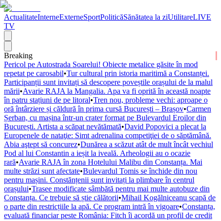
Actualitate
Interne
Externe
Sport
Politică
Sănătatea la zi
Utilitare
LIVE
TV
Breaking
Pericol pe Autostrada Soarelui! Obiecte metalice găsite în mod
repetat pe carosabil
•
Tur cultural prin istoria maritimă a Constanței.
Participanții sunt invitați să descopere poveștile orașului de la malul
mării
•
Avarie RAJA la Mangalia. Apa va fi oprită în această noapte
în patru stațiuni de pe litoral
•
Tren nou, probleme vechi: aproape o
oră întârziere și căldură în prima cursă București – Brașov
•
Carmen
Șerban, cu mașina într-un crater format pe Bulevardul Eroilor din
București. Artista a scăpat nevătămată
•
David Popovici a plecat la
Europenele de nataţie: Simt adrenalina competiţiei de o săptămână.
Abia aştept să concurez
•
Dunărea a scăzut atât de mult încât vechiul
Pod al lui Constantin a ieșit la iveală. Arheologii au o ocazie
rară
•
Avarie RAJA în zona Hotelului Malibu din Constanța. Mai
multe străzi sunt afectate
•
Bulevardul Tomis se închide din nou
pentru mașini. Constănțenii sunt invitați la plimbare în centrul
orașului
•
Trasee modificate sâmbătă pentru mai multe autobuze din
Constanța. Ce trebuie să știe călătorii
•
Mihail Kogălniceanu scapă de
o parte din restricțiile la apă. Ce program intră în vigoare
•
Constanța,
evaluată financiar peste România: Fitch îi acordă un profil de credit