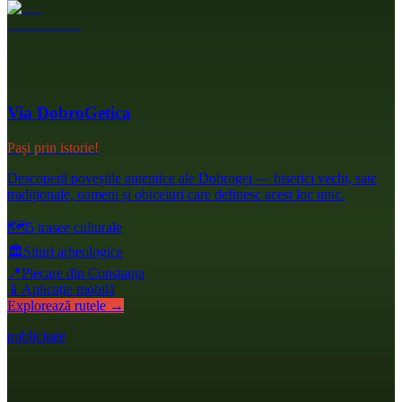
Via DobroGetica
Pași prin istorie!
Descoperă poveștile autentice ale Dobrogei — biserici vechi, sate
tradiționale, oameni și obiceiuri care definesc acest loc unic.
🗺️
5 trasee culturale
🏛️
Situri arheologice
📍
Plecare din Constanța
📱
Aplicație mobilă
Explorează rutele →
publicitate