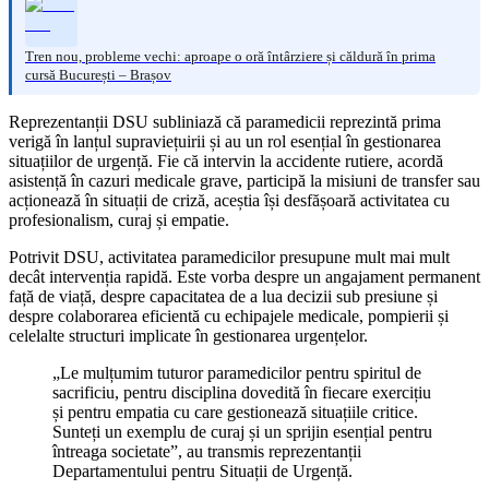
Tren nou, probleme vechi: aproape o oră întârziere și căldură în prima
cursă București – Brașov
Reprezentanții DSU subliniază că paramedicii reprezintă prima
verigă în lanțul supraviețuirii și au un rol esențial în gestionarea
situațiilor de urgență. Fie că intervin la accidente rutiere, acordă
asistență în cazuri medicale grave, participă la misiuni de transfer sau
acționează în situații de criză, aceștia își desfășoară activitatea cu
profesionalism, curaj și empatie.
Potrivit DSU, activitatea paramedicilor presupune mult mai mult
decât intervenția rapidă. Este vorba despre un angajament permanent
față de viață, despre capacitatea de a lua decizii sub presiune și
despre colaborarea eficientă cu echipajele medicale, pompierii și
celelalte structuri implicate în gestionarea urgențelor.
„Le mulțumim tuturor paramedicilor pentru spiritul de
sacrificiu, pentru disciplina dovedită în fiecare exercițiu
și pentru empatia cu care gestionează situațiile critice.
Sunteți un exemplu de curaj și un sprijin esențial pentru
întreaga societate”, au transmis reprezentanții
Departamentului pentru Situații de Urgență.