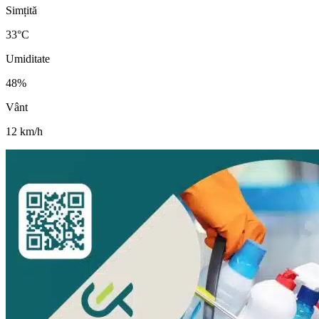
Simțită
33
°C
Umiditate
48
%
Vânt
12
km/h