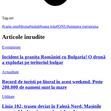
Tag-uri
#
carta onu
#
drona
#
galati
#
oana toiu
#
ONU
#
uniunea europeana
Articole înrudite
Evenimente
Incident la granița României cu Bulgaria! O dronă
a explodat pe teritoriul bulgar
Actualitate
Record de turiști pe litoral în acest weekend. Peste
200.000 de oameni sunt la mare
Utilitare
Linia 102, traseu deviat în Faleză Nord. Mașinile