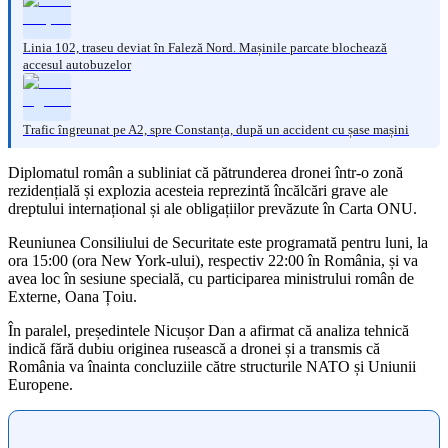
Linia 102, traseu deviat în Faleză Nord. Mașinile parcate blochează
accesul autobuzelor
Trafic îngreunat pe A2, spre Constanța, după un accident cu șase mașini
Diplomatul român a subliniat că pătrunderea dronei într-o zonă
rezidențială și explozia acesteia reprezintă încălcări grave ale
dreptului internațional și ale obligațiilor prevăzute în Carta ONU.
Reuniunea Consiliului de Securitate este programată pentru luni, la
ora 15:00 (ora New York-ului), respectiv 22:00 în România, și va
avea loc în sesiune specială, cu participarea ministrului român de
Externe, Oana Țoiu.
În paralel, președintele Nicușor Dan a afirmat că analiza tehnică
indică fără dubiu originea rusească a dronei și a transmis că
România va înainta concluziile către structurile NATO și Uniunii
Europene.