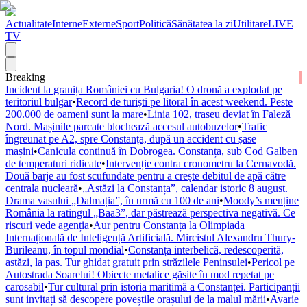
Actualitate
Interne
Externe
Sport
Politică
Sănătatea la zi
Utilitare
LIVE
TV
Breaking
Incident la granița României cu Bulgaria! O dronă a explodat pe
teritoriul bulgar
•
Record de turiști pe litoral în acest weekend. Peste
200.000 de oameni sunt la mare
•
Linia 102, traseu deviat în Faleză
Nord. Mașinile parcate blochează accesul autobuzelor
•
Trafic
îngreunat pe A2, spre Constanța, după un accident cu șase
mașini
•
Canicula continuă în Dobrogea. Constanța, sub Cod Galben
de temperaturi ridicate
•
Intervenție contra cronometru la Cernavodă.
Două barje au fost scufundate pentru a crește debitul de apă către
centrala nucleară
•
„Astăzi la Constanța”, calendar istoric 8 august.
Drama vasului „Dalmația”, în urmă cu 100 de ani
•
Moody’s menține
România la ratingul „Baa3”, dar păstrează perspectiva negativă. Ce
riscuri vede agenția
•
Aur pentru Constanța la Olimpiada
Internațională de Inteligență Artificială. Mircistul Alexandru Thury-
Burileanu, în topul mondial
•
Constanța interbelică, redescoperită,
astăzi, la pas. Tur ghidat gratuit prin străzilele Peninsulei
•
Pericol pe
Autostrada Soarelui! Obiecte metalice găsite în mod repetat pe
carosabil
•
Tur cultural prin istoria maritimă a Constanței. Participanții
sunt invitați să descopere poveștile orașului de la malul mării
•
Avarie