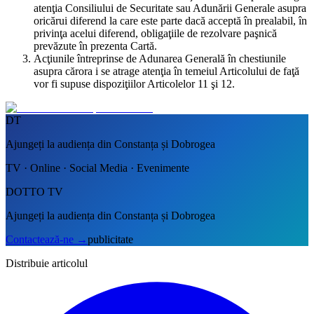
atenţia Consiliului de Securitate sau Adunării Generale asupra
oricărui diferend la care este parte dacă acceptă în prealabil, în
privinţa acelui diferend, obligaţiile de rezolvare paşnică
prevăzute în prezenta Cartă.
Acţiunile întreprinse de Adunarea Generală în chestiunile
asupra cărora i se atrage atenţia în temeiul Articolului de faţă
vor fi supuse dispoziţiilor Articolelor 11 şi 12.
DT
Ajungeți la audiența din Constanța și Dobrogea
TV · Online · Social Media · Evenimente
DOTTO TV
Ajungeți la audiența din Constanța și Dobrogea
Contactează-ne
→
publicitate
Distribuie articolul