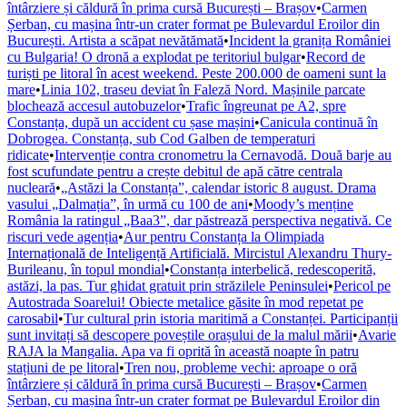
întârziere și căldură în prima cursă București – Brașov
•
Carmen
Șerban, cu mașina într-un crater format pe Bulevardul Eroilor din
București. Artista a scăpat nevătămată
•
Incident la granița României
cu Bulgaria! O dronă a explodat pe teritoriul bulgar
•
Record de
turiști pe litoral în acest weekend. Peste 200.000 de oameni sunt la
mare
•
Linia 102, traseu deviat în Faleză Nord. Mașinile parcate
blochează accesul autobuzelor
•
Trafic îngreunat pe A2, spre
Constanța, după un accident cu șase mașini
•
Canicula continuă în
Dobrogea. Constanța, sub Cod Galben de temperaturi
ridicate
•
Intervenție contra cronometru la Cernavodă. Două barje au
fost scufundate pentru a crește debitul de apă către centrala
nucleară
•
„Astăzi la Constanța”, calendar istoric 8 august. Drama
vasului „Dalmația”, în urmă cu 100 de ani
•
Moody’s menține
România la ratingul „Baa3”, dar păstrează perspectiva negativă. Ce
riscuri vede agenția
•
Aur pentru Constanța la Olimpiada
Internațională de Inteligență Artificială. Mircistul Alexandru Thury-
Burileanu, în topul mondial
•
Constanța interbelică, redescoperită,
astăzi, la pas. Tur ghidat gratuit prin străzilele Peninsulei
•
Pericol pe
Autostrada Soarelui! Obiecte metalice găsite în mod repetat pe
carosabil
•
Tur cultural prin istoria maritimă a Constanței. Participanții
sunt invitați să descopere poveștile orașului de la malul mării
•
Avarie
RAJA la Mangalia. Apa va fi oprită în această noapte în patru
stațiuni de pe litoral
•
Tren nou, probleme vechi: aproape o oră
întârziere și căldură în prima cursă București – Brașov
•
Carmen
Șerban, cu mașina într-un crater format pe Bulevardul Eroilor din