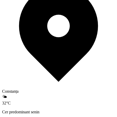
Constanța
🌤️
32
°
C
Cer predominant senin