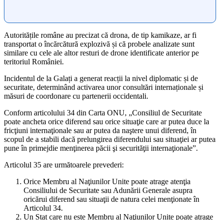
Autoritățile române au precizat că drona, de tip kamikaze, ar fi
transportat o încărcătură explozivă și că probele analizate sunt
similare cu cele ale altor resturi de drone identificate anterior pe
teritoriul României.
Incidentul de la Galați a generat reacții la nivel diplomatic și de
securitate, determinând activarea unor consultări internaționale și
măsuri de coordonare cu partenerii occidentali.
Conform articolului 34 din Carta ONU, „Consiliul de Securitate
poate ancheta orice diferend sau orice situaţie care ar putea duce la
fricţiuni internaţionale sau ar putea da naştere unui diferend, în
scopul de a stabili dacă prelungirea diferendului sau situaţiei ar putea
pune în primejdie menţinerea păcii şi securităţii internaţionale”.
Articolul 35 are următoarele prevederi:
Orice Membru al Naţiunilor Unite poate atrage atenţia
Consiliului de Securitate sau Adunării Generale asupra
oricărui diferend sau situaţii de natura celei menţionate în
Articolul 34.
Un Stat care nu este Membru al Naţiunilor Unite poate atrage