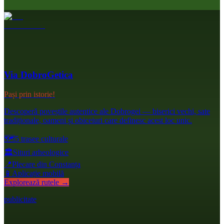
Via DobroGetica
Pași prin istorie!
Descoperă poveștile autentice ale Dobrogei — biserici vechi, sate
tradiționale, oameni și obiceiuri care definesc acest loc unic.
🗺️
5 trasee culturale
🏛️
Situri arheologice
📍
Plecare din Constanța
📱
Aplicație mobilă
Explorează rutele →
publicitate