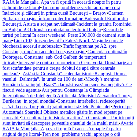
RAJA la Mangalia. Apa va fi oprită în această noapte în patru
stațiuni de pe litoral
•
Tren nou, probleme vechi: aproape o oră
întârziere și căldură în prima cursă București – Brașov
•
Carmen
Șerban, cu mașina într-un crater format pe Bulevardul Eroilor din
București. Artista a scăpat nevătămată
•
Incident la granița României
cu Bulgaria! O dronă a explodat pe teritoriul bulgar
•
Record de
turiști pe litoral în acest weekend. Peste 200.000 de oameni sunt la
mare
•
Linia 102, traseu deviat în Faleză Nord. Mașinile parcate
blochează accesul autobuzelor
•
Trafic îngreunat pe A2, spre
Constanța, după un accident cu șase mașini
•
Canicula continuă în
Dobrogea. Constanța, sub Cod Galben de temperaturi
ridicate
•
Intervenție contra cronometru la Cernavodă. Două barje au
fost scufundate pentru a crește debitul de apă către centrala
nucleară
•
„Astăzi la Constanța”, calendar istoric 8 august. Drama
vasului „Dalmația”, în urmă cu 100 de ani
•
Moody’s menține
România la ratingul „Baa3”, dar păstrează perspectiva negativă. Ce
riscuri vede agenția
•
Aur pentru Constanța la Olimpiada
Internațională de Inteligență Artificială. Mircistul Alexandru Thury-
Burileanu, în topul mondial
•
Constanța interbelică, redescoperită,
astăzi, la pas. Tur ghidat gratuit prin străzilele Peninsulei
•
Pericol pe
Autostrada Soarelui! Obiecte metalice găsite în mod repetat pe
carosabil
•
Tur cultural prin istoria maritimă a Constanței. Participanții
sunt invitați să descopere poveștile orașului de la malul mării
•
Avarie
RAJA la Mangalia. Apa va fi oprită în această noapte în patru
stațiuni de pe litoral
•
Tren nou, probleme vechi: aproape o oră