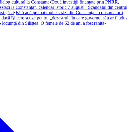
alog cultural la Constanța
•
Două investiții finanțate prin PNRR,
stăzi la Constanța”, calendar istoric 7 august – Scandalul din centrul
st găsit
•
Fără apă pe mai multe străzi din Constanța – consumatorii
 dacă îşi cere scuze pentru „dezastrul” în care guvernul său ar fi adus
locuință din Siliștea. O femeie de 62 de ani a fost rănită
•