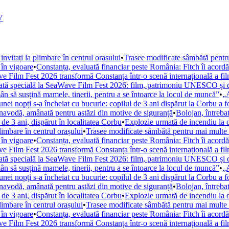
V
nvitați la plimbare în centrul orașului
•
Trasee modificate sâmbătă pentru
 în vigoare
•
Constanța, evaluată financiar peste România: Fitch îi acordă un
 Film Fest 2026 transformă Constanța într-o scenă internațională a filmul
tată specială la SeaWave Film Fest 2026: film, patrimoniu UNESCO și di
ân să susțină mamele, tinerii, pentru a se întoarce la locul de muncă”
•
„A
nei nopți s-a încheiat cu bucurie: copilul de 3 ani dispărut la Corbu a fo
rnavodă, amânată pentru astăzi din motive de siguranță
•
Bolojan, întrebat
de 3 ani, dispărut în localitatea Corbu
•
Explozie urmată de incendiu la o 
limbare în centrul orașului
•
Trasee modificate sâmbătă pentru mai multe a
 în vigoare
•
Constanța, evaluată financiar peste România: Fitch îi acordă un
 Film Fest 2026 transformă Constanța într-o scenă internațională a filmul
tată specială la SeaWave Film Fest 2026: film, patrimoniu UNESCO și di
ân să susțină mamele, tinerii, pentru a se întoarce la locul de muncă”
•
„A
nei nopți s-a încheiat cu bucurie: copilul de 3 ani dispărut la Corbu a fo
rnavodă, amânată pentru astăzi din motive de siguranță
•
Bolojan, întrebat
de 3 ani, dispărut în localitatea Corbu
•
Explozie urmată de incendiu la o 
limbare în centrul orașului
•
Trasee modificate sâmbătă pentru mai multe a
 în vigoare
•
Constanța, evaluată financiar peste România: Fitch îi acordă un
 Film Fest 2026 transformă Constanța într-o scenă internațională a filmul