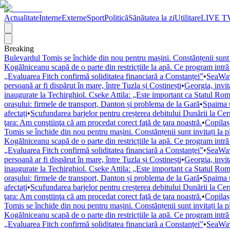
Actualitate
Interne
Externe
Sport
Politică
Sănătatea la zi
Utilitare
LIVE T
Breaking
Bulevardul Tomis se închide din nou pentru mașini. Constănțenii sunt i
Kogălniceanu scapă de o parte din restricțiile la apă. Ce program intră
„Evaluarea Fitch confirmă soliditatea financiară a Constanței”
•
SeaWave
persoană ar fi dispărut în mare, între Tuzla și Costinești
•
Georgia, invi
inaugurate la Techirghiol. Cseke Attila: „Este important ca Statul Rom
orașului: firmele de transport, Danton și problema de la Gară
•
Spaima u
afectați
•
Scufundarea barjelor pentru creșterea debitului Dunării la Ce
ţara: Am conştiinţa că am procedat corect faţă de ţara noastră.
•
Copilaș 
Tomis se închide din nou pentru mașini. Constănțenii sunt invitați la p
Kogălniceanu scapă de o parte din restricțiile la apă. Ce program intră
„Evaluarea Fitch confirmă soliditatea financiară a Constanței”
•
SeaWave
persoană ar fi dispărut în mare, între Tuzla și Costinești
•
Georgia, invi
inaugurate la Techirghiol. Cseke Attila: „Este important ca Statul Rom
orașului: firmele de transport, Danton și problema de la Gară
•
Spaima u
afectați
•
Scufundarea barjelor pentru creșterea debitului Dunării la Ce
ţara: Am conştiinţa că am procedat corect faţă de ţara noastră.
•
Copilaș 
Tomis se închide din nou pentru mașini. Constănțenii sunt invitați la p
Kogălniceanu scapă de o parte din restricțiile la apă. Ce program intră
„Evaluarea Fitch confirmă soliditatea financiară a Constanței”
•
SeaWave