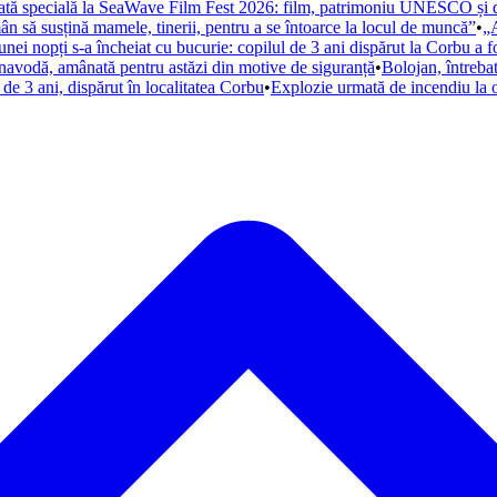
tată specială la SeaWave Film Fest 2026: film, patrimoniu UNESCO și di
ân să susțină mamele, tinerii, pentru a se întoarce la locul de muncă”
•
„A
nei nopți s-a încheiat cu bucurie: copilul de 3 ani dispărut la Corbu a fo
rnavodă, amânată pentru astăzi din motive de siguranță
•
Bolojan, întrebat
de 3 ani, dispărut în localitatea Corbu
•
Explozie urmată de incendiu la o 