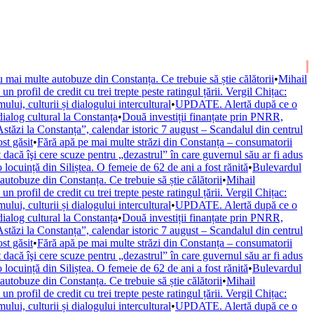
 mai multe autobuze din Constanța. Ce trebuie să știe călătorii
•
Mihail
 profil de credit cu trei trepte peste ratingul țării. Vergil Chițac:
ui, culturii și dialogului intercultural
•
UPDATE. Alertă după ce o
alog cultural la Constanța
•
Două investiții finanțate prin PNRR,
stăzi la Constanța”, calendar istoric 7 august – Scandalul din centrul
st găsit
•
Fără apă pe mai multe străzi din Constanța – consumatorii
 dacă îşi cere scuze pentru „dezastrul” în care guvernul său ar fi adus
locuință din Siliștea. O femeie de 62 de ani a fost rănită
•
Bulevardul
utobuze din Constanța. Ce trebuie să știe călătorii
•
Mihail
 profil de credit cu trei trepte peste ratingul țării. Vergil Chițac:
ui, culturii și dialogului intercultural
•
UPDATE. Alertă după ce o
alog cultural la Constanța
•
Două investiții finanțate prin PNRR,
stăzi la Constanța”, calendar istoric 7 august – Scandalul din centrul
st găsit
•
Fără apă pe mai multe străzi din Constanța – consumatorii
 dacă îşi cere scuze pentru „dezastrul” în care guvernul său ar fi adus
locuință din Siliștea. O femeie de 62 de ani a fost rănită
•
Bulevardul
utobuze din Constanța. Ce trebuie să știe călătorii
•
Mihail
 profil de credit cu trei trepte peste ratingul țării. Vergil Chițac:
ui, culturii și dialogului intercultural
•
UPDATE. Alertă după ce o