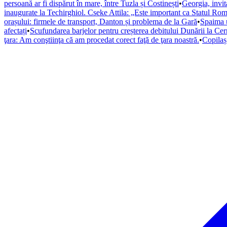
persoană ar fi dispărut în mare, între Tuzla și Costinești
•
Georgia, invi
inaugurate la Techirghiol. Cseke Attila: „Este important ca Statul Rom
orașului: firmele de transport, Danton și problema de la Gară
•
Spaima u
afectați
•
Scufundarea barjelor pentru creșterea debitului Dunării la Ce
ţara: Am conştiinţa că am procedat corect faţă de ţara noastră.
•
Copilaș 