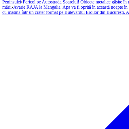
Peninsulei
•
Pericol pe Autostrada Soarelui! Obiecte metalice găsite în 
mării
•
Avarie RAJA la Mangalia. Apa va fi oprită în această noapte în pa
cu mașina într-un crater format pe Bulevardul Eroilor din București. A