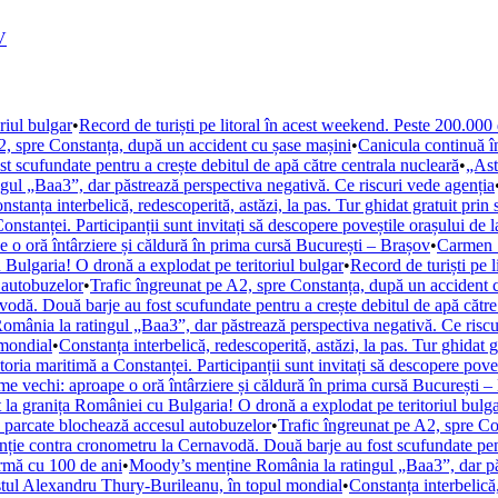
V
riul bulgar
•
Record de turiști pe litoral în acest weekend. Peste 200.000
2, spre Constanța, după un accident cu șase mașini
•
Canicula continuă 
 scufundate pentru a crește debitul de apă către centrala nucleară
•
„Ast
ul „Baa3”, dar păstrează perspectiva negativă. Ce riscuri vede agenția
nstanța interbelică, redescoperită, astăzi, la pas. Tur ghidat gratuit prin 
Constanței. Participanții sunt invitați să descopere poveștile orașului de 
 o oră întârziere și căldură în prima cursă București – Brașov
•
Carmen Ș
 Bulgaria! O dronă a explodat pe teritoriul bulgar
•
Record de turiști pe 
 autobuzelor
•
Trafic îngreunat pe A2, spre Constanța, după un accident 
vodă. Două barje au fost scufundate pentru a crește debitul de apă către
mânia la ratingul „Baa3”, dar păstrează perspectiva negativă. Ce riscu
 mondial
•
Constanța interbelică, redescoperită, astăzi, la pas. Tur ghidat g
storia maritimă a Constanței. Participanții sunt invitați să descopere pove
e vechi: aproape o oră întârziere și căldură în prima cursă București –
 la granița României cu Bulgaria! O dronă a explodat pe teritoriul bulg
e parcate blochează accesul autobuzelor
•
Trafic îngreunat pe A2, spre Co
nție contra cronometru la Cernavodă. Două barje au fost scufundate pent
urmă cu 100 de ani
•
Moody’s menține România la ratingul „Baa3”, dar păs
istul Alexandru Thury-Burileanu, în topul mondial
•
Constanța interbelică,