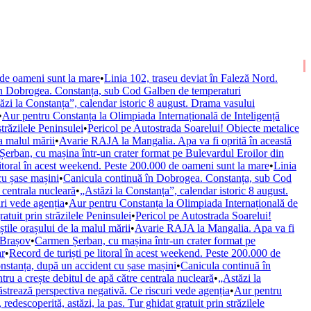
 de oameni sunt la mare
•
Linia 102, traseu deviat în Faleză Nord.
în Dobrogea. Constanța, sub Cod Galben de temperaturi
ăzi la Constanța”, calendar istoric 8 august. Drama vasului
•
Aur pentru Constanța la Olimpiada Internațională de Inteligență
străzilele Peninsulei
•
Pericol pe Autostrada Soarelui! Obiecte metalice
la malul mării
•
Avarie RAJA la Mangalia. Apa va fi oprită în această
erban, cu mașina într-un crater format pe Bulevardul Eroilor din
litoral în acest weekend. Peste 200.000 de oameni sunt la mare
•
Linia
cu șase mașini
•
Canicula continuă în Dobrogea. Constanța, sub Cod
 centrala nucleară
•
„Astăzi la Constanța”, calendar istoric 8 august.
ri vede agenția
•
Aur pentru Constanța la Olimpiada Internațională de
ratuit prin străzilele Peninsulei
•
Pericol pe Autostrada Soarelui!
știle orașului de la malul mării
•
Avarie RAJA la Mangalia. Apa va fi
 Brașov
•
Carmen Șerban, cu mașina într-un crater format pe
ar
•
Record de turiști pe litoral în acest weekend. Peste 200.000 de
nstanța, după un accident cu șase mașini
•
Canicula continuă în
ru a crește debitul de apă către centrala nucleară
•
„Astăzi la
trează perspectiva negativă. Ce riscuri vede agenția
•
Aur pentru
 redescoperită, astăzi, la pas. Tur ghidat gratuit prin străzilele