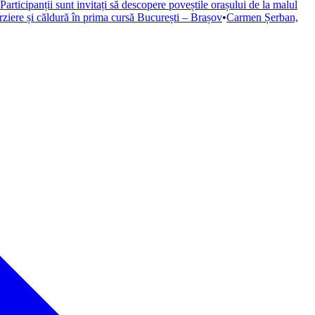
Participanții sunt invitați să descopere poveștile orașului de la malul
rziere și căldură în prima cursă București – Brașov
•
Carmen Șerban,