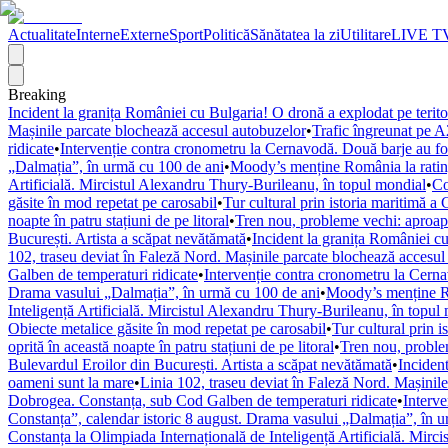
Actualitate
Interne
Externe
Sport
Politică
Sănătatea la zi
Utilitare
LIVE T
Breaking
Incident la granița României cu Bulgaria! O dronă a explodat pe terito
Mașinile parcate blochează accesul autobuzelor
•
Trafic îngreunat pe A
ridicate
•
Intervenție contra cronometru la Cernavodă. Două barje au fost
„Dalmația”, în urmă cu 100 de ani
•
Moody’s menține România la rating
Artificială. Mircistul Alexandru Thury-Burileanu, în topul mondial
•
Co
găsite în mod repetat pe carosabil
•
Tur cultural prin istoria maritimă a 
noapte în patru stațiuni de pe litoral
•
Tren nou, probleme vechi: aproape
București. Artista a scăpat nevătămată
•
Incident la granița României cu
102, traseu deviat în Faleză Nord. Mașinile parcate blochează accesul
Galben de temperaturi ridicate
•
Intervenție contra cronometru la Cerna
Drama vasului „Dalmația”, în urmă cu 100 de ani
•
Moody’s menține Ro
Inteligență Artificială. Mircistul Alexandru Thury-Burileanu, în topul
Obiecte metalice găsite în mod repetat pe carosabil
•
Tur cultural prin i
oprită în această noapte în patru stațiuni de pe litoral
•
Tren nou, problem
Bulevardul Eroilor din București. Artista a scăpat nevătămată
•
Incident
oameni sunt la mare
•
Linia 102, traseu deviat în Faleză Nord. Mașinil
Dobrogea. Constanța, sub Cod Galben de temperaturi ridicate
•
Interve
Constanța”, calendar istoric 8 august. Drama vasului „Dalmația”, în 
Constanța la Olimpiada Internațională de Inteligență Artificială. Mirc