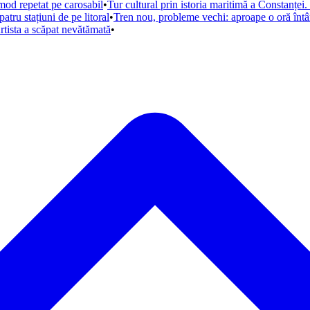
mod repetat pe carosabil
•
Tur cultural prin istoria maritimă a Constanței. 
tru stațiuni de pe litoral
•
Tren nou, probleme vechi: aproape o oră întâ
rtista a scăpat nevătămată
•