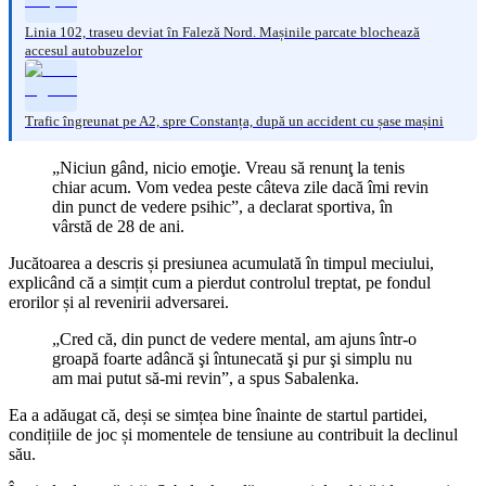
Linia 102, traseu deviat în Faleză Nord. Mașinile parcate blochează
accesul autobuzelor
Trafic îngreunat pe A2, spre Constanța, după un accident cu șase mașini
„Niciun gând, nicio emoţie. Vreau să renunţ la tenis
chiar acum. Vom vedea peste câteva zile dacă îmi revin
din punct de vedere psihic”, a declarat sportiva, în
vârstă de 28 de ani.
Jucătoarea a descris și presiunea acumulată în timpul meciului,
explicând că a simțit cum a pierdut controlul treptat, pe fondul
erorilor și al revenirii adversarei.
„Cred că, din punct de vedere mental, am ajuns într-o
groapă foarte adâncă şi întunecată şi pur şi simplu nu
am mai putut să-mi revin”, a spus Sabalenka.
Ea a adăugat că, deși se simțea bine înainte de startul partidei,
condițiile de joc și momentele de tensiune au contribuit la declinul
său.