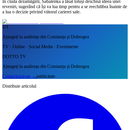
În ciuda dezamăgirii, Sabalenka a lăsat totuși deschisă ideea unei
reveniri, sugerând că își va lua timp pentru a se reechilibra înainte de
a lua o decizie privind viitorul carierei sale.
DT
Ajungeți la audiența din Constanța și Dobrogea
TV · Online · Social Media · Evenimente
DOTTO TV
Ajungeți la audiența din Constanța și Dobrogea
Contactează-ne
→
publicitate
Distribuie articolul