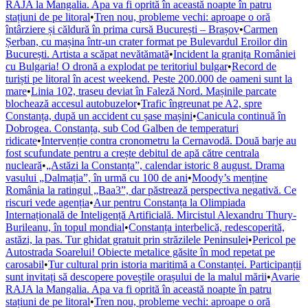
RAJA la Mangalia. Apa va fi oprită în această noapte în patru
stațiuni de pe litoral
•
Tren nou, probleme vechi: aproape o oră
întârziere și căldură în prima cursă București – Brașov
•
Carmen
Șerban, cu mașina într-un crater format pe Bulevardul Eroilor din
București. Artista a scăpat nevătămată
•
Incident la granița României
cu Bulgaria! O dronă a explodat pe teritoriul bulgar
•
Record de
turiști pe litoral în acest weekend. Peste 200.000 de oameni sunt la
mare
•
Linia 102, traseu deviat în Faleză Nord. Mașinile parcate
blochează accesul autobuzelor
•
Trafic îngreunat pe A2, spre
Constanța, după un accident cu șase mașini
•
Canicula continuă în
Dobrogea. Constanța, sub Cod Galben de temperaturi
ridicate
•
Intervenție contra cronometru la Cernavodă. Două barje au
fost scufundate pentru a crește debitul de apă către centrala
nucleară
•
„Astăzi la Constanța”, calendar istoric 8 august. Drama
vasului „Dalmația”, în urmă cu 100 de ani
•
Moody’s menține
România la ratingul „Baa3”, dar păstrează perspectiva negativă. Ce
riscuri vede agenția
•
Aur pentru Constanța la Olimpiada
Internațională de Inteligență Artificială. Mircistul Alexandru Thury-
Burileanu, în topul mondial
•
Constanța interbelică, redescoperită,
astăzi, la pas. Tur ghidat gratuit prin străzilele Peninsulei
•
Pericol pe
Autostrada Soarelui! Obiecte metalice găsite în mod repetat pe
carosabil
•
Tur cultural prin istoria maritimă a Constanței. Participanții
sunt invitați să descopere poveștile orașului de la malul mării
•
Avarie
RAJA la Mangalia. Apa va fi oprită în această noapte în patru
stațiuni de pe litoral
•
Tren nou, probleme vechi: aproape o oră