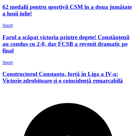
62 medalii pentru sportivii CSM în a doua jumătate
a lunii iulie!
Sport
Farul a scăpat victoria printre degete! Constănțenii
au condus cu 2-0, dar FCSB a revenit dramatic pe
final
Sport
Constructorul Constanța, forță în Liga a IV-a:
Victorie zdrobitoare și o coincidență remarcabilă