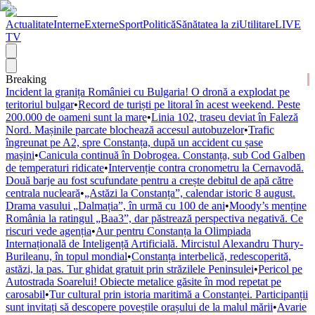
Actualitate
Interne
Externe
Sport
Politică
Sănătatea la zi
Utilitare
LIVE
TV
Breaking
Incident la granița României cu Bulgaria! O dronă a explodat pe
teritoriul bulgar
•
Record de turiști pe litoral în acest weekend. Peste
200.000 de oameni sunt la mare
•
Linia 102, traseu deviat în Faleză
Nord. Mașinile parcate blochează accesul autobuzelor
•
Trafic
îngreunat pe A2, spre Constanța, după un accident cu șase
mașini
•
Canicula continuă în Dobrogea. Constanța, sub Cod Galben
de temperaturi ridicate
•
Intervenție contra cronometru la Cernavodă.
Două barje au fost scufundate pentru a crește debitul de apă către
centrala nucleară
•
„Astăzi la Constanța”, calendar istoric 8 august.
Drama vasului „Dalmația”, în urmă cu 100 de ani
•
Moody’s menține
România la ratingul „Baa3”, dar păstrează perspectiva negativă. Ce
riscuri vede agenția
•
Aur pentru Constanța la Olimpiada
Internațională de Inteligență Artificială. Mircistul Alexandru Thury-
Burileanu, în topul mondial
•
Constanța interbelică, redescoperită,
astăzi, la pas. Tur ghidat gratuit prin străzilele Peninsulei
•
Pericol pe
Autostrada Soarelui! Obiecte metalice găsite în mod repetat pe
carosabil
•
Tur cultural prin istoria maritimă a Constanței. Participanții
sunt invitați să descopere poveștile orașului de la malul mării
•
Avarie