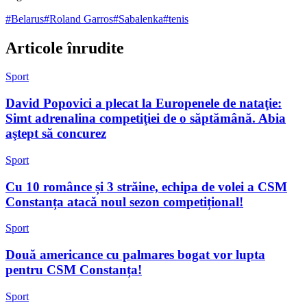
#
Belarus
#
Roland Garros
#
Sabalenka
#
tenis
Articole înrudite
Sport
David Popovici a plecat la Europenele de nataţie:
Simt adrenalina competiţiei de o săptămână. Abia
aştept să concurez
Sport
Cu 10 românce și 3 străine, echipa de volei a CSM
Constanța atacă noul sezon competițional!
Sport
Două americance cu palmares bogat vor lupta
pentru CSM Constanța!
Sport