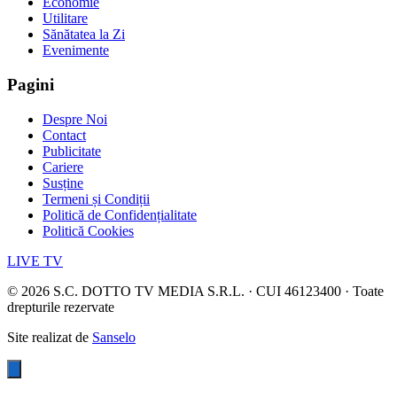
Economie
Utilitare
Sănătatea la Zi
Evenimente
Pagini
Despre Noi
Contact
Publicitate
Cariere
Susține
Termeni și Condiții
Politică de Confidențialitate
Politică Cookies
LIVE TV
©
2026
S.C. DOTTO TV MEDIA S.R.L. · CUI 46123400 · Toate
drepturile rezervate
Site realizat de
Sanselo