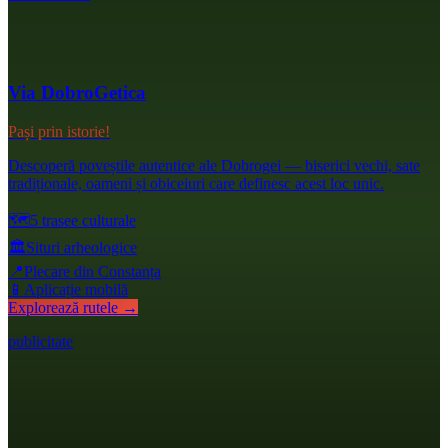
Via DobroGetica
Pași prin istorie!
Descoperă poveștile autentice ale Dobrogei — biserici vechi, sate
tradiționale, oameni și obiceiuri care definesc acest loc unic.
🗺️
5 trasee culturale
🏛️
Situri arheologice
📍
Plecare din Constanța
📱
Aplicație mobilă
Explorează rutele →
publicitate