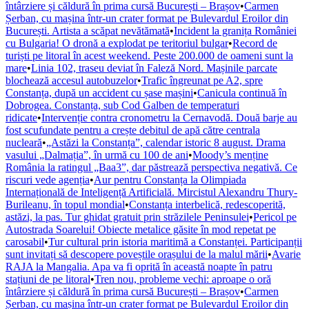
întârziere și căldură în prima cursă București – Brașov
•
Carmen
Șerban, cu mașina într-un crater format pe Bulevardul Eroilor din
București. Artista a scăpat nevătămată
•
Incident la granița României
cu Bulgaria! O dronă a explodat pe teritoriul bulgar
•
Record de
turiști pe litoral în acest weekend. Peste 200.000 de oameni sunt la
mare
•
Linia 102, traseu deviat în Faleză Nord. Mașinile parcate
blochează accesul autobuzelor
•
Trafic îngreunat pe A2, spre
Constanța, după un accident cu șase mașini
•
Canicula continuă în
Dobrogea. Constanța, sub Cod Galben de temperaturi
ridicate
•
Intervenție contra cronometru la Cernavodă. Două barje au
fost scufundate pentru a crește debitul de apă către centrala
nucleară
•
„Astăzi la Constanța”, calendar istoric 8 august. Drama
vasului „Dalmația”, în urmă cu 100 de ani
•
Moody’s menține
România la ratingul „Baa3”, dar păstrează perspectiva negativă. Ce
riscuri vede agenția
•
Aur pentru Constanța la Olimpiada
Internațională de Inteligență Artificială. Mircistul Alexandru Thury-
Burileanu, în topul mondial
•
Constanța interbelică, redescoperită,
astăzi, la pas. Tur ghidat gratuit prin străzilele Peninsulei
•
Pericol pe
Autostrada Soarelui! Obiecte metalice găsite în mod repetat pe
carosabil
•
Tur cultural prin istoria maritimă a Constanței. Participanții
sunt invitați să descopere poveștile orașului de la malul mării
•
Avarie
RAJA la Mangalia. Apa va fi oprită în această noapte în patru
stațiuni de pe litoral
•
Tren nou, probleme vechi: aproape o oră
întârziere și căldură în prima cursă București – Brașov
•
Carmen
Șerban, cu mașina într-un crater format pe Bulevardul Eroilor din