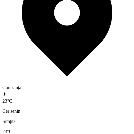
Constanța
☀️
23
°
C
Cer senin
Simțită
23
°C