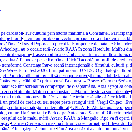
V
 pe carosabil
•
Tur cultural prin istoria maritimă a Constanței. Participanț
de pe litoral
•
Tren nou, probleme vechi: aproape o oră întârziere și căld
 nevătămată
•
David Popovici a plecat la Europenele de nataţie: Simt adre
. Arheologii au o ocazie rară
•
Avarie RAJA în zona Hotelului Malibu din C
 centrul orașului
•
Trasee modificate sâmbătă pentru mai multe autobuze di
, evaluată financiar peste România: Fitch îi acordă un profil de credit cu 
ansformă Constanța într-o scenă internațională a filmului, culturii și di
la SeaWave Film Fest 2026: film, patrimoniu UNESCO și dialog cultural
ței. Participanții sunt invitați să descopere poveștile orașului de la malu
ntârziere și căldură în prima cursă București – Brașov
•
Carmen Șerban, 
nataţie: Simt adrenalina competiţiei de o săptămână. Abia aştept să con
 zona Hotelului Malibu din Constanța. Mai multe străzi sunt afectate
•
u mai multe autobuze din Constanța. Ce trebuie să știe călătorii
•
Mihail 
un profil de credit cu trei trepte peste ratingul țării. Vergil Chițac: „E
i, culturii și dialogului intercultural
•
UPDATE. Alertă după ce o persoan
og cultural la Constanța
•
Pericol pe Autostrada Soarelui! Obiecte metal
e orașului de la malul mării
•
Avarie RAJA la Mangalia. Apa va fi oprită în 
Brașov
•
Carmen Șerban, cu mașina într-un crater format pe Bulevardul Ero
ămână. Abia aştept să concurez
•
Dunărea a scăzut atât de mult încât vechi