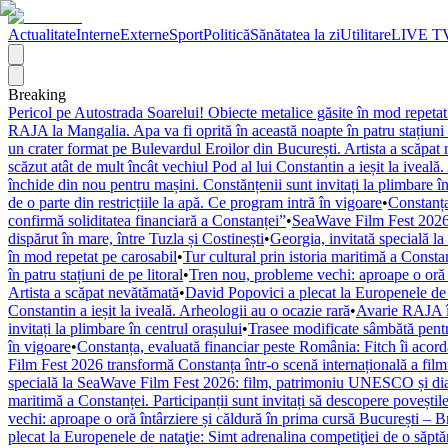
Actualitate
Interne
Externe
Sport
Politică
Sănătatea la zi
Utilitare
LIVE T
Breaking
Pericol pe Autostrada Soarelui! Obiecte metalice găsite în mod repetat
RAJA la Mangalia. Apa va fi oprită în această noapte în patru stațiuni 
un crater format pe Bulevardul Eroilor din București. Artista a scăpat
scăzut atât de mult încât vechiul Pod al lui Constantin a ieșit la iveală
închide din nou pentru mașini. Constănțenii sunt invitați la plimbare în
de o parte din restricțiile la apă. Ce program intră în vigoare
•
Constanța
confirmă soliditatea financiară a Constanței”
•
SeaWave Film Fest 2026 tr
dispărut în mare, între Tuzla și Costinești
•
Georgia, invitată specială 
în mod repetat pe carosabil
•
Tur cultural prin istoria maritimă a Constan
în patru stațiuni de pe litoral
•
Tren nou, probleme vechi: aproape o oră î
Artista a scăpat nevătămată
•
David Popovici a plecat la Europenele de 
Constantin a ieșit la iveală. Arheologii au o ocazie rară
•
Avarie RAJA în
invitați la plimbare în centrul orașului
•
Trasee modificate sâmbătă pentr
în vigoare
•
Constanța, evaluată financiar peste România: Fitch îi acordă 
Film Fest 2026 transformă Constanța într-o scenă internațională a filmulu
specială la SeaWave Film Fest 2026: film, patrimoniu UNESCO și dial
maritimă a Constanței. Participanții sunt invitați să descopere poveștil
vechi: aproape o oră întârziere și căldură în prima cursă București – 
plecat la Europenele de nataţie: Simt adrenalina competiţiei de o săpt