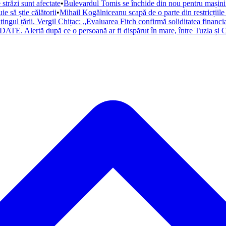
trăzi sunt afectate
•
Bulevardul Tomis se închide din nou pentru mașini. 
 să știe călătorii
•
Mihail Kogălniceanu scapă de o parte din restricțiile
atingul țării. Vergil Chițac: „Evaluarea Fitch confirmă soliditatea financ
ATE. Alertă după ce o persoană ar fi dispărut în mare, între Tuzla și C