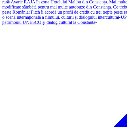
rară
•
Avarie RAJA în zona Hotelului Malibu din Constanța. Mai multe s
modificate sâmbătă pentru mai multe autobuze din Constanța. Ce trebuie
peste România: Fitch îi acordă un profil de credit cu trei trepte peste r
o scenă internațională a filmului, culturii și dialogului intercultural
•
UPD
patrimoniu UNESCO și dialog cultural la Constanța
•