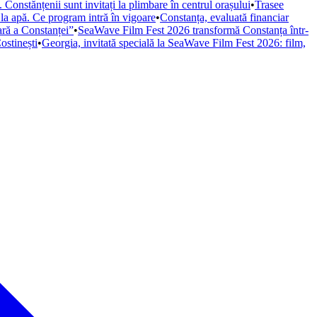
Constănțenii sunt invitați la plimbare în centrul orașului
•
Trasee
 la apă. Ce program intră în vigoare
•
Constanța, evaluată financiar
iară a Constanței”
•
SeaWave Film Fest 2026 transformă Constanța într-
ostinești
•
Georgia, invitată specială la SeaWave Film Fest 2026: film,