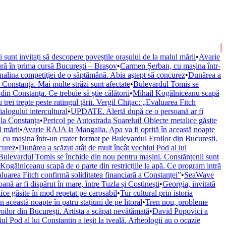
ii sunt invitați să descopere poveștile orașului de la malul mării
•
Avarie
ură în prima cursă București – Brașov
•
Carmen Șerban, cu mașina într-
nalina competiţiei de o săptămână. Abia aştept să concurez
•
Dunărea a
onstanța. Mai multe străzi sunt afectate
•
Bulevardul Tomis se
n Constanța. Ce trebuie să știe călătorii
•
Mihail Kogălniceanu scapă
trei trepte peste ratingul țării. Vergil Chițac: „Evaluarea Fitch
alogului intercultural
•
UPDATE. Alertă după ce o persoană ar fi
 la Constanța
•
Pericol pe Autostrada Soarelui! Obiecte metalice găsite
l mării
•
Avarie RAJA la Mangalia. Apa va fi oprită în această noapte
cu mașina într-un crater format pe Bulevardul Eroilor din București.
curez
•
Dunărea a scăzut atât de mult încât vechiul Pod al lui
Bulevardul Tomis se închide din nou pentru mașini. Constănțenii sunt
Kogălniceanu scapă de o parte din restricțiile la apă. Ce program intră
valuarea Fitch confirmă soliditatea financiară a Constanței”
•
SeaWave
ă ar fi dispărut în mare, între Tuzla și Costinești
•
Georgia, invitată
ice găsite în mod repetat pe carosabil
•
Tur cultural prin istoria
această noapte în patru stațiuni de pe litoral
•
Tren nou, probleme
ilor din București. Artista a scăpat nevătămată
•
David Popovici a
ul Pod al lui Constantin a ieșit la iveală. Arheologii au o ocazie