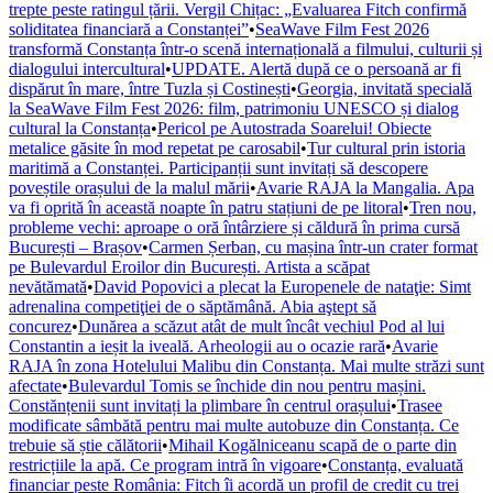
trepte peste ratingul țării. Vergil Chițac: „Evaluarea Fitch confirmă
soliditatea financiară a Constanței”
•
SeaWave Film Fest 2026
transformă Constanța într-o scenă internațională a filmului, culturii și
dialogului intercultural
•
UPDATE. Alertă după ce o persoană ar fi
dispărut în mare, între Tuzla și Costinești
•
Georgia, invitată specială
la SeaWave Film Fest 2026: film, patrimoniu UNESCO și dialog
cultural la Constanța
•
Pericol pe Autostrada Soarelui! Obiecte
metalice găsite în mod repetat pe carosabil
•
Tur cultural prin istoria
maritimă a Constanței. Participanții sunt invitați să descopere
poveștile orașului de la malul mării
•
Avarie RAJA la Mangalia. Apa
va fi oprită în această noapte în patru stațiuni de pe litoral
•
Tren nou,
probleme vechi: aproape o oră întârziere și căldură în prima cursă
București – Brașov
•
Carmen Șerban, cu mașina într-un crater format
pe Bulevardul Eroilor din București. Artista a scăpat
nevătămată
•
David Popovici a plecat la Europenele de nataţie: Simt
adrenalina competiţiei de o săptămână. Abia aştept să
concurez
•
Dunărea a scăzut atât de mult încât vechiul Pod al lui
Constantin a ieșit la iveală. Arheologii au o ocazie rară
•
Avarie
RAJA în zona Hotelului Malibu din Constanța. Mai multe străzi sunt
afectate
•
Bulevardul Tomis se închide din nou pentru mașini.
Constănțenii sunt invitați la plimbare în centrul orașului
•
Trasee
modificate sâmbătă pentru mai multe autobuze din Constanța. Ce
trebuie să știe călătorii
•
Mihail Kogălniceanu scapă de o parte din
restricțiile la apă. Ce program intră în vigoare
•
Constanța, evaluată
financiar peste România: Fitch îi acordă un profil de credit cu trei