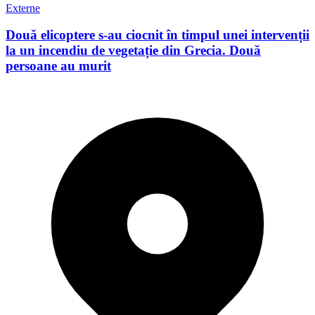
Externe
Două elicoptere s-au ciocnit în timpul unei intervenții
la un incendiu de vegetație din Grecia. Două
persoane au murit