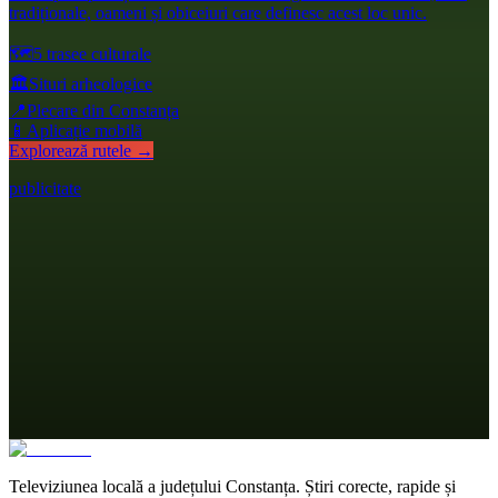
tradiționale, oameni și obiceiuri care definesc acest loc unic.
🗺️
5 trasee culturale
🏛️
Situri arheologice
📍
Plecare din Constanța
📱
Aplicație mobilă
Explorează rutele →
publicitate
Televiziunea locală a județului Constanța. Știri corecte, rapide și