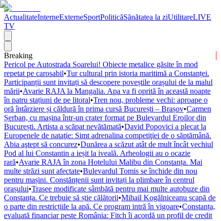
Actualitate
Interne
Externe
Sport
Politică
Sănătatea la zi
Utilitare
LIVE
TV
Breaking
Pericol pe Autostrada Soarelui! Obiecte metalice găsite în mod
repetat pe carosabil
•
Tur cultural prin istoria maritimă a Constanței.
Participanții sunt invitați să descopere poveștile orașului de la malul
mării
•
Avarie RAJA la Mangalia. Apa va fi oprită în această noapte
în patru stațiuni de pe litoral
•
Tren nou, probleme vechi: aproape o
oră întârziere și căldură în prima cursă București – Brașov
•
Carmen
Șerban, cu mașina într-un crater format pe Bulevardul Eroilor din
București. Artista a scăpat nevătămată
•
David Popovici a plecat la
Europenele de nataţie: Simt adrenalina competiţiei de o săptămână.
Abia aştept să concurez
•
Dunărea a scăzut atât de mult încât vechiul
Pod al lui Constantin a ieșit la iveală. Arheologii au o ocazie
rară
•
Avarie RAJA în zona Hotelului Malibu din Constanța. Mai
multe străzi sunt afectate
•
Bulevardul Tomis se închide din nou
pentru mașini. Constănțenii sunt invitați la plimbare în centrul
orașului
•
Trasee modificate sâmbătă pentru mai multe autobuze din
Constanța. Ce trebuie să știe călătorii
•
Mihail Kogălniceanu scapă de
o parte din restricțiile la apă. Ce program intră în vigoare
•
Constanța,
evaluată financiar peste România: Fitch îi acordă un profil de credit