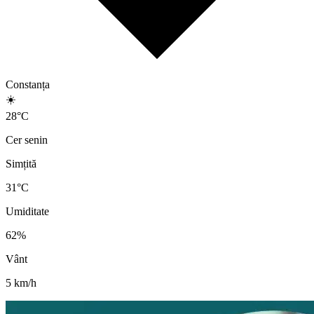
Constanța
☀️
28
°
C
Cer senin
Simțită
31
°C
Umiditate
62
%
Vânt
5
km/h