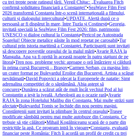
cu trei trepte peste ratingul țării. Vergil Chițac: „Evaluarea Fitch
confirmă soliditatea financiară a Constanței”
•
SeaWave Film Fest
2026 transformă Constanța într-o scenă internațională a filmului,
culturii și dialogului intercultural
•
UPDATE. Alertă după ce o
persoană ar fi dispărut în mare, între Tuzla și Costinești
•
Georgia,
invitată specială la SeaWave Film Fest 2026: film, patrimoniu
UNESCO și dialog cultural la Constanța
•
Pericol pe Autostrada
Soarelui! Obiecte metalice găsite în mod repetat pe carosabil
•
Tur
cultural prin istoria maritimă a Constanței. Participanții sunt invitați
să descopere poveștile orașului de la malul mării
•
Avarie RAJA la
Mangalia. Apa va fi oprită în această noapte în patru stațiuni de pe
litoral
•
Tren nou, probleme vechi: aproape o oră întârziere și căldură
în prima cursă București – Brașov
•
Carmen Șerban, cu mașina într-
un crater format pe Bulevardul Eroilor din București. Artista a scăpat
nevătămată
•
David Popovici a plecat la Europenele de nataţie: Simt
adrenalina competiţiei de o săptămână. Abia aştept să
concurez
•
Dunărea a scăzut atât de mult încât vechiul Pod al lui
Constantin a ieșit la iveală. Arheologii au o ocazie rară
•
Avarie
RAJA în zona Hotelului Malibu din Constanța. Mai multe străzi sunt
afectate
•
Bulevardul Tomis se închide din nou pentru mașini.
Constănțenii sunt invitați la plimbare în centrul orașului
•
Trasee
modificate sâmbătă pentru mai multe autobuze din Constanța. Ce
trebuie să știe călătorii
•
Mihail Kogălniceanu scapă de o parte din
restricțiile la apă. Ce program intră în vigoare
•
Constanța, evaluată
financiar peste România: Fitch îi acordă un profil de credit cu trei