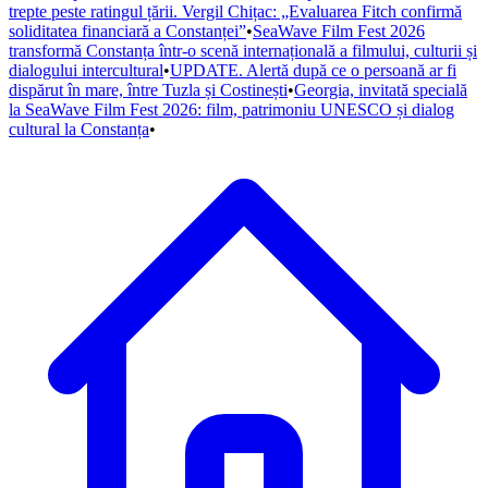
trepte peste ratingul țării. Vergil Chițac: „Evaluarea Fitch confirmă
soliditatea financiară a Constanței”
•
SeaWave Film Fest 2026
transformă Constanța într-o scenă internațională a filmului, culturii și
dialogului intercultural
•
UPDATE. Alertă după ce o persoană ar fi
dispărut în mare, între Tuzla și Costinești
•
Georgia, invitată specială
la SeaWave Film Fest 2026: film, patrimoniu UNESCO și dialog
cultural la Constanța
•