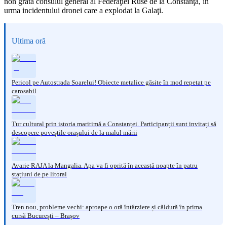
non grata consulul general al Federaţiei Ruse de la Constanţa, în
urma incidentului dronei care a explodat la Galaţi.
Ultima oră
Pericol pe Autostrada Soarelui! Obiecte metalice găsite în mod repetat pe
carosabil
Tur cultural prin istoria maritimă a Constanței. Participanții sunt invitați să
descopere poveștile orașului de la malul mării
Avarie RAJA la Mangalia. Apa va fi oprită în această noapte în patru
stațiuni de pe litoral
Tren nou, probleme vechi: aproape o oră întârziere și căldură în prima
cursă București – Brașov