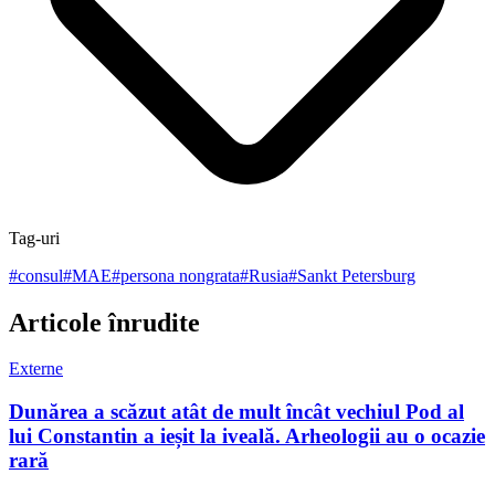
Tag-uri
#
consul
#
MAE
#
persona nongrata
#
Rusia
#
Sankt Petersburg
Articole înrudite
Externe
Dunărea a scăzut atât de mult încât vechiul Pod al
lui Constantin a ieșit la iveală. Arheologii au o ocazie
rară