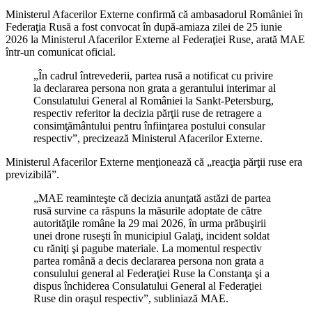
Ministerul Afacerilor Externe confirmă că ambasadorul României în
Federaţia Rusă a fost convocat în după-amiaza zilei de 25 iunie
2026 la Ministerul Afacerilor Externe al Federaţiei Ruse, arată MAE
într-un comunicat oficial.
„În cadrul întrevederii, partea rusă a notificat cu privire
la declararea persona non grata a gerantului interimar al
Consulatului General al României la Sankt-Petersburg,
respectiv referitor la decizia părţii ruse de retragere a
consimţământului pentru înfiinţarea postului consular
respectiv”, precizează Ministerul Afacerilor Externe.
Ministerul Afacerilor Externe menţionează că „reacţia părţii ruse era
previzibilă”.
„MAE reaminteşte că decizia anunţată astăzi de partea
rusă survine ca răspuns la măsurile adoptate de către
autorităţile române la 29 mai 2026, în urma prăbuşirii
unei drone ruseşti în municipiul Galaţi, incident soldat
cu răniţi şi pagube materiale. La momentul respectiv
partea română a decis declararea persona non grata a
consulului general al Federaţiei Ruse la Constanţa şi a
dispus închiderea Consulatului General al Federaţiei
Ruse din oraşul respectiv”, subliniază MAE.