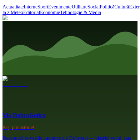
Actualitate
Interne
Sport
Evenimente
Utilitare
Social
Politică
Cultură
Exter
la zi
Meteo
Editorial
Economie
Tehnologie & Media
Via DobroGetica
Pași prin istorie!
Descoperă poveștile autentice ale Dobrogei — biserici vechi, sate