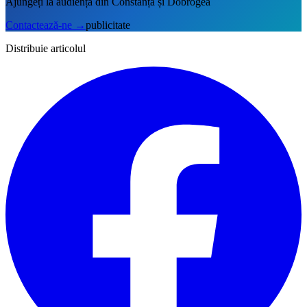
Ajungeți la audiența din Constanța și Dobrogea
Contactează-ne
→
publicitate
Distribuie articolul