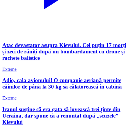
Atac devastator asupra Kievului. Cel puțin 17 morți
și zeci de răniți după un bombardament cu drone și
rachete balistice
Externe
Adio, cala avionului! O companie aeriană permite
câinilor de până la 30 kg să călătorească în cabină
Externe
Iranul susține că era gata să lovească trei ținte din
Ucraina, dar spune că a renunțat după „scuzele”
Kievului