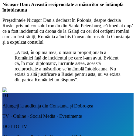
Nicușor Dan: Această reciprocitate a măsurilor se întâmplă
întotdeauna
Preşedintele Nicuşor Dan a declarat în Polonia, despre decizia
Rusiei privind consulul român din Sankt Petersburg, că imediat după
ce a fost incidentul cu drona de la Galaţi cu cei doi cetăţeni români
care au fost răniţi, România a închis Consulatul rus de la Constanţa
şi a expulzat consulul.
„A fost, în opinia mea, o măsură proporţională a
României faţă de incidentul pe care l-am avut. Evident
că, în mod diplomatic, lucrurile astea, această
reciprocitate a măsurilor, se întâmplă întotdeauna. Nu
există o altă justificare a Rusiei pentru asta, nu va exista
din partea României un răspuns”.
DT
Ajungeți la audiența din Constanța și Dobrogea
TV · Online · Social Media · Evenimente
DOTTO TV