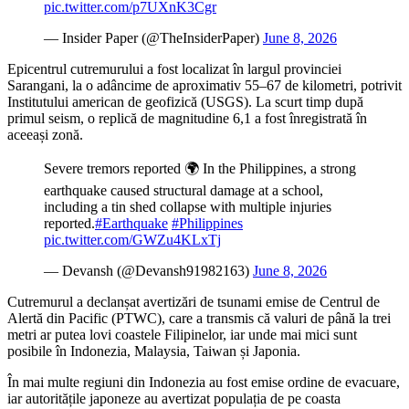
pic.twitter.com/p7UXnK3Cgr
— Insider Paper (@TheInsiderPaper)
June 8, 2026
Epicentrul cutremurului a fost localizat în largul provinciei
Sarangani, la o adâncime de aproximativ 55–67 de kilometri, potrivit
Institutului american de geofizică (USGS). La scurt timp după
primul seism, o replică de magnitudine 6,1 a fost înregistrată în
aceeași zonă.
Severe tremors reported 🌍 In the Philippines, a strong
earthquake caused structural damage at a school,
including a tin shed collapse with multiple injuries
reported.
#Earthquake
#Philippines
pic.twitter.com/GWZu4KLxTj
— Devansh (@Devansh91982163)
June 8, 2026
Cutremurul a declanșat avertizări de tsunami emise de Centrul de
Alertă din Pacific (PTWC), care a transmis că valuri de până la trei
metri ar putea lovi coastele Filipinelor, iar unde mai mici sunt
posibile în Indonezia, Malaysia, Taiwan și Japonia.
În mai multe regiuni din Indonezia au fost emise ordine de evacuare,
iar autoritățile japoneze au avertizat populația de pe coasta