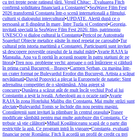
cu trei trepte peste ratingul țării. Vergil Chițac: „Evaluarea Fitch
confirmă soliditatea financiară a Constanței”
•
SeaWave Film Fest
2026 transformă Constanța într-o scenă internațională a filmului,
culturii și dialogului intercultural
•
UPDATE. Alertă după ce o
persoană ar fi dispărut în mare, între Tuzla și Costinești
•
Georgia,
invitată specială la SeaWave Film Fest 2026: film, patrimoniu
UNESCO și dialog cultural la Constanța
•
Pericol pe Autostrada
Soarelui! Obiecte metalice găsite în mod repetat pe carosabil
•
Tur
cultural prin istoria maritimă a Constanței. Participanții sunt invitați
să descopere poveștile orașului de la malul mării
•
Avarie RAJA la
Mangalia. Apa va fi oprită în această noapte în patru stațiuni de pe
litoral
•
Tren nou, probleme vechi: aproape o oră întârziere și căldură
în prima cursă București – Brașov
•
Carmen Șerban, cu mașina într-
un crater format pe Bulevardul Eroilor din București. Artista a scăpat
nevătămată
•
David Popovici a plecat la Europenele de nataţie: Simt
adrenalina competiţiei de o săptămână. Abia aştept să
concurez
•
Dunărea a scăzut atât de mult încât vechiul Pod al lui
Constantin a ieșit la iveală. Arheologii au o ocazie rară
•
Avarie
RAJA în zona Hotelului Malibu din Constanța. Mai multe străzi sunt
afectate
•
Bulevardul Tomis se închide din nou pentru mașini.
Constănțenii sunt invitați la plimbare în centrul orașului
•
Trasee
modificate sâmbătă pentru mai multe autobuze din Constanța. Ce
trebuie să știe călătorii
•
Mihail Kogălniceanu scapă de o parte din
restricțiile la apă. Ce program intră în vigoare
•
Constanța, evaluată
financiar peste România: Fitch îi acordă un profil de credit cu trei