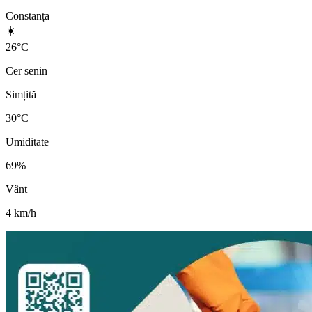
Constanța
☀️
26
°
C
Cer senin
Simțită
30
°C
Umiditate
69
%
Vânt
4
km/h