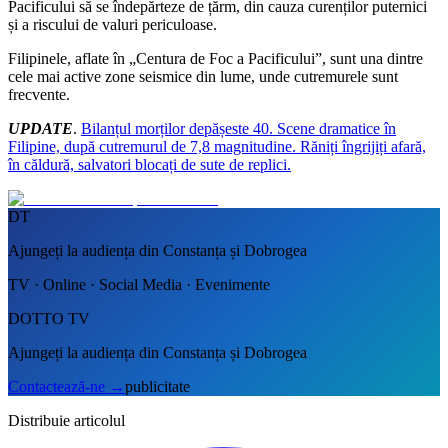
Pacificului să se îndepărteze de țărm, din cauza curenților puternici
și a riscului de valuri periculoase.
Filipinele, aflate în „Centura de Foc a Pacificului”, sunt una dintre
cele mai active zone seismice din lume, unde cutremurele sunt
frecvente.
UPDATE
.
Bilanțul morților depășeste 40. Scene dramatice în
Filipine, după cutremurul de 7,8 magnitudine. Răniți îngrijiți afară,
în căldură, salvatori blocați de sute de replici.
DT
Ajungeți la audiența din Constanța și Dobrogea
TV · Online · Social Media · Evenimente
DOTTO TV
Ajungeți la audiența din Constanța și Dobrogea
Contactează-ne
→
publicitate
Distribuie articolul