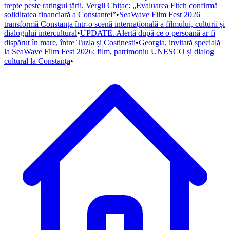
trepte peste ratingul țării. Vergil Chițac: „Evaluarea Fitch confirmă
soliditatea financiară a Constanței”
•
SeaWave Film Fest 2026
transformă Constanța într-o scenă internațională a filmului, culturii și
dialogului intercultural
•
UPDATE. Alertă după ce o persoană ar fi
dispărut în mare, între Tuzla și Costinești
•
Georgia, invitată specială
la SeaWave Film Fest 2026: film, patrimoniu UNESCO și dialog
cultural la Constanța
•