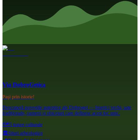
Via DobroGetica
Pași prin istorie!
Descoperă poveștile autentice ale Dobrogei — biserici vechi, sate
tradiționale, oameni și obiceiuri care definesc acest loc unic.
🗺️
5 trasee culturale
🏛️
Situri arheologice