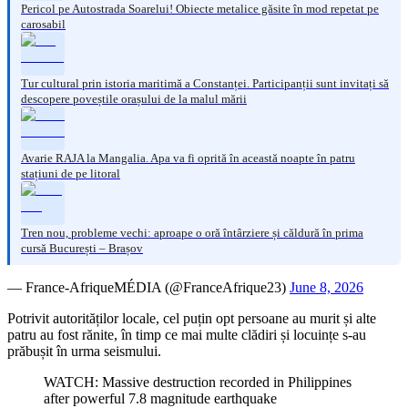
Pericol pe Autostrada Soarelui! Obiecte metalice găsite în mod repetat pe
carosabil
Tur cultural prin istoria maritimă a Constanței. Participanții sunt invitați să
descopere poveștile orașului de la malul mării
Avarie RAJA la Mangalia. Apa va fi oprită în această noapte în patru
stațiuni de pe litoral
Tren nou, probleme vechi: aproape o oră întârziere și căldură în prima
cursă București – Brașov
— France-AfriqueMÉDIA (@FranceAfrique23)
June 8, 2026
Potrivit autorităților locale, cel puțin opt persoane au murit și alte
patru au fost rănite, în timp ce mai multe clădiri și locuințe s-au
prăbușit în urma seismului.
WATCH: Massive destruction recorded in Philippines
after powerful 7.8 magnitude earthquake