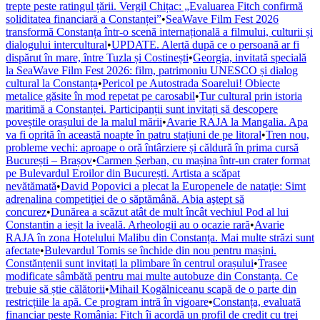
trepte peste ratingul țării. Vergil Chițac: „Evaluarea Fitch confirmă
soliditatea financiară a Constanței”
•
SeaWave Film Fest 2026
transformă Constanța într-o scenă internațională a filmului, culturii și
dialogului intercultural
•
UPDATE. Alertă după ce o persoană ar fi
dispărut în mare, între Tuzla și Costinești
•
Georgia, invitată specială
la SeaWave Film Fest 2026: film, patrimoniu UNESCO și dialog
cultural la Constanța
•
Pericol pe Autostrada Soarelui! Obiecte
metalice găsite în mod repetat pe carosabil
•
Tur cultural prin istoria
maritimă a Constanței. Participanții sunt invitați să descopere
poveștile orașului de la malul mării
•
Avarie RAJA la Mangalia. Apa
va fi oprită în această noapte în patru stațiuni de pe litoral
•
Tren nou,
probleme vechi: aproape o oră întârziere și căldură în prima cursă
București – Brașov
•
Carmen Șerban, cu mașina într-un crater format
pe Bulevardul Eroilor din București. Artista a scăpat
nevătămată
•
David Popovici a plecat la Europenele de nataţie: Simt
adrenalina competiţiei de o săptămână. Abia aştept să
concurez
•
Dunărea a scăzut atât de mult încât vechiul Pod al lui
Constantin a ieșit la iveală. Arheologii au o ocazie rară
•
Avarie
RAJA în zona Hotelului Malibu din Constanța. Mai multe străzi sunt
afectate
•
Bulevardul Tomis se închide din nou pentru mașini.
Constănțenii sunt invitați la plimbare în centrul orașului
•
Trasee
modificate sâmbătă pentru mai multe autobuze din Constanța. Ce
trebuie să știe călătorii
•
Mihail Kogălniceanu scapă de o parte din
restricțiile la apă. Ce program intră în vigoare
•
Constanța, evaluată
financiar peste România: Fitch îi acordă un profil de credit cu trei