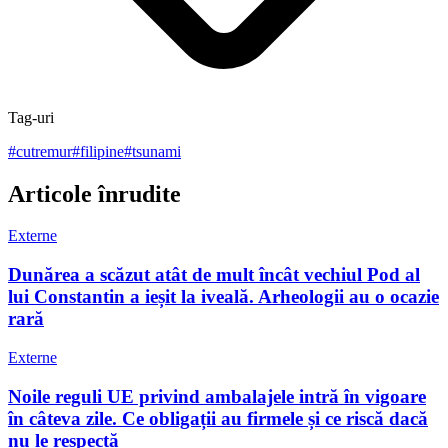
Tag-uri
#
cutremur
#
filipine
#
tsunami
Articole înrudite
Externe
Dunărea a scăzut atât de mult încât vechiul Pod al
lui Constantin a ieșit la iveală. Arheologii au o ocazie
rară
Externe
Noile reguli UE privind ambalajele intră în vigoare
în câteva zile. Ce obligații au firmele și ce riscă dacă
nu le respectă