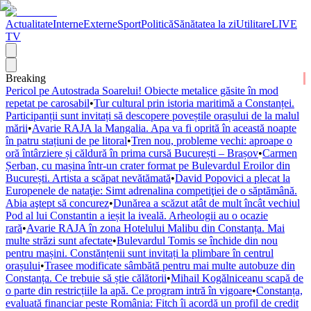
Actualitate
Interne
Externe
Sport
Politică
Sănătatea la zi
Utilitare
LIVE
TV
Breaking
Pericol pe Autostrada Soarelui! Obiecte metalice găsite în mod
repetat pe carosabil
•
Tur cultural prin istoria maritimă a Constanței.
Participanții sunt invitați să descopere poveștile orașului de la malul
mării
•
Avarie RAJA la Mangalia. Apa va fi oprită în această noapte
în patru stațiuni de pe litoral
•
Tren nou, probleme vechi: aproape o
oră întârziere și căldură în prima cursă București – Brașov
•
Carmen
Șerban, cu mașina într-un crater format pe Bulevardul Eroilor din
București. Artista a scăpat nevătămată
•
David Popovici a plecat la
Europenele de nataţie: Simt adrenalina competiţiei de o săptămână.
Abia aştept să concurez
•
Dunărea a scăzut atât de mult încât vechiul
Pod al lui Constantin a ieșit la iveală. Arheologii au o ocazie
rară
•
Avarie RAJA în zona Hotelului Malibu din Constanța. Mai
multe străzi sunt afectate
•
Bulevardul Tomis se închide din nou
pentru mașini. Constănțenii sunt invitați la plimbare în centrul
orașului
•
Trasee modificate sâmbătă pentru mai multe autobuze din
Constanța. Ce trebuie să știe călătorii
•
Mihail Kogălniceanu scapă de
o parte din restricțiile la apă. Ce program intră în vigoare
•
Constanța,
evaluată financiar peste România: Fitch îi acordă un profil de credit