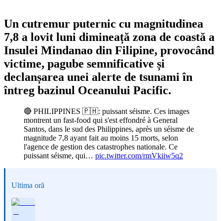
Un cutremur puternic cu magnitudinea
7,8 a lovit luni dimineață zona de coastă a
Insulei Mindanao din Filipine, provocând
victime, pagube semnificative și
declanșarea unei alerte de tsunami în
întreg bazinul Oceanului Pacific.
🔴 PHILIPPINES 🇵🇭: puissant séisme. Ces images
montrent un fast-food qui s'est effondré à General
Santos, dans le sud des Philippines, après un séisme de
magnitude 7,8 ayant fait au moins 15 morts, selon
l'agence de gestion des catastrophes nationale. Ce
puissant séisme, qui…
pic.twitter.com/rmVkiiw5q2
Ultima oră