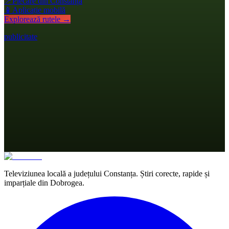
📍
Plecare din Constanța
📱
Aplicație mobilă
Explorează rutele →
publicitate
Televiziunea locală a județului Constanța. Știri corecte, rapide și
imparțiale din Dobrogea.