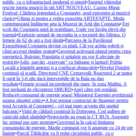
public, cu o infrastructură modernă și sigură
•
Sunetul viitorului
rescrie istoria muzicii în stil ART NOUVEAU. Cazino Music
Festival: Clădirea legendară a Constanței, noul epicentru al muzicii
clasice
•
Ultima zi pentru a vedea expoziția ARTEFAPTE. Moda
contemporană întâlnește arta la Muzeul de Artă din Constanța
•
Trei
școli din Constanța intră în reabilitare. Unde vor învăța elevii din
toamnă
•
Explozie urmată de incendiu la o locuință din Siliștea. O
femeie de 62 de ani a fost rănită
•
Parcarea de la Pavilionul
Expozițional Constanța devine cu plată. Cât vor achita șoferii și
când accesul rămâne gratuit
•
Guvernul activează planul pentru criza
energetică. Bolojan: Populația și spitalele nu vor fi afectate de
restricții
•
Adio, parcări „rezervate” cu bidoane și lanțuri! Poliția
Locală a împărțit amenzi și a confiscat obstacolele
•
Nivelul Dunării
continuă să scadă. Directorul CNE Cernavodă: Reactorul 2 ar putea
fi oprit în 5-6 zile dacă intervențiile de la Bala nu dau
rezultate
•
Femeie scoasă inconștientă din mare, în zona Malibu. A
fost preluată de elicopterul SMURD
•
Apel către toți românii:
Reduceți consumul de energie seara! Ministerul Energiei avertizează
asupra situației critice
•
A fost semnat contractul de finanțare pentru
noul Acvariu al Constanței – cel mai mare acvariu din spațiul
balcanic!
•
Valul de căldură continuă în Dobrogea. Cod galben de
caniculă până sâmbătă
•
Negocierile au eșuat la CT BUS. Angajații
fac primul pas spre proteste
•
Guvernul ia în calcul limitarea
consumului de energie. Marile companii vor fi anunțate cu 24 de ore
înainte
•
Parcul Tăbăcărie va fi redat circuitului public, cu o