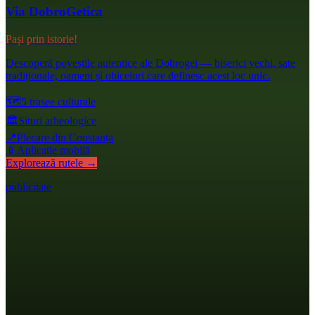
Via DobroGetica
Pași prin istorie!
Descoperă poveștile autentice ale Dobrogei — biserici vechi, sate
tradiționale, oameni și obiceiuri care definesc acest loc unic.
🗺️
5 trasee culturale
🏛️
Situri arheologice
📍
Plecare din Constanța
📱
Aplicație mobilă
Explorează rutele →
publicitate