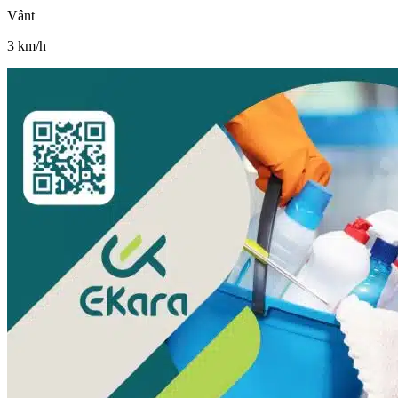
Vânt
3
km/h