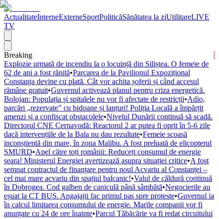
Actualitate
Interne
Externe
Sport
Politică
Sănătatea la zi
Utilitare
LIVE
TV
Breaking
Explozie urmată de incendiu la o locuință din Siliștea. O femeie de
62 de ani a fost rănită
•
Parcarea de la Pavilionul Expozițional
Constanța devine cu plată. Cât vor achita șoferii și când accesul
rămâne gratuit
•
Guvernul activează planul pentru criza energetică.
Bolojan: Populația și spitalele nu vor fi afectate de restricții
•
Adio,
parcări „rezervate” cu bidoane și lanțuri! Poliția Locală a împărțit
amenzi și a confiscat obstacolele
•
Nivelul Dunării continuă să scadă.
Directorul CNE Cernavodă: Reactorul 2 ar putea fi oprit în 5-6 zile
dacă intervențiile de la Bala nu dau rezultate
•
Femeie scoasă
inconștientă din mare, în zona Malibu. A fost preluată de elicopterul
SMURD
•
Apel către toți românii: Reduceți consumul de energie
seara! Ministerul Energiei avertizează asupra situației critice
•
A fost
semnat contractul de finanțare pentru noul Acvariu al Constanței –
cel mai mare acvariu din spațiul balcanic!
•
Valul de căldură continuă
în Dobrogea. Cod galben de caniculă până sâmbătă
•
Negocierile au
eșuat la CT BUS. Angajații fac primul pas spre proteste
•
Guvernul ia
în calcul limitarea consumului de energie. Marile companii vor fi
anunțate cu 24 de ore înainte
•
Parcul Tăbăcărie va fi redat circuitului