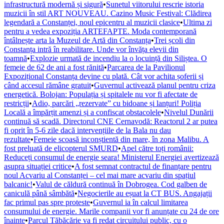
infrastructură modernă și sigură
•
Sunetul viitorului rescrie istoria
muzicii în stil ART NOUVEAU. Cazino Music Festival: Clădirea
legendară a Constanței, noul epicentru al muzicii clasice
•
Ultima zi
pentru a vedea expoziția ARTEFAPTE. Moda contemporană
întâlnește arta la Muzeul de Artă din Constanța
•
Trei școli din
Constanța intră în reabilitare. Unde vor învăța elevii din
toamnă
•
Explozie urmată de incendiu la o locuință din Siliștea. O
femeie de 62 de ani a fost rănită
•
Parcarea de la Pavilionul
Expozițional Constanța devine cu plată. Cât vor achita șoferii și
când accesul rămâne gratuit
•
Guvernul activează planul pentru criza
energetică. Bolojan: Populația și spitalele nu vor fi afectate de
restricții
•
Adio, parcări „rezervate” cu bidoane și lanțuri! Poliția
Locală a împărțit amenzi și a confiscat obstacolele
•
Nivelul Dunării
continuă să scadă. Directorul CNE Cernavodă: Reactorul 2 ar putea
fi oprit în 5-6 zile dacă intervențiile de la Bala nu dau
rezultate
•
Femeie scoasă inconștientă din mare, în zona Malibu. A
fost preluată de elicopterul SMURD
•
Apel către toți românii:
Reduceți consumul de energie seara! Ministerul Energiei avertizează
asupra situației critice
•
A fost semnat contractul de finanțare pentru
noul Acvariu al Constanței – cel mai mare acvariu din spațiul
balcanic!
•
Valul de căldură continuă în Dobrogea. Cod galben de
caniculă până sâmbătă
•
Negocierile au eșuat la CT BUS. Angajații
fac primul pas spre proteste
•
Guvernul ia în calcul limitarea
consumului de energie. Marile companii vor fi anunțate cu 24 de ore
înainte
•
Parcul Tăbăcărie va fi redat circuitului public, cu o