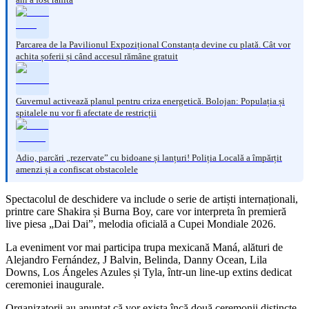
Parcarea de la Pavilionul Expozițional Constanța devine cu plată. Cât vor
achita șoferii și când accesul rămâne gratuit
Guvernul activează planul pentru criza energetică. Bolojan: Populația și
spitalele nu vor fi afectate de restricții
Adio, parcări „rezervate” cu bidoane și lanțuri! Poliția Locală a împărțit
amenzi și a confiscat obstacolele
Spectacolul de deschidere va include o serie de artiști internaționali,
printre care Shakira și Burna Boy, care vor interpreta în premieră
live piesa „Dai Dai”, melodia oficială a Cupei Mondiale 2026.
La eveniment vor mai participa trupa mexicană Maná, alături de
Alejandro Fernández, J Balvin, Belinda, Danny Ocean, Lila
Downs, Los Ángeles Azules și Tyla, într-un line-up extins dedicat
ceremoniei inaugurale.
Organizatorii au anunțat că vor exista încă două ceremonii distincte,