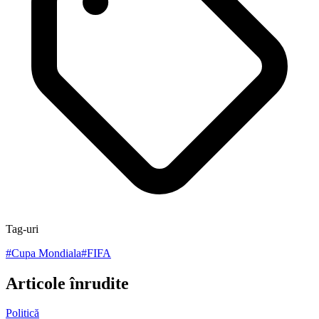
Tag-uri
#
Cupa Mondiala
#
FIFA
Articole înrudite
Politică