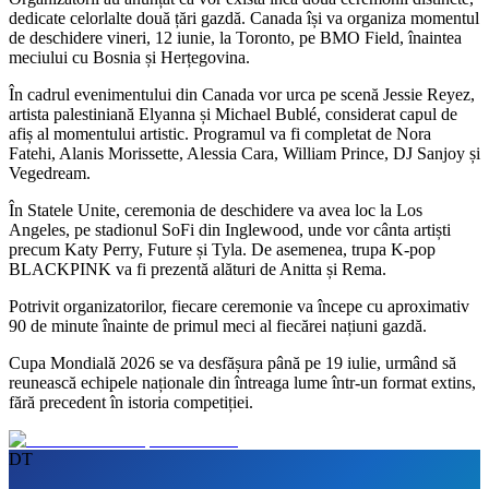
dedicate celorlalte două țări gazdă. Canada își va organiza momentul
de deschidere vineri, 12 iunie, la Toronto, pe BMO Field, înaintea
meciului cu Bosnia și Herțegovina.
În cadrul evenimentului din Canada vor urca pe scenă Jessie Reyez,
artista palestiniană Elyanna și Michael Bublé, considerat capul de
afiș al momentului artistic. Programul va fi completat de Nora
Fatehi, Alanis Morissette, Alessia Cara, William Prince, DJ Sanjoy și
Vegedream.
În Statele Unite, ceremonia de deschidere va avea loc la Los
Angeles, pe stadionul SoFi din Inglewood, unde vor cânta artiști
precum Katy Perry, Future și Tyla. De asemenea, trupa K-pop
BLACKPINK va fi prezentă alături de Anitta și Rema.
Potrivit organizatorilor, fiecare ceremonie va începe cu aproximativ
90 de minute înainte de primul meci al fiecărei națiuni gazdă.
Cupa Mondială 2026 se va desfășura până pe 19 iulie, urmând să
reunească echipele naționale din întreaga lume într-un format extins,
fără precedent în istoria competiției.
DT