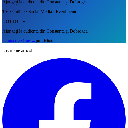
Ajungeți la audiența din Constanța și Dobrogea
TV · Online · Social Media · Evenimente
DOTTO TV
Ajungeți la audiența din Constanța și Dobrogea
Contactează-ne
→
publicitate
Distribuie articolul