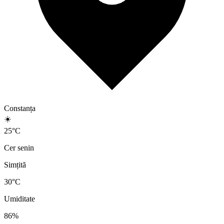
Constanța
☀️
25
°
C
Cer senin
Simțită
30
°C
Umiditate
86
%