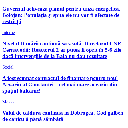
Guvernul activează planul pentru criza energetică.
Bolojan: Populația și spitalele nu vor fi afectate de
restricții
Interne
Nivelul Dunării continuă să scadă. Directorul CNE
Cernavodă: Reactorul 2 ar putea fi oprit în 5-6 zile
dacă intervențiile de la Bala nu dau rezultate
Social
A fost semnat contractul de finanțare pentru noul
Acvariu al Constanței – cel mai mare acvariu din
spațiul balcanic!
Meteo
Valul de căldură continuă în Dobrogea. Cod galben
de caniculă până sâmbătă