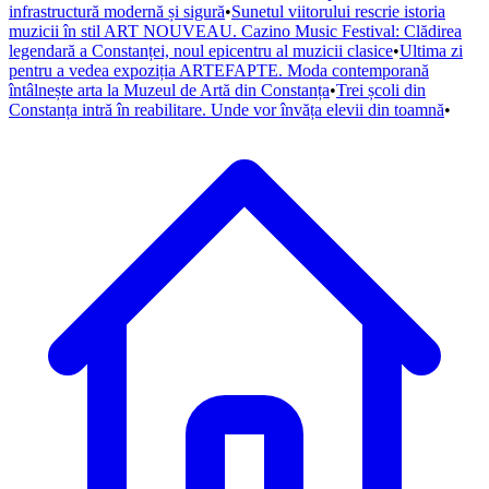
infrastructură modernă și sigură
•
Sunetul viitorului rescrie istoria
muzicii în stil ART NOUVEAU. Cazino Music Festival: Clădirea
legendară a Constanței, noul epicentru al muzicii clasice
•
Ultima zi
pentru a vedea expoziția ARTEFAPTE. Moda contemporană
întâlnește arta la Muzeul de Artă din Constanța
•
Trei școli din
Constanța intră în reabilitare. Unde vor învăța elevii din toamnă
•