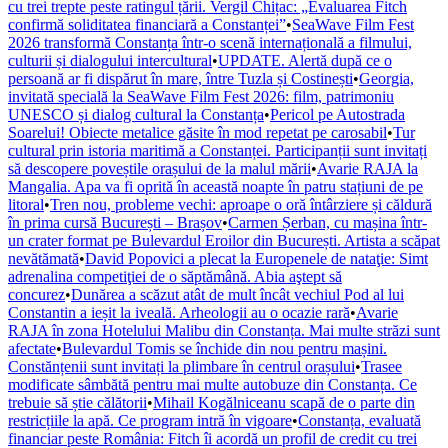
cu trei trepte peste ratingul țării. Vergil Chițac: „Evaluarea Fitch
confirmă soliditatea financiară a Constanței”
•
SeaWave Film Fest
2026 transformă Constanța într-o scenă internațională a filmului,
culturii și dialogului intercultural
•
UPDATE. Alertă după ce o
persoană ar fi dispărut în mare, între Tuzla și Costinești
•
Georgia,
invitată specială la SeaWave Film Fest 2026: film, patrimoniu
UNESCO și dialog cultural la Constanța
•
Pericol pe Autostrada
Soarelui! Obiecte metalice găsite în mod repetat pe carosabil
•
Tur
cultural prin istoria maritimă a Constanței. Participanții sunt invitați
să descopere poveștile orașului de la malul mării
•
Avarie RAJA la
Mangalia. Apa va fi oprită în această noapte în patru stațiuni de pe
litoral
•
Tren nou, probleme vechi: aproape o oră întârziere și căldură
în prima cursă București – Brașov
•
Carmen Șerban, cu mașina într-
un crater format pe Bulevardul Eroilor din București. Artista a scăpat
nevătămată
•
David Popovici a plecat la Europenele de nataţie: Simt
adrenalina competiţiei de o săptămână. Abia aştept să
concurez
•
Dunărea a scăzut atât de mult încât vechiul Pod al lui
Constantin a ieșit la iveală. Arheologii au o ocazie rară
•
Avarie
RAJA în zona Hotelului Malibu din Constanța. Mai multe străzi sunt
afectate
•
Bulevardul Tomis se închide din nou pentru mașini.
Constănțenii sunt invitați la plimbare în centrul orașului
•
Trasee
modificate sâmbătă pentru mai multe autobuze din Constanța. Ce
trebuie să știe călătorii
•
Mihail Kogălniceanu scapă de o parte din
restricțiile la apă. Ce program intră în vigoare
•
Constanța, evaluată
financiar peste România: Fitch îi acordă un profil de credit cu trei