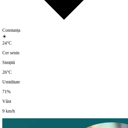
Constanța
☀️
24
°
C
Cer senin
Simțită
26
°C
Umiditate
71
%
Vânt
9
km/h