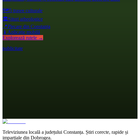
🗺️
5 trasee culturale
🏛️
Situri arheologice
📍
Plecare din Constanța
📱
Aplicație mobilă
Explorează rutele →
publicitate
Televiziunea locală a județului Constanța. Știri corecte, rapide și
imparțiale din Dobrogea.