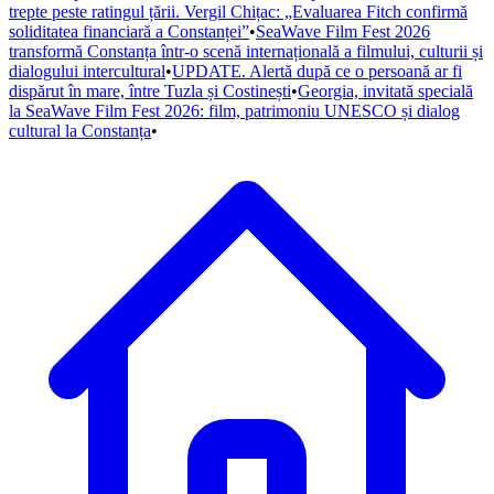
trepte peste ratingul țării. Vergil Chițac: „Evaluarea Fitch confirmă
soliditatea financiară a Constanței”
•
SeaWave Film Fest 2026
transformă Constanța într-o scenă internațională a filmului, culturii și
dialogului intercultural
•
UPDATE. Alertă după ce o persoană ar fi
dispărut în mare, între Tuzla și Costinești
•
Georgia, invitată specială
la SeaWave Film Fest 2026: film, patrimoniu UNESCO și dialog
cultural la Constanța
•