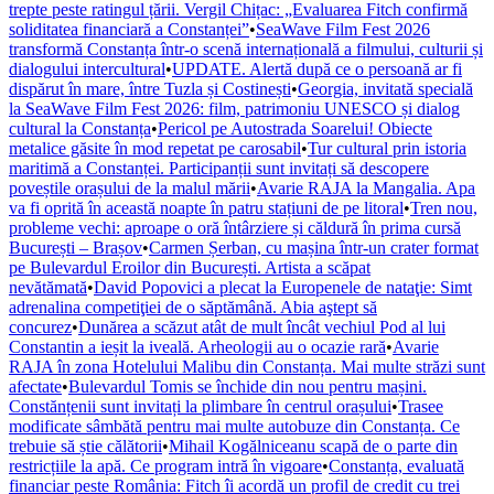
trepte peste ratingul țării. Vergil Chițac: „Evaluarea Fitch confirmă
soliditatea financiară a Constanței”
•
SeaWave Film Fest 2026
transformă Constanța într-o scenă internațională a filmului, culturii și
dialogului intercultural
•
UPDATE. Alertă după ce o persoană ar fi
dispărut în mare, între Tuzla și Costinești
•
Georgia, invitată specială
la SeaWave Film Fest 2026: film, patrimoniu UNESCO și dialog
cultural la Constanța
•
Pericol pe Autostrada Soarelui! Obiecte
metalice găsite în mod repetat pe carosabil
•
Tur cultural prin istoria
maritimă a Constanței. Participanții sunt invitați să descopere
poveștile orașului de la malul mării
•
Avarie RAJA la Mangalia. Apa
va fi oprită în această noapte în patru stațiuni de pe litoral
•
Tren nou,
probleme vechi: aproape o oră întârziere și căldură în prima cursă
București – Brașov
•
Carmen Șerban, cu mașina într-un crater format
pe Bulevardul Eroilor din București. Artista a scăpat
nevătămată
•
David Popovici a plecat la Europenele de nataţie: Simt
adrenalina competiţiei de o săptămână. Abia aştept să
concurez
•
Dunărea a scăzut atât de mult încât vechiul Pod al lui
Constantin a ieșit la iveală. Arheologii au o ocazie rară
•
Avarie
RAJA în zona Hotelului Malibu din Constanța. Mai multe străzi sunt
afectate
•
Bulevardul Tomis se închide din nou pentru mașini.
Constănțenii sunt invitați la plimbare în centrul orașului
•
Trasee
modificate sâmbătă pentru mai multe autobuze din Constanța. Ce
trebuie să știe călătorii
•
Mihail Kogălniceanu scapă de o parte din
restricțiile la apă. Ce program intră în vigoare
•
Constanța, evaluată
financiar peste România: Fitch îi acordă un profil de credit cu trei