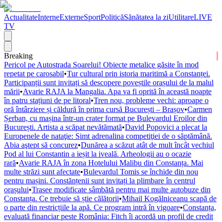
Actualitate
Interne
Externe
Sport
Politică
Sănătatea la zi
Utilitare
LIVE
TV
Breaking
Pericol pe Autostrada Soarelui! Obiecte metalice găsite în mod
repetat pe carosabil
•
Tur cultural prin istoria maritimă a Constanței.
Participanții sunt invitați să descopere poveștile orașului de la malul
mării
•
Avarie RAJA la Mangalia. Apa va fi oprită în această noapte
în patru stațiuni de pe litoral
•
Tren nou, probleme vechi: aproape o
oră întârziere și căldură în prima cursă București – Brașov
•
Carmen
Șerban, cu mașina într-un crater format pe Bulevardul Eroilor din
București. Artista a scăpat nevătămată
•
David Popovici a plecat la
Europenele de nataţie: Simt adrenalina competiţiei de o săptămână.
Abia aştept să concurez
•
Dunărea a scăzut atât de mult încât vechiul
Pod al lui Constantin a ieșit la iveală. Arheologii au o ocazie
rară
•
Avarie RAJA în zona Hotelului Malibu din Constanța. Mai
multe străzi sunt afectate
•
Bulevardul Tomis se închide din nou
pentru mașini. Constănțenii sunt invitați la plimbare în centrul
orașului
•
Trasee modificate sâmbătă pentru mai multe autobuze din
Constanța. Ce trebuie să știe călătorii
•
Mihail Kogălniceanu scapă de
o parte din restricțiile la apă. Ce program intră în vigoare
•
Constanța,
evaluată financiar peste România: Fitch îi acordă un profil de credit