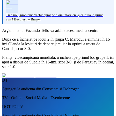
Tren nou, probleme vechi: aproape o oră întârziere și căldură în prima
cursă București – Brașov
Argentinianul Facundo Tello va arbitra acest meci la centru.
După ce a încheiat pe locul 2 în grupa C, Marocul a eliminat în 16-
imi Olanda la lovituri de departajare, iar în optimi a trecut de
Canada, scor 3-0.
Franţa, vicecampioană mondială. a încheiat pe primul loc grupa I, iar
apoi a dispus de Suedia în 16-imi, scor 3-0, şi de Paraguay în optimi,
scor 1-0.
DT
Ajungeți la audiența din Constanța și Dobrogea
TV · Online · Social Media · Evenimente
DOTTO TV
Ajungeți la audiența din Constanța și Dobrogea