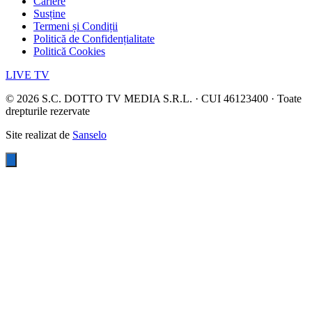
Cariere
Susține
Termeni și Condiții
Politică de Confidențialitate
Politică Cookies
LIVE TV
©
2026
S.C. DOTTO TV MEDIA S.R.L. · CUI 46123400 · Toate
drepturile rezervate
Site realizat de
Sanselo