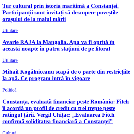
Tur cultural prin istoria maritimă a Constanței.
Participanții sunt invitați să descopere poveștile
orașului de la malul mării
Utilitare
Avarie RAJA la Mangalia. Apa va fi oprită în
această noapte în patru stațiuni de pe litoral
Utilitare
Mihail Kogălniceanu scapă de o parte din restricțiile
la apă. Ce program intră în vigoare
Politică
Constanța, evaluată financiar peste România: Fitch
îi acordă un profil de credit cu trei trepte peste
ratingul țării. Vergil Chițac: „Evaluarea Fitch
confirmă soliditatea financiară a Constanței”
Cultură