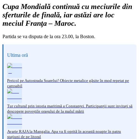
Cupa Mondială continuă cu meciurile din
sferturile de finală, iar astăzi are loc
meciul Franţa – Maroc.
Partida se va disputa de la ora 23.00, la Boston.
Ultima oră
Pericol pe Autostrada Soarelui! Obiecte metalice găsite în mod repetat pe
carosabil
Tur cultural prin istoria maritimă a Constanței. Participanții sunt invitați să
descopere poveștile orașului de la malul mării
Avarie RAJA la Mangalia. Apa va fi oprită în această noapte în patru
stațiuni de pe litoral