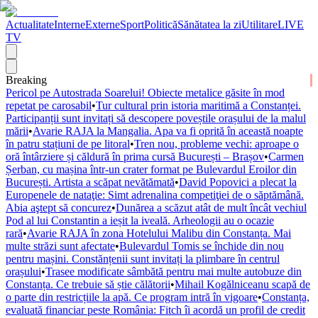
Actualitate
Interne
Externe
Sport
Politică
Sănătatea la zi
Utilitare
LIVE
TV
Breaking
Pericol pe Autostrada Soarelui! Obiecte metalice găsite în mod
repetat pe carosabil
•
Tur cultural prin istoria maritimă a Constanței.
Participanții sunt invitați să descopere poveștile orașului de la malul
mării
•
Avarie RAJA la Mangalia. Apa va fi oprită în această noapte
în patru stațiuni de pe litoral
•
Tren nou, probleme vechi: aproape o
oră întârziere și căldură în prima cursă București – Brașov
•
Carmen
Șerban, cu mașina într-un crater format pe Bulevardul Eroilor din
București. Artista a scăpat nevătămată
•
David Popovici a plecat la
Europenele de nataţie: Simt adrenalina competiţiei de o săptămână.
Abia aştept să concurez
•
Dunărea a scăzut atât de mult încât vechiul
Pod al lui Constantin a ieșit la iveală. Arheologii au o ocazie
rară
•
Avarie RAJA în zona Hotelului Malibu din Constanța. Mai
multe străzi sunt afectate
•
Bulevardul Tomis se închide din nou
pentru mașini. Constănțenii sunt invitați la plimbare în centrul
orașului
•
Trasee modificate sâmbătă pentru mai multe autobuze din
Constanța. Ce trebuie să știe călătorii
•
Mihail Kogălniceanu scapă de
o parte din restricțiile la apă. Ce program intră în vigoare
•
Constanța,
evaluată financiar peste România: Fitch îi acordă un profil de credit