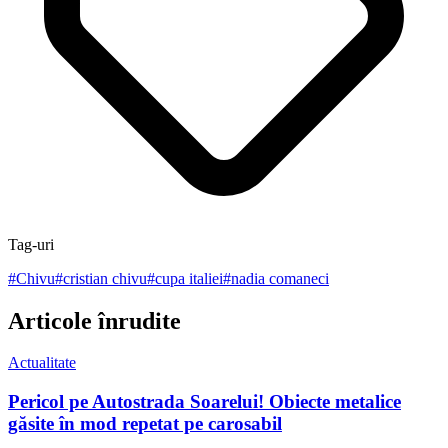
Tag-uri
#
Chivu
#
cristian chivu
#
cupa italiei
#
nadia comaneci
Articole înrudite
Actualitate
Pericol pe Autostrada Soarelui! Obiecte metalice
găsite în mod repetat pe carosabil