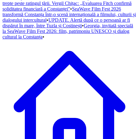
trepte peste ratingul țării. Vergil Chițac: „Evaluarea Fitch confirmă
soliditatea financiară a Constanței”
•
SeaWave Film Fest 2026
transformă Constanța într-o scenă internațională a filmului, culturii și
dialogului intercultural
•
UPDATE. Alertă după ce o persoană ar fi
dispărut în mare, între Tuzla și Costinești
•
Georgia, invitată specială
la SeaWave Film Fest 2026: film, patrimoniu UNESCO și dialog
cultural la Constanța
•