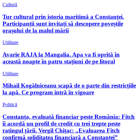
Cultură
Tur cultural prin istoria maritimă a Constanței.
Participanții sunt invitați să descopere poveștile
orașului de la malul mării
Utilitare
Avarie RAJA la Mangalia. Apa va fi oprită în
această noapte în patru stațiuni de pe litoral
Utilitare
Mihail Kogălniceanu scapă de o parte din restricțiile
la apă. Ce program intră în vigoare
Politică
Constanța, evaluată financiar peste România: Fitch
îi acordă un profil de credit cu trei trepte peste
ratingul țării. Vergil Chițac: „Evaluarea Fitch
confirmă soliditatea financiară a Constanței”