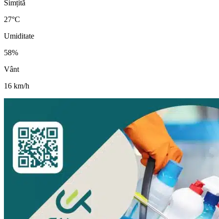
Simțită
27
°C
Umiditate
58
%
Vânt
16
km/h