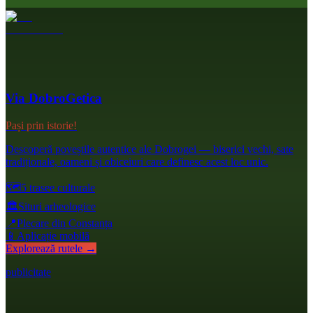
Via DobroGetica
Pași prin istorie!
Descoperă poveștile autentice ale Dobrogei — biserici vechi, sate
tradiționale, oameni și obiceiuri care definesc acest loc unic.
🗺️
5 trasee culturale
🏛️
Situri arheologice
📍
Plecare din Constanța
📱
Aplicație mobilă
Explorează rutele →
publicitate