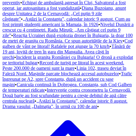
preventiv
•
Echipaj de ambulanță agresat în Cluj. Salvatorul a fost
operat, iar autosanitara a fost vandalizată
•
Diana Buzoianu, anunț
despre Unitatea 2 de la Cernavodă: „Cel puțin 9 zile
câștigate”
•
„Astăzi la Constanța”, calendar istoric 9 august. Cum au
fost primiți studenții americani la Mamaia, în 1926
•
Nivelul Dunării a
crescut cu 4 centimetri. Radu Miruță: „Am câștigat cel puțin 9
zile”
•
Reacția Ucrainei după explozia dronei în Bulgaria, la doar 100
de metri de granița cu România. Ce spun autoritățile de la Kiev
•
Cod
galben de vânt pe litoral! Rafalele pot ajunge la 70 km/h
•
Tânără de
19 ani, lovită de tren în gara din Mangalia. Avea căști în
urechi
•
Incident la granița României cu Bulgaria! O dronă a explodat
pe teritoriul bulgar
•
Record de turiști pe litoral în acest weekend.
Peste 200.000 de oameni sunt la mare
•
Linia 102, traseu deviat în
Faleză Nord. Mașinile parcate blochează accesul autobuzelor
•
Trafic
îngreunat pe A2, spre Constanța, după un accident cu șase
mașini
•
Canicula continuă în Dobrogea. Constanța, sub Cod Galben
de temperaturi ridicate
•
Intervenție contra cronometru la Cernavodă.
Două barje au fost scufundate pentru a crește debitul de apă către
centrala nucleară
•
„Astăzi la Constanța”, calendar istoric 8 august.
Drama vasului „Dalmația”, în urmă cu 100 de ani
•