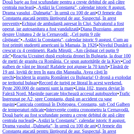
Două barje au fost scufundate pentru a crește debitul de apă către
centrala nucleară
•
„Astăzi la Constanța”, calendar istoric 8 august.
Drama vasului „Dalmația”, în urmă cu 100 de ani
•
O femeie din
Constanța atacată pentru lănțișorul de aur. Suspectul, în arest
preventiv
•
Echipaj de ambulanță agresat în Cluj. Salvatorul a fost
operat, iar autosanitara a fost vandalizată
•
Diana Buzoianu, anunț
despre Unitatea 2 de la Cernavodă: „Cel puțin 9 zile
câștigate”
•
„Astăzi la Constanța”, calendar istoric 9 august. Cum au
fost primiți studenții americani la Mamaia, în 1926
•
Nivelul Dunării a
crescut cu 4 centimetri. Radu Miruță: „Am câștigat cel puțin 9
zile”
•
Reacția Ucrainei după explozia dronei în Bulgaria, la doar 100
de metri de granița cu România. Ce spun autoritățile de la Kiev
•
Cod
galben de vânt pe litoral! Rafalele pot ajunge la 70 km/h
•
Tânără de
19 ani, lovită de tren în gara din Mangalia. Avea căști în
urechi
•
Incident la granița României cu Bulgaria! O dronă a explodat
pe teritoriul bulgar
•
Record de turiști pe litoral în acest weekend.
Peste 200.000 de oameni sunt la mare
•
Linia 102, traseu deviat în
Faleză Nord. Mașinile parcate blochează accesul autobuzelor
•
Trafic
îngreunat pe A2, spre Constanța, după un accident cu șase
mașini
•
Canicula continuă în Dobrogea. Constanța, sub Cod Galben
de temperaturi ridicate
•
Intervenție contra cronometru la Cernavodă.
Două barje au fost scufundate pentru a crește debitul de apă către
centrala nucleară
•
„Astăzi la Constanța”, calendar istoric 8 august.
Drama vasului „Dalmația”, în urmă cu 100 de ani
•
O femeie din
Constanța atacată pentru lănțișorul de aur. Suspectul, în arest