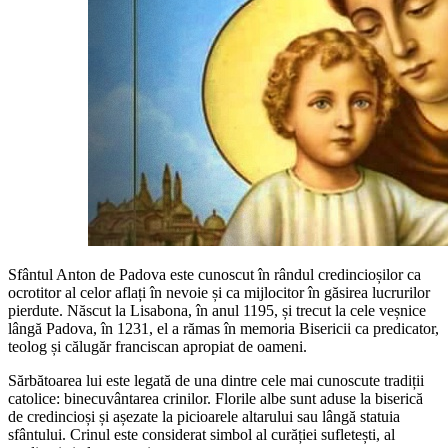
Sfântul Anton de Padova este cunoscut în rândul credincioșilor ca
ocrotitor al celor aflați în nevoie și ca mijlocitor în găsirea lucrurilor
pierdute. Născut la Lisabona, în anul 1195, și trecut la cele veșnice
lângă Padova, în 1231, el a rămas în memoria Bisericii ca predicator,
teolog și călugăr franciscan apropiat de oameni.
Sărbătoarea lui este legată de una dintre cele mai cunoscute tradiții
catolice: binecuvântarea crinilor. Florile albe sunt aduse la biserică
de credincioși și așezate la picioarele altarului sau lângă statuia
sfântului. Crinul este considerat simbol al curăției sufletești, al