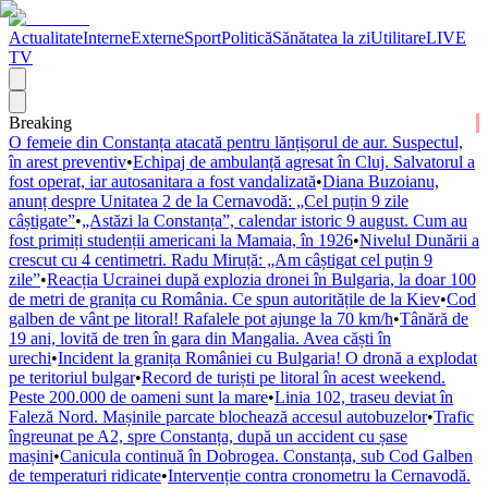
Actualitate
Interne
Externe
Sport
Politică
Sănătatea la zi
Utilitare
LIVE
TV
Breaking
O femeie din Constanța atacată pentru lănțișorul de aur. Suspectul,
în arest preventiv
•
Echipaj de ambulanță agresat în Cluj. Salvatorul a
fost operat, iar autosanitara a fost vandalizată
•
Diana Buzoianu,
anunț despre Unitatea 2 de la Cernavodă: „Cel puțin 9 zile
câștigate”
•
„Astăzi la Constanța”, calendar istoric 9 august. Cum au
fost primiți studenții americani la Mamaia, în 1926
•
Nivelul Dunării a
crescut cu 4 centimetri. Radu Miruță: „Am câștigat cel puțin 9
zile”
•
Reacția Ucrainei după explozia dronei în Bulgaria, la doar 100
de metri de granița cu România. Ce spun autoritățile de la Kiev
•
Cod
galben de vânt pe litoral! Rafalele pot ajunge la 70 km/h
•
Tânără de
19 ani, lovită de tren în gara din Mangalia. Avea căști în
urechi
•
Incident la granița României cu Bulgaria! O dronă a explodat
pe teritoriul bulgar
•
Record de turiști pe litoral în acest weekend.
Peste 200.000 de oameni sunt la mare
•
Linia 102, traseu deviat în
Faleză Nord. Mașinile parcate blochează accesul autobuzelor
•
Trafic
îngreunat pe A2, spre Constanța, după un accident cu șase
mașini
•
Canicula continuă în Dobrogea. Constanța, sub Cod Galben
de temperaturi ridicate
•
Intervenție contra cronometru la Cernavodă.