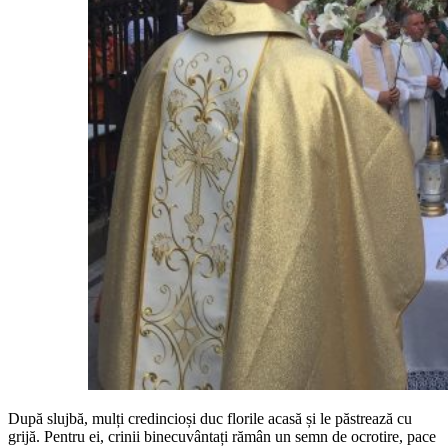
După slujbă, mulți credincioși duc florile acasă și le păstrează cu
grijă. Pentru ei, crinii binecuvântați rămân un semn de ocrotire, pace