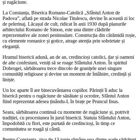
și rugăciune.
La Constanța, Biserica Romano-Catolică „Sfântul Anton de
Padova”, aflată pe strada Nicolae Titulescu, devine în această zi loc
de pelerinaj. Lăcașul de cult, ridicat în anii 1930 după planurile
arhitectului Romano de Simon, este una dintre clădirile
reprezentative ale zonei peninsulare. Construcția din cărămidă roșie,
cu elemente romanice și gotice, atrage atenția prin sobrietate și
eleganță.
Hramul bisericii adună, an de an, credincioși catolici, dar și oameni
de alte confesiuni, veniți să se roage Sfântului Anton. În spiritul
Dobrogei, sărbătoarea trece dincolo de granițele unei singure
comunități religioase și devine un moment de întâlnire, credință și
liniște.
Un loc aparte îl are binecuvântarea copiilor. Părinții îi aduc la
biserică pentru o rugăciune de sănătate și ocrotire, Sfântul Anton
fiind reprezentat adesea ținându-L în brațe pe Pruncul Iisus.
Seara, sărbătoarea continuă cu momente de rugăciune și, potrivit
tradiției, cu procesiunea în jurul bisericii. Statuia Sfântului Anton,
împodobită cu flori, este purtată de credincioși, în timp ce
comunitatea se roagă și cântă.
Pentru Constanța, ziua de 13 iunie rămâne una dintre acele sărbători