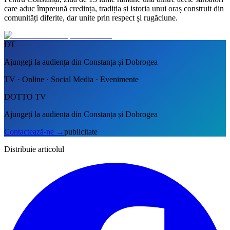
care aduc împreună credința, tradiția și istoria unui oraș construit din
comunități diferite, dar unite prin respect și rugăciune.
DT
Ajungeți la audiența din Constanța și Dobrogea
TV · Online · Social Media · Evenimente
DOTTO TV
Ajungeți la audiența din Constanța și Dobrogea
Contactează-ne
→
publicitate
Distribuie articolul