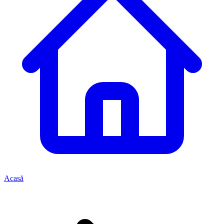
Acasă