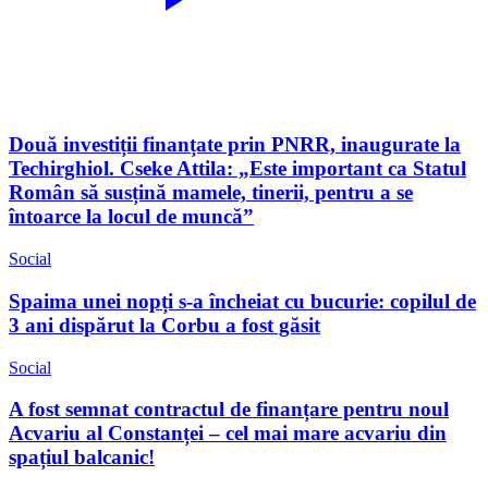
Două investiții finanțate prin PNRR, inaugurate la
Techirghiol. Cseke Attila: „Este important ca Statul
Român să susțină mamele, tinerii, pentru a se
întoarce la locul de muncă”
Social
Spaima unei nopți s-a încheiat cu bucurie: copilul de
3 ani dispărut la Corbu a fost găsit
Social
A fost semnat contractul de finanțare pentru noul
Acvariu al Constanței – cel mai mare acvariu din
spațiul balcanic!