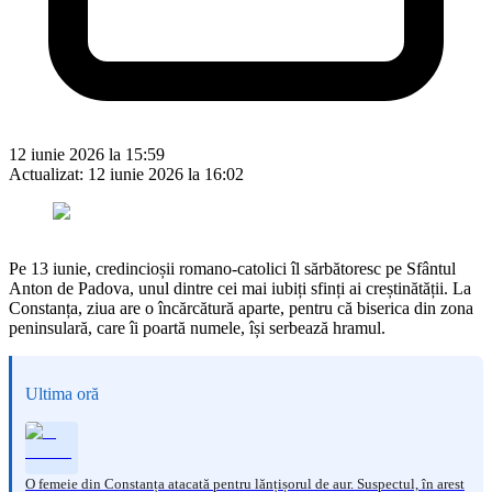
12 iunie 2026 la 15:59
Actualizat:
12 iunie 2026 la 16:02
Pe 13 iunie, credincioșii romano-catolici îl sărbătoresc pe Sfântul
Anton de Padova, unul dintre cei mai iubiți sfinți ai creștinătății. La
Constanța, ziua are o încărcătură aparte, pentru că biserica din zona
peninsulară, care îi poartă numele, își serbează hramul.
Ultima oră
O femeie din Constanța atacată pentru lănțișorul de aur. Suspectul, în arest