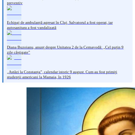
preventiv
Echipaj de ambulanță agresat în Cluj. Salvatorul a fost operat, iar
autosanitara a fost vandalizată
Diana Buzoianu, anunț despre Unitatea 2 de la Cernavodă: „Cel puțin 9
zile câștigate”
„Astăzi la Constanța”, calendar istoric 9 august. Cum au fost primiți
studenții americani la Mamaia, în 1926