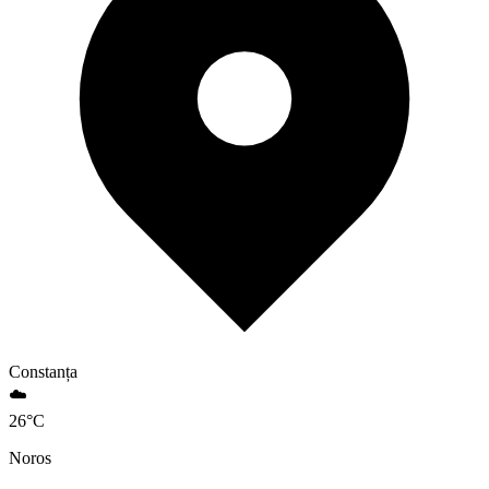
Constanța
☁️
26
°
C
Noros