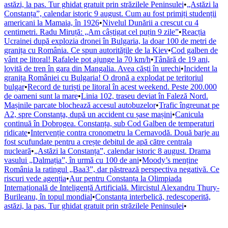
astăzi, la pas. Tur ghidat gratuit prin străzilele Peninsulei
•
„Astăzi la
Constanța”, calendar istoric 9 august. Cum au fost primiți studenții
americani la Mamaia, în 1926
•
Nivelul Dunării a crescut cu 4
centimetri. Radu Miruță: „Am câștigat cel puțin 9 zile”
•
Reacția
Ucrainei după explozia dronei în Bulgaria, la doar 100 de metri de
granița cu România. Ce spun autoritățile de la Kiev
•
Cod galben de
vânt pe litoral! Rafalele pot ajunge la 70 km/h
•
Tânără de 19 ani,
lovită de tren în gara din Mangalia. Avea căști în urechi
•
Incident la
granița României cu Bulgaria! O dronă a explodat pe teritoriul
bulgar
•
Record de turiști pe litoral în acest weekend. Peste 200.000
de oameni sunt la mare
•
Linia 102, traseu deviat în Faleză Nord.
Mașinile parcate blochează accesul autobuzelor
•
Trafic îngreunat pe
A2, spre Constanța, după un accident cu șase mașini
•
Canicula
continuă în Dobrogea. Constanța, sub Cod Galben de temperaturi
ridicate
•
Intervenție contra cronometru la Cernavodă. Două barje au
fost scufundate pentru a crește debitul de apă către centrala
nucleară
•
„Astăzi la Constanța”, calendar istoric 8 august. Drama
vasului „Dalmația”, în urmă cu 100 de ani
•
Moody’s menține
România la ratingul „Baa3”, dar păstrează perspectiva negativă. Ce
riscuri vede agenția
•
Aur pentru Constanța la Olimpiada
Internațională de Inteligență Artificială. Mircistul Alexandru Thury-
Burileanu, în topul mondial
•
Constanța interbelică, redescoperită,
astăzi, la pas. Tur ghidat gratuit prin străzilele Peninsulei
•