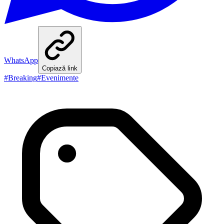
WhatsApp
Copiază link
#
Breaking
#
Evenimente