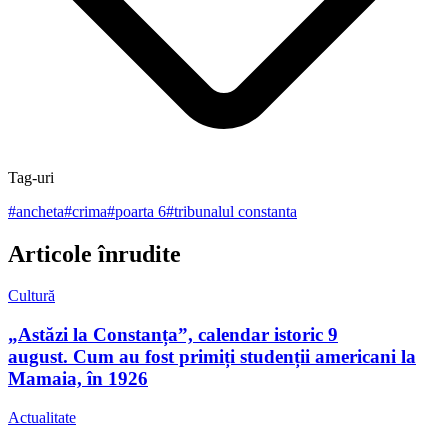
Tag-uri
#
ancheta
#
crima
#
poarta 6
#
tribunalul constanta
Articole înrudite
Cultură
„Astăzi la Constanța”, calendar istoric 9
august. Cum au fost primiți studenții americani la
Mamaia, în 1926
Actualitate