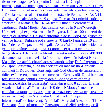
riscuri vede agenția
•
Aur pentru Constanța la Olimpiada
Internațională de Inteligență Artificială. Mircistul Alexandru Thury-
Burileanu, în topul mondial
•
Constanța interbelică, redescoperită,
astăzi, la pas. Tur ghidat gratuit prin străzilele Peninsulei
•
„Astăzi la
Constanța”, calendar istoric 9 august. Cum au fost primiți studenții
americani la Mamaia, în 1926
•
Nivelul Dunării a crescut cu 4
centimetri. Radu Miruță: „Am câștigat cel puțin 9 zile”
•
Reacția
Ucrainei după explozia dronei în Bulgaria, la doar 100 de metri de
granița cu România. Ce spun autoritățile de la Kiev
•
Cod galben de
vânt pe litoral! Rafalele pot ajunge la 70 km/h
•
Tânără de 19 ani,
lovită de tren în gara din Mangalia. Avea căști în urechi
•
Incident la
granița României cu Bulgaria! O dronă a explodat pe teritoriul
bulgar
•
Record de turiști pe litoral în acest weekend. Peste 200.000
de oameni sunt la mare
•
Linia 102, traseu deviat în Faleză Nord.
Mașinile parcate blochează accesul autobuzelor
•
Trafic îngreunat pe
A2, spre Constanța, după un accident cu șase mașini
•
Canicula
continuă în Dobrogea. Constanța, sub Cod Galben de temperaturi
ridicate
•
Intervenție contra cronometru la Cernavodă. Două barje au
fost scufundate pentru a crește debitul de apă către centrala
nucleară
•
„Astăzi la Constanța”, calendar istoric 8 august. Drama
vasului „Dalmația”, în urmă cu 100 de ani
•
Moody’s menține
România la ratingul „Baa3”, dar păstrează perspectiva negativă. Ce
riscuri vede agenția
•
Aur pentru Constanța la Olimpiada
Internațională de Inteligență Artificială. Mircistul Alexandru Thury-
Burileanu, în topul mondial
•
Constanța interbelică, redescoperită,