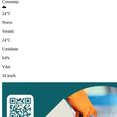
Constanța
☁️
24
°
C
Noros
Simțită
24
°C
Umiditate
64
%
Vânt
18
km/h