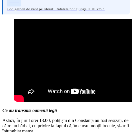
Cod galben de vânt pe litoral! Rafalele pot ajunge la 70 km/h
Ce au transmis oamenii legii
Astăzi, în jurul orei 13.00, polițiștii din Constanța au fost sesizați, de
către un bărbat, cu privire la faptul că, în cursul nopții trecute, și-ar fi
înjunghiat mama.