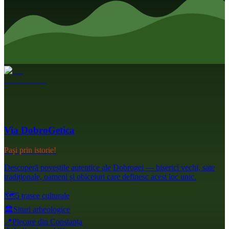
Via DobroGetica
Pași prin istorie!
Descoperă poveștile autentice ale Dobrogei — biserici vechi, sate
tradiționale, oameni și obiceiuri care definesc acest loc unic.
🗺️
5 trasee culturale
🏛️
Situri arheologice
📍
Plecare din Constanța