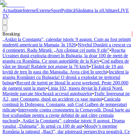
Actualitate
Interne
Externe
Sport
Politică
Sănătatea la zi
Utilitare
LIVE
TV
Breaking
„Astăzi la Constanța”, calendar istoric 9 august. Cum au fost primiți
studenții americani la Mamaia, în 1926
•
Nivelul Dunării a crescut cu
4 centimetri. Radu Miruță: „Am câștigat cel puțin 9 zile”
•
Reacția
Ucrainei după explozia dronei în Bulgaria, la doar 100 de metri de
granița cu România. Ce spun autoritățile de la Kiev
•
Cod galben de
vânt pe litoral! Rafalele pot ajunge la 70 km/h
•
Tânără de 19 ani,
lovită de tren în gara din Mangalia. Avea căști în urechi
•
Incident la
granița României cu Bulgaria! O dronă a explodat pe teritoriul
bulgar
•
Record de turiști pe litoral în acest weekend. Peste 200.000
de oameni sunt la mare
•
Linia 102, traseu deviat în Faleză Nord.
Mașinile parcate blochează accesul autobuzelor
•
Trafic îngreunat pe
A2, spre Constanța, după un accident cu șase mașini
•
Canicula
continuă în Dobrogea. Constanța, sub Cod Galben de temperaturi
ridicate
•
Intervenție contra cronometru la Cernavodă. Două barje au
fost scufundate pentru a crește debitul de apă către centrala
nucleară
•
„Astăzi la Constanța”, calendar istoric 8 august. Drama
vasului „Dalmația”, în urmă cu 100 de ani
•
Moody’s menține
România la ratingul „Baa3”, dar păstrează perspectiva negativă. Ce