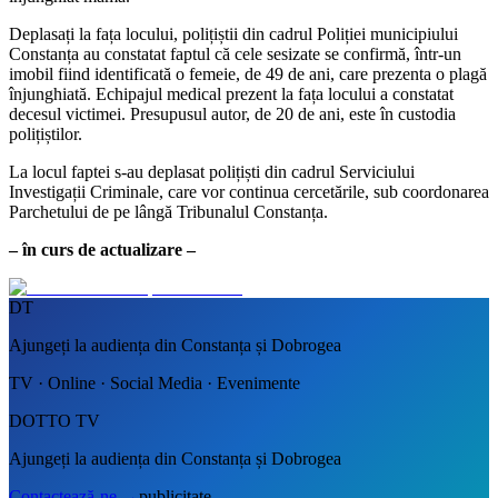
Deplasați la fața locului, polițiștii din cadrul Poliției municipiului
Constanța au constatat faptul că cele sesizate se confirmă, într-un
imobil fiind identificată o femeie, de 49 de ani, care prezenta o plagă
înjunghiată. Echipajul medical prezent la fața locului a constatat
decesul victimei. Presupusul autor, de 20 de ani, este în custodia
polițiștilor.
La locul faptei s-au deplasat polițiști din cadrul Serviciului
Investigații Criminale, care vor continua cercetările, sub coordonarea
Parchetului de pe lângă Tribunalul Constanța.
– în curs de actualizare –
DT
Ajungeți la audiența din Constanța și Dobrogea
TV · Online · Social Media · Evenimente
DOTTO TV
Ajungeți la audiența din Constanța și Dobrogea
Contactează-ne
→
publicitate