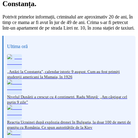
Constanța.
Potrivit primelor informații, criminalul are aproximativ 20 de ani, în
timp ce mama ar fi avut în jur de 49 de ani. Crima s-ar fi petrecut
într-un apartament de pe strada Lirei nr. 10, în zona stației de taxiuri.
Ultima oră
„Astăzi la Constanța”, calendar istoric 9 august. Cum au fost primiți
studenții americani la Mamaia, în 1926
Nivelul Dunării a crescut cu 4 centimetri. Radu Miruță: „Am câștigat cel
puțin 9 zile”
Reacția Ucrainei după explozia dronei în Bulgaria, la doar 100 de metri de
granița cu România. Ce spun autoritățile de la Kiev