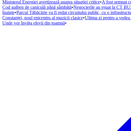
Ministerul Energiei avertizează asupra situației critice
•
A fost semnat co
Cod galben de caniculă până sâmbătă
•
Negocierile au eșuat la CT BUS
înainte
•
Parcul Tăbăcărie va fi redat circuitului public, cu o infrastruc
Constanței, noul epicentru al muzicii clasice
•
Ultima zi pentru a vede
Unde vor învăța elevii din toamnă
•