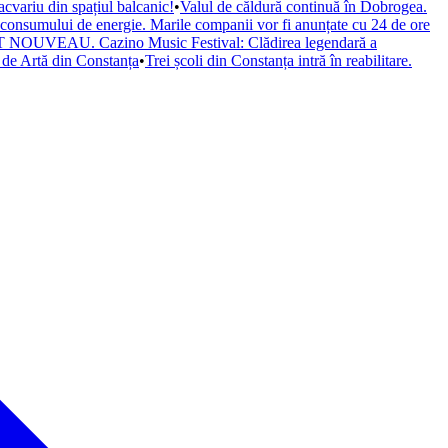
cvariu din spațiul balcanic!
•
Valul de căldură continuă în Dobrogea.
a consumului de energie. Marile companii vor fi anunțate cu 24 de ore
il ART NOUVEAU. Cazino Music Festival: Clădirea legendară a
de Artă din Constanța
•
Trei școli din Constanța intră în reabilitare.