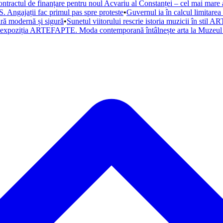
ntractul de finanțare pentru noul Acvariu al Constanței – cel mai mare a
. Angajații fac primul pas spre proteste
•
Guvernul ia în calcul limitare
tură modernă și sigură
•
Sunetul viitorului rescrie istoria muzicii în st
a expoziția ARTEFAPTE. Moda contemporană întâlnește arta la Muzeul 