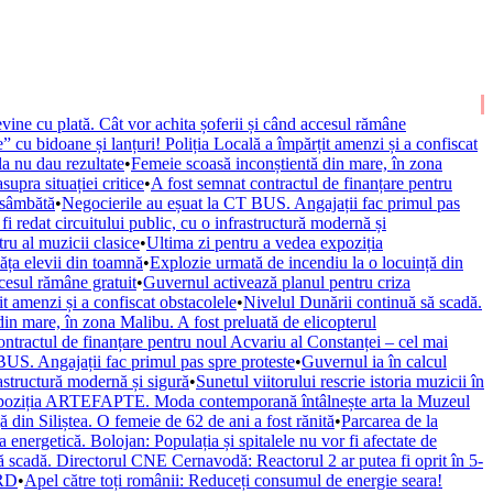
vine cu plată. Cât vor achita șoferii și când accesul rămâne
” cu bidoane și lanțuri! Poliția Locală a împărțit amenzi și a confiscat
la nu dau rezultate
•
Femeie scoasă inconștientă din mare, în zona
upra situației critice
•
A fost semnat contractul de finanțare pentru
 sâmbătă
•
Negocierile au eșuat la CT BUS. Angajații fac primul pas
fi redat circuitului public, cu o infrastructură modernă și
ru al muzicii clasice
•
Ultima zi pentru a vedea expoziția
văța elevii din toamnă
•
Explozie urmată de incendiu la o locuință din
ccesul rămâne gratuit
•
Guvernul activează planul pentru criza
it amenzi și a confiscat obstacolele
•
Nivelul Dunării continuă să scadă.
in mare, în zona Malibu. A fost preluată de elicopterul
ontractul de finanțare pentru noul Acvariu al Constanței – cel mai
BUS. Angajații fac primul pas spre proteste
•
Guvernul ia în calcul
rastructură modernă și sigură
•
Sunetul viitorului rescrie istoria muzicii în
xpoziția ARTEFAPTE. Moda contemporană întâlnește arta la Muzeul
 din Siliștea. O femeie de 62 de ani a fost rănită
•
Parcarea de la
 energetică. Bolojan: Populația și spitalele nu vor fi afectate de
ă scadă. Directorul CNE Cernavodă: Reactorul 2 ar putea fi oprit în 5-
URD
•
Apel către toți românii: Reduceți consumul de energie seara!