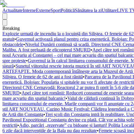
Actualitate
Interne
Externe
Sport
Politică
Sănătatea la zi
Utilitare
LIVE T
Breaking
Explozie urmată de incendiu la o locuință din Siliștea. O femeie de 62 
gratuit
•
Guvernul activează planul pentru criza energetică. Bolojan: Popul
obstacolele
•
Nivelul Dunării continuă să scadă. Directorul CNE Cernavod
Malibu. A fost preluată de elicopterul SMURD
•
Apel către toți români
noul Acvariu al Constanței – cel mai mare acvariu din spațiul balcanic
spre proteste
•
Guvernul ia în calcul limitarea consumului de energie. M
sigură
•
Sunetul viitorului rescrie istoria muzicii în stil ART NOUVEAU
ARTEFAPTE. Moda contemporană întâlnește arta la Muzeul de Artă 
Siliștea. O femeie de 62 de ani a fost rănită
•
Parcarea de la Pavilionul 
energetică. Bolojan: Populația și spitalele nu vor fi afectate de restricți
Directorul CNE Cernavodă: Reactorul 2 ar putea fi oprit în 5-6 zile dac
SMURD
•
Apel către toți românii: Reduceți consumul de energie seara! 
mare acvariu din spațiul balcanic!
•
Valul de căldură continuă în Dobr
limitarea consumului de energie. Marile companii vor fi anunțate cu 24
stil ART NOUVEAU. Cazino Music Festival: Clădirea legendară a Cons
de Artă din Constanța
•
Trei școli din Constanța intră în reabilitare. U
Pavilionul Expozițional Constanța devine cu plată. Cât vor achita șofe
restricții
•
Adio, parcări „rezervate” cu bidoane și lanțuri! Poliția Locală
6 zile dacă intervențiile de la Bala nu dau rezultate
•
Femeie scoasă inco