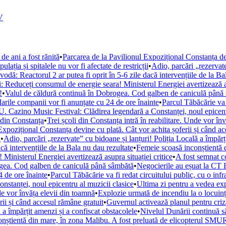
V
de ani a fost rănită
•
Parcarea de la Pavilionul Expozițional Constanța de
ația și spitalele nu vor fi afectate de restricții
•
Adio, parcări „rezervate
ă: Reactorul 2 ar putea fi oprit în 5-6 zile dacă intervențiile de la Ba
i: Reduceți consumul de energie seara! Ministerul Energiei avertizează as
!
•
Valul de căldură continuă în Dobrogea. Cod galben de caniculă până
arile companii vor fi anunțate cu 24 de ore înainte
•
Parcul Tăbăcărie va 
. Cazino Music Festival: Clădirea legendară a Constanței, noul epicent
din Constanța
•
Trei școli din Constanța intră în reabilitare. Unde vor în
Expozițional Constanța devine cu plată. Cât vor achita șoferii și când a
i
•
Adio, parcări „rezervate” cu bidoane și lanțuri! Poliția Locală a împărț
ă intervențiile de la Bala nu dau rezultate
•
Femeie scoasă inconștientă d
Ministerul Energiei avertizează asupra situației critice
•
A fost semnat c
ogea. Cod galben de caniculă până sâmbătă
•
Negocierile au eșuat la CT 
 de ore înainte
•
Parcul Tăbăcărie va fi redat circuitului public, cu o inf
tanței, noul epicentru al muzicii clasice
•
Ultima zi pentru a vedea e
nde vor învăța elevii din toamnă
•
Explozie urmată de incendiu la o locuință
rii și când accesul rămâne gratuit
•
Guvernul activează planul pentru criza
 a împărțit amenzi și a confiscat obstacolele
•
Nivelul Dunării continuă s
nștientă din mare, în zona Malibu. A fost preluată de elicopterul SM