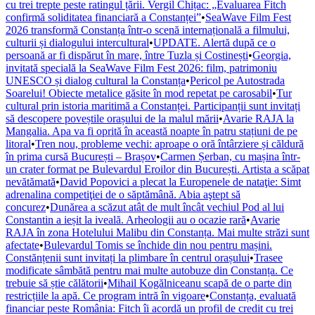
cu trei trepte peste ratingul țării. Vergil Chițac: „Evaluarea Fitch
confirmă soliditatea financiară a Constanței”
•
SeaWave Film Fest
2026 transformă Constanța într-o scenă internațională a filmului,
culturii și dialogului intercultural
•
UPDATE. Alertă după ce o
persoană ar fi dispărut în mare, între Tuzla și Costinești
•
Georgia,
invitată specială la SeaWave Film Fest 2026: film, patrimoniu
UNESCO și dialog cultural la Constanța
•
Pericol pe Autostrada
Soarelui! Obiecte metalice găsite în mod repetat pe carosabil
•
Tur
cultural prin istoria maritimă a Constanței. Participanții sunt invitați
să descopere poveștile orașului de la malul mării
•
Avarie RAJA la
Mangalia. Apa va fi oprită în această noapte în patru stațiuni de pe
litoral
•
Tren nou, probleme vechi: aproape o oră întârziere și căldură
în prima cursă București – Brașov
•
Carmen Șerban, cu mașina într-
un crater format pe Bulevardul Eroilor din București. Artista a scăpat
nevătămată
•
David Popovici a plecat la Europenele de nataţie: Simt
adrenalina competiţiei de o săptămână. Abia aştept să
concurez
•
Dunărea a scăzut atât de mult încât vechiul Pod al lui
Constantin a ieșit la iveală. Arheologii au o ocazie rară
•
Avarie
RAJA în zona Hotelului Malibu din Constanța. Mai multe străzi sunt
afectate
•
Bulevardul Tomis se închide din nou pentru mașini.
Constănțenii sunt invitați la plimbare în centrul orașului
•
Trasee
modificate sâmbătă pentru mai multe autobuze din Constanța. Ce
trebuie să știe călătorii
•
Mihail Kogălniceanu scapă de o parte din
restricțiile la apă. Ce program intră în vigoare
•
Constanța, evaluată
financiar peste România: Fitch îi acordă un profil de credit cu trei