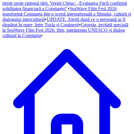
trepte peste ratingul țării. Vergil Chițac: „Evaluarea Fitch confirmă
soliditatea financiară a Constanței”
•
SeaWave Film Fest 2026
transformă Constanța într-o scenă internațională a filmului, culturii și
dialogului intercultural
•
UPDATE. Alertă după ce o persoană ar fi
dispărut în mare, între Tuzla și Costinești
•
Georgia, invitată specială
la SeaWave Film Fest 2026: film, patrimoniu UNESCO și dialog
cultural la Constanța
•