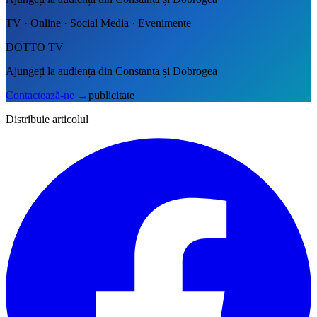
TV · Online · Social Media · Evenimente
DOTTO TV
Ajungeți la audiența din Constanța și Dobrogea
Contactează-ne
→
publicitate
Distribuie articolul