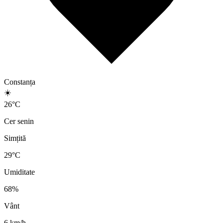
Constanța
☀️
26
°
C
Cer senin
Simțită
29
°C
Umiditate
68
%
Vânt
6
km/h