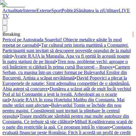
Actualitate
Interne
Externe
Sport
Politică
Sănătatea la zi
Utilitare
LIVE
TV
Breaking
Pericol pe Autostrada Soarelui! Obiecte metalice găsite în mod
repetat pe carosabil
•
Tur cultural prin istoria maritimă a Constanței.
Participanții sunt invitați să descopere poveștile orașului de la malul
mării
•
Avarie RAJA la Mangalia. Apa va fi oprită în această noapte
în patru stațiuni de pe litoral
•
Tren nou, probleme vechi: aproape o
oră întârziere și căldură în prima cursă București – Brașov
•
Carmen
Șerban, cu mașina într-un crater format pe Bulevardul Eroilor din
București. Artista a scăpat nevătămată
•
David Popovici a plecat la
Europenele de nataţie: Simt adrenalina competiţiei de o săptămână.
Abia aştept să concurez
•
Dunărea a scăzut atât de mult încât vechiul
Pod al lui Constantin a ieșit la iveală. Arheologii au o ocazie
rară
•
Avarie RAJA în zona Hotelului Malibu din Constanța. Mai
multe străzi sunt afectate
•
Bulevardul Tomis se închide din nou
pentru mașini. Constănțenii sunt invitați la plimbare în centrul
orașului
•
Trasee modificate sâmbătă pentru mai multe autobuze din
Constanța. Ce trebuie să știe călătorii
•
Mihail Kogălniceanu scapă de
o parte din restricțiile la apă. Ce program intră în vigoare
•
Constanța,
evaluată financiar peste România: Fitch îi acordă un profil de credit