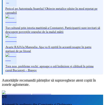
Pericol pe Autostrada Soarelui! Obiecte metalice găsite în mod repetat pe
carosabil
Tur cultural prin istoria maritimă a Constanței. Participanții sunt invitați să
descopere poveștile orașului de la malul mării
Avarie RAJA la Mangalia. Apa va fi oprită în această noapte în patru
stațiuni de pe litoral
Tren nou, probleme vechi: aproape o oră întârziere și căldură în prima
cursă București – Brașov
Autoritățile recomandă părinților să supravegheze atent copiii în
zonele aglomerate.
DT
Ajungeți la audiența din Constanța și Dobrogea