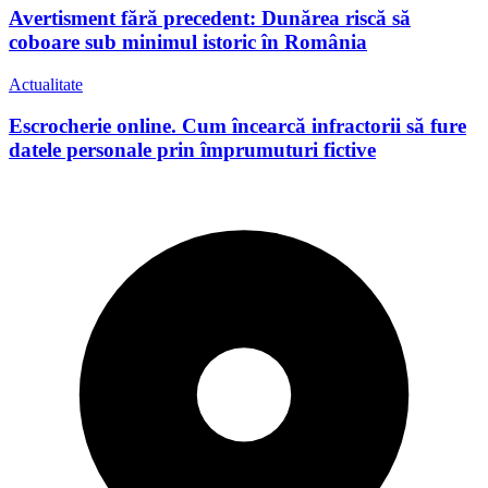
Avertisment fără precedent: Dunărea riscă să
coboare sub minimul istoric în România
Actualitate
Escrocherie online. Cum încearcă infractorii să fure
datele personale prin împrumuturi fictive