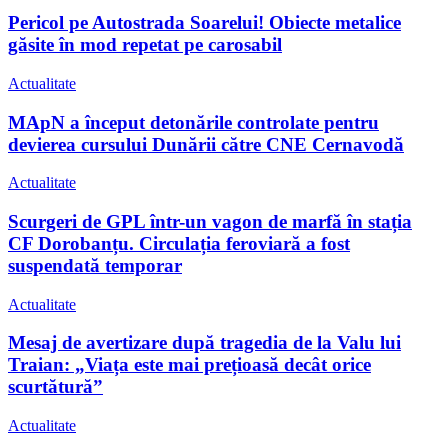
Pericol pe Autostrada Soarelui! Obiecte metalice
găsite în mod repetat pe carosabil
Actualitate
MApN a început detonările controlate pentru
devierea cursului Dunării către CNE Cernavodă
Actualitate
Scurgeri de GPL într-un vagon de marfă în stația
CF Dorobanțu. Circulația feroviară a fost
suspendată temporar
Actualitate
Mesaj de avertizare după tragedia de la Valu lui
Traian: „Viața este mai prețioasă decât orice
scurtătură”
Actualitate