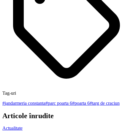
Tag-uri
#
jandarmeria constanta
#
parc poarta 6
#
poarta 6
#
targ de craciun
Articole înrudite
Actualitate