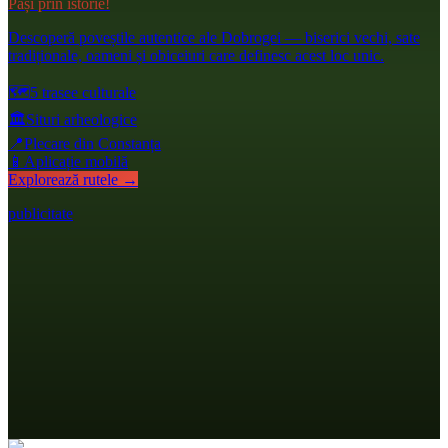
Pași prin istorie!
Descoperă poveștile autentice ale Dobrogei — biserici vechi, sate
tradiționale, oameni și obiceiuri care definesc acest loc unic.
🗺️
5 trasee culturale
🏛️
Situri arheologice
📍
Plecare din Constanța
📱
Aplicație mobilă
Explorează rutele →
publicitate