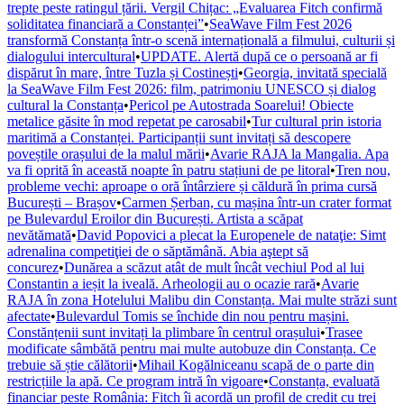
trepte peste ratingul țării. Vergil Chițac: „Evaluarea Fitch confirmă
soliditatea financiară a Constanței”
•
SeaWave Film Fest 2026
transformă Constanța într-o scenă internațională a filmului, culturii și
dialogului intercultural
•
UPDATE. Alertă după ce o persoană ar fi
dispărut în mare, între Tuzla și Costinești
•
Georgia, invitată specială
la SeaWave Film Fest 2026: film, patrimoniu UNESCO și dialog
cultural la Constanța
•
Pericol pe Autostrada Soarelui! Obiecte
metalice găsite în mod repetat pe carosabil
•
Tur cultural prin istoria
maritimă a Constanței. Participanții sunt invitați să descopere
poveștile orașului de la malul mării
•
Avarie RAJA la Mangalia. Apa
va fi oprită în această noapte în patru stațiuni de pe litoral
•
Tren nou,
probleme vechi: aproape o oră întârziere și căldură în prima cursă
București – Brașov
•
Carmen Șerban, cu mașina într-un crater format
pe Bulevardul Eroilor din București. Artista a scăpat
nevătămată
•
David Popovici a plecat la Europenele de nataţie: Simt
adrenalina competiţiei de o săptămână. Abia aştept să
concurez
•
Dunărea a scăzut atât de mult încât vechiul Pod al lui
Constantin a ieșit la iveală. Arheologii au o ocazie rară
•
Avarie
RAJA în zona Hotelului Malibu din Constanța. Mai multe străzi sunt
afectate
•
Bulevardul Tomis se închide din nou pentru mașini.
Constănțenii sunt invitați la plimbare în centrul orașului
•
Trasee
modificate sâmbătă pentru mai multe autobuze din Constanța. Ce
trebuie să știe călătorii
•
Mihail Kogălniceanu scapă de o parte din
restricțiile la apă. Ce program intră în vigoare
•
Constanța, evaluată
financiar peste România: Fitch îi acordă un profil de credit cu trei