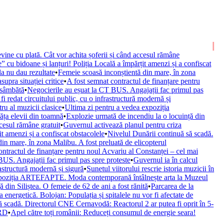
vine cu plată. Cât vor achita șoferii și când accesul rămâne
” cu bidoane și lanțuri! Poliția Locală a împărțit amenzi și a confiscat
la nu dau rezultate
•
Femeie scoasă inconștientă din mare, în zona
upra situației critice
•
A fost semnat contractul de finanțare pentru
 sâmbătă
•
Negocierile au eșuat la CT BUS. Angajații fac primul pas
fi redat circuitului public, cu o infrastructură modernă și
ru al muzicii clasice
•
Ultima zi pentru a vedea expoziția
văța elevii din toamnă
•
Explozie urmată de incendiu la o locuință din
ccesul rămâne gratuit
•
Guvernul activează planul pentru criza
it amenzi și a confiscat obstacolele
•
Nivelul Dunării continuă să scadă.
in mare, în zona Malibu. A fost preluată de elicopterul
ontractul de finanțare pentru noul Acvariu al Constanței – cel mai
BUS. Angajații fac primul pas spre proteste
•
Guvernul ia în calcul
rastructură modernă și sigură
•
Sunetul viitorului rescrie istoria muzicii în
xpoziția ARTEFAPTE. Moda contemporană întâlnește arta la Muzeul
 din Siliștea. O femeie de 62 de ani a fost rănită
•
Parcarea de la
 energetică. Bolojan: Populația și spitalele nu vor fi afectate de
ă scadă. Directorul CNE Cernavodă: Reactorul 2 ar putea fi oprit în 5-
URD
•
Apel către toți românii: Reduceți consumul de energie seara!