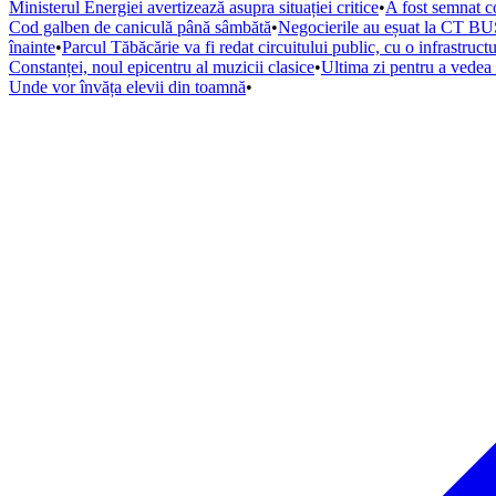
Ministerul Energiei avertizează asupra situației critice
•
A fost semnat co
Cod galben de caniculă până sâmbătă
•
Negocierile au eșuat la CT BUS
înainte
•
Parcul Tăbăcărie va fi redat circuitului public, cu o infrastruc
Constanței, noul epicentru al muzicii clasice
•
Ultima zi pentru a vede
Unde vor învăța elevii din toamnă
•