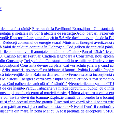
V
de ani a fost rănită
•
Parcarea de la Pavilionul Expozițional Constanța de
ația și spitalele nu vor fi afectate de restricții
•
Adio, parcări „rezervate
ă: Reactorul 2 ar putea fi oprit în 5-6 zile dacă intervențiile de la Ba
i: Reduceți consumul de energie seara! Ministerul Energiei avertizează as
!
•
Valul de căldură continuă în Dobrogea. Cod galben de caniculă până
arile companii vor fi anunțate cu 24 de ore înainte
•
Parcul Tăbăcărie va 
. Cazino Music Festival: Clădirea legendară a Constanței, noul epicent
din Constanța
•
Trei școli din Constanța intră în reabilitare. Unde vor în
Expozițional Constanța devine cu plată. Cât vor achita șoferii și când a
i
•
Adio, parcări „rezervate” cu bidoane și lanțuri! Poliția Locală a împărț
ă intervențiile de la Bala nu dau rezultate
•
Femeie scoasă inconștientă d
Ministerul Energiei avertizează asupra situației critice
•
A fost semnat c
ogea. Cod galben de caniculă până sâmbătă
•
Negocierile au eșuat la CT 
 de ore înainte
•
Parcul Tăbăcărie va fi redat circuitului public, cu o inf
tanței, noul epicentru al muzicii clasice
•
Ultima zi pentru a vedea e
nde vor învăța elevii din toamnă
•
Explozie urmată de incendiu la o locuință
rii și când accesul rămâne gratuit
•
Guvernul activează planul pentru criza
 a împărțit amenzi și a confiscat obstacolele
•
Nivelul Dunării continuă s
nștientă din mare, în zona Malibu. A fost preluată de elicopterul SM