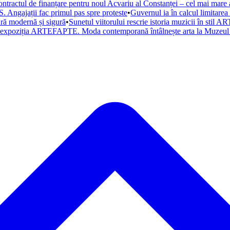
ntractul de finanțare pentru noul Acvariu al Constanței – cel mai mare a
. Angajații fac primul pas spre proteste
•
Guvernul ia în calcul limitare
tură modernă și sigură
•
Sunetul viitorului rescrie istoria muzicii în st
a expoziția ARTEFAPTE. Moda contemporană întâlnește arta la Muzeul 