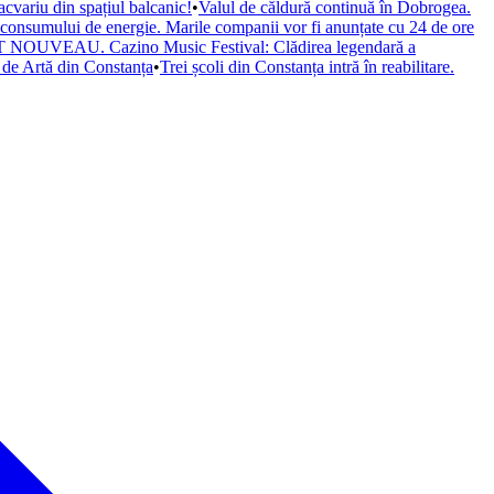
cvariu din spațiul balcanic!
•
Valul de căldură continuă în Dobrogea.
a consumului de energie. Marile companii vor fi anunțate cu 24 de ore
il ART NOUVEAU. Cazino Music Festival: Clădirea legendară a
de Artă din Constanța
•
Trei școli din Constanța intră în reabilitare.