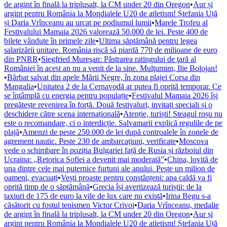
de argint în finală la triplusalt, la CM under 20 din Oregon
•
Aur și
argint pentru România la Mondialele U20 de atletism! Ștefania Uță
și Daria Vrînceanu au urcat pe podiumul lumii
•
Marele Trofeu al
Festivalului Mamaia 2026 valorează 50.000 de lei. Peste 400 de
bilete vândute în primele zile
•
Ultima săptămână pentru legea
salarizării unitare. România riscă să piardă 770 de milioane de euro
din PNRR
•
Siegfried Mureşan: Păstrarea ratingului de ţară al
României în acest an nu a venit de la sine. Mulţumim, Ilie Bolojan!
•
Bărbat salvat din apele Mării Negre, în zona plajei Corsa din
Mangalia
•
Unitatea 2 de la Cernavodă ar putea fi oprită temporar. Ce
se întâmplă cu energia pentru populație
•
Festivalul Mamaia 2026 își
pregătește revenirea în forță. Două festivaluri, invitați speciali și o
deschidere către scena internațională
•
Atenție, turiști! Steagul roșu nu
este o recomandare, ci o interdicție. Salvamarii explică regulile de pe
plajă
•
Amenzi de peste 250.000 de lei după controalele în zonele de
agrement nautic. Peste 230 de ambarcațiuni, verificate
•
Moscova
vede o schimbare în poziția Bulgariei față de Rusia și războiul din
Ucraina: „Retorica Sofiei a devenit mai moderată”
•
China, lovită de
una dintre cele mai puternice furtuni ale anului. Peste un milion de
oameni, evacuați
•
Vești proaste pentru constănțeni: apa caldă va fi
oprită timp de o săptămână
•
Grecia își avertizează turiștii: de la
taxiuri de 175 de euro la vile de lux care nu există
•
Irina Begu s-a
căsătorit cu fostul tenismen Victor Crivoi
•
Daria Vrînceanu, medalie
de argint în finală la triplusalt, la CM under 20 din Oregon
•
Aur și
argint pentru România la Mondialele U20 de atletism! Ștefania Uță