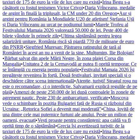
taxiuri de 175 de euro la vile de lux care nu există
•
Irina Begu s-a
căsătorit cu fostul tenismen Victor Crivoi
•
Daria Vrînceanu, medalie
de argint în finală la triplusalt, la CM under 20 din Oregon
•
Aur și
argint pentru România la Mondialele U20 de atletism! Ștefania Uță
și Daria Vrînceanu au urcat pe podiumul lumii
•
Marele Trofeu al
Festivalului Mamaia 2026 valorează 50.000 de lei. Peste 400 de
bilete vândute în primele zile
•
Ultima săptămână pentru legea
salarizării unitare. România riscă să piardă 770 de milioane de euro
din PNRR
•
Siegfried Mureşan: Păstrarea ratingului de ţară al
României în acest an nu a venit de la sine. Mulţumim, Ilie Bolojan!
•
Bărbat salvat din apele Mării Negre, în zona plajei Corsa din
Mangalia
•
Unitatea 2 de la Cernavodă ar putea fi oprită temporar. Ce
se întâmplă cu energia pentru populație
•
Festivalul Mamaia 2026 își
pregătește revenirea în forță. Două festivaluri, invitați speciali și o
deschidere către scena internațională
•
Atenție, turiști! Steagul roșu nu
este o recomandare, ci o interdicție. Salvamarii explică regulile de pe
plajă
•
Amenzi de peste 250.000 de lei după controalele în zonele de
agrement nautic. Peste 230 de ambarcațiuni, verificate
•
Moscova
vede o schimbare în poziția Bulgariei față de Rusia și războiul din
Ucraina: „Retorica Sofiei a devenit mai moderată”
•
China, lovită de
una dintre cele mai puternice furtuni ale anului. Peste un milion de
oameni, evacuați
•
Vești proaste pentru constănțeni: apa caldă va fi
oprită timp de o săptămână
•
Grecia își avertizează turiștii: de la
taxiuri de 175 de euro la vile de lux care nu există
•
Irina Begu s-a
căsătorit cu fostul tenismen Victor Crivoi
•
Daria Vrînceanu, medalie