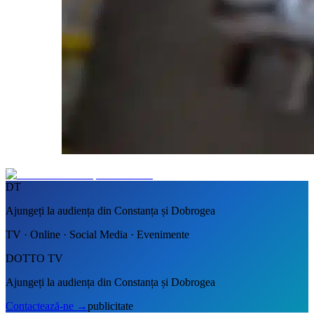
DT
Ajungeți la audiența din Constanța și Dobrogea
TV · Online · Social Media · Evenimente
DOTTO TV
Ajungeți la audiența din Constanța și Dobrogea
Contactează-ne
→
publicitate