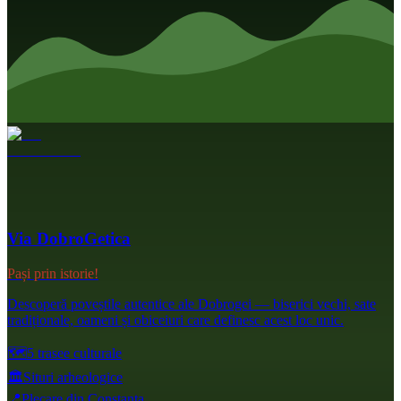
Via DobroGetica
Pași prin istorie!
Descoperă poveștile autentice ale Dobrogei — biserici vechi, sate
tradiționale, oameni și obiceiuri care definesc acest loc unic.
🗺️
5 trasee culturale
🏛️
Situri arheologice
📍
Plecare din Constanța