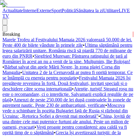
Actualitate
Interne
Externe
Sport
Politică
Sănătatea la zi
Utilitare
LIVE
TV
Breaking
Marele Trofeu al Festivalului Mamaia 2026 valorează 50.000 de lei.
Peste 400 de bilete vândute în primele zile
•
Ultima săptămână pentru
legea salarizării unitare. România riscă să piardă 770 de milioane de
euro din PNRR
•
Siegfried Mureşan: Păstrarea ratingului de ţară al
României în acest an nu a venit de la sine. Mulţumim, Ilie Bolojan!
•
Bărbat salvat din apele Mării Negre, în zona plajei Corsa din
Mangalia
•
Unitatea 2 de la Cernavodă ar putea fi oprită temporar. Ce
se întâmplă cu energia pentru populație
•
Festivalul Mamaia 2026 își
pregătește revenirea în forță. Două festivaluri, invitați speciali și o
deschidere către scena internațională
•
Atenție, turiști! Steagul roșu nu
este o recomandare, ci o interdicție. Salvamarii explică regulile de pe
plajă
•
Amenzi de peste 250.000 de lei după controalele în zonele de
agrement nautic. Peste 230 de ambarcațiuni, verificate
•
Moscova
vede o schimbare în poziția Bulgariei față de Rusia și războiul din
Ucraina: „Retorica Sofiei a devenit mai moderată”
•
China, lovită de
una dintre cele mai puternice furtuni ale anului. Peste un milion de
oameni, evacuați
•
Vești proaste pentru constănțeni: apa caldă va fi
oprită timp de o săptămână
•
Grecia își avertizează turiștii: de la