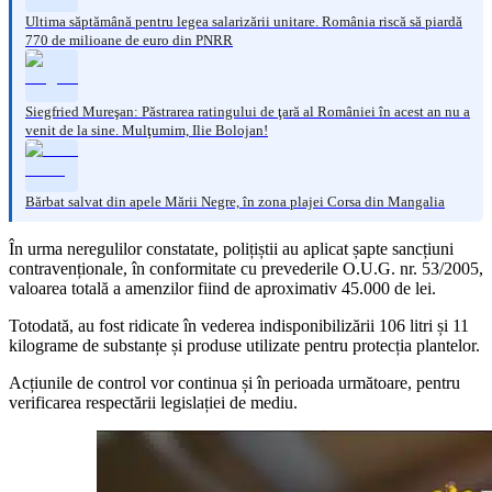
Ultima săptămână pentru legea salarizării unitare. România riscă să piardă
770 de milioane de euro din PNRR
Siegfried Mureşan: Păstrarea ratingului de ţară al României în acest an nu a
venit de la sine. Mulţumim, Ilie Bolojan!
Bărbat salvat din apele Mării Negre, în zona plajei Corsa din Mangalia
În urma neregulilor constatate, polițiștii au aplicat șapte sancțiuni
contravenționale, în conformitate cu prevederile O.U.G. nr. 53/2005,
valoarea totală a amenzilor fiind de aproximativ 45.000 de lei.
Totodată, au fost ridicate în vederea indisponibilizării 106 litri și 11
kilograme de substanțe și produse utilizate pentru protecția plantelor.
Acțiunile de control vor continua și în perioada următoare, pentru
verificarea respectării legislației de mediu.