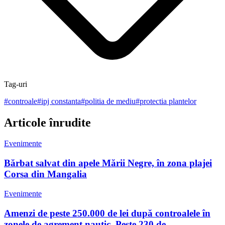
Tag-uri
#
controale
#
ipj constanta
#
politia de mediu
#
protectia plantelor
Articole înrudite
Evenimente
Bărbat salvat din apele Mării Negre, în zona plajei
Corsa din Mangalia
Evenimente
Amenzi de peste 250.000 de lei după controalele în
zonele de agrement nautic. Peste 230 de