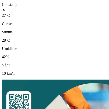
Constanța
☀️
27
°
C
Cer senin
Simțită
28
°C
Umiditate
42
%
Vânt
10
km/h