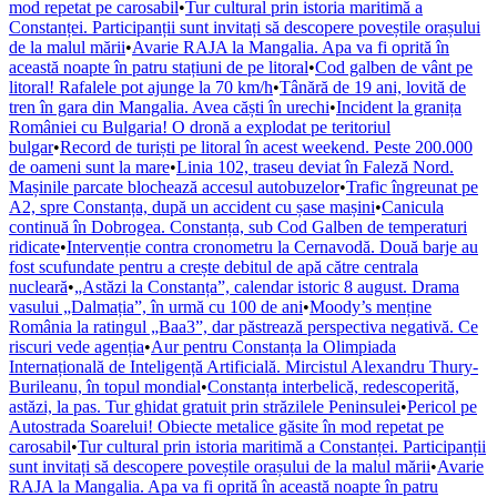
mod repetat pe carosabil
•
Tur cultural prin istoria maritimă a
Constanței. Participanții sunt invitați să descopere poveștile orașului
de la malul mării
•
Avarie RAJA la Mangalia. Apa va fi oprită în
această noapte în patru stațiuni de pe litoral
•
Cod galben de vânt pe
litoral! Rafalele pot ajunge la 70 km/h
•
Tânără de 19 ani, lovită de
tren în gara din Mangalia. Avea căști în urechi
•
Incident la granița
României cu Bulgaria! O dronă a explodat pe teritoriul
bulgar
•
Record de turiști pe litoral în acest weekend. Peste 200.000
de oameni sunt la mare
•
Linia 102, traseu deviat în Faleză Nord.
Mașinile parcate blochează accesul autobuzelor
•
Trafic îngreunat pe
A2, spre Constanța, după un accident cu șase mașini
•
Canicula
continuă în Dobrogea. Constanța, sub Cod Galben de temperaturi
ridicate
•
Intervenție contra cronometru la Cernavodă. Două barje au
fost scufundate pentru a crește debitul de apă către centrala
nucleară
•
„Astăzi la Constanța”, calendar istoric 8 august. Drama
vasului „Dalmația”, în urmă cu 100 de ani
•
Moody’s menține
România la ratingul „Baa3”, dar păstrează perspectiva negativă. Ce
riscuri vede agenția
•
Aur pentru Constanța la Olimpiada
Internațională de Inteligență Artificială. Mircistul Alexandru Thury-
Burileanu, în topul mondial
•
Constanța interbelică, redescoperită,
astăzi, la pas. Tur ghidat gratuit prin străzilele Peninsulei
•
Pericol pe
Autostrada Soarelui! Obiecte metalice găsite în mod repetat pe
carosabil
•
Tur cultural prin istoria maritimă a Constanței. Participanții
sunt invitați să descopere poveștile orașului de la malul mării
•
Avarie
RAJA la Mangalia. Apa va fi oprită în această noapte în patru