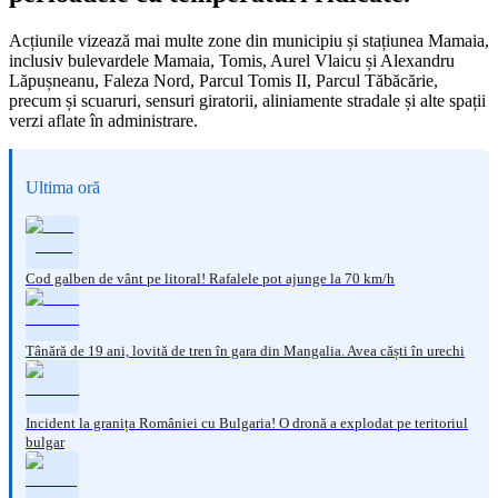
Acțiunile vizează mai multe zone din municipiu și stațiunea Mamaia,
inclusiv bulevardele Mamaia, Tomis, Aurel Vlaicu și Alexandru
Lăpușneanu, Faleza Nord, Parcul Tomis II, Parcul Tăbăcărie,
precum și scuaruri, sensuri giratorii, aliniamente stradale și alte spații
verzi aflate în administrare.
Ultima oră
Cod galben de vânt pe litoral! Rafalele pot ajunge la 70 km/h
Tânără de 19 ani, lovită de tren în gara din Mangalia. Avea căști în urechi
Incident la granița României cu Bulgaria! O dronă a explodat pe teritoriul
bulgar