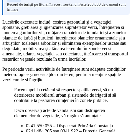
Record de turiști pe litoral în acest weekend. Peste 200.000 de oameni sunt
la mare
Lucrările executate includ: cosirea gazonului și a vegetației
spontane, greblarea și igienizarea suprafețelor verzi, întreținerea și
tunderea gardurilor vii, curățarea rabatelor de trandafiri și a zonelor
plantate de iarbă și buruieni, întreținerea plantelor ornamentale și a
arbuștilor, toaletarea arborilor și eliminarea exemplarelor uscate sau
degradate, mobilizarea și afânarea terenului în zonele verzi
amenajate, udarea vegetației sau colectarea, încărcarea și transportul
resturilor vegetale rezultate în urma lucrărilor.
Pe perioada verii, activitățile de întreținere sunt adaptate condițiilor
meteorologice și necesităților din teren, pentru a menține spațiile
verzi curate și îngrijite.
Facem apel la cetățeni să respecte spațiile verzi, să nu
deterioreze mobilierul urban și sistemele de irigații și să
contribuie la păstrarea curățeniei în zonele publice.
Dacă observați acte de vandalism sau distrugerea
elementelor de vegetație, vă rugăm să anunțați:
0241.550.055 – Dispecerat Primăria Constanța
0241.484.205 sau 0341.922 – Direcția Generală