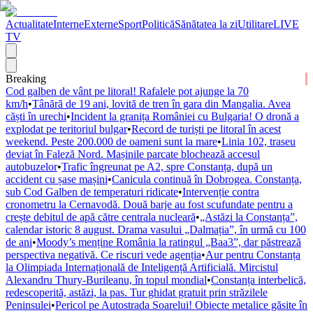
Actualitate
Interne
Externe
Sport
Politică
Sănătatea la zi
Utilitare
LIVE
TV
Breaking
Cod galben de vânt pe litoral! Rafalele pot ajunge la 70
km/h
•
Tânără de 19 ani, lovită de tren în gara din Mangalia. Avea
căști în urechi
•
Incident la granița României cu Bulgaria! O dronă a
explodat pe teritoriul bulgar
•
Record de turiști pe litoral în acest
weekend. Peste 200.000 de oameni sunt la mare
•
Linia 102, traseu
deviat în Faleză Nord. Mașinile parcate blochează accesul
autobuzelor
•
Trafic îngreunat pe A2, spre Constanța, după un
accident cu șase mașini
•
Canicula continuă în Dobrogea. Constanța,
sub Cod Galben de temperaturi ridicate
•
Intervenție contra
cronometru la Cernavodă. Două barje au fost scufundate pentru a
crește debitul de apă către centrala nucleară
•
„Astăzi la Constanța”,
calendar istoric 8 august. Drama vasului „Dalmația”, în urmă cu 100
de ani
•
Moody’s menține România la ratingul „Baa3”, dar păstrează
perspectiva negativă. Ce riscuri vede agenția
•
Aur pentru Constanța
la Olimpiada Internațională de Inteligență Artificială. Mircistul
Alexandru Thury-Burileanu, în topul mondial
•
Constanța interbelică,
redescoperită, astăzi, la pas. Tur ghidat gratuit prin străzilele
Peninsulei
•
Pericol pe Autostrada Soarelui! Obiecte metalice găsite în