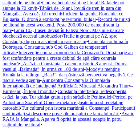
stațiuni de pe litoral
•
Cod galben de vânt pe litoral! Rafalele pot
ajunge la 70 km/h
•
Tânără de 19 ani, lovită de tren în gara din
Mangalia. Avea căști în urechi
•
Incident la granița României cu
Bulgaria! O dronă a explodat pe teritoriul bulgar
•
Record de turiști
pe litoral în acest weekend. Peste 200.000 de oameni sunt la
mare
•
Linia 102, traseu deviat în Faleză Nord. Mașinile parcate
blochează accesul autobuzelor
•
Trafic îngreunat pe A2, spre
Constanța, după un accident cu șase mașini
•
Canicula continuă în
Dobrogea. Constanța, sub Cod Galben de temperaturi
ridicate
•
Intervenție contra cronometru la Cernavodă. Două barje au
fost scufundate pentru a crește debitul de apă către centrala
nucleară
•
„Astăzi la Constanța”, calendar istoric 8 august. Drama
vasului „Dalmația”, în urmă cu 100 de ani
•
Moody’s menține
România la ratingul „Baa3”, dar păstrează perspectiva negativă. Ce
riscuri vede agenția
•
Aur pentru Constanța la Olimpiada
Internațională de Inteligență Artificială. Mircistul Alexandru Thury-
Burileanu, în topul mondial
•
Constanța interbelică, redescoperită,
astăzi, la pas. Tur ghidat gratuit prin străzilele Peninsulei
•
Pericol pe
Autostrada Soarelui! Obiecte metalice găsite în mod repetat pe
carosabil
•
Tur cultural prin istoria maritimă a Constanței. Participanții
sunt invitați să descopere poveștile orașului de la malul mării
•
Avarie
RAJA la Mangalia. Apa va fi oprită în această noapte în patru
stațiuni de pe litoral
•