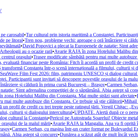
V
 pe carosabil
•
Tur cultural prin istoria maritimă a Constanței. Participanț
de pe litoral
•
Tren nou, probleme vechi: aproape o oră întârziere și căld
 nevătămată
•
David Popovici a plecat la Europenele de nataţie: Simt adre
. Arheologii au o ocazie rară
•
Avarie RAJA în zona Hotelului Malibu din C
 centrul orașului
•
Trasee modificate sâmbătă pentru mai multe autobuze di
, evaluată financiar peste România: Fitch îi acordă un profil de credit cu 
ansformă Constanța într-o scenă internațională a filmului, culturii și di
la SeaWave Film Fest 2026: film, patrimoniu UNESCO și dialog cultural
ței. Participanții sunt invitați să descopere poveștile orașului de la malu
ntârziere și căldură în prima cursă București – Brașov
•
Carmen Șerban, 
nataţie: Simt adrenalina competiţiei de o săptămână. Abia aştept să con
 zona Hotelului Malibu din Constanța. Mai multe străzi sunt afectate
•
u mai multe autobuze din Constanța. Ce trebuie să știe călătorii
•
Mihail 
un profil de credit cu trei trepte peste ratingul țării. Vergil Chițac: „E
i, culturii și dialogului intercultural
•
UPDATE. Alertă după ce o persoan
og cultural la Constanța
•
Pericol pe Autostrada Soarelui! Obiecte metal
e orașului de la malul mării
•
Avarie RAJA la Mangalia. Apa va fi oprită în 
Brașov
•
Carmen Șerban, cu mașina într-un crater format pe Bulevardul Ero
ămână. Abia aştept să concurez
•
Dunărea a scăzut atât de mult încât vechi