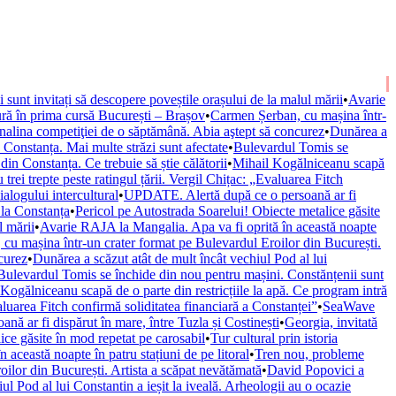
ii sunt invitați să descopere poveștile orașului de la malul mării
•
Avarie
ură în prima cursă București – Brașov
•
Carmen Șerban, cu mașina într-
nalina competiţiei de o săptămână. Abia aştept să concurez
•
Dunărea a
onstanța. Mai multe străzi sunt afectate
•
Bulevardul Tomis se
n Constanța. Ce trebuie să știe călătorii
•
Mihail Kogălniceanu scapă
trei trepte peste ratingul țării. Vergil Chițac: „Evaluarea Fitch
alogului intercultural
•
UPDATE. Alertă după ce o persoană ar fi
 la Constanța
•
Pericol pe Autostrada Soarelui! Obiecte metalice găsite
l mării
•
Avarie RAJA la Mangalia. Apa va fi oprită în această noapte
cu mașina într-un crater format pe Bulevardul Eroilor din București.
curez
•
Dunărea a scăzut atât de mult încât vechiul Pod al lui
Bulevardul Tomis se închide din nou pentru mașini. Constănțenii sunt
Kogălniceanu scapă de o parte din restricțiile la apă. Ce program intră
valuarea Fitch confirmă soliditatea financiară a Constanței”
•
SeaWave
ă ar fi dispărut în mare, între Tuzla și Costinești
•
Georgia, invitată
ice găsite în mod repetat pe carosabil
•
Tur cultural prin istoria
această noapte în patru stațiuni de pe litoral
•
Tren nou, probleme
ilor din București. Artista a scăpat nevătămată
•
David Popovici a
ul Pod al lui Constantin a ieșit la iveală. Arheologii au o ocazie