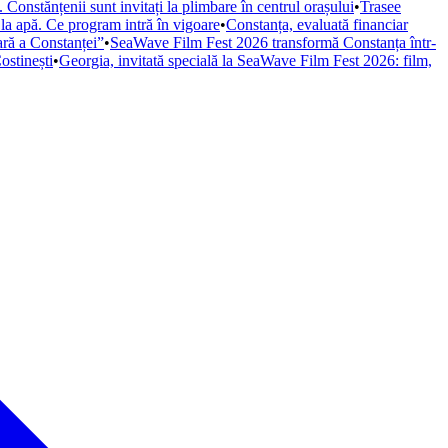
Constănțenii sunt invitați la plimbare în centrul orașului
•
Trasee
 la apă. Ce program intră în vigoare
•
Constanța, evaluată financiar
iară a Constanței”
•
SeaWave Film Fest 2026 transformă Constanța într-
ostinești
•
Georgia, invitată specială la SeaWave Film Fest 2026: film,