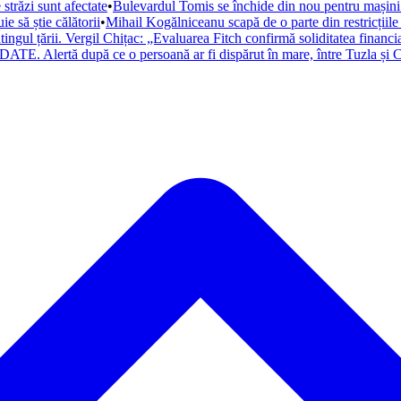
trăzi sunt afectate
•
Bulevardul Tomis se închide din nou pentru mașini. 
 să știe călătorii
•
Mihail Kogălniceanu scapă de o parte din restricțiile
atingul țării. Vergil Chițac: „Evaluarea Fitch confirmă soliditatea financ
ATE. Alertă după ce o persoană ar fi dispărut în mare, între Tuzla și C