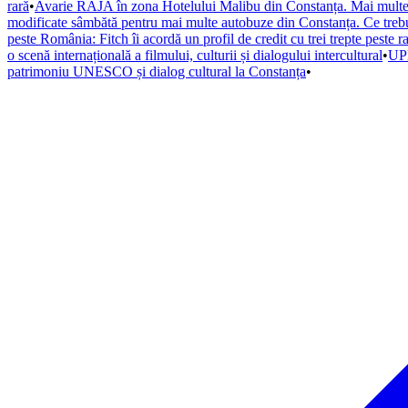
rară
•
Avarie RAJA în zona Hotelului Malibu din Constanța. Mai multe s
modificate sâmbătă pentru mai multe autobuze din Constanța. Ce trebuie
peste România: Fitch îi acordă un profil de credit cu trei trepte peste r
o scenă internațională a filmului, culturii și dialogului intercultural
•
UPD
patrimoniu UNESCO și dialog cultural la Constanța
•