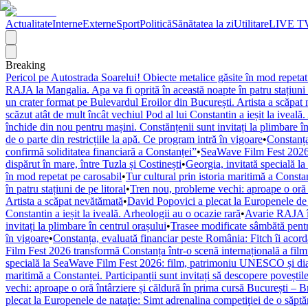
Actualitate
Interne
Externe
Sport
Politică
Sănătatea la zi
Utilitare
LIVE T
Breaking
Pericol pe Autostrada Soarelui! Obiecte metalice găsite în mod repetat
RAJA la Mangalia. Apa va fi oprită în această noapte în patru stațiuni 
un crater format pe Bulevardul Eroilor din București. Artista a scăpat
scăzut atât de mult încât vechiul Pod al lui Constantin a ieșit la iveală
închide din nou pentru mașini. Constănțenii sunt invitați la plimbare în
de o parte din restricțiile la apă. Ce program intră în vigoare
•
Constanța
confirmă soliditatea financiară a Constanței”
•
SeaWave Film Fest 2026 tr
dispărut în mare, între Tuzla și Costinești
•
Georgia, invitată specială 
în mod repetat pe carosabil
•
Tur cultural prin istoria maritimă a Constan
în patru stațiuni de pe litoral
•
Tren nou, probleme vechi: aproape o oră î
Artista a scăpat nevătămată
•
David Popovici a plecat la Europenele de 
Constantin a ieșit la iveală. Arheologii au o ocazie rară
•
Avarie RAJA în
invitați la plimbare în centrul orașului
•
Trasee modificate sâmbătă pentr
în vigoare
•
Constanța, evaluată financiar peste România: Fitch îi acordă 
Film Fest 2026 transformă Constanța într-o scenă internațională a filmulu
specială la SeaWave Film Fest 2026: film, patrimoniu UNESCO și dial
maritimă a Constanței. Participanții sunt invitați să descopere poveștil
vechi: aproape o oră întârziere și căldură în prima cursă București – 
plecat la Europenele de nataţie: Simt adrenalina competiţiei de o săpt