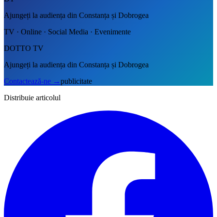
Ajungeți la audiența din Constanța și Dobrogea
TV · Online · Social Media · Evenimente
DOTTO TV
Ajungeți la audiența din Constanța și Dobrogea
Contactează-ne
→
publicitate
Distribuie articolul