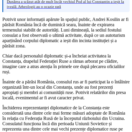
Dunărea a scăzut atât de mult încât vechiul Pod al lui Constantin a ieșit la
iveală. Arheologii au o ocazie rară
Potrivit unor informații apărute în spațiul public, Andrei Kosilin ar fi
părăsit România încă de duminică seara, înainte de expirarea
termenului stabilit de autorități. Luni dimineață, la sediul fostului
consulat a fost observată o ultimă activitate, după ce un autoturism
aparținând corpului diplomatic a ieșit din incinta instituției și a
părăsit zona.
Chiar dacă personalul diplomatic și-a încheiat activitatea la
Constanța, drapelul Federației Ruse a rămas arborat pe clădire,
imagine care a atras atenția în primele ore după plecarea oficialilor
ruși.
Înainte de a părăsi România, consulul rus ar fi participat la o întâlnire
organizată într-un local din Constanța, unde au fost prezenți
apropiați și membri ai comunității ruse. Potrivit relatărilor din presa
locală, evenimentul ar fi avut caracter privat.
Închiderea reprezentanței diplomatice de la Constanța este
considerată una dintre cele mai ferme măsuri adoptate de România
în relația cu Federația Rusă de la începutul războiului din Ucraina.
Consulatul funcționa încă din perioada Uniunii Sovietice și
reprezenta una dintre cele mai vechi prezențe diplomatice ruse pe