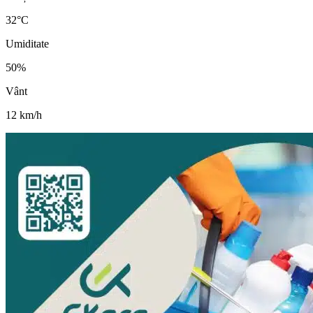
32
°C
Umiditate
50
%
Vânt
12
km/h