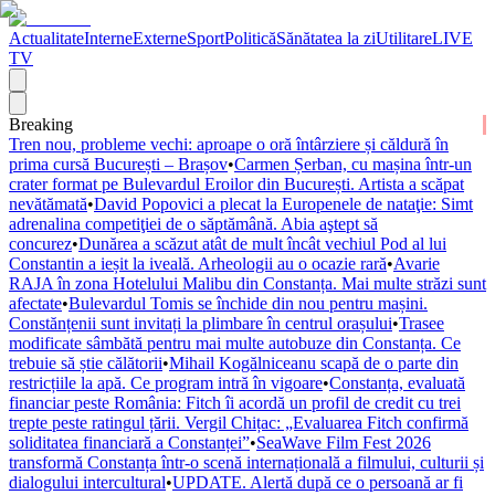
Actualitate
Interne
Externe
Sport
Politică
Sănătatea la zi
Utilitare
LIVE
TV
Breaking
Tren nou, probleme vechi: aproape o oră întârziere și căldură în
prima cursă București – Brașov
•
Carmen Șerban, cu mașina într-un
crater format pe Bulevardul Eroilor din București. Artista a scăpat
nevătămată
•
David Popovici a plecat la Europenele de nataţie: Simt
adrenalina competiţiei de o săptămână. Abia aştept să
concurez
•
Dunărea a scăzut atât de mult încât vechiul Pod al lui
Constantin a ieșit la iveală. Arheologii au o ocazie rară
•
Avarie
RAJA în zona Hotelului Malibu din Constanța. Mai multe străzi sunt
afectate
•
Bulevardul Tomis se închide din nou pentru mașini.
Constănțenii sunt invitați la plimbare în centrul orașului
•
Trasee
modificate sâmbătă pentru mai multe autobuze din Constanța. Ce
trebuie să știe călătorii
•
Mihail Kogălniceanu scapă de o parte din
restricțiile la apă. Ce program intră în vigoare
•
Constanța, evaluată
financiar peste România: Fitch îi acordă un profil de credit cu trei
trepte peste ratingul țării. Vergil Chițac: „Evaluarea Fitch confirmă
soliditatea financiară a Constanței”
•
SeaWave Film Fest 2026
transformă Constanța într-o scenă internațională a filmului, culturii și
dialogului intercultural
•
UPDATE. Alertă după ce o persoană ar fi