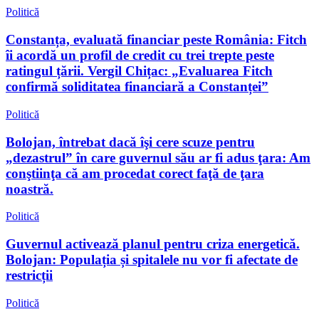
Politică
Constanța, evaluată financiar peste România: Fitch
îi acordă un profil de credit cu trei trepte peste
ratingul țării. Vergil Chițac: „Evaluarea Fitch
confirmă soliditatea financiară a Constanței”
Politică
Bolojan, întrebat dacă îşi cere scuze pentru
„dezastrul” în care guvernul său ar fi adus ţara: Am
conştiinţa că am procedat corect faţă de ţara
noastră.
Politică
Guvernul activează planul pentru criza energetică.
Bolojan: Populația și spitalele nu vor fi afectate de
restricții
Politică