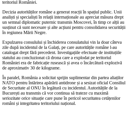
teritoriul României.
Decizia autorităților române a generat reacții în spațiul public. Unii
analiști și specialiști în relații internaționale au apreciat măsura drept
un semnal diplomatic puternic transmis Moscovei, în timp ce alții au
susținut că sunt necesare și alte acțiuni pentru consolidarea securității
în regiunea Mării Negre.
Expulzarea consulului și închiderea consulatului vin la doar câteva
zile după incidentul de la Galați, pe care autoritățile române l-au
catalogat drept fără precedent. Investigațiile efectuate de instituțiile
statului au concluzionat că drona care a explodat pe teritoriul
României era de fabricație rusească și avea o încărcătură explozivă
de aproximativ 30 de kilograme.
În paralel, România a solicitat sprijin suplimentar din partea aliaților
NATO pentru întărirea apărării antidrone și a sesizat oficial Consiliul
de Securitate al ONU în legătură cu incidentul. Autoritățile de la
București au transmis că vor continua să trateze cu maximă
seriozitate orice situație care pune în pericol securitatea cetățenilor
români și integritatea teritoriului național.