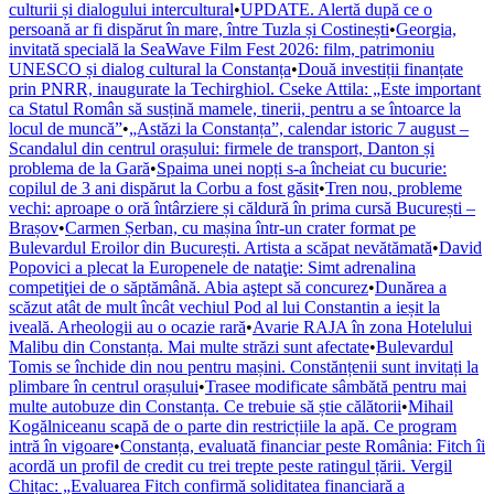
culturii și dialogului intercultural
•
UPDATE. Alertă după ce o
persoană ar fi dispărut în mare, între Tuzla și Costinești
•
Georgia,
invitată specială la SeaWave Film Fest 2026: film, patrimoniu
UNESCO și dialog cultural la Constanța
•
Două investiții finanțate
prin PNRR, inaugurate la Techirghiol. Cseke Attila: „Este important
ca Statul Român să susțină mamele, tinerii, pentru a se întoarce la
locul de muncă”
•
„Astăzi la Constanța”, calendar istoric 7 august –
Scandalul din centrul orașului: firmele de transport, Danton și
problema de la Gară
•
Spaima unei nopți s-a încheiat cu bucurie:
copilul de 3 ani dispărut la Corbu a fost găsit
•
Tren nou, probleme
vechi: aproape o oră întârziere și căldură în prima cursă București –
Brașov
•
Carmen Șerban, cu mașina într-un crater format pe
Bulevardul Eroilor din București. Artista a scăpat nevătămată
•
David
Popovici a plecat la Europenele de nataţie: Simt adrenalina
competiţiei de o săptămână. Abia aştept să concurez
•
Dunărea a
scăzut atât de mult încât vechiul Pod al lui Constantin a ieșit la
iveală. Arheologii au o ocazie rară
•
Avarie RAJA în zona Hotelului
Malibu din Constanța. Mai multe străzi sunt afectate
•
Bulevardul
Tomis se închide din nou pentru mașini. Constănțenii sunt invitați la
plimbare în centrul orașului
•
Trasee modificate sâmbătă pentru mai
multe autobuze din Constanța. Ce trebuie să știe călătorii
•
Mihail
Kogălniceanu scapă de o parte din restricțiile la apă. Ce program
intră în vigoare
•
Constanța, evaluată financiar peste România: Fitch îi
acordă un profil de credit cu trei trepte peste ratingul țării. Vergil
Chițac: „Evaluarea Fitch confirmă soliditatea financiară a