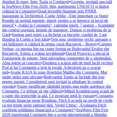
dispărut în mare, între Tuzla și Costinești
•
Georgia, invitată specială
la SeaWave Film Fest 2026: film, patrimoniu UNESCO și dialog
cultural la Constanța
•
Două investiții finanțate prin PNRR,
inaugurate la Techirghiol. Cseke Attila: „Este important ca Statul
Român să susțină mamele, tinerii, pentru a se întoarce la locul de
muncă”
•
„Astăzi la Constanța”, calendar istoric 7 august – Scandalul
din centrul orașului: firmele de transport, Danton și problema de la
Gară
•
Spaima unei nopți s-a încheiat cu bucurie: copilul de 3 ani
dispărut la Corbu a fost găsit
•
Tren nou, probleme vechi: aproape o
oră întârziere și căldură în prima cursă București – Brașov
•
Carmen
Șerban, cu mașina într-un crater format pe Bulevardul Eroilor din
București. Artista a scăpat nevătămată
•
David Popovici a plecat la
Europenele de nataţie: Simt adrenalina competiţiei de o săptămână.
Abia aştept să concurez
•
Dunărea a scăzut atât de mult încât vechiul
Pod al lui Constantin a ieșit la iveală. Arheologii au o ocazie
rară
•
Avarie RAJA în zona Hotelului Malibu din Constanța. Mai
multe străzi sunt afectate
•
Bulevardul Tomis se închide din nou
pentru mașini. Constănțenii sunt invitați la plimbare în centrul
orașului
•
Trasee modificate sâmbătă pentru mai multe autobuze din
Constanța. Ce trebuie să știe călătorii
•
Mihail Kogălniceanu scapă de
o parte din restricțiile la apă. Ce program intră în vigoare
•
Constanța,
evaluată financiar peste România: Fitch îi acordă un profil de credit
cu trei trepte peste ratingul țării. Vergil Chițac: „Evaluarea Fitch
confirmă soliditatea financiară a Constanței”
•
SeaWave Film Fest
2026 transformă Constanța într-o scenă internațională a filmului,