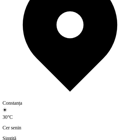
Constanța
☀️
30
°
C
Cer senin
Simțită