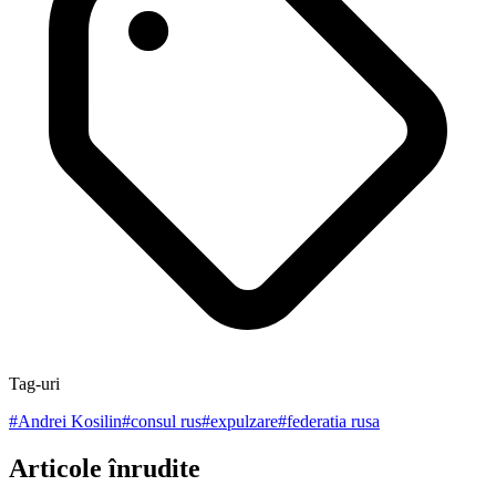
Tag-uri
#
Andrei Kosilin
#
consul rus
#
expulzare
#
federatia rusa
Articole înrudite