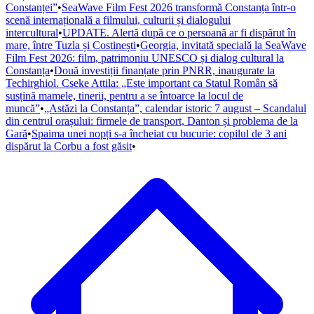
Constanței”
•
SeaWave Film Fest 2026 transformă Constanța într-o
scenă internațională a filmului, culturii și dialogului
intercultural
•
UPDATE. Alertă după ce o persoană ar fi dispărut în
mare, între Tuzla și Costinești
•
Georgia, invitată specială la SeaWave
Film Fest 2026: film, patrimoniu UNESCO și dialog cultural la
Constanța
•
Două investiții finanțate prin PNRR, inaugurate la
Techirghiol. Cseke Attila: „Este important ca Statul Român să
susțină mamele, tinerii, pentru a se întoarce la locul de
muncă”
•
„Astăzi la Constanța”, calendar istoric 7 august – Scandalul
din centrul orașului: firmele de transport, Danton și problema de la
Gară
•
Spaima unei nopți s-a încheiat cu bucurie: copilul de 3 ani
dispărut la Corbu a fost găsit
•