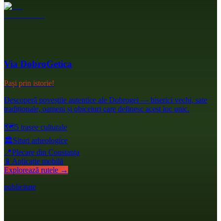
Via DobroGetica
Pași prin istorie!
Descoperă poveștile autentice ale Dobrogei — biserici vechi, sate
tradiționale, oameni și obiceiuri care definesc acest loc unic.
🗺️
5 trasee culturale
🏛️
Situri arheologice
📍
Plecare din Constanța
📱
Aplicație mobilă
Explorează rutele →
publicitate