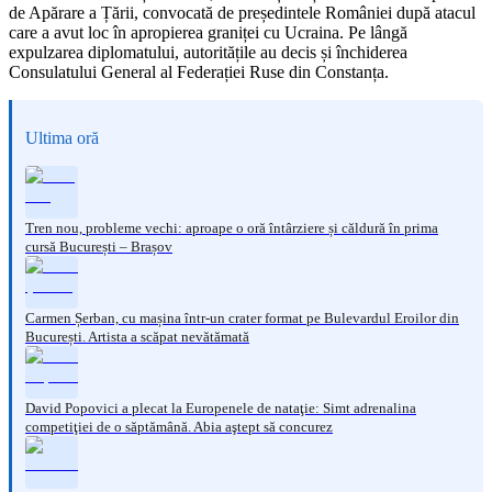
de Apărare a Țării, convocată de președintele României după atacul
care a avut loc în apropierea graniței cu Ucraina. Pe lângă
expulzarea diplomatului, autoritățile au decis și închiderea
Consulatului General al Federației Ruse din Constanța.
Ultima oră
Tren nou, probleme vechi: aproape o oră întârziere și căldură în prima
cursă București – Brașov
Carmen Șerban, cu mașina într-un crater format pe Bulevardul Eroilor din
București. Artista a scăpat nevătămată
David Popovici a plecat la Europenele de nataţie: Simt adrenalina
competiţiei de o săptămână. Abia aştept să concurez