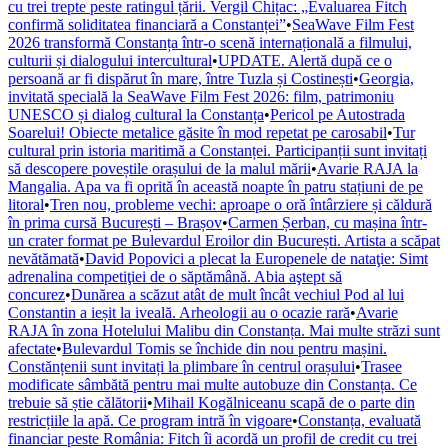
cu trei trepte peste ratingul țării. Vergil Chițac: „Evaluarea Fitch
confirmă soliditatea financiară a Constanței”
•
SeaWave Film Fest
2026 transformă Constanța într-o scenă internațională a filmului,
culturii și dialogului intercultural
•
UPDATE. Alertă după ce o
persoană ar fi dispărut în mare, între Tuzla și Costinești
•
Georgia,
invitată specială la SeaWave Film Fest 2026: film, patrimoniu
UNESCO și dialog cultural la Constanța
•
Pericol pe Autostrada
Soarelui! Obiecte metalice găsite în mod repetat pe carosabil
•
Tur
cultural prin istoria maritimă a Constanței. Participanții sunt invitați
să descopere poveștile orașului de la malul mării
•
Avarie RAJA la
Mangalia. Apa va fi oprită în această noapte în patru stațiuni de pe
litoral
•
Tren nou, probleme vechi: aproape o oră întârziere și căldură
în prima cursă București – Brașov
•
Carmen Șerban, cu mașina într-
un crater format pe Bulevardul Eroilor din București. Artista a scăpat
nevătămată
•
David Popovici a plecat la Europenele de nataţie: Simt
adrenalina competiţiei de o săptămână. Abia aştept să
concurez
•
Dunărea a scăzut atât de mult încât vechiul Pod al lui
Constantin a ieșit la iveală. Arheologii au o ocazie rară
•
Avarie
RAJA în zona Hotelului Malibu din Constanța. Mai multe străzi sunt
afectate
•
Bulevardul Tomis se închide din nou pentru mașini.
Constănțenii sunt invitați la plimbare în centrul orașului
•
Trasee
modificate sâmbătă pentru mai multe autobuze din Constanța. Ce
trebuie să știe călătorii
•
Mihail Kogălniceanu scapă de o parte din
restricțiile la apă. Ce program intră în vigoare
•
Constanța, evaluată
financiar peste România: Fitch îi acordă un profil de credit cu trei