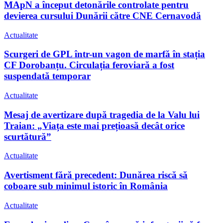
MApN a început detonările controlate pentru
devierea cursului Dunării către CNE Cernavodă
Actualitate
Scurgeri de GPL într-un vagon de marfă în stația
CF Dorobanțu. Circulația feroviară a fost
suspendată temporar
Actualitate
Mesaj de avertizare după tragedia de la Valu lui
Traian: „Viața este mai prețioasă decât orice
scurtătură”
Actualitate
Avertisment fără precedent: Dunărea riscă să
coboare sub minimul istoric în România
Actualitate