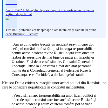
Avarie RAJA la Mangalia. Apa va fi oprită în această noapte în patru
stațiuni de pe litoral
Tren nou, probleme vechi: aproape o oră întârziere și căldură în prima
cursă București – Brașov
„Am avut noaptea trecută un incident grav, în care doi
cetăţeni români au fost răniţi, şi întreaga responsabilitate
pentru acest incident revine Rusiei, o ţară care duce un
război de agresiune de mai bine de patru ani împotriva
Ucrainei. Faţă de această situaţie, Consulul General al
Federaţiei Ruse la Constanţa a fost declarat persoană
non grata şi Consulatul General al Federaţiei Ruse la
Constanţa se va închide”, a declarat șeful statului.
Nicușor Dan a criticat și reacțiile unor actori politici din România, pe
care le consideră nejustificate în contextul incidentului.
„Vreau să remarc iresponsabilitatea unor lideri politici şi
lideri de opinie români care încearcă să scuze Rusia faţă
de acest incident şi acum cetăţenii români pot să vadă