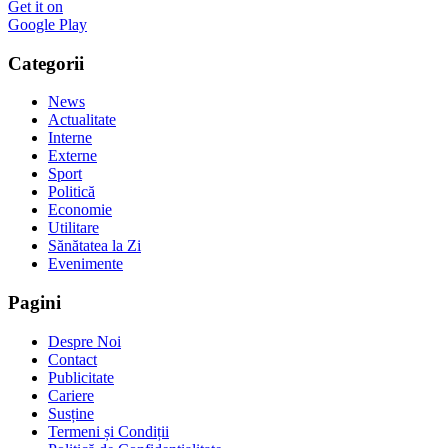
Get it on
Google Play
Categorii
News
Actualitate
Interne
Externe
Sport
Politică
Economie
Utilitare
Sănătatea la Zi
Evenimente
Pagini
Despre Noi
Contact
Publicitate
Cariere
Susține
Termeni și Condiții