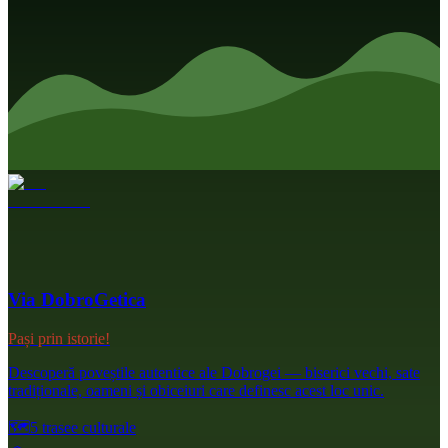
Via DobroGetica
Pași prin istorie!
Descoperă poveștile autentice ale Dobrogei — biserici vechi, sate
tradiționale, oameni și obiceiuri care definesc acest loc unic.
🗺️
5 trasee culturale