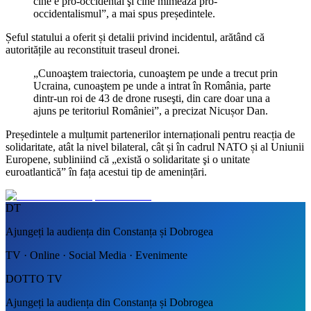
cine e pro-occidental şi cine mimează pro-
occidentalismul”, a mai spus președintele.
Șeful statului a oferit și detalii privind incidentul, arătând că
autoritățile au reconstituit traseul dronei.
„Cunoaştem traiectoria, cunoaştem pe unde a trecut prin
Ucraina, cunoaştem pe unde a intrat în România, parte
dintr-un roi de 43 de drone ruseşti, din care doar una a
ajuns pe teritoriul României”, a precizat Nicușor Dan.
Președintele a mulțumit partenerilor internaționali pentru reacția de
solidaritate, atât la nivel bilateral, cât și în cadrul NATO și al Uniunii
Europene, subliniind că „există o solidaritate şi o unitate
euroatlantică” în fața acestui tip de amenințări.
DT
Ajungeți la audiența din Constanța și Dobrogea
TV · Online · Social Media · Evenimente
DOTTO TV
Ajungeți la audiența din Constanța și Dobrogea