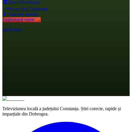
🏛️
Situri arheologice
📍
Plecare din Constanța
📱
Aplicație mobilă
Explorează rutele →
publicitate
Televiziunea locală a județului Constanța. Știri corecte, rapide și
imparțiale din Dobrogea.