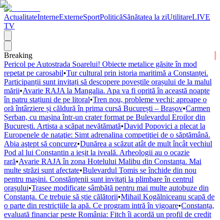
Actualitate
Interne
Externe
Sport
Politică
Sănătatea la zi
Utilitare
LIVE
TV
Breaking
Pericol pe Autostrada Soarelui! Obiecte metalice găsite în mod
repetat pe carosabil
•
Tur cultural prin istoria maritimă a Constanței.
Participanții sunt invitați să descopere poveștile orașului de la malul
mării
•
Avarie RAJA la Mangalia. Apa va fi oprită în această noapte
în patru stațiuni de pe litoral
•
Tren nou, probleme vechi: aproape o
oră întârziere și căldură în prima cursă București – Brașov
•
Carmen
Șerban, cu mașina într-un crater format pe Bulevardul Eroilor din
București. Artista a scăpat nevătămată
•
David Popovici a plecat la
Europenele de nataţie: Simt adrenalina competiţiei de o săptămână.
Abia aştept să concurez
•
Dunărea a scăzut atât de mult încât vechiul
Pod al lui Constantin a ieșit la iveală. Arheologii au o ocazie
rară
•
Avarie RAJA în zona Hotelului Malibu din Constanța. Mai
multe străzi sunt afectate
•
Bulevardul Tomis se închide din nou
pentru mașini. Constănțenii sunt invitați la plimbare în centrul
orașului
•
Trasee modificate sâmbătă pentru mai multe autobuze din
Constanța. Ce trebuie să știe călătorii
•
Mihail Kogălniceanu scapă de
o parte din restricțiile la apă. Ce program intră în vigoare
•
Constanța,
evaluată financiar peste România: Fitch îi acordă un profil de credit