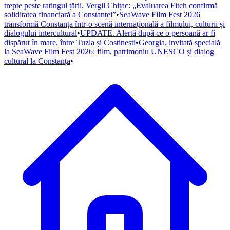
trepte peste ratingul țării. Vergil Chițac: „Evaluarea Fitch confirmă
soliditatea financiară a Constanței”
•
SeaWave Film Fest 2026
transformă Constanța într-o scenă internațională a filmului, culturii și
dialogului intercultural
•
UPDATE. Alertă după ce o persoană ar fi
dispărut în mare, între Tuzla și Costinești
•
Georgia, invitată specială
la SeaWave Film Fest 2026: film, patrimoniu UNESCO și dialog
cultural la Constanța
•