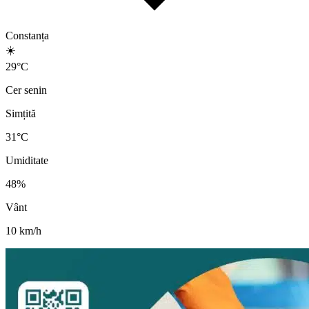
Constanța
☀️
29
°
C
Cer senin
Simțită
31
°C
Umiditate
48
%
Vânt
10
km/h