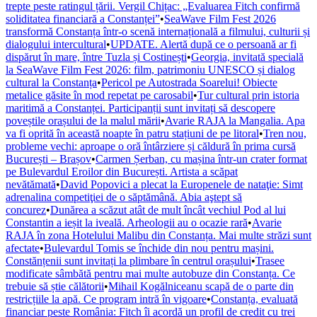
trepte peste ratingul țării. Vergil Chițac: „Evaluarea Fitch confirmă
soliditatea financiară a Constanței”
•
SeaWave Film Fest 2026
transformă Constanța într-o scenă internațională a filmului, culturii și
dialogului intercultural
•
UPDATE. Alertă după ce o persoană ar fi
dispărut în mare, între Tuzla și Costinești
•
Georgia, invitată specială
la SeaWave Film Fest 2026: film, patrimoniu UNESCO și dialog
cultural la Constanța
•
Pericol pe Autostrada Soarelui! Obiecte
metalice găsite în mod repetat pe carosabil
•
Tur cultural prin istoria
maritimă a Constanței. Participanții sunt invitați să descopere
poveștile orașului de la malul mării
•
Avarie RAJA la Mangalia. Apa
va fi oprită în această noapte în patru stațiuni de pe litoral
•
Tren nou,
probleme vechi: aproape o oră întârziere și căldură în prima cursă
București – Brașov
•
Carmen Șerban, cu mașina într-un crater format
pe Bulevardul Eroilor din București. Artista a scăpat
nevătămată
•
David Popovici a plecat la Europenele de nataţie: Simt
adrenalina competiţiei de o săptămână. Abia aştept să
concurez
•
Dunărea a scăzut atât de mult încât vechiul Pod al lui
Constantin a ieșit la iveală. Arheologii au o ocazie rară
•
Avarie
RAJA în zona Hotelului Malibu din Constanța. Mai multe străzi sunt
afectate
•
Bulevardul Tomis se închide din nou pentru mașini.
Constănțenii sunt invitați la plimbare în centrul orașului
•
Trasee
modificate sâmbătă pentru mai multe autobuze din Constanța. Ce
trebuie să știe călătorii
•
Mihail Kogălniceanu scapă de o parte din
restricțiile la apă. Ce program intră în vigoare
•
Constanța, evaluată
financiar peste România: Fitch îi acordă un profil de credit cu trei