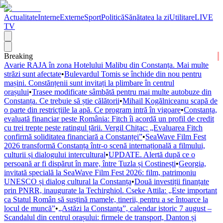
Actualitate
Interne
Externe
Sport
Politică
Sănătatea la zi
Utilitare
LIVE
TV
Breaking
Avarie RAJA în zona Hotelului Malibu din Constanța. Mai multe
străzi sunt afectate
•
Bulevardul Tomis se închide din nou pentru
mașini. Constănțenii sunt invitați la plimbare în centrul
orașului
•
Trasee modificate sâmbătă pentru mai multe autobuze din
Constanța. Ce trebuie să știe călătorii
•
Mihail Kogălniceanu scapă de
o parte din restricțiile la apă. Ce program intră în vigoare
•
Constanța,
evaluată financiar peste România: Fitch îi acordă un profil de credit
cu trei trepte peste ratingul țării. Vergil Chițac: „Evaluarea Fitch
confirmă soliditatea financiară a Constanței”
•
SeaWave Film Fest
2026 transformă Constanța într-o scenă internațională a filmului,
culturii și dialogului intercultural
•
UPDATE. Alertă după ce o
persoană ar fi dispărut în mare, între Tuzla și Costinești
•
Georgia,
invitată specială la SeaWave Film Fest 2026: film, patrimoniu
UNESCO și dialog cultural la Constanța
•
Două investiții finanțate
prin PNRR, inaugurate la Techirghiol. Cseke Attila: „Este important
ca Statul Român să susțină mamele, tinerii, pentru a se întoarce la
locul de muncă”
•
„Astăzi la Constanța”, calendar istoric 7 august –
Scandalul din centrul orașului: firmele de transport, Danton și