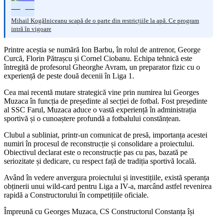
Mihail Kogălniceanu scapă de o parte din restricțiile la apă. Ce program
intră în vigoare
Printre aceștia se numără Ion Barbu, în rolul de antrenor, George
Curcă, Florin Pătrașcu și Cornel Ciobanu. Echipa tehnică este
întregită de profesorul Gheorghe Avram, un preparator fizic cu o
experiență de peste două decenii în Liga 1.
Cea mai recentă mutare strategică vine prin numirea lui Georges
Muzaca în funcția de președinte al secției de fotbal. Fost președinte
al SSC Farul, Muzaca aduce o vastă experiență în administrația
sportivă și o cunoaștere profundă a fotbalului constănțean.
Clubul a subliniat, printr-un comunicat de presă, importanța acestei
numiri în procesul de reconstrucție și consolidare a proiectului.
Obiectivul declarat este o reconstrucție pas cu pas, bazată pe
seriozitate și dedicare, cu respect față de tradiția sportivă locală.
Având în vedere anvergura proiectului și investițiile, există speranța
obținerii unui wild-card pentru Liga a IV-a, marcând astfel revenirea
rapidă a Constructorului în competițiile oficiale.
Împreună cu Georges Muzaca, CS Constructorul Constanța își