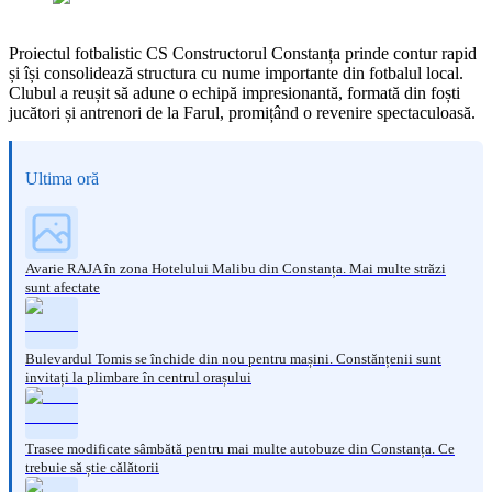
Proiectul fotbalistic CS Constructorul Constanța prinde contur rapid
și își consolidează structura cu nume importante din fotbalul local.
Clubul a reușit să adune o echipă impresionantă, formată din foști
jucători și antrenori de la Farul, promițând o revenire spectaculoasă.
Ultima oră
Avarie RAJA în zona Hotelului Malibu din Constanța. Mai multe străzi
sunt afectate
Bulevardul Tomis se închide din nou pentru mașini. Constănțenii sunt
invitați la plimbare în centrul orașului
Trasee modificate sâmbătă pentru mai multe autobuze din Constanța. Ce
trebuie să știe călătorii