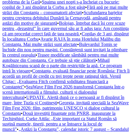
problema de la Gară
•
Spaima unei nopți s-a încheiat cu bucurie:
copilul de 3 ani dispărut la Corbu a fost găsit
•
Fără apă pe mai multe
străzi din Constanța – consumatorii afectați
•
Scufundarea barjelor
pentru creșterea debitului Dunării la Cernavodă, amânată pentru
astăzi din motive de siguranță
•
Bolojan, întrebat dacă îşi cere scuze
pentru „dezastrul” în care guvernul său ar fi adus ţara: Am conştiinţa
că am procedat corect faţă de ţara noastră.
•
Copilaș de 3 ani, dispărut
în localitatea Corbu
•
Avarie RAJA în zona Hotelului Malibu din
Constanța. Mai multe străzi sunt afectate
•
Bulevardul Tomis se
închide din nou pentru mașini. Constănțenii sunt invitați la plimbare
în centrul orașului
•
Trasee modificate sâmbătă pentru mai multe
autobuze din Constanța. Ce trebuie să știe călătorii
•
Mihail
Kogălniceanu scapă de o parte din restricțiile la apă. Ce program
intră în vigoare
•
Constanța, evaluată financiar peste România: Fitch îi
acordă un profil de credit cu trei trepte peste ratingul țării. Vergil
Chițac: „Evaluarea Fitch confirmă soliditatea financiară a
Constanței”
•
SeaWave Film Fest 2026 transformă Constanța într-o
scenă internațională a filmului, culturii și dialogului
intercultural
•
UPDATE. Alertă după ce o persoană ar fi dispărut în
mare, între Tuzla și Costinești
•
Georgia, invitată specială la SeaWave
Film Fest 2026: film, patrimoniu UNESCO și dialog cultural la
Constanța
•
Două investiții finanțate prin PNRR, inaugurate la
Techirghiol. Cseke Attila: „Este important ca Statul Român să
susțină mamele, tinerii, pentru a se întoarce la locul de
muncă”
•
„Astăzi la Constanța”, calendar istoric 7 august – Scandalul