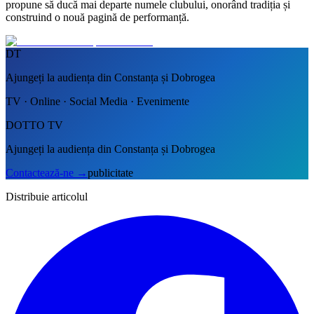
propune să ducă mai departe numele clubului, onorând tradiția și
construind o nouă pagină de performanță.
DT
Ajungeți la audiența din Constanța și Dobrogea
TV · Online · Social Media · Evenimente
DOTTO TV
Ajungeți la audiența din Constanța și Dobrogea
Contactează-ne
→
publicitate
Distribuie articolul