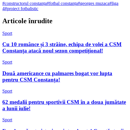
#
constructorul constanța
#
fotbal constanța
#
georges muzaca
#
liga
4
#
proiect fotbalistic
Articole înrudite
Sport
Cu 10 românce și 3 străine, echipa de volei a CSM
Constanța atacă noul sezon competițional!
Sport
Două americance cu palmares bogat vor lupta
pentru CSM Constanța!
Sport
62 medalii pentru sportivii CSM în a doua jumătate
a lunii iulie!
Sport