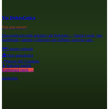
Via DobroGetica
Pași prin istorie!
Descoperă poveștile autentice ale Dobrogei — biserici vechi, sate
tradiționale, oameni și obiceiuri care definesc acest loc unic.
🗺️
5 trasee culturale
🏛️
Situri arheologice
📍
Plecare din Constanța
📱
Aplicație mobilă
Explorează rutele →
publicitate