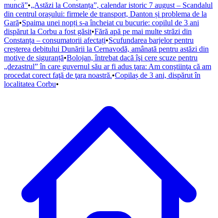
muncă”
•
„Astăzi la Constanța”, calendar istoric 7 august – Scandalul
din centrul orașului: firmele de transport, Danton și problema de la
Gară
•
Spaima unei nopți s-a încheiat cu bucurie: copilul de 3 ani
dispărut la Corbu a fost găsit
•
Fără apă pe mai multe străzi din
Constanța – consumatorii afectați
•
Scufundarea barjelor pentru
creșterea debitului Dunării la Cernavodă, amânată pentru astăzi din
motive de siguranță
•
Bolojan, întrebat dacă îşi cere scuze pentru
„dezastrul” în care guvernul său ar fi adus ţara: Am conştiinţa că am
procedat corect faţă de ţara noastră.
•
Copilaș de 3 ani, dispărut în
localitatea Corbu
•