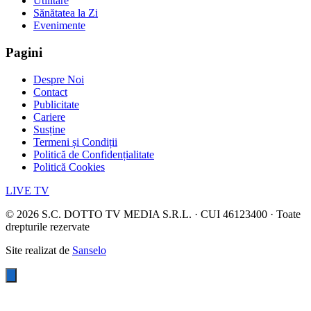
Utilitare
Sănătatea la Zi
Evenimente
Pagini
Despre Noi
Contact
Publicitate
Cariere
Susține
Termeni și Condiții
Politică de Confidențialitate
Politică Cookies
LIVE TV
©
2026
S.C. DOTTO TV MEDIA S.R.L. · CUI 46123400 · Toate
drepturile rezervate
Site realizat de
Sanselo