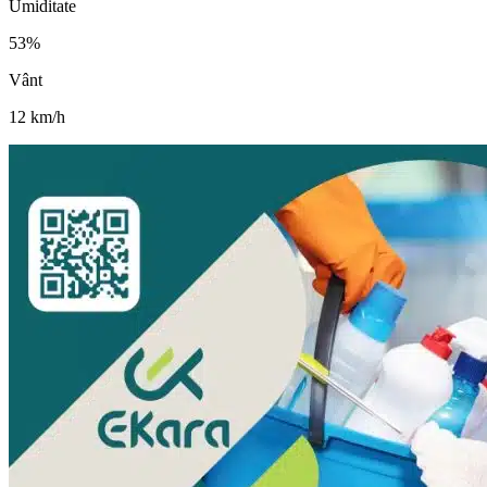
Umiditate
53
%
Vânt
12
km/h