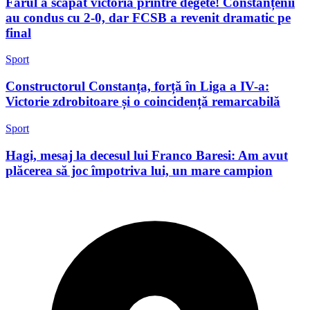
Farul a scăpat victoria printre degete! Constănțenii
au condus cu 2-0, dar FCSB a revenit dramatic pe
final
Sport
Constructorul Constanța, forță în Liga a IV-a:
Victorie zdrobitoare și o coincidență remarcabilă
Sport
Hagi, mesaj la decesul lui Franco Baresi: Am avut
plăcerea să joc împotriva lui, un mare campion