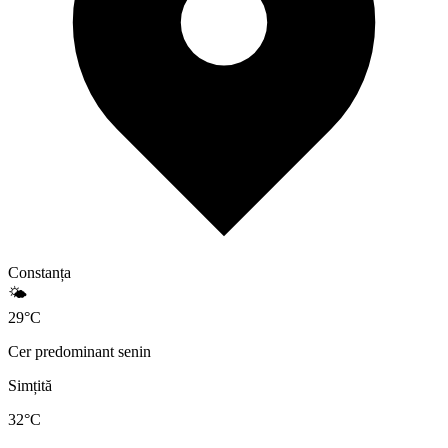
Constanța
🌤️
29
°
C
Cer predominant senin
Simțită
32
°C