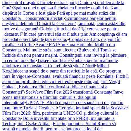
din centrul orașului: firmele de transport, Danton și problema de la
Gară
•
Spaima unei nopți s-a încheiat cu bucurie: copilul de 3 ani
dispărut la Corbu a fost găsit
•
Fără apă pe mai multe străzi din
Constanța – consumatorii afectați
•
Scufundarea barjelor pentru
creșterea debitului Dunării la Cernavodă, amânată pentru astăzi din
motive de siguranță
•
Bolojan, întrebat dacă îşi cere scuze pentru
„dezastrul” în care guvernul său ar fi adus ţara: Am conştiinţa că am
procedat corect faţă de ţara noastră.
•
Copilaș de 3 ani, dispărut în
localitatea Corbu
•
Avarie RAJA în zona Hotelului Malibu din
Constanța. Mai multe străzi sunt afectate
•
Bulevardul Tomis se
închide din nou pentru mașini. Constănțenii sunt invitați la plimbare
în centrul orașului
•
Trasee modificate sâmbătă pentru mai multe
autobuze din Constanța. Ce trebuie să știe călătorii
•
Mihail
Kogălniceanu scapă de o parte din restricțiile la apă. Ce program
intră în vigoare
•
Constanța, evaluată financiar peste România: Fitch îi
acordă un profil de credit cu trei trepte peste ratingul țării. Vergil
Chițac: „Evaluarea Fitch confirmă soliditatea financiară a
Constanței”
•
SeaWave Film Fest 2026 transformă Constanța într-o
scenă internațională a filmului, culturii și dialogului
intercultural
•
UPDATE. Alertă după ce o persoană ar fi dispărut în
mare, între Tuzla și Costinești
•
Georgia, invitată specială la SeaWave
Film Fest 2026: film, patrimoniu UNESCO și dialog cultural la
Constanța
•
Două investiții finanțate prin PNRR, inaugurate la
Techirghiol. Cseke Attila: „Este important ca Statul Român să
susțină mamele, tinerii, pentru a se întoarce la locul de