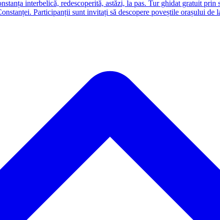
nstanța interbelică, redescoperită, astăzi, la pas. Tur ghidat gratuit prin 
Constanței. Participanții sunt invitați să descopere poveștile orașului de 