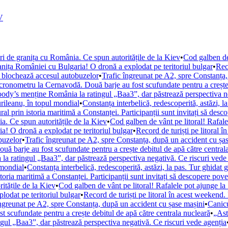
V
ri de granița cu România. Ce spun autoritățile de la Kiev
•
Cod galben de
ranița României cu Bulgaria! O dronă a explodat pe teritoriul bulgar
•
Rec
e blochează accesul autobuzelor
•
Trafic îngreunat pe A2, spre Constanța
 cronometru la Cernavodă. Două barje au fost scufundate pentru a crește 
ody’s menține România la ratingul „Baa3”, dar păstrează perspectiva ne
urileanu, în topul mondial
•
Constanța interbelică, redescoperită, astăzi, la
ral prin istoria maritimă a Constanței. Participanții sunt invitați să desc
a. Ce spun autoritățile de la Kiev
•
Cod galben de vânt pe litoral! Rafal
a! O dronă a explodat pe teritoriul bulgar
•
Record de turiști pe litoral
buzelor
•
Trafic îngreunat pe A2, spre Constanța, după un accident cu șa
uă barje au fost scufundate pentru a crește debitul de apă către central
 ratingul „Baa3”, dar păstrează perspectiva negativă. Ce riscuri vede
 mondial
•
Constanța interbelică, redescoperită, astăzi, la pas. Tur ghidat g
storia maritimă a Constanței. Participanții sunt invitați să descopere pove
itățile de la Kiev
•
Cod galben de vânt pe litoral! Rafalele pot ajunge l
lodat pe teritoriul bulgar
•
Record de turiști pe litoral în acest weekend
îngreunat pe A2, spre Constanța, după un accident cu șase mașini
•
Canicu
 scufundate pentru a crește debitul de apă către centrala nucleară
•
„Ast
ul „Baa3”, dar păstrează perspectiva negativă. Ce riscuri vede agenția