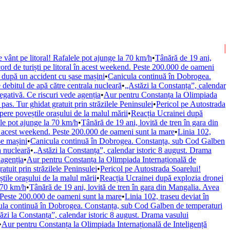
 vânt pe litoral! Rafalele pot ajunge la 70 km/h
•
Tânără de 19 ani,
ord de turiști pe litoral în acest weekend. Peste 200.000 de oameni
, după un accident cu șase mașini
•
Canicula continuă în Dobrogea.
debitul de apă către centrala nucleară
•
„Astăzi la Constanța”, calendar
gativă. Ce riscuri vede agenția
•
Aur pentru Constanța la Olimpiada
 pas. Tur ghidat gratuit prin străzilele Peninsulei
•
Pericol pe Autostrada
opere poveștile orașului de la malul mării
•
Reacția Ucrainei după
ele pot ajunge la 70 km/h
•
Tânără de 19 ani, lovită de tren în gara din
 în acest weekend. Peste 200.000 de oameni sunt la mare
•
Linia 102,
se mașini
•
Canicula continuă în Dobrogea. Constanța, sub Cod Galben
a nucleară
•
„Astăzi la Constanța”, calendar istoric 8 august. Drama
 agenția
•
Aur pentru Constanța la Olimpiada Internațională de
ratuit prin străzilele Peninsulei
•
Pericol pe Autostrada Soarelui!
știle orașului de la malul mării
•
Reacția Ucrainei după explozia dronei
a 70 km/h
•
Tânără de 19 ani, lovită de tren în gara din Mangalia. Avea
. Peste 200.000 de oameni sunt la mare
•
Linia 102, traseu deviat în
la continuă în Dobrogea. Constanța, sub Cod Galben de temperaturi
ăzi la Constanța”, calendar istoric 8 august. Drama vasului
•
Aur pentru Constanța la Olimpiada Internațională de Inteligență