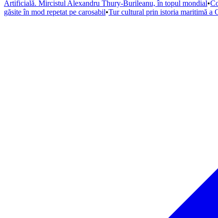
Artificială. Mircistul Alexandru Thury-Burileanu, în topul mondial
•
Co
găsite în mod repetat pe carosabil
•
Tur cultural prin istoria maritimă a 