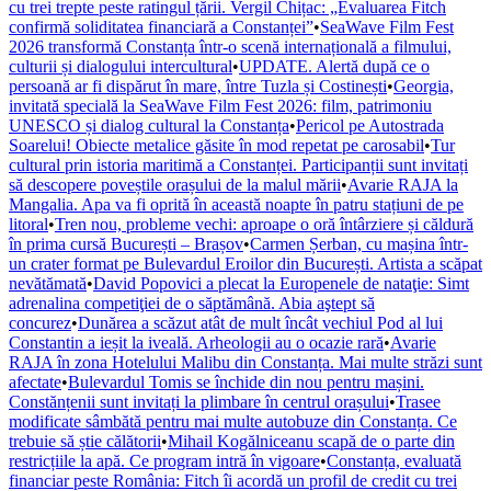
cu trei trepte peste ratingul țării. Vergil Chițac: „Evaluarea Fitch
confirmă soliditatea financiară a Constanței”
•
SeaWave Film Fest
2026 transformă Constanța într-o scenă internațională a filmului,
culturii și dialogului intercultural
•
UPDATE. Alertă după ce o
persoană ar fi dispărut în mare, între Tuzla și Costinești
•
Georgia,
invitată specială la SeaWave Film Fest 2026: film, patrimoniu
UNESCO și dialog cultural la Constanța
•
Pericol pe Autostrada
Soarelui! Obiecte metalice găsite în mod repetat pe carosabil
•
Tur
cultural prin istoria maritimă a Constanței. Participanții sunt invitați
să descopere poveștile orașului de la malul mării
•
Avarie RAJA la
Mangalia. Apa va fi oprită în această noapte în patru stațiuni de pe
litoral
•
Tren nou, probleme vechi: aproape o oră întârziere și căldură
în prima cursă București – Brașov
•
Carmen Șerban, cu mașina într-
un crater format pe Bulevardul Eroilor din București. Artista a scăpat
nevătămată
•
David Popovici a plecat la Europenele de nataţie: Simt
adrenalina competiţiei de o săptămână. Abia aştept să
concurez
•
Dunărea a scăzut atât de mult încât vechiul Pod al lui
Constantin a ieșit la iveală. Arheologii au o ocazie rară
•
Avarie
RAJA în zona Hotelului Malibu din Constanța. Mai multe străzi sunt
afectate
•
Bulevardul Tomis se închide din nou pentru mașini.
Constănțenii sunt invitați la plimbare în centrul orașului
•
Trasee
modificate sâmbătă pentru mai multe autobuze din Constanța. Ce
trebuie să știe călătorii
•
Mihail Kogălniceanu scapă de o parte din
restricțiile la apă. Ce program intră în vigoare
•
Constanța, evaluată
financiar peste România: Fitch îi acordă un profil de credit cu trei