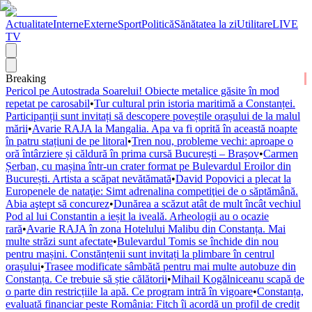
Actualitate
Interne
Externe
Sport
Politică
Sănătatea la zi
Utilitare
LIVE
TV
Breaking
Pericol pe Autostrada Soarelui! Obiecte metalice găsite în mod
repetat pe carosabil
•
Tur cultural prin istoria maritimă a Constanței.
Participanții sunt invitați să descopere poveștile orașului de la malul
mării
•
Avarie RAJA la Mangalia. Apa va fi oprită în această noapte
în patru stațiuni de pe litoral
•
Tren nou, probleme vechi: aproape o
oră întârziere și căldură în prima cursă București – Brașov
•
Carmen
Șerban, cu mașina într-un crater format pe Bulevardul Eroilor din
București. Artista a scăpat nevătămată
•
David Popovici a plecat la
Europenele de nataţie: Simt adrenalina competiţiei de o săptămână.
Abia aştept să concurez
•
Dunărea a scăzut atât de mult încât vechiul
Pod al lui Constantin a ieșit la iveală. Arheologii au o ocazie
rară
•
Avarie RAJA în zona Hotelului Malibu din Constanța. Mai
multe străzi sunt afectate
•
Bulevardul Tomis se închide din nou
pentru mașini. Constănțenii sunt invitați la plimbare în centrul
orașului
•
Trasee modificate sâmbătă pentru mai multe autobuze din
Constanța. Ce trebuie să știe călătorii
•
Mihail Kogălniceanu scapă de
o parte din restricțiile la apă. Ce program intră în vigoare
•
Constanța,
evaluată financiar peste România: Fitch îi acordă un profil de credit