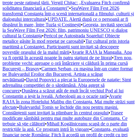
trepte peste ratingul țării. Vergil Chițac: „Evaluarea Fitch confirmă
soliditatea financiară a Constanței”
•
SeaWave Film Fest 2026
transformă Constanța într-o scenă internațională a filmului, culturii și
dialogului intercultural
•
UPDATE. Alertă după ce o persoană ar fi
dispărut în mare, între Tuzla și Costinești
•
Georgia, invitată specială
la SeaWave Film Fest 2026: film, patrimoniu UNESCO și dialog
cultural la Constanța
•
Pericol pe Autostrada Soarelui! Obiecte
metalice găsite în mod repetat pe carosabil
•
Tur cultural prin istoria
maritimă a Constanței. Participanții sunt invitați să descopere
poveștile orașului de la malul mării
•
Avarie RAJA la Mangalia. Apa
va fi oprită în această noapte în patru stațiuni de pe litoral
•
Tren nou,
probleme vechi: aproape o oră întârziere și căldură în prima cursă
București – Brașov
•
Carmen Șerban, cu mașina într-un crater format
pe Bulevardul Eroilor din București. Artista a scăpat
nevătămată
•
David Popovici a plecat la Europenele de nataţie: Simt
adrenalina competiţiei de o săptămână. Abia aştept să
concurez
•
Dunărea a scăzut atât de mult încât vechiul Pod al lui
Constantin a ieșit la iveală. Arheologii au o ocazie rară
•
Avarie
RAJA în zona Hotelului Malibu din Constanța. Mai multe străzi sunt
afectate
•
Bulevardul Tomis se închide din nou pentru mașini.
Constănțenii sunt invitați la plimbare în centrul orașului
•
Trasee
modificate sâmbătă pentru mai multe autobuze din Constanța. Ce
trebuie să știe călătorii
•
Mihail Kogălniceanu scapă de o parte din
restricțiile la apă. Ce program intră în vigoare
•
Constanța, evaluată
financiar peste România: Fitch îi acordă un profil de credit cu trei