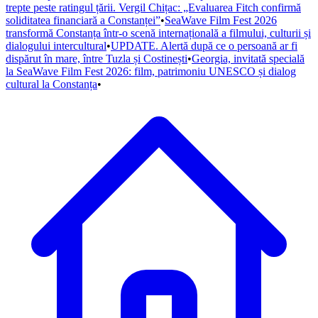
trepte peste ratingul țării. Vergil Chițac: „Evaluarea Fitch confirmă
soliditatea financiară a Constanței”
•
SeaWave Film Fest 2026
transformă Constanța într-o scenă internațională a filmului, culturii și
dialogului intercultural
•
UPDATE. Alertă după ce o persoană ar fi
dispărut în mare, între Tuzla și Costinești
•
Georgia, invitată specială
la SeaWave Film Fest 2026: film, patrimoniu UNESCO și dialog
cultural la Constanța
•