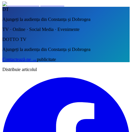
DT
Ajungeți la audiența din Constanța și Dobrogea
TV · Online · Social Media · Evenimente
DOTTO TV
Ajungeți la audiența din Constanța și Dobrogea
Contactează-ne
→
publicitate
Distribuie articolul