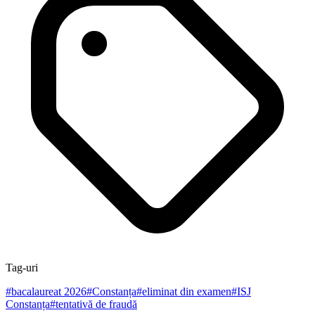
Tag-uri
#
bacalaureat 2026
#
Constanța
#
eliminat din examen
#
ISJ
Constanța
#
tentativă de fraudă