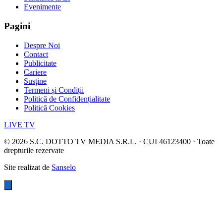
Evenimente
Pagini
Despre Noi
Contact
Publicitate
Cariere
Susține
Termeni și Condiții
Politică de Confidențialitate
Politică Cookies
LIVE TV
©
2026
S.C. DOTTO TV MEDIA S.R.L. · CUI 46123400 · Toate
drepturile rezervate
Site realizat de
Sanselo