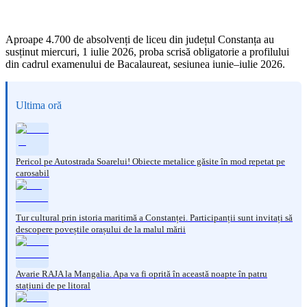
Aproape 4.700 de absolvenți de liceu din județul Constanța au
susținut miercuri, 1 iulie 2026, proba scrisă obligatorie a profilului
din cadrul examenului de Bacalaureat, sesiunea iunie–iulie 2026.
Ultima oră
Pericol pe Autostrada Soarelui! Obiecte metalice găsite în mod repetat pe
carosabil
Tur cultural prin istoria maritimă a Constanței. Participanții sunt invitați să
descopere poveștile orașului de la malul mării
Avarie RAJA la Mangalia. Apa va fi oprită în această noapte în patru
stațiuni de pe litoral