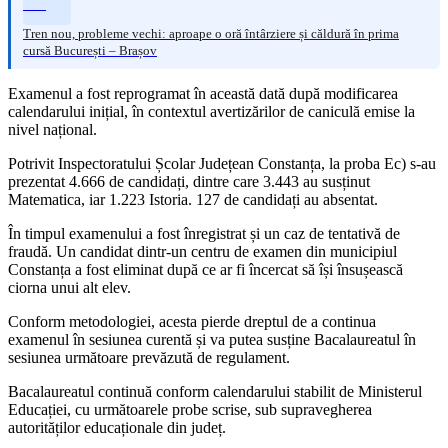
Tren nou, probleme vechi: aproape o oră întârziere și căldură în prima
cursă București – Brașov
Examenul a fost reprogramat în această dată după modificarea
calendarului inițial, în contextul avertizărilor de caniculă emise la
nivel național.
Potrivit Inspectoratului Școlar Județean Constanța, la proba Ec) s-au
prezentat 4.666 de candidați, dintre care 3.443 au susținut
Matematica, iar 1.223 Istoria. 127 de candidați au absentat.
În timpul examenului a fost înregistrat și un caz de tentativă de
fraudă. Un candidat dintr-un centru de examen din municipiul
Constanța a fost eliminat după ce ar fi încercat să își însușească
ciorna unui alt elev.
Conform metodologiei, acesta pierde dreptul de a continua
examenul în sesiunea curentă și va putea susține Bacalaureatul în
sesiunea următoare prevăzută de regulament.
Bacalaureatul continuă conform calendarului stabilit de Ministerul
Educației, cu următoarele probe scrise, sub supravegherea
autorităților educaționale din județ.