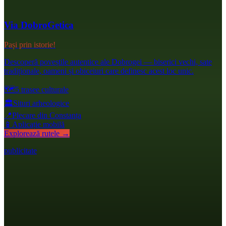
Via DobroGetica
Pași prin istorie!
Descoperă poveștile autentice ale Dobrogei — biserici vechi, sate
tradiționale, oameni și obiceiuri care definesc acest loc unic.
🗺️
5 trasee culturale
🏛️
Situri arheologice
📍
Plecare din Constanța
📱
Aplicație mobilă
Explorează rutele →
publicitate