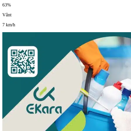
63
%
Vânt
7
km/h