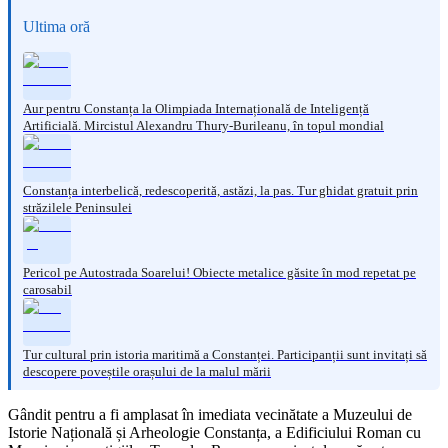
Ultima oră
Aur pentru Constanța la Olimpiada Internațională de Inteligență
Artificială. Mircistul Alexandru Thury-Burileanu, în topul mondial
Constanța interbelică, redescoperită, astăzi, la pas. Tur ghidat gratuit prin
străzilele Peninsulei
Pericol pe Autostrada Soarelui! Obiecte metalice găsite în mod repetat pe
carosabil
Tur cultural prin istoria maritimă a Constanței. Participanții sunt invitați să
descopere poveștile orașului de la malul mării
Gândit pentru a fi amplasat în imediata vecinătate a Muzeului de
Istorie Națională și Arheologie Constanța, a Edificiului Roman cu