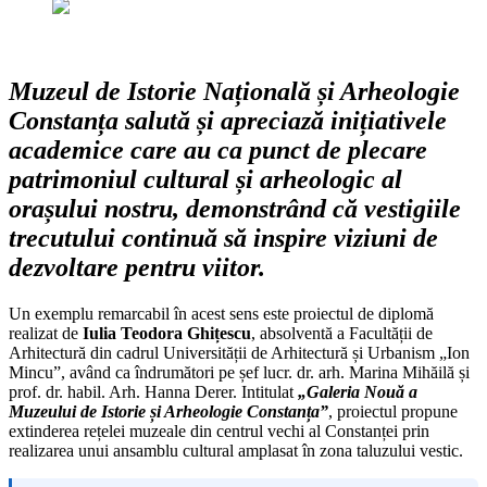
Muzeul de Istorie Națională și Arheologie
Constanța salută și apreciază inițiativele
academice care au ca punct de plecare
patrimoniul cultural și arheologic al
orașului nostru, demonstrând că vestigiile
trecutului continuă să inspire viziuni de
dezvoltare pentru viitor.
Un exemplu remarcabil în acest sens este proiectul de diplomă
realizat de
Iulia Teodora Ghițescu
, absolventă a Facultății de
Arhitectură din cadrul Universității de Arhitectură și Urbanism „Ion
Mincu”, având ca îndrumători pe șef lucr. dr. arh. Marina Mihăilă și
prof. dr. habil. Arh. Hanna Derer. Intitulat
„Galeria Nouă a
Muzeului de Istorie și Arheologie Constanța”
, proiectul propune
extinderea rețelei muzeale din centrul vechi al Constanței prin
realizarea unui ansamblu cultural amplasat în zona taluzului vestic.