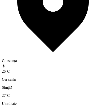
Constanța
☀️
26
°
C
Cer senin
Simțită
27
°C
Umiditate