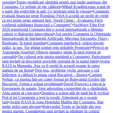
orașului
•
Trasee modificate sâmbătă pentru mai multe autobuze din
Constanța. Ce trebuie să știe călătorii
•
Mihail Kogălniceanu scapă de
o parte din restricțiile la apă. Ce program intră în vigoare
•
Constanța,
evaluată financiar peste România: Fitch îi acordă un profil de credit
cu trei trepte peste ratingul țării. Vergil Chițac: „Evaluarea Fitch
confirmă soliditatea financiară a Constanței”
•
SeaWave Film Fest
2026 transformă Constanța într-o scenă internațională a filmului,
culturii și dialogului intercultural
•
Aur pentru Constanța la Olimpiada
Internațională de Inteligență Artificială. Mircistul Alexandru Thury-
Burileanu, în topul mondial
•
Constanța interbelică, redescoperită,
astăzi, la pas. Tur ghidat gratuit prin străzilele Peninsulei
•
Pericol pe
Autostrada Soarelui! Obiecte metalice găsite în mod repetat pe
carosabil
•
Tur cultural prin istoria maritimă a Constanței. Participanții
sunt invitați să descopere poveștile orașului de la malul mării
•
Avarie
RAJA la Mangalia. Apa va fi oprită în această noapte în patru
stațiuni de pe litoral
•
Tren nou, probleme vechi: aproape o oră
întârziere și căldură în prima cursă București – Brașov
•
Carmen
Șerban, cu mașina într-un crater format pe Bulevardul Eroilor din
București. Artista a scăpat nevătămată
•
David Popovici a plecat la
Europenele de nataţie: Simt adrenalina competiţiei de o săptămână.
Abia aştept să concurez
•
Dunărea a scăzut atât de mult încât vechiul
Pod al lui Constantin a ieșit la iveală. Arheologii au o ocazie
rară
•
Avarie RAJA în zona Hotelului Malibu din Constanța. Mai
multe străzi sunt afectate
•
Bulevardul Tomis se închide din nou
pentru mașini. Constănțenii sunt invitați la plimbare în centrul