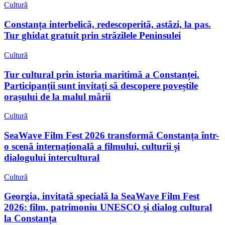
Cultură
Constanța interbelică, redescoperită, astăzi, la pas.
Tur ghidat gratuit prin străzilele Peninsulei
Cultură
Tur cultural prin istoria maritimă a Constanței.
Participanții sunt invitați să descopere poveștile
orașului de la malul mării
Cultură
SeaWave Film Fest 2026 transformă Constanța într-
o scenă internațională a filmului, culturii și
dialogului intercultural
Cultură
Georgia, invitată specială la SeaWave Film Fest
2026: film, patrimoniu UNESCO și dialog cultural
la Constanța