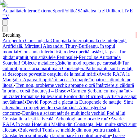
Actualitate
Interne
Externe
Sport
Politică
Sănătatea la zi
Utilitare
LIVE
TV
Breaking
Aur pentru Constanța la Olimpiada Internațională de Inteligență
Artificială. Mircistul Alexandru Thury-Burileanu, în topul
mondial
•
Constanța interbelică, redescoperită, astăzi, la pas. Tur
ghidat gratuit prin străzilele Peninsulei
•
Pericol pe Autostrada
Soarelui! Obiecte metalice găsite în mod repetat pe carosabil
•
Tur
cultural prin istoria maritimă a Constanței. Participanții sunt invitați
să descopere poveștile orașului de la malul mării
•
Avarie RAJA la
Mangalia. Apa va fi oprită în această noapte în patru stațiuni de pe
litoral
•
Tren nou, probleme vechi: aproape o oră întârziere și căldură
în prima cursă București – Brașov
•
Carmen Șerban, cu mașina într-
un crater format pe Bulevardul Eroilor din București. Artista a scăpat
nevătămată
•
David Popovici a plecat la Europenele de nataţie: Simt
adrenalina competiţiei de o săptămână. Abia aştept să
concurez
•
Dunărea a scăzut atât de mult încât vechiul Pod al lui
Constantin a ieșit la iveală. Arheologii au o ocazie rară
•
Avarie
RAJA în zona Hotelului Malibu din Constanța. Mai multe străzi sunt
afectate
•
Bulevardul Tomis se închide din nou pentru mașini.
Constănțenii sunt invitați la plimbare în centrul orașului
•
Trasee