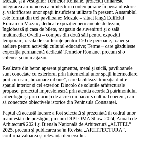
Mozaic și a vestigiilor Termelor Romane, proiectul urmărește
integrarea armonioasă a arhitecturii contemporane în peisajul istoric
și valorificarea unor spații insuficient utilizate în prezent. Ansamblul
este format din trei pavilioane: Mozaic – situat lângă Edificiul
Roman cu Mozaic, dedicat expoziției permanente de tezaur,
înglobează și casa de bilete, magazin de suveniruri și o sală
multimedia; Ovidiu – compus din două săli pentru expoziții
temporare, o sală de conferințe pentru 150 de persoane, foaier și
ateliere pentru activități cultural-educative; Terme – care găzduiește
expoziția permanentă dedicată Termelor Romane, precum și o
cafenea și un magazin.
Realizate din beton aparent pigmentat, metal și sticlă, pavilioanele
sunt conectate cu exteriorul prin intermediul unor spații intermediare,
porticuri sau „buzunare urbane”, care facilitează tranziția dintre
spațiul interior și cel exterior. Dincolo de soluțiile arhitecturale
propuse, proiectul impresionează prin atenția acordată patrimoniului
arheologic și prin dorința de a crea un parcurs cultural coerent, care
să conecteze obiectivele istorice din Peninsula Constanței.
Faptul că această lucrare a fost selectată și prezentată în cadrul unor
manifestări de prestigiu, precum DIPLOMA Show 2024, Anuala de
Arhitectură 2024 și Bienala Națională de Arhitectură „ALTFEL”
2025, precum și publicarea sa în Revista „ARHITECTURA”,
confirmă valoarea și relevanța demersului.