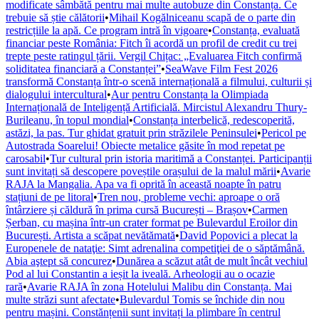
modificate sâmbătă pentru mai multe autobuze din Constanța. Ce
trebuie să știe călătorii
•
Mihail Kogălniceanu scapă de o parte din
restricțiile la apă. Ce program intră în vigoare
•
Constanța, evaluată
financiar peste România: Fitch îi acordă un profil de credit cu trei
trepte peste ratingul țării. Vergil Chițac: „Evaluarea Fitch confirmă
soliditatea financiară a Constanței”
•
SeaWave Film Fest 2026
transformă Constanța într-o scenă internațională a filmului, culturii și
dialogului intercultural
•
Aur pentru Constanța la Olimpiada
Internațională de Inteligență Artificială. Mircistul Alexandru Thury-
Burileanu, în topul mondial
•
Constanța interbelică, redescoperită,
astăzi, la pas. Tur ghidat gratuit prin străzilele Peninsulei
•
Pericol pe
Autostrada Soarelui! Obiecte metalice găsite în mod repetat pe
carosabil
•
Tur cultural prin istoria maritimă a Constanței. Participanții
sunt invitați să descopere poveștile orașului de la malul mării
•
Avarie
RAJA la Mangalia. Apa va fi oprită în această noapte în patru
stațiuni de pe litoral
•
Tren nou, probleme vechi: aproape o oră
întârziere și căldură în prima cursă București – Brașov
•
Carmen
Șerban, cu mașina într-un crater format pe Bulevardul Eroilor din
București. Artista a scăpat nevătămată
•
David Popovici a plecat la
Europenele de nataţie: Simt adrenalina competiţiei de o săptămână.
Abia aştept să concurez
•
Dunărea a scăzut atât de mult încât vechiul
Pod al lui Constantin a ieșit la iveală. Arheologii au o ocazie
rară
•
Avarie RAJA în zona Hotelului Malibu din Constanța. Mai
multe străzi sunt afectate
•
Bulevardul Tomis se închide din nou
pentru mașini. Constănțenii sunt invitați la plimbare în centrul