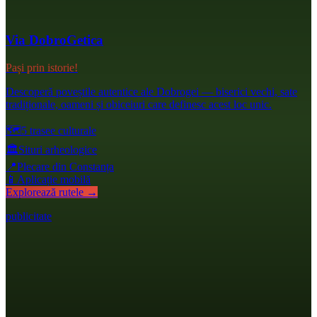
Via DobroGetica
Pași prin istorie!
Descoperă poveștile autentice ale Dobrogei — biserici vechi, sate
tradiționale, oameni și obiceiuri care definesc acest loc unic.
🗺️
5 trasee culturale
🏛️
Situri arheologice
📍
Plecare din Constanța
📱
Aplicație mobilă
Explorează rutele →
publicitate