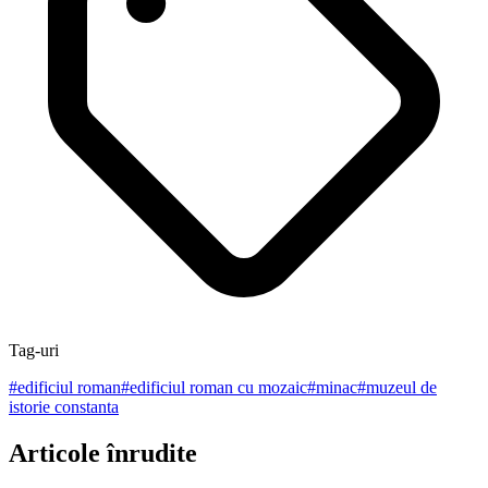
Tag-uri
#
edificiul roman
#
edificiul roman cu mozaic
#
minac
#
muzeul de
istorie constanta
Articole înrudite