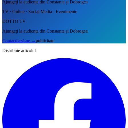
Ajungeți la audiența din Constanța și Dobrogea
TV · Online · Social Media · Evenimente
DOTTO TV
Ajungeți la audiența din Constanța și Dobrogea
Contactează-ne
→
publicitate
Distribuie articolul