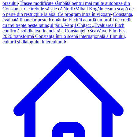
orașului
•
Trasee modificate sâmbătă pentru mai multe autobuze din
Constanța. Ce trebuie să știe călătorii
•
Mihail Kogălniceanu scapă de
o parte din restricțiile la apă. Ce program intră în vigoare
•
Constanța,
evaluată financiar peste România: Fitch îi acordă un profil de credit
cu trei trepte peste ratingul țării. Vergil Chițac: „Evaluarea Fitch
confirmă soliditatea financiară a Constanței”
•
SeaWave Film Fest
2026 transformă Constanța într-o scenă internațională a filmului,
culturii și dialogului intercultural
•