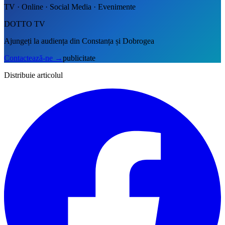
TV · Online · Social Media · Evenimente
DOTTO TV
Ajungeți la audiența din Constanța și Dobrogea
Contactează-ne
→
publicitate
Distribuie articolul