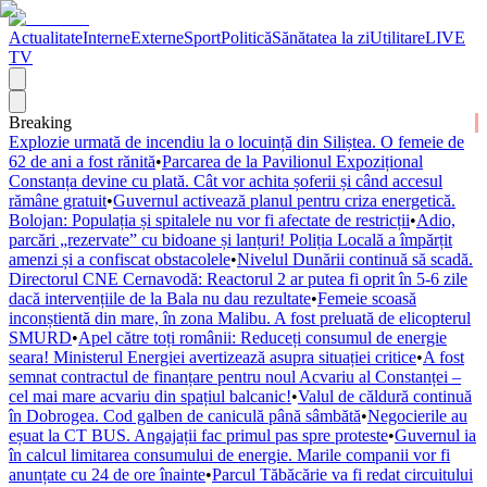
Actualitate
Interne
Externe
Sport
Politică
Sănătatea la zi
Utilitare
LIVE
TV
Breaking
Explozie urmată de incendiu la o locuință din Siliștea. O femeie de
62 de ani a fost rănită
•
Parcarea de la Pavilionul Expozițional
Constanța devine cu plată. Cât vor achita șoferii și când accesul
rămâne gratuit
•
Guvernul activează planul pentru criza energetică.
Bolojan: Populația și spitalele nu vor fi afectate de restricții
•
Adio,
parcări „rezervate” cu bidoane și lanțuri! Poliția Locală a împărțit
amenzi și a confiscat obstacolele
•
Nivelul Dunării continuă să scadă.
Directorul CNE Cernavodă: Reactorul 2 ar putea fi oprit în 5-6 zile
dacă intervențiile de la Bala nu dau rezultate
•
Femeie scoasă
inconștientă din mare, în zona Malibu. A fost preluată de elicopterul
SMURD
•
Apel către toți românii: Reduceți consumul de energie
seara! Ministerul Energiei avertizează asupra situației critice
•
A fost
semnat contractul de finanțare pentru noul Acvariu al Constanței –
cel mai mare acvariu din spațiul balcanic!
•
Valul de căldură continuă
în Dobrogea. Cod galben de caniculă până sâmbătă
•
Negocierile au
eșuat la CT BUS. Angajații fac primul pas spre proteste
•
Guvernul ia
în calcul limitarea consumului de energie. Marile companii vor fi
anunțate cu 24 de ore înainte
•
Parcul Tăbăcărie va fi redat circuitului