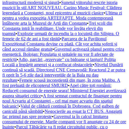
infrastructură modernă și sigură
•
Sunetul viitorului rescrie istoria
muzicii în stil ART NOUVEAU. Cazino Music Festival: Clădirea
legendară a Constanței, noul epicentru al muzicii clasice
•
Ultima zi
pentru a vedea expoziția ARTEFAPTE. Moda contemporană
întâlnește arta la Muzeul de Artă din Constanța
•
Trei școli din
Constanța intră în reabilitare. Unde vor învăța elevii din
toamnă
•
Explozie urmată de incendiu la o locuință din Siliștea. O
femeie de 62 de ani a fost rănită
•
Parcarea de la Pavilionul
Expozițional Constanța devine cu plată. Cât vor achita șoferii și
când accesul rămâne gratuit
•
Guvernul activează planul pentru criza
energetică. Bolojan: Populația și spitalele nu vor fi afectate de
restricții
•
Adio, parcări „rezervate” cu bidoane și lanțuri! Poliția
Locală a împărțit amenzi și a confiscat obstacolele
•
Nivelul Dunării
continuă să scadă. Directorul CNE Cernavodă: Reactorul 2 ar putea
fi oprit în 5-6 zile dacă intervențiile de la Bala nu dau
rezultate
•
Femeie scoasă inconștientă din mare, în zona Malibu. A
fost preluată de elicopterul SMURD
•
Apel către toți românii:
Reduceți consumul de energie seara! Ministerul Energiei avertizează
asupra situației critice
•
A fost semnat contractul de finanțare pentru
noul Acvariu al Constanței – cel mai mare acvariu din spațiul
balcanic!
•
Valul de căldură continuă în Dobrogea. Cod galben de
caniculă până sâmbătă
•
Negocierile au eșuat la CT BUS. Angajații
fac primul pas spre proteste
•
Guvernul ia în calcul limitarea
consumului de energie. Marile companii vor fi anunțate cu 24 de ore
înainte
•
Parcul Tăbăcărie va fi redat circuitului public, cu o