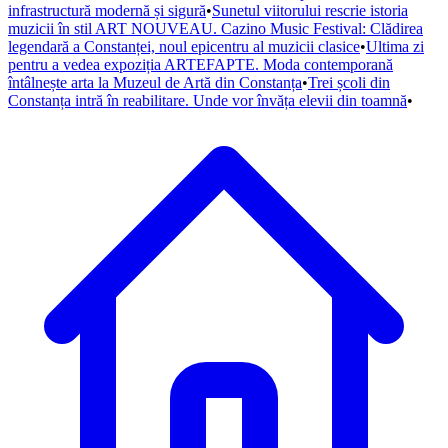
infrastructură modernă și sigură
•
Sunetul viitorului rescrie istoria
muzicii în stil ART NOUVEAU. Cazino Music Festival: Clădirea
legendară a Constanței, noul epicentru al muzicii clasice
•
Ultima zi
pentru a vedea expoziția ARTEFAPTE. Moda contemporană
întâlnește arta la Muzeul de Artă din Constanța
•
Trei școli din
Constanța intră în reabilitare. Unde vor învăța elevii din toamnă
•