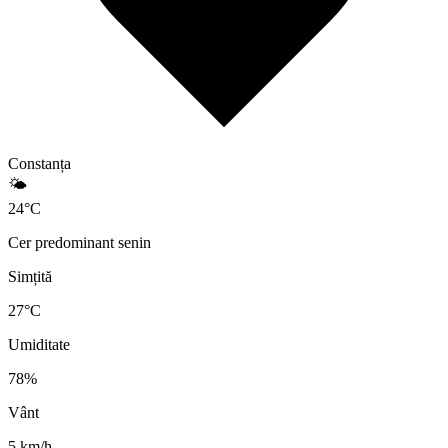
Constanța
🌤️
24
°
C
Cer predominant senin
Simțită
27
°C
Umiditate
78
%
Vânt
5
km/h