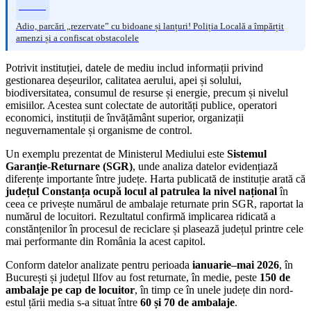
Adio, parcări „rezervate” cu bidoane și lanțuri! Poliția Locală a împărțit
amenzi și a confiscat obstacolele
Potrivit instituției, datele de mediu includ informații privind
gestionarea deșeurilor, calitatea aerului, apei și solului,
biodiversitatea, consumul de resurse și energie, precum și nivelul
emisiilor. Acestea sunt colectate de autorități publice, operatori
economici, instituții de învățământ superior, organizații
neguvernamentale și organisme de control.
Un exemplu prezentat de Ministerul Mediului este
Sistemul
Garanție-Returnare (SGR)
, unde analiza datelor evidențiază
diferențe importante între județe. Harta publicată de instituție arată că
județul Constanța ocupă locul al patrulea la nivel național
în
ceea ce privește numărul de ambalaje returnate prin SGR, raportat la
numărul de locuitori. Rezultatul confirmă implicarea ridicată a
constănțenilor în procesul de reciclare și plasează județul printre cele
mai performante din România la acest capitol.
Conform datelor analizate pentru perioada
ianuarie–mai 2026
, în
București și județul Ilfov au fost returnate, în medie, peste
150 de
ambalaje pe cap de locuitor
, în timp ce în unele județe din nord-
estul țării media s-a situat între
60 și 70 de ambalaje
.