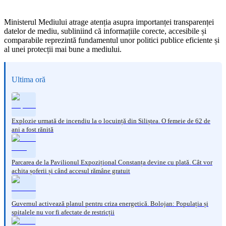
Ministerul Mediului atrage atenția asupra importanței transparenței
datelor de mediu, subliniind că informațiile corecte, accesibile și
comparabile reprezintă fundamentul unor politici publice eficiente și
al unei protecții mai bune a mediului.
Ultima oră
Explozie urmată de incendiu la o locuință din Siliștea. O femeie de 62 de
ani a fost rănită
Parcarea de la Pavilionul Expozițional Constanța devine cu plată. Cât vor
achita șoferii și când accesul rămâne gratuit
Guvernul activează planul pentru criza energetică. Bolojan: Populația și
spitalele nu vor fi afectate de restricții