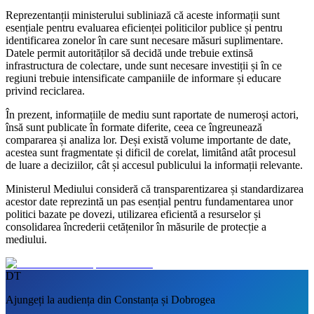
Reprezentanții ministerului subliniază că aceste informații sunt
esențiale pentru evaluarea eficienței politicilor publice și pentru
identificarea zonelor în care sunt necesare măsuri suplimentare.
Datele permit autorităților să decidă unde trebuie extinsă
infrastructura de colectare, unde sunt necesare investiții și în ce
regiuni trebuie intensificate campaniile de informare și educare
privind reciclarea.
În prezent, informațiile de mediu sunt raportate de numeroși actori,
însă sunt publicate în formate diferite, ceea ce îngreunează
compararea și analiza lor. Deși există volume importante de date,
acestea sunt fragmentate și dificil de corelat, limitând atât procesul
de luare a deciziilor, cât și accesul publicului la informații relevante.
Ministerul Mediului consideră că transparentizarea și standardizarea
acestor date reprezintă un pas esențial pentru fundamentarea unor
politici bazate pe dovezi, utilizarea eficientă a resurselor și
consolidarea încrederii cetățenilor în măsurile de protecție a
mediului.
DT
Ajungeți la audiența din Constanța și Dobrogea