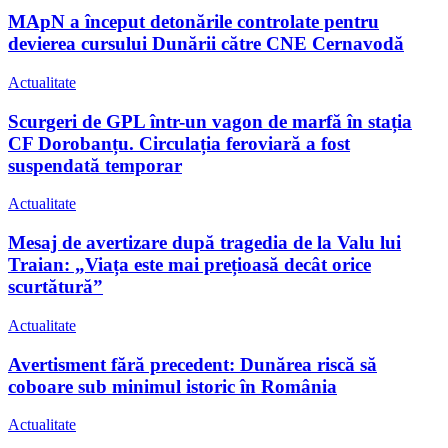
MApN a început detonările controlate pentru
devierea cursului Dunării către CNE Cernavodă
Actualitate
Scurgeri de GPL într-un vagon de marfă în stația
CF Dorobanțu. Circulația feroviară a fost
suspendată temporar
Actualitate
Mesaj de avertizare după tragedia de la Valu lui
Traian: „Viața este mai prețioasă decât orice
scurtătură”
Actualitate
Avertisment fără precedent: Dunărea riscă să
coboare sub minimul istoric în România
Actualitate