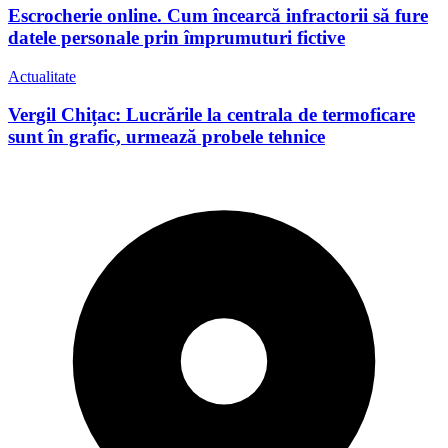
Escrocherie online. Cum încearcă infractorii să fure
datele personale prin împrumuturi fictive
Actualitate
Vergil Chițac: Lucrările la centrala de termoficare
sunt în grafic, urmează probele tehnice