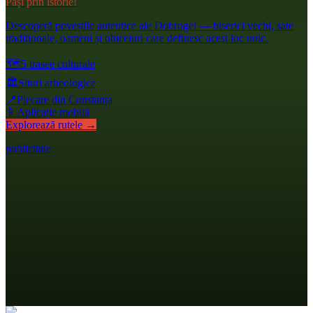
Pași prin istorie!
Descoperă poveștile autentice ale Dobrogei — biserici vechi, sate
tradiționale, oameni și obiceiuri care definesc acest loc unic.
🗺️
5 trasee culturale
🏛️
Situri arheologice
📍
Plecare din Constanța
📱
Aplicație mobilă
Explorează rutele →
publicitate