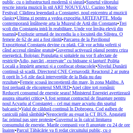
public, cu o infrastructură modernă și sigură
•
Sunetul viitorului
rescrie istoria muzicii în stil ART NOUVEAU. Cazino Music
Festival: Clădirea legendară a Constanței, noul epicentru al muzicii
clasice
•
Ultima zi pentru a vedea expoziția ARTEFAPTE. Moda
contemporană întâlnește arta la Muzeul de Artă din Constanța
•
Trei
școli din Constanța intră în reabilitare. Unde vor învăța elevii din
toamnă
•
Explozie urmată de incendiu la o locuință din Siliștea. O
femeie de 62 de ani a fost rănită
•
Parcarea de la Pavilionul
Expozițional Constanța devine cu plată. Cât vor achita șoferii și
când accesul rămâne gratuit
•
Guvernul activează planul pentru criza
energetică. Bolojan: Populația și spitalele nu vor fi afectate de
restricții
•
Adio, parcări „rezervate” cu bidoane și lanțuri! Poliția
Locală a împărțit amenzi și a confiscat obstacolele
•
Nivelul Dunării
continuă să scadă. Directorul CNE Cernavodă: Reactorul 2 ar putea
fi oprit în 5-6 zile dacă intervențiile de la Bala nu dau
rezultate
•
Femeie scoasă inconștientă din mare, în zona Malibu. A
fost preluată de elicopterul SMURD
•
Apel către toți românii:
Reduceți consumul de energie seara! Ministerul Energiei avertizează
asupra situației critice
•
A fost semnat contractul de finanțare pentru
noul Acvariu al Constanței – cel mai mare acvariu din spațiul
balcanic!
•
Valul de căldură continuă în Dobrogea. Cod galben de
caniculă până sâmbătă
•
Negocierile au eșuat la CT BUS. Angajații
fac primul pas spre proteste
•
Guvernul ia în calcul limitarea
consumului de energie. Marile companii vor fi anunțate cu 24 de ore
înainte
•
Parcul Tăbăcărie va fi redat circuitului public, cu o