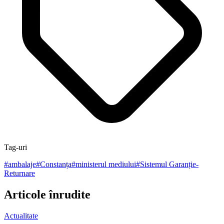
Tag-uri
#
ambalaje
#
Constanța
#
ministerul mediului
#
Sistemul Garanție-
Returnare
Articole înrudite
Actualitate