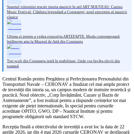
Sunetul viitorului rescrie istoria muzicii în stil ART NOUVEAU. Cazino
Music Festival: Clădirea legendară a Constanței, noul epicentru al muzicii
clasice
Ultima zi pentru a vedea expoziția ARTEFAPTE. Moda contemporană
întâlnește arta la Muzeul de Artă din Constanța
Trei școli din Constanța intră în reabilitare. Unde vor învăța elevii din
toamnă
Centrul Român pentru Pregătirea și Perfecționarea Personalului din
Transporturi Navale – CERONAV a finalizat cel mai amplu proiect
de investiții din istoria sa, un campus modern de instruire teoretică și
practică. Noul obiectiv, „Corp Învățământ, Cazare și Bazin de
Antrenamente”, a fost realizat pentru a răspunde cerințelor tot mai
exigente ale pieței internaționale, în special pentru cursurile
acreditate OPITO, GWO, DP – Nautical Institute și pentru
programele obligatorii sub standard STCW.
Recepția finală a obiectivului de investiții a avut loc la data de 22
aprilie 2026, iar din 4 mai 2026 cursurile CERONAV se desfășoară