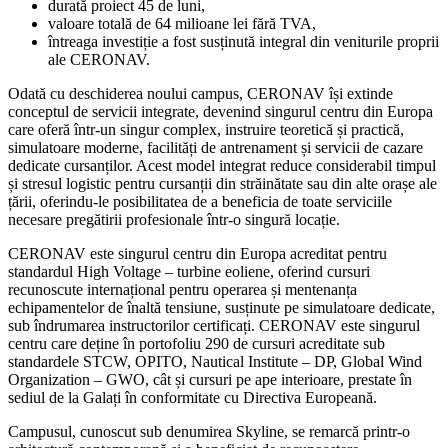
durată proiect 45 de luni,
valoare totală de 64 milioane lei fără TVA,
întreaga investiție a fost susținută integral din veniturile proprii
ale CERONAV.
Odată cu deschiderea noului campus, CERONAV își extinde
conceptul de servicii integrate, devenind singurul centru din Europa
care oferă într-un singur complex, instruire teoretică și practică,
simulatoare moderne, facilități de antrenament și servicii de cazare
dedicate cursanților. Acest model integrat reduce considerabil timpul
și stresul logistic pentru cursanții din străinătate sau din alte orașe ale
țării, oferindu-le posibilitatea de a beneficia de toate serviciile
necesare pregătirii profesionale într-o singură locație.
CERONAV este singurul centru din Europa acreditat pentru
standardul High Voltage – turbine eoliene, oferind cursuri
recunoscute internațional pentru operarea și mentenanța
echipamentelor de înaltă tensiune, susținute pe simulatoare dedicate,
sub îndrumarea instructorilor certificați. CERONAV este singurul
centru care deține în portofoliu 290 de cursuri acreditate sub
standardele STCW, OPITO, Nautical Institute – DP, Global Wind
Organization – GWO, cât și cursuri pe ape interioare, prestate în
sediul de la Galați în conformitate cu Directiva Europeană.
Campusul, cunoscut sub denumirea Skyline, se remarcă printr-o