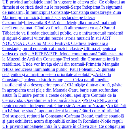
UE privind ambalajele intră în vigoare în câteva zile. Ce obligații au
firmele și ce riscă dacă nu le respectă
•
Șarpe îndepărtat în siguranță
de jandarmi, în municipiul Constanța
•
Constanța sărbătorește Ziua
Marinei prin muzică, lumină și spectacole pe faleza
Cazinoului
•
Intervenția RAJA de la Medgidia durează mai mult
decât era estimat. Când va fi reluată alimentarea cu apă
•
Parcul
Tăbăcărie va fi redat circuitului public, cu o infrastructură modernă
și sigură
•
Sunetul viitorului rescrie istoria muzicii în stil ART
NOUVEAU. Cazino Music Festival: Clădirea legendară a
Constanței, noul epicentru al muzicii clasice
•
Ultima zi pentru a
vedea expoziția ARTEFAPTE. Moda contemporană întâlnește arta
la Muzeul de Artă din Constanța
•
Trei școli din Constanța intră în
reabilitare. Unde vor învăța elevii din toamnă
•
Primăria Mangalia
refuză reducerea iluminatului public. Paul Foleanu: „Siguranța
cetățenilor și a turiștilor este o prioritate absolută”
•
„Astăzi la
Constanța”, calendar istoric 6 august – Criza pâinii, medici
insuficienți și o descoperire epocală
•
Rămăşiţe dintr-o dronă, găsite
în apropierea unei plaje din Mamaia
•
Patru barje sunt scufundate
astăzi în Dunăre pentru a crește debitul apei spre Centrala de la
Cernavodă. Operațiunea a fost amânată o zi
•
PSD și PNL, acord
pentru premier independent: Cine este Alexandru Nazare
•
Au tâlhărit
un bărbat pe stradă, apoi au plecat la cumpărături cu cardurile lui.
Doi suspecți, reținuți la Constanța
•
Cafeaua Baqué, tradiție spaniolă
și gust echilibrat, acum disponibilă online în România
•
Noile reguli
UE privind ambalajele intră în vigoare în câteva zile. Ce obligații au