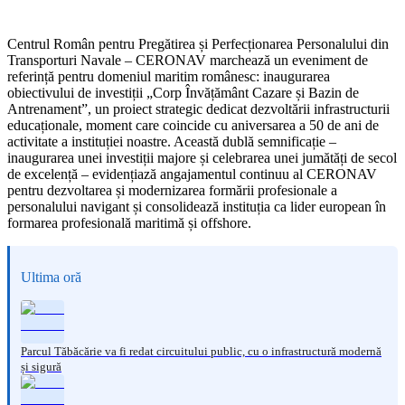
Centrul Român pentru Pregătirea și Perfecționarea Personalului din
Transporturi Navale – CERONAV marchează un eveniment de
referință pentru domeniul maritim românesc: inaugurarea
obiectivului de investiții „Corp Învățământ Cazare și Bazin de
Antrenament”, un proiect strategic dedicat dezvoltării infrastructurii
educaționale, moment care coincide cu aniversarea a 50 de ani de
activitate a instituției noastre. Această dublă semnificație –
inaugurarea unei investiții majore și celebrarea unei jumătăți de secol
de excelență – evidențiază angajamentul continuu al CERONAV
pentru dezvoltarea și modernizarea formării profesionale a
personalului navigant și consolidează instituția ca lider european în
formarea profesională maritimă și offshore.
Ultima oră
Parcul Tăbăcărie va fi redat circuitului public, cu o infrastructură modernă
și sigură