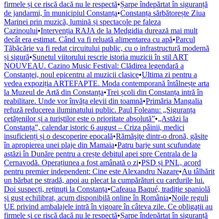
firmele și ce riscă dacă nu le respectă
•
Șarpe îndepărtat în siguranță
de jandarmi, în municipiul Constanța
•
Constanța sărbătorește Ziua
Marinei prin muzică, lumină și spectacole pe faleza
Cazinoului
•
Intervenția RAJA de la Medgidia durează mai mult
decât era estimat. Când va fi reluată alimentarea cu apă
•
Parcul
Tăbăcărie va fi redat circuitului public, cu o infrastructură modernă
și sigură
•
Sunetul viitorului rescrie istoria muzicii în stil ART
NOUVEAU. Cazino Music Festival: Clădirea legendară a
Constanței, noul epicentru al muzicii clasice
•
Ultima zi pentru a
vedea expoziția ARTEFAPTE. Moda contemporană întâlnește arta
la Muzeul de Artă din Constanța
•
Trei școli din Constanța intră în
reabilitare. Unde vor învăța elevii din toamnă
•
Primăria Mangalia
refuză reducerea iluminatului public. Paul Foleanu: „Siguranța
cetățenilor și a turiștilor este o prioritate absolută”
•
„Astăzi la
Constanța”, calendar istoric 6 august – Criza pâinii, medici
insuficienți și o descoperire epocală
•
Rămăşiţe dintr-o dronă, găsite
în apropierea unei plaje din Mamaia
•
Patru barje sunt scufundate
astăzi în Dunăre pentru a crește debitul apei spre Centrala de la
Cernavodă. Operațiunea a fost amânată o zi
•
PSD și PNL, acord
pentru premier independent: Cine este Alexandru Nazare
•
Au tâlhărit
un bărbat pe stradă, apoi au plecat la cumpărături cu cardurile lui.
Doi suspecți, reținuți la Constanța
•
Cafeaua Baqué, tradiție spaniolă
și gust echilibrat, acum disponibilă online în România
•
Noile reguli
UE privind ambalajele intră în vigoare în câteva zile. Ce obligații au
firmele și ce riscă dacă nu le respectă
•
Șarpe îndepărtat în siguranță