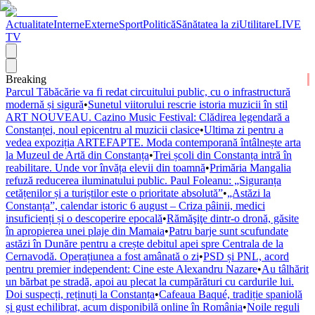
Actualitate
Interne
Externe
Sport
Politică
Sănătatea la zi
Utilitare
LIVE
TV
Breaking
Parcul Tăbăcărie va fi redat circuitului public, cu o infrastructură
modernă și sigură
•
Sunetul viitorului rescrie istoria muzicii în stil
ART NOUVEAU. Cazino Music Festival: Clădirea legendară a
Constanței, noul epicentru al muzicii clasice
•
Ultima zi pentru a
vedea expoziția ARTEFAPTE. Moda contemporană întâlnește arta
la Muzeul de Artă din Constanța
•
Trei școli din Constanța intră în
reabilitare. Unde vor învăța elevii din toamnă
•
Primăria Mangalia
refuză reducerea iluminatului public. Paul Foleanu: „Siguranța
cetățenilor și a turiștilor este o prioritate absolută”
•
„Astăzi la
Constanța”, calendar istoric 6 august – Criza pâinii, medici
insuficienți și o descoperire epocală
•
Rămăşiţe dintr-o dronă, găsite
în apropierea unei plaje din Mamaia
•
Patru barje sunt scufundate
astăzi în Dunăre pentru a crește debitul apei spre Centrala de la
Cernavodă. Operațiunea a fost amânată o zi
•
PSD și PNL, acord
pentru premier independent: Cine este Alexandru Nazare
•
Au tâlhărit
un bărbat pe stradă, apoi au plecat la cumpărături cu cardurile lui.
Doi suspecți, reținuți la Constanța
•
Cafeaua Baqué, tradiție spaniolă
și gust echilibrat, acum disponibilă online în România
•
Noile reguli