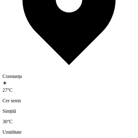
Constanța
☀️
27
°
C
Cer senin
Simțită
30
°C
Umiditate