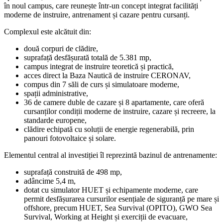
în noul campus, care reunește într-un concept integrat facilități
moderne de instruire, antrenament și cazare pentru cursanți.
Complexul este alcătuit din:
două corpuri de clădire,
suprafață desfășurată totală de 5.381 mp,
campus integrat de instruire teoretică și practică,
acces direct la Baza Nautică de instruire CERONAV,
compus din 7 săli de curs și simulatoare moderne,
spații administrative,
36 de camere duble de cazare și 8 apartamente, care oferă
cursanților condiții moderne de instruire, cazare și recreere, la
standarde europene,
clădire echipată cu soluții de energie regenerabilă, prin
panouri fotovoltaice și solare.
Elementul central al investiției îl reprezintă bazinul de antrenamente:
suprafață construită de 498 mp,
adâncime 5,4 m,
dotat cu simulator HUET și echipamente moderne, care
permit desfășurarea cursurilor esențiale de siguranță pe mare și
offshore, precum HUET, Sea Survival (OPITO), GWO Sea
Survival, Working at Height și exerciții de evacuare,