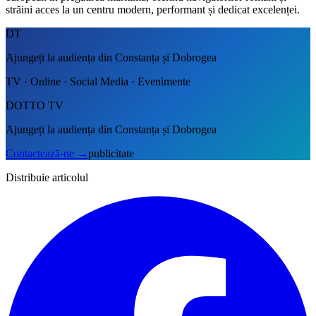
străini acces la un centru modern, performant și dedicat excelenței.
DT
Ajungeți la audiența din Constanța și Dobrogea
TV · Online · Social Media · Evenimente
DOTTO TV
Ajungeți la audiența din Constanța și Dobrogea
Contactează-ne
→
publicitate
Distribuie articolul