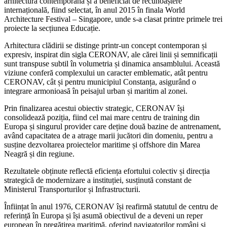
arhitectură contemporană și a beneficiat de recunoaștere
internațională, fiind selectat, în anul 2015 în finala World
Architecture Festival – Singapore, unde s-a clasat printre primele trei
proiecte la secțiunea Educație.
Arhitectura clădirii se distinge printr-un concept contemporan și
expresiv, inspirat din sigla CERONAV, ale cărei linii și semnificații
sunt transpuse subtil în volumetria și dinamica ansamblului. Această
viziune conferă complexului un caracter emblematic, atât pentru
CERONAV, cât și pentru municipiul Constanța, asigurând o
integrare armonioasă în peisajul urban și maritim al zonei.
Prin finalizarea acestui obiectiv strategic, CERONAV își
consolidează poziția, fiind cel mai mare centru de training din
Europa și singurul provider care deține două bazine de antrenament,
având capacitatea de a atrage marii jucători din domeniu, pentru a
susține dezvoltarea proiectelor maritime și offshore din Marea
Neagră și din regiune.
Rezultatele obținute reflectă eficiența efortului colectiv și direcția
strategică de modernizare a instituției, susținută constant de
Ministerul Transporturilor și Infrastructurii.
Înființat în anul 1976, CERONAV își reafirmă statutul de centru de
referință în Europa și își asumă obiectivul de a deveni un reper
european în pregătirea maritimă, oferind navigatorilor români și