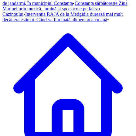
de jandarmi, în municipiul Constanța
•
Constanța sărbătorește Ziua
Marinei prin muzică, lumină și spectacole pe faleza
Cazinoului
•
Intervenția RAJA de la Medgidia durează mai mult
decât era estimat. Când va fi reluată alimentarea cu apă
•