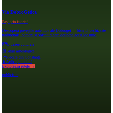
Via DobroGetica
Pași prin istorie!
Descoperă poveștile autentice ale Dobrogei — biserici vechi, sate
tradiționale, oameni și obiceiuri care definesc acest loc unic.
🗺️
5 trasee culturale
🏛️
Situri arheologice
📍
Plecare din Constanța
📱
Aplicație mobilă
Explorează rutele →
publicitate