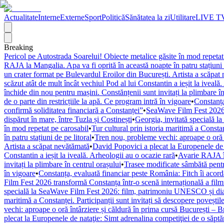
Actualitate
Interne
Externe
Sport
Politică
Sănătatea la zi
Utilitare
LIVE T
Breaking
Pericol pe Autostrada Soarelui! Obiecte metalice găsite în mod repetat
RAJA la Mangalia. Apa va fi oprită în această noapte în patru stațiuni 
un crater format pe Bulevardul Eroilor din București. Artista a scăpat
scăzut atât de mult încât vechiul Pod al lui Constantin a ieșit la iveală
închide din nou pentru mașini. Constănțenii sunt invitați la plimbare în
de o parte din restricțiile la apă. Ce program intră în vigoare
•
Constanța
confirmă soliditatea financiară a Constanței”
•
SeaWave Film Fest 2026 tr
dispărut în mare, între Tuzla și Costinești
•
Georgia, invitată specială 
în mod repetat pe carosabil
•
Tur cultural prin istoria maritimă a Constan
în patru stațiuni de pe litoral
•
Tren nou, probleme vechi: aproape o oră î
Artista a scăpat nevătămată
•
David Popovici a plecat la Europenele de 
Constantin a ieșit la iveală. Arheologii au o ocazie rară
•
Avarie RAJA în
invitați la plimbare în centrul orașului
•
Trasee modificate sâmbătă pentr
în vigoare
•
Constanța, evaluată financiar peste România: Fitch îi acordă 
Film Fest 2026 transformă Constanța într-o scenă internațională a filmulu
specială la SeaWave Film Fest 2026: film, patrimoniu UNESCO și dial
maritimă a Constanței. Participanții sunt invitați să descopere poveștil
vechi: aproape o oră întârziere și căldură în prima cursă București – 
plecat la Europenele de nataţie: Simt adrenalina competiţiei de o săpt