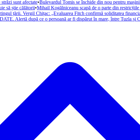
trăzi sunt afectate
•
Bulevardul Tomis se închide din nou pentru mașini. 
 să știe călătorii
•
Mihail Kogălniceanu scapă de o parte din restricțiile
atingul țării. Vergil Chițac: „Evaluarea Fitch confirmă soliditatea financ
ATE. Alertă după ce o persoană ar fi dispărut în mare, între Tuzla și C