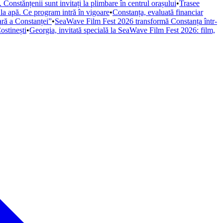
Constănțenii sunt invitați la plimbare în centrul orașului
•
Trasee
 la apă. Ce program intră în vigoare
•
Constanța, evaluată financiar
iară a Constanței”
•
SeaWave Film Fest 2026 transformă Constanța într-
ostinești
•
Georgia, invitată specială la SeaWave Film Fest 2026: film,