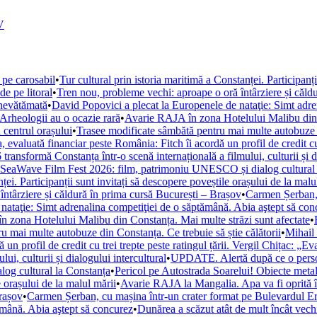
V
 pe carosabil
•
Tur cultural prin istoria maritimă a Constanței. Participanț
de pe litoral
•
Tren nou, probleme vechi: aproape o oră întârziere și căld
 nevătămată
•
David Popovici a plecat la Europenele de nataţie: Simt adre
. Arheologii au o ocazie rară
•
Avarie RAJA în zona Hotelului Malibu din C
 centrul orașului
•
Trasee modificate sâmbătă pentru mai multe autobuze di
, evaluată financiar peste România: Fitch îi acordă un profil de credit cu 
ansformă Constanța într-o scenă internațională a filmului, culturii și di
la SeaWave Film Fest 2026: film, patrimoniu UNESCO și dialog cultural
ței. Participanții sunt invitați să descopere poveștile orașului de la malu
ntârziere și căldură în prima cursă București – Brașov
•
Carmen Șerban, 
nataţie: Simt adrenalina competiţiei de o săptămână. Abia aştept să con
 zona Hotelului Malibu din Constanța. Mai multe străzi sunt afectate
•
u mai multe autobuze din Constanța. Ce trebuie să știe călătorii
•
Mihail 
un profil de credit cu trei trepte peste ratingul țării. Vergil Chițac: „E
i, culturii și dialogului intercultural
•
UPDATE. Alertă după ce o persoan
og cultural la Constanța
•
Pericol pe Autostrada Soarelui! Obiecte metal
e orașului de la malul mării
•
Avarie RAJA la Mangalia. Apa va fi oprită în 
Brașov
•
Carmen Șerban, cu mașina într-un crater format pe Bulevardul Ero
ămână. Abia aştept să concurez
•
Dunărea a scăzut atât de mult încât vechi