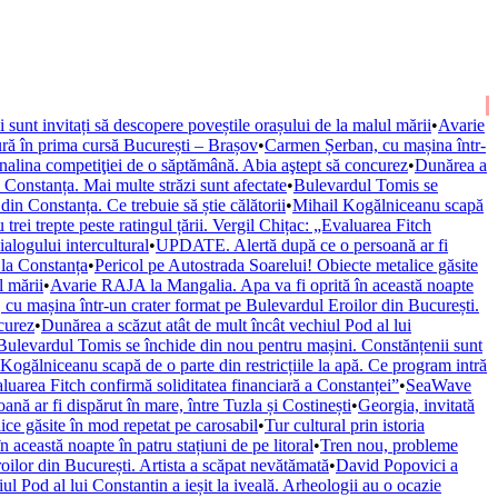
ii sunt invitați să descopere poveștile orașului de la malul mării
•
Avarie
ură în prima cursă București – Brașov
•
Carmen Șerban, cu mașina într-
nalina competiţiei de o săptămână. Abia aştept să concurez
•
Dunărea a
onstanța. Mai multe străzi sunt afectate
•
Bulevardul Tomis se
n Constanța. Ce trebuie să știe călătorii
•
Mihail Kogălniceanu scapă
trei trepte peste ratingul țării. Vergil Chițac: „Evaluarea Fitch
alogului intercultural
•
UPDATE. Alertă după ce o persoană ar fi
 la Constanța
•
Pericol pe Autostrada Soarelui! Obiecte metalice găsite
l mării
•
Avarie RAJA la Mangalia. Apa va fi oprită în această noapte
cu mașina într-un crater format pe Bulevardul Eroilor din București.
curez
•
Dunărea a scăzut atât de mult încât vechiul Pod al lui
Bulevardul Tomis se închide din nou pentru mașini. Constănțenii sunt
Kogălniceanu scapă de o parte din restricțiile la apă. Ce program intră
valuarea Fitch confirmă soliditatea financiară a Constanței”
•
SeaWave
ă ar fi dispărut în mare, între Tuzla și Costinești
•
Georgia, invitată
ice găsite în mod repetat pe carosabil
•
Tur cultural prin istoria
această noapte în patru stațiuni de pe litoral
•
Tren nou, probleme
ilor din București. Artista a scăpat nevătămată
•
David Popovici a
ul Pod al lui Constantin a ieșit la iveală. Arheologii au o ocazie