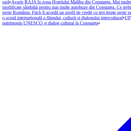
rară
•
Avarie RAJA în zona Hotelului Malibu din Constanța. Mai multe s
modificate sâmbătă pentru mai multe autobuze din Constanța. Ce trebuie
peste România: Fitch îi acordă un profil de credit cu trei trepte peste r
o scenă internațională a filmului, culturii și dialogului intercultural
•
UPD
patrimoniu UNESCO și dialog cultural la Constanța
•