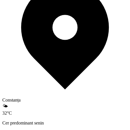
Constanța
🌤️
32
°
C
Cer predominant senin