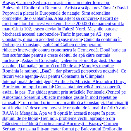
Brașov
•
Carmen Șerban, cu mașina într-un crater format pe
Bulevardul Eroilor din București. Artista a scăpat nevătămată
•
David
Popovici a plecat la Europenele de nataţie: Simt adrenalina
competiţiei de o săptămână. Abia aştept să concurez
•
Record de
turiști pe litoral în acest weekend. Peste 200.000 de oameni sunt la
mare
•
Linia 102, traseu deviat în Faleză Nord. Mașinile parcate
blochează accesul autobuzelor
•
Trafic îngreunat pe A2, spre
Constanța, după un accident cu șase mașini
•
Canicula continuă în
Dobrogea. Constanța, sub Cod Galben de temperaturi
ridicate
•
Intervenție contra cronometru la Cernavodă. Două barje au
fost scufundate pentru a crește debitul de apă către centrala
nucleară
•
„Astăzi la Constanța”, calendar istoric 8 august. Drama
vasului „Dalmația”, în urmă cu 100 de ani
•
Moody’s menține
România la ratingul „Baa3”, dar păstrează perspectiva negativă. Ce
riscuri vede agenția
•
Aur pentru Constanța la Olimpiada
Internațională de Inteligență Artificială. Mircistul Alexandru Thury-
Burileanu, în topul mondial
•
Constanța interbelică, redescoperită,
astăzi, la pas. Tur ghidat gratuit prin străzilele Peninsulei
•
Pericol pe
Autostrada Soarelui! Obiecte metalice găsite în mod repetat pe
carosabil
•
Tur cultural prin istoria maritimă a Constanței. Participanții
sunt invitați să descopere poveștile orașului de la malul mării
•
Avarie
RAJA la Mangalia. Apa va fi oprită în această noapte în patru
stațiuni de pe litoral
•
Tren nou, probleme vechi: aproape o oră
întârziere și căldură în prima cursă București – Brașov
•
Carmen
Șerban, cu mașina într-un crater format pe Bulevardul Eroilor din