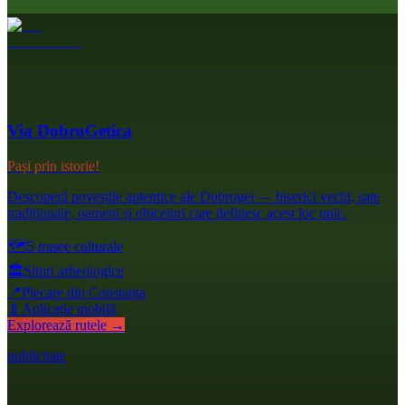
Via DobroGetica
Pași prin istorie!
Descoperă poveștile autentice ale Dobrogei — biserici vechi, sate
tradiționale, oameni și obiceiuri care definesc acest loc unic.
🗺️
5 trasee culturale
🏛️
Situri arheologice
📍
Plecare din Constanța
📱
Aplicație mobilă
Explorează rutele →
publicitate