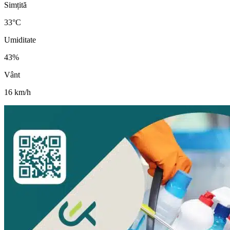
Simțită
33
°C
Umiditate
43
%
Vânt
16
km/h