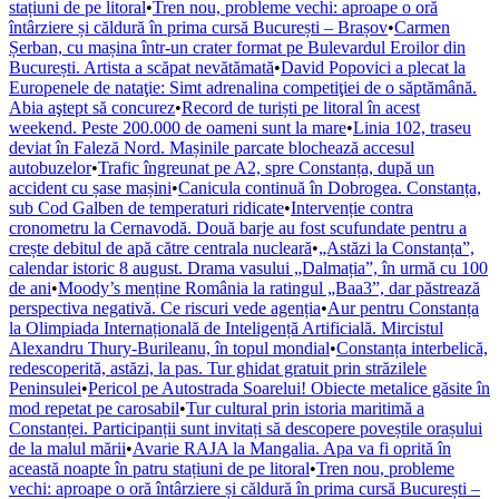
stațiuni de pe litoral
•
Tren nou, probleme vechi: aproape o oră
întârziere și căldură în prima cursă București – Brașov
•
Carmen
Șerban, cu mașina într-un crater format pe Bulevardul Eroilor din
București. Artista a scăpat nevătămată
•
David Popovici a plecat la
Europenele de nataţie: Simt adrenalina competiţiei de o săptămână.
Abia aştept să concurez
•
Record de turiști pe litoral în acest
weekend. Peste 200.000 de oameni sunt la mare
•
Linia 102, traseu
deviat în Faleză Nord. Mașinile parcate blochează accesul
autobuzelor
•
Trafic îngreunat pe A2, spre Constanța, după un
accident cu șase mașini
•
Canicula continuă în Dobrogea. Constanța,
sub Cod Galben de temperaturi ridicate
•
Intervenție contra
cronometru la Cernavodă. Două barje au fost scufundate pentru a
crește debitul de apă către centrala nucleară
•
„Astăzi la Constanța”,
calendar istoric 8 august. Drama vasului „Dalmația”, în urmă cu 100
de ani
•
Moody’s menține România la ratingul „Baa3”, dar păstrează
perspectiva negativă. Ce riscuri vede agenția
•
Aur pentru Constanța
la Olimpiada Internațională de Inteligență Artificială. Mircistul
Alexandru Thury-Burileanu, în topul mondial
•
Constanța interbelică,
redescoperită, astăzi, la pas. Tur ghidat gratuit prin străzilele
Peninsulei
•
Pericol pe Autostrada Soarelui! Obiecte metalice găsite în
mod repetat pe carosabil
•
Tur cultural prin istoria maritimă a
Constanței. Participanții sunt invitați să descopere poveștile orașului
de la malul mării
•
Avarie RAJA la Mangalia. Apa va fi oprită în
această noapte în patru stațiuni de pe litoral
•
Tren nou, probleme
vechi: aproape o oră întârziere și căldură în prima cursă București –