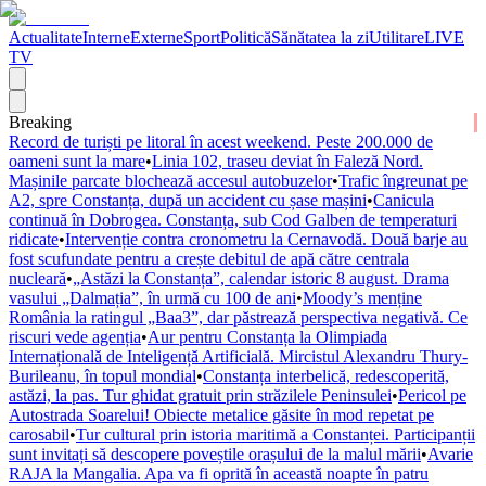
Actualitate
Interne
Externe
Sport
Politică
Sănătatea la zi
Utilitare
LIVE
TV
Breaking
Record de turiști pe litoral în acest weekend. Peste 200.000 de
oameni sunt la mare
•
Linia 102, traseu deviat în Faleză Nord.
Mașinile parcate blochează accesul autobuzelor
•
Trafic îngreunat pe
A2, spre Constanța, după un accident cu șase mașini
•
Canicula
continuă în Dobrogea. Constanța, sub Cod Galben de temperaturi
ridicate
•
Intervenție contra cronometru la Cernavodă. Două barje au
fost scufundate pentru a crește debitul de apă către centrala
nucleară
•
„Astăzi la Constanța”, calendar istoric 8 august. Drama
vasului „Dalmația”, în urmă cu 100 de ani
•
Moody’s menține
România la ratingul „Baa3”, dar păstrează perspectiva negativă. Ce
riscuri vede agenția
•
Aur pentru Constanța la Olimpiada
Internațională de Inteligență Artificială. Mircistul Alexandru Thury-
Burileanu, în topul mondial
•
Constanța interbelică, redescoperită,
astăzi, la pas. Tur ghidat gratuit prin străzilele Peninsulei
•
Pericol pe
Autostrada Soarelui! Obiecte metalice găsite în mod repetat pe
carosabil
•
Tur cultural prin istoria maritimă a Constanței. Participanții
sunt invitați să descopere poveștile orașului de la malul mării
•
Avarie
RAJA la Mangalia. Apa va fi oprită în această noapte în patru