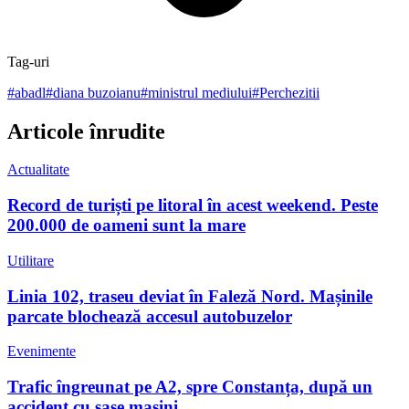
Tag-uri
#
abadl
#
diana buzoianu
#
ministrul mediului
#
Perchezitii
Articole înrudite
Actualitate
Record de turiști pe litoral în acest weekend. Peste
200.000 de oameni sunt la mare
Utilitare
Linia 102, traseu deviat în Faleză Nord. Mașinile
parcate blochează accesul autobuzelor
Evenimente
Trafic îngreunat pe A2, spre Constanța, după un
accident cu șase mașini