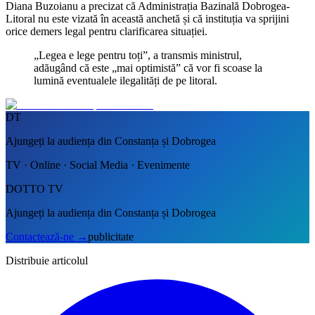
Diana Buzoianu a precizat că Administrația Bazinală Dobrogea-
Litoral nu este vizată în această anchetă și că instituția va sprijini
orice demers legal pentru clarificarea situației.
„Legea e lege pentru toți”, a transmis ministrul,
adăugând că este „mai optimistă” că vor fi scoase la
lumină eventualele ilegalități de pe litoral.
DT
Ajungeți la audiența din Constanța și Dobrogea
TV · Online · Social Media · Evenimente
DOTTO TV
Ajungeți la audiența din Constanța și Dobrogea
Contactează-ne
→
publicitate
Distribuie articolul