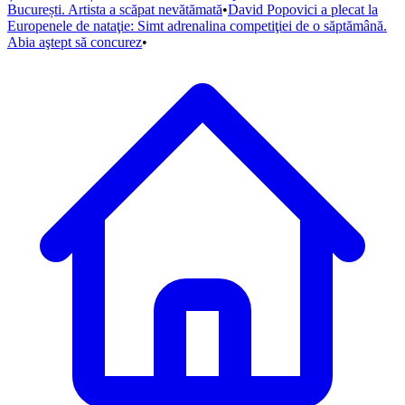
București. Artista a scăpat nevătămată
•
David Popovici a plecat la
Europenele de nataţie: Simt adrenalina competiţiei de o săptămână.
Abia aştept să concurez
•