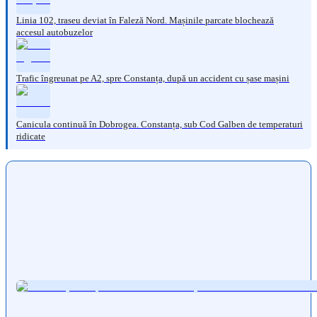
Linia 102, traseu deviat în Faleză Nord. Mașinile parcate blochează
accesul autobuzelor
Trafic îngreunat pe A2, spre Constanța, după un accident cu șase mașini
Canicula continuă în Dobrogea. Constanța, sub Cod Galben de temperaturi
ridicate