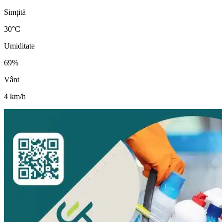
Simțită
30
°C
Umiditate
69
%
Vânt
4
km/h