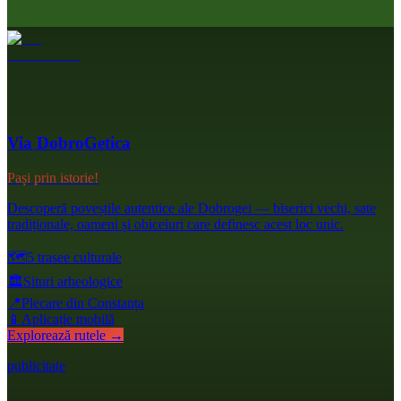
Via DobroGetica
Pași prin istorie!
Descoperă poveștile autentice ale Dobrogei — biserici vechi, sate
tradiționale, oameni și obiceiuri care definesc acest loc unic.
🗺️
5 trasee culturale
🏛️
Situri arheologice
📍
Plecare din Constanța
📱
Aplicație mobilă
Explorează rutele →
publicitate