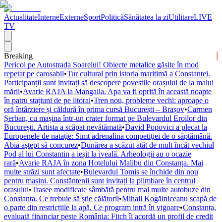
Actualitate
Interne
Externe
Sport
Politică
Sănătatea la zi
Utilitare
LIVE
TV
Breaking
Pericol pe Autostrada Soarelui! Obiecte metalice găsite în mod
repetat pe carosabil
•
Tur cultural prin istoria maritimă a Constanței.
Participanții sunt invitați să descopere poveștile orașului de la malul
mării
•
Avarie RAJA la Mangalia. Apa va fi oprită în această noapte
în patru stațiuni de pe litoral
•
Tren nou, probleme vechi: aproape o
oră întârziere și căldură în prima cursă București – Brașov
•
Carmen
Șerban, cu mașina într-un crater format pe Bulevardul Eroilor din
București. Artista a scăpat nevătămată
•
David Popovici a plecat la
Europenele de nataţie: Simt adrenalina competiţiei de o săptămână.
Abia aştept să concurez
•
Dunărea a scăzut atât de mult încât vechiul
Pod al lui Constantin a ieșit la iveală. Arheologii au o ocazie
rară
•
Avarie RAJA în zona Hotelului Malibu din Constanța. Mai
multe străzi sunt afectate
•
Bulevardul Tomis se închide din nou
pentru mașini. Constănțenii sunt invitați la plimbare în centrul
orașului
•
Trasee modificate sâmbătă pentru mai multe autobuze din
Constanța. Ce trebuie să știe călătorii
•
Mihail Kogălniceanu scapă de
o parte din restricțiile la apă. Ce program intră în vigoare
•
Constanța,
evaluată financiar peste România: Fitch îi acordă un profil de credit