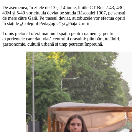
De asemenea, în zilele de 13 și 14 iunie, liniile CT Bus 2-43, 43C,
43M și 5-40 vor circula deviat pe strada Răscoalei 1907, pe sensul
de mers către Gară. Pe traseul deviat, autobuzele vor efectua opriri
în stațiile „Colegiul Pedagogic” și „Piața Unirii”.
Tomis pietonal oferă mai mult spațiu pentru oameni și pentru
experiențele care dau viață centrului orașului: plimbări, întâlniri,
gastronomie, cultură urbană și timp petrecut împreună.