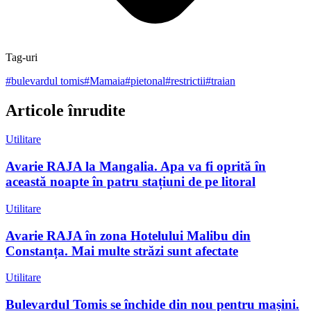
Tag-uri
#
bulevardul tomis
#
Mamaia
#
pietonal
#
restrictii
#
traian
Articole înrudite
Utilitare
Avarie RAJA la Mangalia. Apa va fi oprită în
această noapte în patru stațiuni de pe litoral
Utilitare
Avarie RAJA în zona Hotelului Malibu din
Constanța. Mai multe străzi sunt afectate
Utilitare
Bulevardul Tomis se închide din nou pentru mașini.