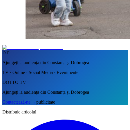
DT
Ajungeți la audiența din Constanța și Dobrogea
TV · Online · Social Media · Evenimente
DOTTO TV
Ajungeți la audiența din Constanța și Dobrogea
Contactează-ne
→
publicitate
Distribuie articolul