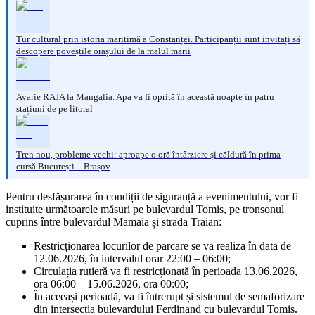
Tur cultural prin istoria maritimă a Constanței. Participanții sunt invitați să
descopere poveștile orașului de la malul mării
Avarie RAJA la Mangalia. Apa va fi oprită în această noapte în patru
stațiuni de pe litoral
Tren nou, probleme vechi: aproape o oră întârziere și căldură în prima
cursă București – Brașov
Pentru desfășurarea în condiții de siguranță a evenimentului, vor fi
instituite următoarele măsuri pe bulevardul Tomis, pe tronsonul
cuprins între bulevardul Mamaia și strada Traian:
Restricționarea locurilor de parcare se va realiza în data de
12.06.2026, în intervalul orar 22:00 – 06:00;
Circulația rutieră va fi restricționată în perioada 13.06.2026,
ora 06:00 – 15.06.2026, ora 00:00;
În aceeași perioadă, va fi întrerupt și sistemul de semaforizare
din intersecția bulevardului Ferdinand cu bulevardul Tomis.