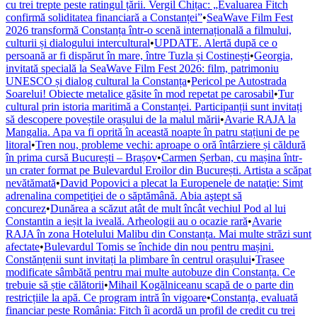
cu trei trepte peste ratingul țării. Vergil Chițac: „Evaluarea Fitch
confirmă soliditatea financiară a Constanței”
•
SeaWave Film Fest
2026 transformă Constanța într-o scenă internațională a filmului,
culturii și dialogului intercultural
•
UPDATE. Alertă după ce o
persoană ar fi dispărut în mare, între Tuzla și Costinești
•
Georgia,
invitată specială la SeaWave Film Fest 2026: film, patrimoniu
UNESCO și dialog cultural la Constanța
•
Pericol pe Autostrada
Soarelui! Obiecte metalice găsite în mod repetat pe carosabil
•
Tur
cultural prin istoria maritimă a Constanței. Participanții sunt invitați
să descopere poveștile orașului de la malul mării
•
Avarie RAJA la
Mangalia. Apa va fi oprită în această noapte în patru stațiuni de pe
litoral
•
Tren nou, probleme vechi: aproape o oră întârziere și căldură
în prima cursă București – Brașov
•
Carmen Șerban, cu mașina într-
un crater format pe Bulevardul Eroilor din București. Artista a scăpat
nevătămată
•
David Popovici a plecat la Europenele de nataţie: Simt
adrenalina competiţiei de o săptămână. Abia aştept să
concurez
•
Dunărea a scăzut atât de mult încât vechiul Pod al lui
Constantin a ieșit la iveală. Arheologii au o ocazie rară
•
Avarie
RAJA în zona Hotelului Malibu din Constanța. Mai multe străzi sunt
afectate
•
Bulevardul Tomis se închide din nou pentru mașini.
Constănțenii sunt invitați la plimbare în centrul orașului
•
Trasee
modificate sâmbătă pentru mai multe autobuze din Constanța. Ce
trebuie să știe călătorii
•
Mihail Kogălniceanu scapă de o parte din
restricțiile la apă. Ce program intră în vigoare
•
Constanța, evaluată
financiar peste România: Fitch îi acordă un profil de credit cu trei