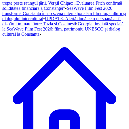
trepte peste ratingul țării. Vergil Chițac: „Evaluarea Fitch confirmă
soliditatea financiară a Constanței”
•
SeaWave Film Fest 2026
transformă Constanța într-o scenă internațională a filmului, culturii și
dialogului intercultural
•
UPDATE. Alertă după ce o persoană ar fi
dispărut în mare, între Tuzla și Costinești
•
Georgia, invitată specială
la SeaWave Film Fest 2026: film, patrimoniu UNESCO și dialog
cultural la Constanța
•