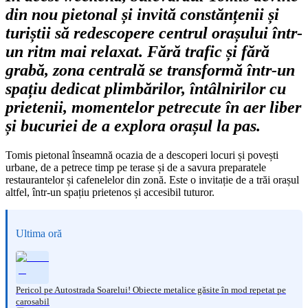
din nou pietonal și invită constănțenii și
turiștii să redescopere centrul orașului într-
un ritm mai relaxat. Fără trafic și fără
grabă, zona centrală se transformă într-un
spațiu dedicat plimbărilor, întâlnirilor cu
prietenii, momentelor petrecute în aer liber
și bucuriei de a explora orașul la pas.
Tomis pietonal înseamnă ocazia de a descoperi locuri și povești
urbane, de a petrece timp pe terase și de a savura preparatele
restaurantelor și cafenelelor din zonă. Este o invitație de a trăi orașul
altfel, într-un spațiu prietenos și accesibil tuturor.
Ultima oră
Pericol pe Autostrada Soarelui! Obiecte metalice găsite în mod repetat pe
carosabil