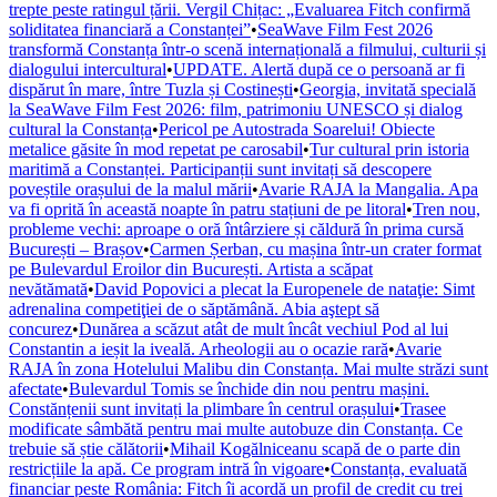
trepte peste ratingul țării. Vergil Chițac: „Evaluarea Fitch confirmă
soliditatea financiară a Constanței”
•
SeaWave Film Fest 2026
transformă Constanța într-o scenă internațională a filmului, culturii și
dialogului intercultural
•
UPDATE. Alertă după ce o persoană ar fi
dispărut în mare, între Tuzla și Costinești
•
Georgia, invitată specială
la SeaWave Film Fest 2026: film, patrimoniu UNESCO și dialog
cultural la Constanța
•
Pericol pe Autostrada Soarelui! Obiecte
metalice găsite în mod repetat pe carosabil
•
Tur cultural prin istoria
maritimă a Constanței. Participanții sunt invitați să descopere
poveștile orașului de la malul mării
•
Avarie RAJA la Mangalia. Apa
va fi oprită în această noapte în patru stațiuni de pe litoral
•
Tren nou,
probleme vechi: aproape o oră întârziere și căldură în prima cursă
București – Brașov
•
Carmen Șerban, cu mașina într-un crater format
pe Bulevardul Eroilor din București. Artista a scăpat
nevătămată
•
David Popovici a plecat la Europenele de nataţie: Simt
adrenalina competiţiei de o săptămână. Abia aştept să
concurez
•
Dunărea a scăzut atât de mult încât vechiul Pod al lui
Constantin a ieșit la iveală. Arheologii au o ocazie rară
•
Avarie
RAJA în zona Hotelului Malibu din Constanța. Mai multe străzi sunt
afectate
•
Bulevardul Tomis se închide din nou pentru mașini.
Constănțenii sunt invitați la plimbare în centrul orașului
•
Trasee
modificate sâmbătă pentru mai multe autobuze din Constanța. Ce
trebuie să știe călătorii
•
Mihail Kogălniceanu scapă de o parte din
restricțiile la apă. Ce program intră în vigoare
•
Constanța, evaluată
financiar peste România: Fitch îi acordă un profil de credit cu trei