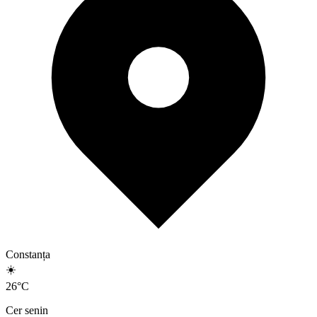
Constanța
☀️
26
°
C
Cer senin