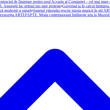
ntractul de finanțare pentru noul Acvariu al Constanței – cel mai mare a
. Angajații fac primul pas spre proteste
•
Guvernul ia în calcul limitare
tură modernă și sigură
•
Sunetul viitorului rescrie istoria muzicii în st
a expoziția ARTEFAPTE. Moda contemporană întâlnește arta la Muzeul 