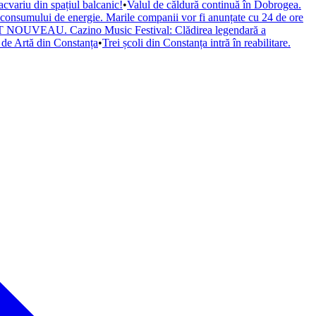
cvariu din spațiul balcanic!
•
Valul de căldură continuă în Dobrogea.
a consumului de energie. Marile companii vor fi anunțate cu 24 de ore
il ART NOUVEAU. Cazino Music Festival: Clădirea legendară a
de Artă din Constanța
•
Trei școli din Constanța intră în reabilitare.