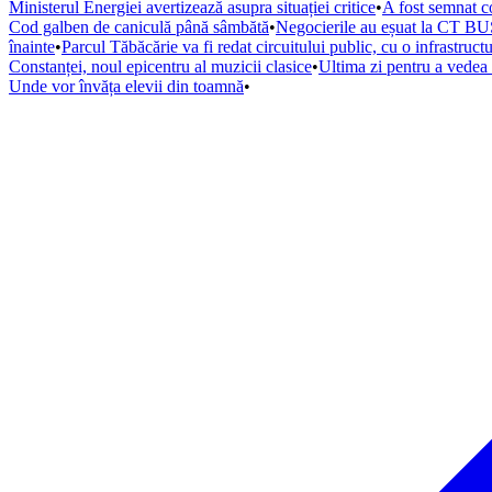
Ministerul Energiei avertizează asupra situației critice
•
A fost semnat co
Cod galben de caniculă până sâmbătă
•
Negocierile au eșuat la CT BUS
înainte
•
Parcul Tăbăcărie va fi redat circuitului public, cu o infrastruc
Constanței, noul epicentru al muzicii clasice
•
Ultima zi pentru a vede
Unde vor învăța elevii din toamnă
•