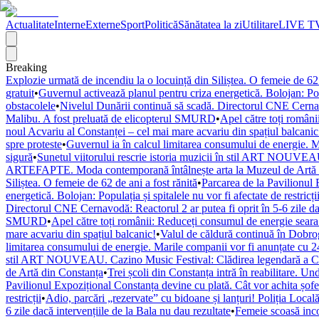
Actualitate
Interne
Externe
Sport
Politică
Sănătatea la zi
Utilitare
LIVE T
Breaking
Explozie urmată de incendiu la o locuință din Siliștea. O femeie de 62 
gratuit
•
Guvernul activează planul pentru criza energetică. Bolojan: Popul
obstacolele
•
Nivelul Dunării continuă să scadă. Directorul CNE Cernavod
Malibu. A fost preluată de elicopterul SMURD
•
Apel către toți români
noul Acvariu al Constanței – cel mai mare acvariu din spațiul balcanic
spre proteste
•
Guvernul ia în calcul limitarea consumului de energie. M
sigură
•
Sunetul viitorului rescrie istoria muzicii în stil ART NOUVEAU
ARTEFAPTE. Moda contemporană întâlnește arta la Muzeul de Artă 
Siliștea. O femeie de 62 de ani a fost rănită
•
Parcarea de la Pavilionul 
energetică. Bolojan: Populația și spitalele nu vor fi afectate de restricți
Directorul CNE Cernavodă: Reactorul 2 ar putea fi oprit în 5-6 zile dac
SMURD
•
Apel către toți românii: Reduceți consumul de energie seara! 
mare acvariu din spațiul balcanic!
•
Valul de căldură continuă în Dobr
limitarea consumului de energie. Marile companii vor fi anunțate cu 24
stil ART NOUVEAU. Cazino Music Festival: Clădirea legendară a Cons
de Artă din Constanța
•
Trei școli din Constanța intră în reabilitare. U
Pavilionul Expozițional Constanța devine cu plată. Cât vor achita șofe
restricții
•
Adio, parcări „rezervate” cu bidoane și lanțuri! Poliția Locală
6 zile dacă intervențiile de la Bala nu dau rezultate
•
Femeie scoasă inco