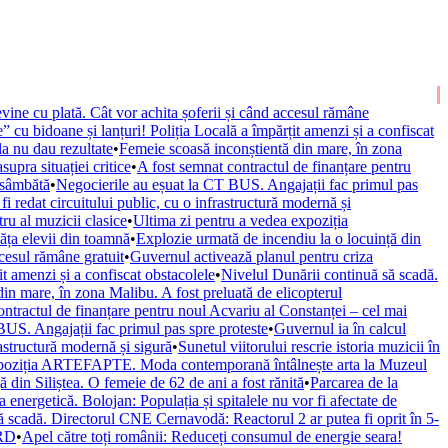
vine cu plată. Cât vor achita șoferii și când accesul rămâne
” cu bidoane și lanțuri! Poliția Locală a împărțit amenzi și a confiscat
la nu dau rezultate
•
Femeie scoasă inconștientă din mare, în zona
upra situației critice
•
A fost semnat contractul de finanțare pentru
 sâmbătă
•
Negocierile au eșuat la CT BUS. Angajații fac primul pas
fi redat circuitului public, cu o infrastructură modernă și
ru al muzicii clasice
•
Ultima zi pentru a vedea expoziția
văța elevii din toamnă
•
Explozie urmată de incendiu la o locuință din
ccesul rămâne gratuit
•
Guvernul activează planul pentru criza
it amenzi și a confiscat obstacolele
•
Nivelul Dunării continuă să scadă.
in mare, în zona Malibu. A fost preluată de elicopterul
ontractul de finanțare pentru noul Acvariu al Constanței – cel mai
BUS. Angajații fac primul pas spre proteste
•
Guvernul ia în calcul
rastructură modernă și sigură
•
Sunetul viitorului rescrie istoria muzicii în
xpoziția ARTEFAPTE. Moda contemporană întâlnește arta la Muzeul
 din Siliștea. O femeie de 62 de ani a fost rănită
•
Parcarea de la
 energetică. Bolojan: Populația și spitalele nu vor fi afectate de
ă scadă. Directorul CNE Cernavodă: Reactorul 2 ar putea fi oprit în 5-
URD
•
Apel către toți românii: Reduceți consumul de energie seara!