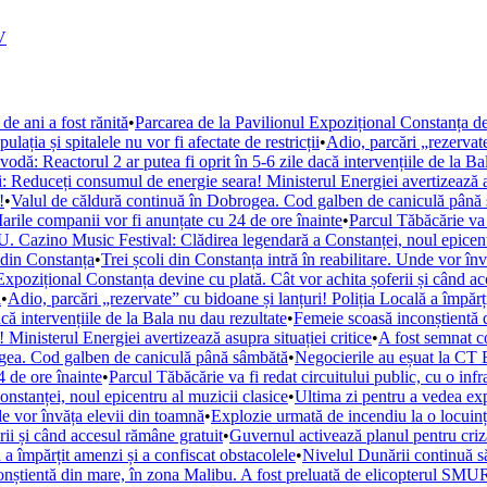
V
de ani a fost rănită
•
Parcarea de la Pavilionul Expozițional Constanța de
ația și spitalele nu vor fi afectate de restricții
•
Adio, parcări „rezervate
ă: Reactorul 2 ar putea fi oprit în 5-6 zile dacă intervențiile de la Ba
i: Reduceți consumul de energie seara! Ministerul Energiei avertizează as
!
•
Valul de căldură continuă în Dobrogea. Cod galben de caniculă până
arile companii vor fi anunțate cu 24 de ore înainte
•
Parcul Tăbăcărie va 
. Cazino Music Festival: Clădirea legendară a Constanței, noul epicent
din Constanța
•
Trei școli din Constanța intră în reabilitare. Unde vor în
Expozițional Constanța devine cu plată. Cât vor achita șoferii și când a
i
•
Adio, parcări „rezervate” cu bidoane și lanțuri! Poliția Locală a împărț
ă intervențiile de la Bala nu dau rezultate
•
Femeie scoasă inconștientă d
Ministerul Energiei avertizează asupra situației critice
•
A fost semnat c
ogea. Cod galben de caniculă până sâmbătă
•
Negocierile au eșuat la CT 
 de ore înainte
•
Parcul Tăbăcărie va fi redat circuitului public, cu o inf
tanței, noul epicentru al muzicii clasice
•
Ultima zi pentru a vedea e
nde vor învăța elevii din toamnă
•
Explozie urmată de incendiu la o locuință
rii și când accesul rămâne gratuit
•
Guvernul activează planul pentru criza
 a împărțit amenzi și a confiscat obstacolele
•
Nivelul Dunării continuă s
nștientă din mare, în zona Malibu. A fost preluată de elicopterul SM