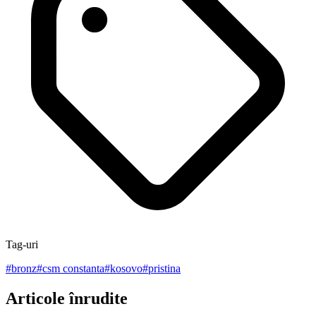
Tag-uri
#
bronz
#
csm constanta
#
kosovo
#
pristina
Articole înrudite