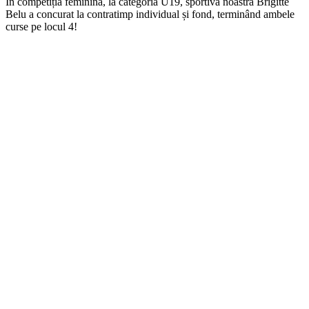
În competiția feminină, la categoria U19, sportiva noastră Brigitte
Belu a concurat la contratimp individual și fond, terminând ambele
curse pe locul 4!