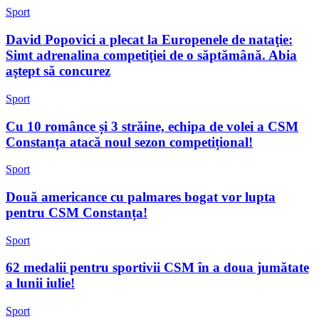
Sport
David Popovici a plecat la Europenele de nataţie:
Simt adrenalina competiţiei de o săptămână. Abia
aştept să concurez
Sport
Cu 10 românce și 3 străine, echipa de volei a CSM
Constanța atacă noul sezon competițional!
Sport
Două americance cu palmares bogat vor lupta
pentru CSM Constanța!
Sport
62 medalii pentru sportivii CSM în a doua jumătate
a lunii iulie!
Sport