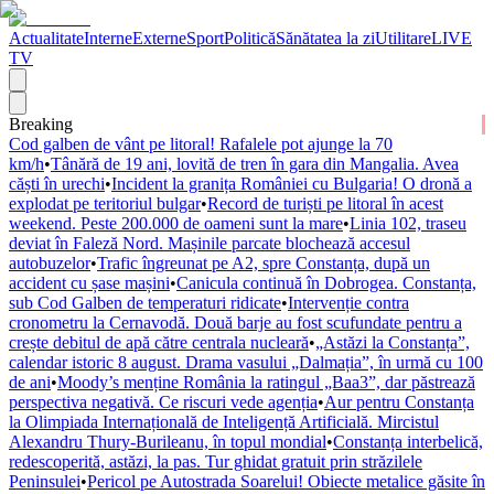
Actualitate
Interne
Externe
Sport
Politică
Sănătatea la zi
Utilitare
LIVE
TV
Breaking
Cod galben de vânt pe litoral! Rafalele pot ajunge la 70
km/h
•
Tânără de 19 ani, lovită de tren în gara din Mangalia. Avea
căști în urechi
•
Incident la granița României cu Bulgaria! O dronă a
explodat pe teritoriul bulgar
•
Record de turiști pe litoral în acest
weekend. Peste 200.000 de oameni sunt la mare
•
Linia 102, traseu
deviat în Faleză Nord. Mașinile parcate blochează accesul
autobuzelor
•
Trafic îngreunat pe A2, spre Constanța, după un
accident cu șase mașini
•
Canicula continuă în Dobrogea. Constanța,
sub Cod Galben de temperaturi ridicate
•
Intervenție contra
cronometru la Cernavodă. Două barje au fost scufundate pentru a
crește debitul de apă către centrala nucleară
•
„Astăzi la Constanța”,
calendar istoric 8 august. Drama vasului „Dalmația”, în urmă cu 100
de ani
•
Moody’s menține România la ratingul „Baa3”, dar păstrează
perspectiva negativă. Ce riscuri vede agenția
•
Aur pentru Constanța
la Olimpiada Internațională de Inteligență Artificială. Mircistul
Alexandru Thury-Burileanu, în topul mondial
•
Constanța interbelică,
redescoperită, astăzi, la pas. Tur ghidat gratuit prin străzilele
Peninsulei
•
Pericol pe Autostrada Soarelui! Obiecte metalice găsite în