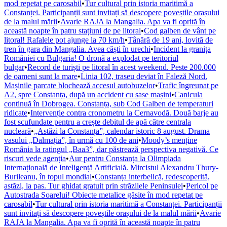
mod repetat pe carosabil
•
Tur cultural prin istoria maritimă a
Constanței. Participanții sunt invitați să descopere poveștile orașului
de la malul mării
•
Avarie RAJA la Mangalia. Apa va fi oprită în
această noapte în patru stațiuni de pe litoral
•
Cod galben de vânt pe
litoral! Rafalele pot ajunge la 70 km/h
•
Tânără de 19 ani, lovită de
tren în gara din Mangalia. Avea căști în urechi
•
Incident la granița
României cu Bulgaria! O dronă a explodat pe teritoriul
bulgar
•
Record de turiști pe litoral în acest weekend. Peste 200.000
de oameni sunt la mare
•
Linia 102, traseu deviat în Faleză Nord.
Mașinile parcate blochează accesul autobuzelor
•
Trafic îngreunat pe
A2, spre Constanța, după un accident cu șase mașini
•
Canicula
continuă în Dobrogea. Constanța, sub Cod Galben de temperaturi
ridicate
•
Intervenție contra cronometru la Cernavodă. Două barje au
fost scufundate pentru a crește debitul de apă către centrala
nucleară
•
„Astăzi la Constanța”, calendar istoric 8 august. Drama
vasului „Dalmația”, în urmă cu 100 de ani
•
Moody’s menține
România la ratingul „Baa3”, dar păstrează perspectiva negativă. Ce
riscuri vede agenția
•
Aur pentru Constanța la Olimpiada
Internațională de Inteligență Artificială. Mircistul Alexandru Thury-
Burileanu, în topul mondial
•
Constanța interbelică, redescoperită,
astăzi, la pas. Tur ghidat gratuit prin străzilele Peninsulei
•
Pericol pe
Autostrada Soarelui! Obiecte metalice găsite în mod repetat pe
carosabil
•
Tur cultural prin istoria maritimă a Constanței. Participanții
sunt invitați să descopere poveștile orașului de la malul mării
•
Avarie
RAJA la Mangalia. Apa va fi oprită în această noapte în patru