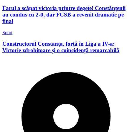
Farul a scăpat victoria printre degete! Constănțenii
au condus cu 2-0, dar FCSB a revenit dramatic pe
final
Sport
Constructorul Constanța, forță în Liga a IV-a:
Victorie zdrobitoare și o coincidență remarcabilă