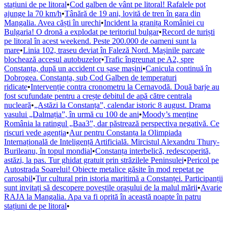
stațiuni de pe litoral
•
Cod galben de vânt pe litoral! Rafalele pot
ajunge la 70 km/h
•
Tânără de 19 ani, lovită de tren în gara din
Mangalia. Avea căști în urechi
•
Incident la granița României cu
Bulgaria! O dronă a explodat pe teritoriul bulgar
•
Record de turiști
pe litoral în acest weekend. Peste 200.000 de oameni sunt la
mare
•
Linia 102, traseu deviat în Faleză Nord. Mașinile parcate
blochează accesul autobuzelor
•
Trafic îngreunat pe A2, spre
Constanța, după un accident cu șase mașini
•
Canicula continuă în
Dobrogea. Constanța, sub Cod Galben de temperaturi
ridicate
•
Intervenție contra cronometru la Cernavodă. Două barje au
fost scufundate pentru a crește debitul de apă către centrala
nucleară
•
„Astăzi la Constanța”, calendar istoric 8 august. Drama
vasului „Dalmația”, în urmă cu 100 de ani
•
Moody’s menține
România la ratingul „Baa3”, dar păstrează perspectiva negativă. Ce
riscuri vede agenția
•
Aur pentru Constanța la Olimpiada
Internațională de Inteligență Artificială. Mircistul Alexandru Thury-
Burileanu, în topul mondial
•
Constanța interbelică, redescoperită,
astăzi, la pas. Tur ghidat gratuit prin străzilele Peninsulei
•
Pericol pe
Autostrada Soarelui! Obiecte metalice găsite în mod repetat pe
carosabil
•
Tur cultural prin istoria maritimă a Constanței. Participanții
sunt invitați să descopere poveștile orașului de la malul mării
•
Avarie
RAJA la Mangalia. Apa va fi oprită în această noapte în patru
stațiuni de pe litoral
•