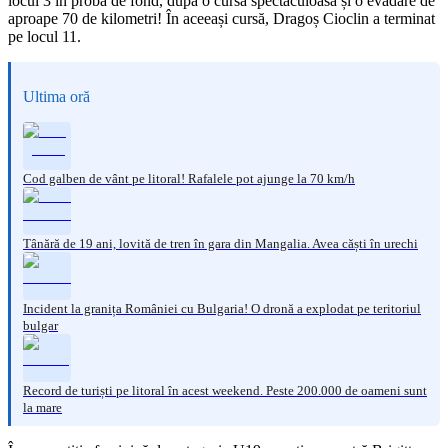
locul 3 în proba de fond, după o cursă spectaculoasă și o evadare de
aproape 70 de kilometri! În aceeași cursă, Dragoș Cioclin a terminat
pe locul 11.
Ultima oră
Cod galben de vânt pe litoral! Rafalele pot ajunge la 70 km/h
Tânără de 19 ani, lovită de tren în gara din Mangalia. Avea căști în urechi
Incident la granița României cu Bulgaria! O dronă a explodat pe teritoriul
bulgar
Record de turiști pe litoral în acest weekend. Peste 200.000 de oameni sunt
la mare