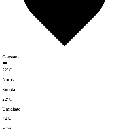
Constanța
☁️
22
°
C
Noros
Simțită
22
°C
Umiditate
74
%
Vânt