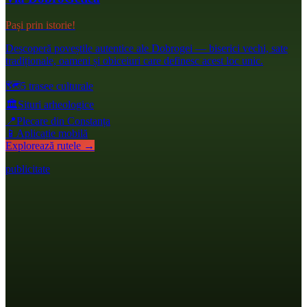
Pași prin istorie!
Descoperă poveștile autentice ale Dobrogei — biserici vechi, sate
tradiționale, oameni și obiceiuri care definesc acest loc unic.
🗺️
5 trasee culturale
🏛️
Situri arheologice
📍
Plecare din Constanța
📱
Aplicație mobilă
Explorează rutele →
publicitate