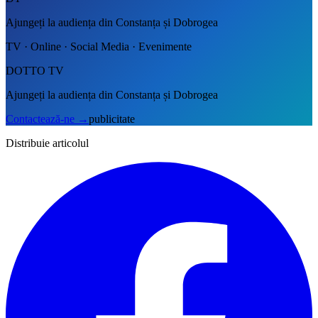
Ajungeți la audiența din Constanța și Dobrogea
TV · Online · Social Media · Evenimente
DOTTO TV
Ajungeți la audiența din Constanța și Dobrogea
Contactează-ne
→
publicitate
Distribuie articolul