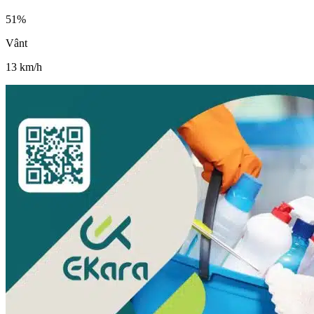
51
%
Vânt
13
km/h