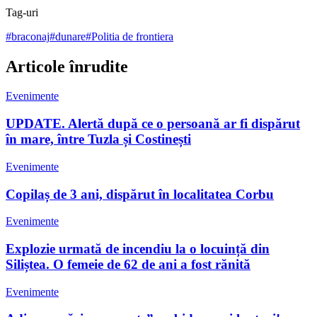
Tag-uri
#
braconaj
#
dunare
#
Politia de frontiera
Articole înrudite
Evenimente
UPDATE. Alertă după ce o persoană ar fi dispărut
în mare, între Tuzla și Costinești
Evenimente
Copilaș de 3 ani, dispărut în localitatea Corbu
Evenimente
Explozie urmată de incendiu la o locuință din
Siliștea. O femeie de 62 de ani a fost rănită
Evenimente