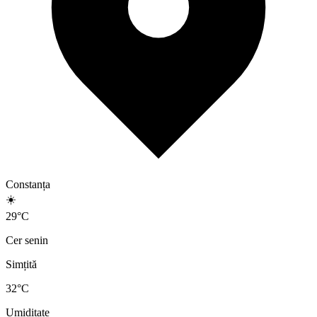
Constanța
☀️
29
°
C
Cer senin
Simțită
32
°C
Umiditate