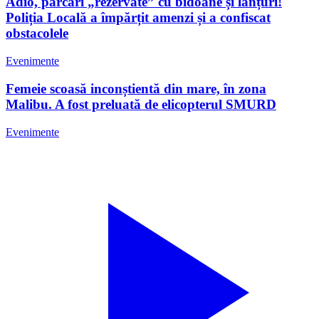
Adio, parcări „rezervate” cu bidoane și lanțuri!
Poliția Locală a împărțit amenzi și a confiscat
obstacolele
Evenimente
Femeie scoasă inconștientă din mare, în zona
Malibu. A fost preluată de elicopterul SMURD
Evenimente