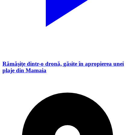
Rămăşiţe dintr-o dronă, găsite în apropierea unei
plaje din Mamaia