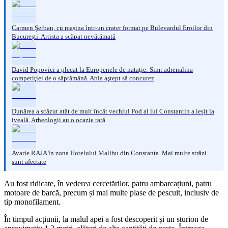
Carmen Șerban, cu mașina într-un crater format pe Bulevardul Eroilor din
București. Artista a scăpat nevătămată
David Popovici a plecat la Europenele de nataţie: Simt adrenalina
competiţiei de o săptămână. Abia aştept să concurez
Dunărea a scăzut atât de mult încât vechiul Pod al lui Constantin a ieșit la
iveală. Arheologii au o ocazie rară
Avarie RAJA în zona Hotelului Malibu din Constanța. Mai multe străzi
sunt afectate
Au fost ridicate, în vederea cercetărilor, patru ambarcațiuni, patru
motoare de barcă, precum și mai multe plase de pescuit, inclusiv de
tip monofilament.
În timpul acțiunii, la malul apei a fost descoperit și un sturion de