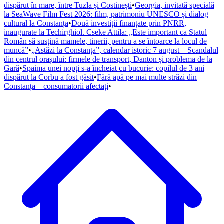
dispărut în mare, între Tuzla și Costinești
•
Georgia, invitată specială
la SeaWave Film Fest 2026: film, patrimoniu UNESCO și dialog
cultural la Constanța
•
Două investiții finanțate prin PNRR,
inaugurate la Techirghiol. Cseke Attila: „Este important ca Statul
Român să susțină mamele, tinerii, pentru a se întoarce la locul de
muncă”
•
„Astăzi la Constanța”, calendar istoric 7 august – Scandalul
din centrul orașului: firmele de transport, Danton și problema de la
Gară
•
Spaima unei nopți s-a încheiat cu bucurie: copilul de 3 ani
dispărut la Corbu a fost găsit
•
Fără apă pe mai multe străzi din
Constanța – consumatorii afectați
•