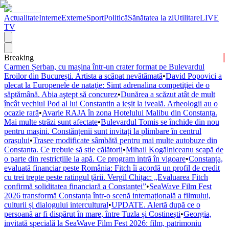
Actualitate
Interne
Externe
Sport
Politică
Sănătatea la zi
Utilitare
LIVE
TV
Breaking
Carmen Șerban, cu mașina într-un crater format pe Bulevardul
Eroilor din București. Artista a scăpat nevătămată
•
David Popovici a
plecat la Europenele de nataţie: Simt adrenalina competiţiei de o
săptămână. Abia aştept să concurez
•
Dunărea a scăzut atât de mult
încât vechiul Pod al lui Constantin a ieșit la iveală. Arheologii au o
ocazie rară
•
Avarie RAJA în zona Hotelului Malibu din Constanța.
Mai multe străzi sunt afectate
•
Bulevardul Tomis se închide din nou
pentru mașini. Constănțenii sunt invitați la plimbare în centrul
orașului
•
Trasee modificate sâmbătă pentru mai multe autobuze din
Constanța. Ce trebuie să știe călătorii
•
Mihail Kogălniceanu scapă de
o parte din restricțiile la apă. Ce program intră în vigoare
•
Constanța,
evaluată financiar peste România: Fitch îi acordă un profil de credit
cu trei trepte peste ratingul țării. Vergil Chițac: „Evaluarea Fitch
confirmă soliditatea financiară a Constanței”
•
SeaWave Film Fest
2026 transformă Constanța într-o scenă internațională a filmului,
culturii și dialogului intercultural
•
UPDATE. Alertă după ce o
persoană ar fi dispărut în mare, între Tuzla și Costinești
•
Georgia,
invitată specială la SeaWave Film Fest 2026: film, patrimoniu