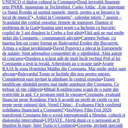
UNESCO și dialog cultural la Constanța
•
Două investiții finanțate
prin PNRR, inaugurate la Techirghiol. Cseke Attila: „Este important
ca Statul Român să susțină mamele, tinerii, pentru a se întoarce la
locul de muncă”
•
„Astăzi la Constanța”, calendar istoric 7 august –
Scandalul din centrul orașului: firmele de transport, Danton și
problema de la Gară
•
Spaima unei nopți s-a încheiat cu bucurie:
copilul de 3 ani dispărut la Corbu a fost găsit
•
Fără apă pe mai multe
străzi din Constanța – consumatorii afectați
•
Carmen Șerban, cu
mașina într-un crater format pe Bulevardul Eroilor din București.
Artista a scăpat nevătămată
•
David Popovici a plecat la Europenele
de nataţie: Simt adrenalina competiţiei de o săptămână. Abia aştept
să concurez
•
Dunărea a scăzut atât de mult încât vechiul Pod al lui
Constantin a ieșit la iveală. Arheologii au o ocazie rară
•
Avarie
RAJA în zona Hotelului Malibu din Constanța. Mai multe străzi sunt
afectate
•
Bulevardul Tomis se închide din nou pentru mașini.
Constănțenii sunt invitați la plimbare în centrul orașului
•
Trasee
modificate sâmbătă pentru mai multe autobuze din Constanța. Ce
trebuie să știe călătorii
•
Mihail Kogălniceanu scapă de o parte din
restricțiile la apă. Ce program intră în vigoare
•
Constanța, evaluată
financiar peste România: Fitch îi acordă un profil de credit cu trei
trepte peste ratingul țării. Vergil Chițac: „Evaluarea Fitch confirmă
soliditatea financiară a Constanței”
•
SeaWave Film Fest 2026
transformă Constanța într-o scenă internațională a filmului, culturii și
dialogului intercultural
•
UPDATE. Alertă după ce o persoană ar fi
dispărut în mare, între Tuzla și Costinești
•
Georgia, invitată specială