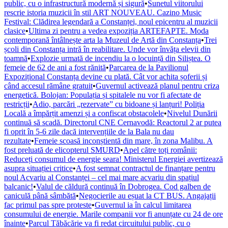
public, cu o infrastructură modernă și sigură
•
Sunetul viitorului
rescrie istoria muzicii în stil ART NOUVEAU. Cazino Music
Festival: Clădirea legendară a Constanței, noul epicentru al muzicii
clasice
•
Ultima zi pentru a vedea expoziția ARTEFAPTE. Moda
contemporană întâlnește arta la Muzeul de Artă din Constanța
•
Trei
școli din Constanța intră în reabilitare. Unde vor învăța elevii din
toamnă
•
Explozie urmată de incendiu la o locuință din Siliștea. O
femeie de 62 de ani a fost rănită
•
Parcarea de la Pavilionul
Expozițional Constanța devine cu plată. Cât vor achita șoferii și
când accesul rămâne gratuit
•
Guvernul activează planul pentru criza
energetică. Bolojan: Populația și spitalele nu vor fi afectate de
restricții
•
Adio, parcări „rezervate” cu bidoane și lanțuri! Poliția
Locală a împărțit amenzi și a confiscat obstacolele
•
Nivelul Dunării
continuă să scadă. Directorul CNE Cernavodă: Reactorul 2 ar putea
fi oprit în 5-6 zile dacă intervențiile de la Bala nu dau
rezultate
•
Femeie scoasă inconștientă din mare, în zona Malibu. A
fost preluată de elicopterul SMURD
•
Apel către toți românii:
Reduceți consumul de energie seara! Ministerul Energiei avertizează
asupra situației critice
•
A fost semnat contractul de finanțare pentru
noul Acvariu al Constanței – cel mai mare acvariu din spațiul
balcanic!
•
Valul de căldură continuă în Dobrogea. Cod galben de
caniculă până sâmbătă
•
Negocierile au eșuat la CT BUS. Angajații
fac primul pas spre proteste
•
Guvernul ia în calcul limitarea
consumului de energie. Marile companii vor fi anunțate cu 24 de ore
înainte
•
Parcul Tăbăcărie va fi redat circuitului public, cu o