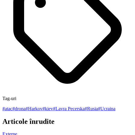
Tag-uri
#
atac
#
drona
#
Harkov
#
kiev
#
Lavra Pecerska
#
Rusia
#
Ucraina
Articole înrudite
Externe