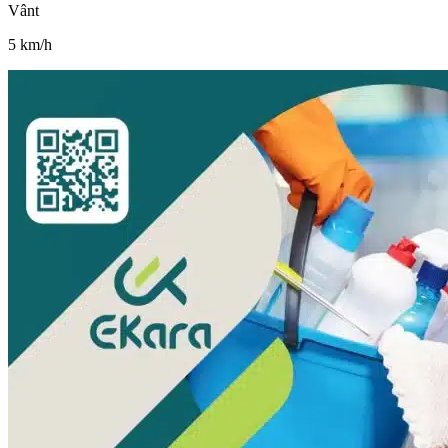
Vânt
5
km/h