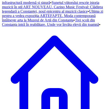
infrastructură modernă și sigură
•
Sunetul viitorului rescrie istoria
muzicii în stil ART NOUVEAU. Cazino Music Festival: Clădirea
legendară a Constanței, noul epicentru al muzicii clasice
•
Ultima zi
pentru a vedea expoziția ARTEFAPTE. Moda contemporană
întâlnește arta la Muzeul de Artă din Constanța
•
Trei școli din
Constanța intră în reabilitare. Unde vor învăța elevii din toamnă
•