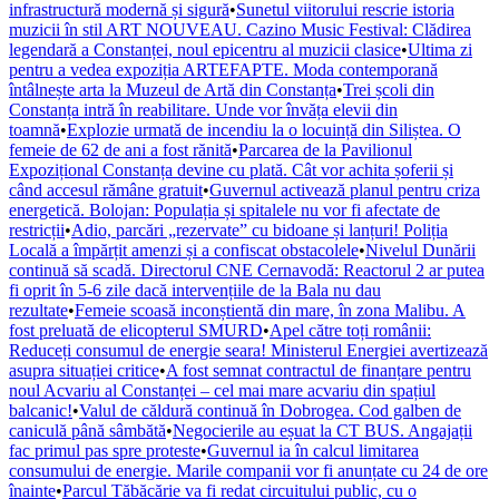
infrastructură modernă și sigură
•
Sunetul viitorului rescrie istoria
muzicii în stil ART NOUVEAU. Cazino Music Festival: Clădirea
legendară a Constanței, noul epicentru al muzicii clasice
•
Ultima zi
pentru a vedea expoziția ARTEFAPTE. Moda contemporană
întâlnește arta la Muzeul de Artă din Constanța
•
Trei școli din
Constanța intră în reabilitare. Unde vor învăța elevii din
toamnă
•
Explozie urmată de incendiu la o locuință din Siliștea. O
femeie de 62 de ani a fost rănită
•
Parcarea de la Pavilionul
Expozițional Constanța devine cu plată. Cât vor achita șoferii și
când accesul rămâne gratuit
•
Guvernul activează planul pentru criza
energetică. Bolojan: Populația și spitalele nu vor fi afectate de
restricții
•
Adio, parcări „rezervate” cu bidoane și lanțuri! Poliția
Locală a împărțit amenzi și a confiscat obstacolele
•
Nivelul Dunării
continuă să scadă. Directorul CNE Cernavodă: Reactorul 2 ar putea
fi oprit în 5-6 zile dacă intervențiile de la Bala nu dau
rezultate
•
Femeie scoasă inconștientă din mare, în zona Malibu. A
fost preluată de elicopterul SMURD
•
Apel către toți românii:
Reduceți consumul de energie seara! Ministerul Energiei avertizează
asupra situației critice
•
A fost semnat contractul de finanțare pentru
noul Acvariu al Constanței – cel mai mare acvariu din spațiul
balcanic!
•
Valul de căldură continuă în Dobrogea. Cod galben de
caniculă până sâmbătă
•
Negocierile au eșuat la CT BUS. Angajații
fac primul pas spre proteste
•
Guvernul ia în calcul limitarea
consumului de energie. Marile companii vor fi anunțate cu 24 de ore
înainte
•
Parcul Tăbăcărie va fi redat circuitului public, cu o