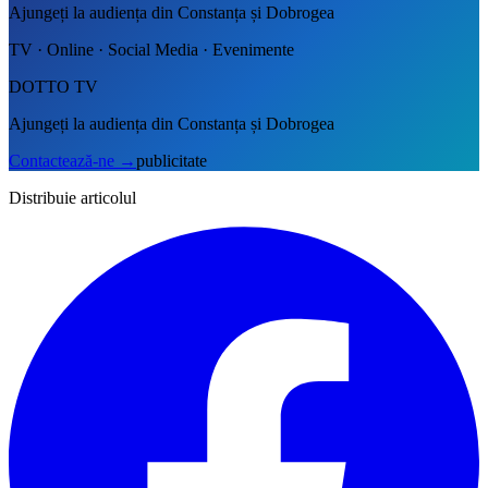
Ajungeți la audiența din Constanța și Dobrogea
TV · Online · Social Media · Evenimente
DOTTO TV
Ajungeți la audiența din Constanța și Dobrogea
Contactează-ne
→
publicitate
Distribuie articolul