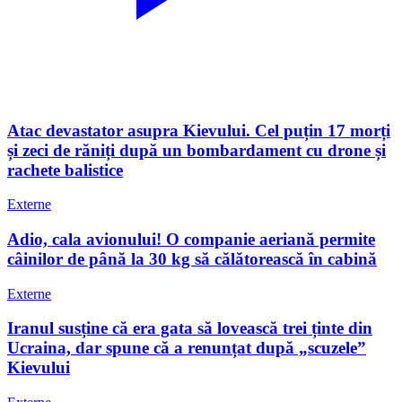
Atac devastator asupra Kievului. Cel puțin 17 morți
și zeci de răniți după un bombardament cu drone și
rachete balistice
Externe
Adio, cala avionului! O companie aeriană permite
câinilor de până la 30 kg să călătorească în cabină
Externe
Iranul susține că era gata să lovească trei ținte din
Ucraina, dar spune că a renunțat după „scuzele”
Kievului