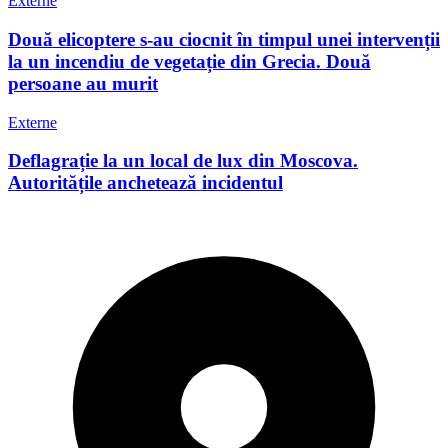
Externe
Două elicoptere s-au ciocnit în timpul unei intervenții
la un incendiu de vegetație din Grecia. Două
persoane au murit
Externe
Deflagrație la un local de lux din Moscova.
Autoritățile anchetează incidentul