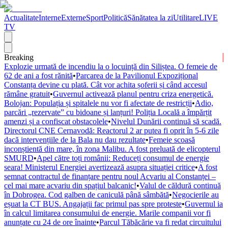
Actualitate
Interne
Externe
Sport
Politică
Sănătatea la zi
Utilitare
LIVE
TV
Breaking
Explozie urmată de incendiu la o locuință din Siliștea. O femeie de
62 de ani a fost rănită
•
Parcarea de la Pavilionul Expozițional
Constanța devine cu plată. Cât vor achita șoferii și când accesul
rămâne gratuit
•
Guvernul activează planul pentru criza energetică.
Bolojan: Populația și spitalele nu vor fi afectate de restricții
•
Adio,
parcări „rezervate” cu bidoane și lanțuri! Poliția Locală a împărțit
amenzi și a confiscat obstacolele
•
Nivelul Dunării continuă să scadă.
Directorul CNE Cernavodă: Reactorul 2 ar putea fi oprit în 5-6 zile
dacă intervențiile de la Bala nu dau rezultate
•
Femeie scoasă
inconștientă din mare, în zona Malibu. A fost preluată de elicopterul
SMURD
•
Apel către toți românii: Reduceți consumul de energie
seara! Ministerul Energiei avertizează asupra situației critice
•
A fost
semnat contractul de finanțare pentru noul Acvariu al Constanței –
cel mai mare acvariu din spațiul balcanic!
•
Valul de căldură continuă
în Dobrogea. Cod galben de caniculă până sâmbătă
•
Negocierile au
eșuat la CT BUS. Angajații fac primul pas spre proteste
•
Guvernul ia
în calcul limitarea consumului de energie. Marile companii vor fi
anunțate cu 24 de ore înainte
•
Parcul Tăbăcărie va fi redat circuitului