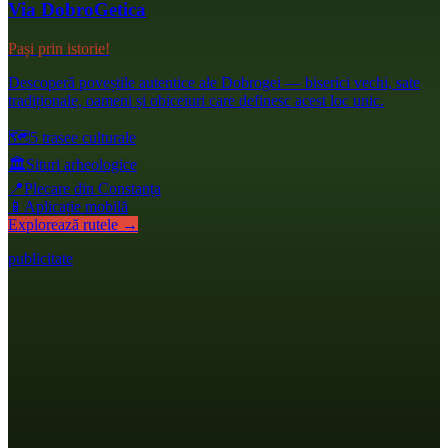
Via DobroGetica
Pași prin istorie!
Descoperă poveștile autentice ale Dobrogei — biserici vechi, sate
tradiționale, oameni și obiceiuri care definesc acest loc unic.
🗺️
5 trasee culturale
🏛️
Situri arheologice
📍
Plecare din Constanța
📱
Aplicație mobilă
Explorează rutele →
publicitate