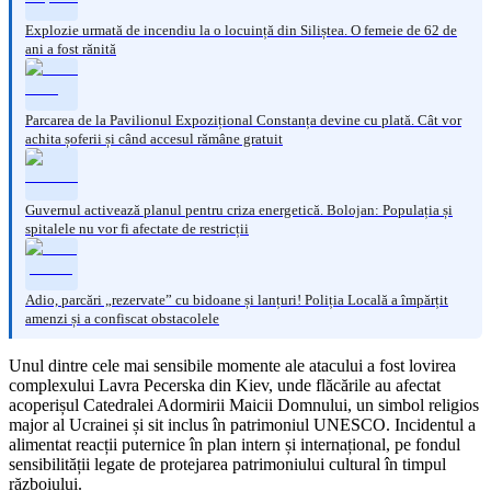
Explozie urmată de incendiu la o locuință din Siliștea. O femeie de 62 de
ani a fost rănită
Parcarea de la Pavilionul Expozițional Constanța devine cu plată. Cât vor
achita șoferii și când accesul rămâne gratuit
Guvernul activează planul pentru criza energetică. Bolojan: Populația și
spitalele nu vor fi afectate de restricții
Adio, parcări „rezervate” cu bidoane și lanțuri! Poliția Locală a împărțit
amenzi și a confiscat obstacolele
Unul dintre cele mai sensibile momente ale atacului a fost lovirea
complexului Lavra Pecerska din Kiev, unde flăcările au afectat
acoperișul Catedralei Adormirii Maicii Domnului, un simbol religios
major al Ucrainei și sit inclus în patrimoniul UNESCO. Incidentul a
alimentat reacții puternice în plan intern și internațional, pe fondul
sensibilității legate de protejarea patrimoniului cultural în timpul
războiului.