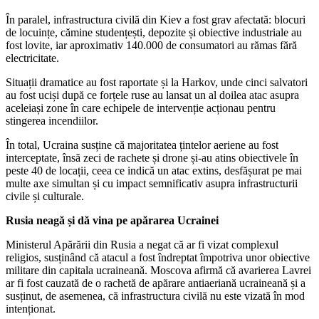
În paralel, infrastructura civilă din Kiev a fost grav afectată: blocuri
de locuințe, cămine studențești, depozite și obiective industriale au
fost lovite, iar aproximativ 140.000 de consumatori au rămas fără
electricitate.
Situații dramatice au fost raportate și la Harkov, unde cinci salvatori
au fost uciși după ce forțele ruse au lansat un al doilea atac asupra
aceleiași zone în care echipele de intervenție acționau pentru
stingerea incendiilor.
În total, Ucraina susține că majoritatea țintelor aeriene au fost
interceptate, însă zeci de rachete și drone și-au atins obiectivele în
peste 40 de locații, ceea ce indică un atac extins, desfășurat pe mai
multe axe simultan și cu impact semnificativ asupra infrastructurii
civile și culturale.
Rusia neagă și dă vina pe apărarea Ucrainei
Ministerul Apărării din Rusia a negat că ar fi vizat complexul
religios, susținând că atacul a fost îndreptat împotriva unor obiective
militare din capitala ucraineană. Moscova afirmă că avarierea Lavrei
ar fi fost cauzată de o rachetă de apărare antiaeriană ucraineană și a
susținut, de asemenea, că infrastructura civilă nu este vizată în mod
intenționat.