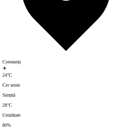
Constanța
☀️
24
°
C
Cer senin
Simțită
28
°C
Umiditate
80
%