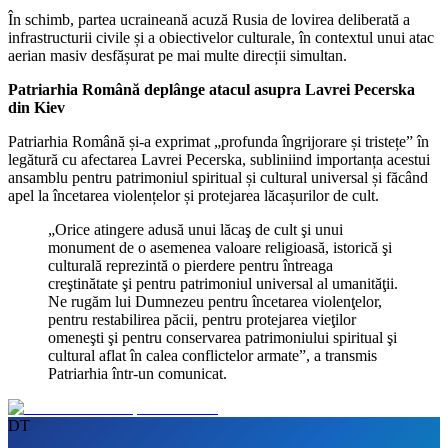
În schimb, partea ucraineană acuză Rusia de lovirea deliberată a
infrastructurii civile și a obiectivelor culturale, în contextul unui atac
aerian masiv desfășurat pe mai multe direcții simultan.
Patriarhia Română deplânge atacul asupra Lavrei Pecerska
din Kiev
Patriarhia Română și-a exprimat „profunda îngrijorare și tristețe” în
legătură cu afectarea Lavrei Pecerska, subliniind importanța acestui
ansamblu pentru patrimoniul spiritual și cultural universal și făcând
apel la încetarea violențelor și protejarea lăcașurilor de cult.
„Orice atingere adusă unui lăcaş de cult şi unui
monument de o asemenea valoare religioasă, istorică şi
culturală reprezintă o pierdere pentru întreaga
creştinătate şi pentru patrimoniul universal al umanităţii.
Ne rugăm lui Dumnezeu pentru încetarea violenţelor,
pentru restabilirea păcii, pentru protejarea vieţilor
omeneşti şi pentru conservarea patrimoniului spiritual şi
cultural aflat în calea conflictelor armate”, a transmis
Patriarhia într-un comunicat.
DT