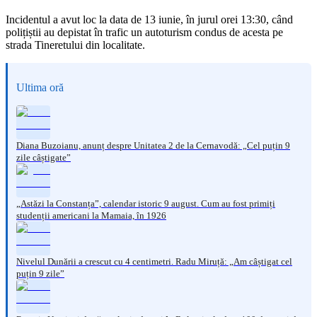
Incidentul a avut loc la data de 13 iunie, în jurul orei 13:30, când
polițiștii au depistat în trafic un autoturism condus de acesta pe
strada Tineretului din localitate.
Ultima oră
Diana Buzoianu, anunț despre Unitatea 2 de la Cernavodă: „Cel puțin 9
zile câștigate”
„Astăzi la Constanța”, calendar istoric 9 august. Cum au fost primiți
studenții americani la Mamaia, în 1926
Nivelul Dunării a crescut cu 4 centimetri. Radu Miruță: „Am câștigat cel
puțin 9 zile”