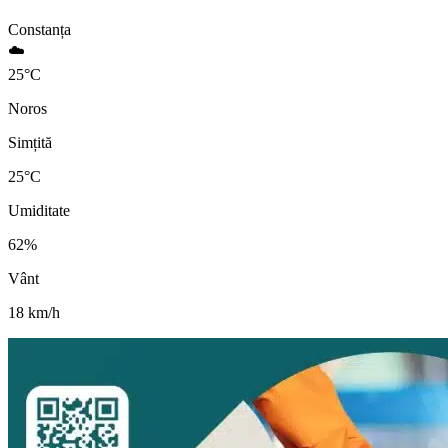
Constanța
☁️
25
°
C
Noros
Simțită
25
°C
Umiditate
62
%
Vânt
18
km/h