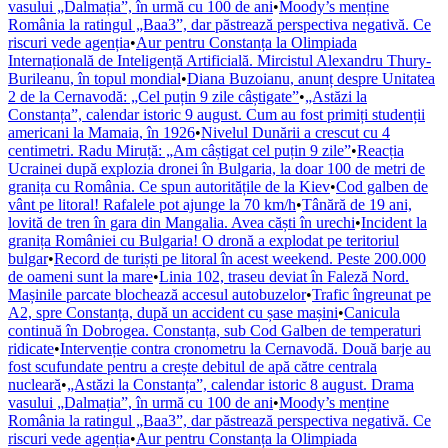
vasului „Dalmația”, în urmă cu 100 de ani
•
Moody’s menține
România la ratingul „Baa3”, dar păstrează perspectiva negativă. Ce
riscuri vede agenția
•
Aur pentru Constanța la Olimpiada
Internațională de Inteligență Artificială. Mircistul Alexandru Thury-
Burileanu, în topul mondial
•
Diana Buzoianu, anunț despre Unitatea
2 de la Cernavodă: „Cel puțin 9 zile câștigate”
•
„Astăzi la
Constanța”, calendar istoric 9 august. Cum au fost primiți studenții
americani la Mamaia, în 1926
•
Nivelul Dunării a crescut cu 4
centimetri. Radu Miruță: „Am câștigat cel puțin 9 zile”
•
Reacția
Ucrainei după explozia dronei în Bulgaria, la doar 100 de metri de
granița cu România. Ce spun autoritățile de la Kiev
•
Cod galben de
vânt pe litoral! Rafalele pot ajunge la 70 km/h
•
Tânără de 19 ani,
lovită de tren în gara din Mangalia. Avea căști în urechi
•
Incident la
granița României cu Bulgaria! O dronă a explodat pe teritoriul
bulgar
•
Record de turiști pe litoral în acest weekend. Peste 200.000
de oameni sunt la mare
•
Linia 102, traseu deviat în Faleză Nord.
Mașinile parcate blochează accesul autobuzelor
•
Trafic îngreunat pe
A2, spre Constanța, după un accident cu șase mașini
•
Canicula
continuă în Dobrogea. Constanța, sub Cod Galben de temperaturi
ridicate
•
Intervenție contra cronometru la Cernavodă. Două barje au
fost scufundate pentru a crește debitul de apă către centrala
nucleară
•
„Astăzi la Constanța”, calendar istoric 8 august. Drama
vasului „Dalmația”, în urmă cu 100 de ani
•
Moody’s menține
România la ratingul „Baa3”, dar păstrează perspectiva negativă. Ce
riscuri vede agenția
•
Aur pentru Constanța la Olimpiada