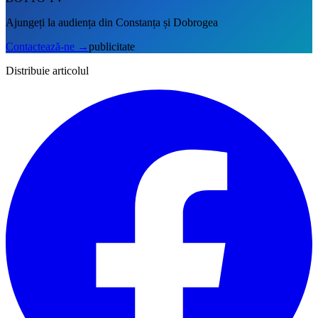
Ajungeți la audiența din Constanța și Dobrogea
Contactează-ne
→
publicitate
Distribuie articolul