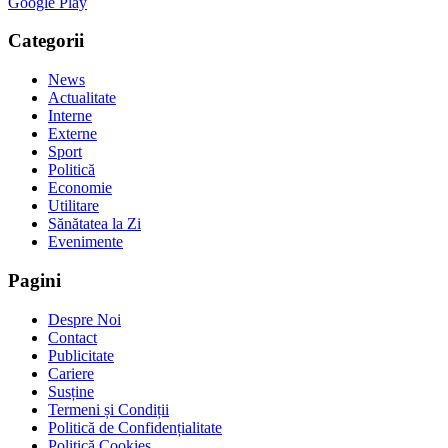
Google Play
Categorii
News
Actualitate
Interne
Externe
Sport
Politică
Economie
Utilitare
Sănătatea la Zi
Evenimente
Pagini
Despre Noi
Contact
Publicitate
Cariere
Susține
Termeni și Condiții
Politică de Confidențialitate
Politică Cookies