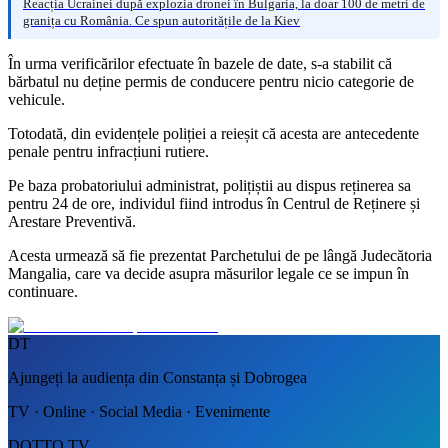
Reacția Ucrainei după explozia dronei în Bulgaria, la doar 100 de metri de
granița cu România. Ce spun autoritățile de la Kiev
În urma verificărilor efectuate în bazele de date, s-a stabilit că
bărbatul nu deține permis de conducere pentru nicio categorie de
vehicule.
Totodată, din evidențele poliției a reieșit că acesta are antecedente
penale pentru infracțiuni rutiere.
Pe baza probatoriului administrat, polițiștii au dispus reținerea sa
pentru 24 de ore, individul fiind introdus în Centrul de Reținere și
Arestare Preventivă.
Acesta urmează să fie prezentat Parchetului de pe lângă Judecătoria
Mangalia, care va decide asupra măsurilor legale ce se impun în
continuare.
DT
Ajungeți la audiența din Constanța și Dobrogea
TV · Online · Social Media · Evenimente
DOTTO TV