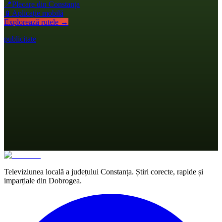
📍
Plecare din Constanța
📱
Aplicație mobilă
Explorează rutele →
publicitate
Televiziunea locală a județului Constanța. Știri corecte, rapide și
imparțiale din Dobrogea.