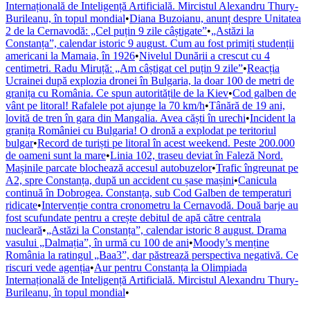
Internațională de Inteligență Artificială. Mircistul Alexandru Thury-
Burileanu, în topul mondial
•
Diana Buzoianu, anunț despre Unitatea
2 de la Cernavodă: „Cel puțin 9 zile câștigate”
•
„Astăzi la
Constanța”, calendar istoric 9 august. Cum au fost primiți studenții
americani la Mamaia, în 1926
•
Nivelul Dunării a crescut cu 4
centimetri. Radu Miruță: „Am câștigat cel puțin 9 zile”
•
Reacția
Ucrainei după explozia dronei în Bulgaria, la doar 100 de metri de
granița cu România. Ce spun autoritățile de la Kiev
•
Cod galben de
vânt pe litoral! Rafalele pot ajunge la 70 km/h
•
Tânără de 19 ani,
lovită de tren în gara din Mangalia. Avea căști în urechi
•
Incident la
granița României cu Bulgaria! O dronă a explodat pe teritoriul
bulgar
•
Record de turiști pe litoral în acest weekend. Peste 200.000
de oameni sunt la mare
•
Linia 102, traseu deviat în Faleză Nord.
Mașinile parcate blochează accesul autobuzelor
•
Trafic îngreunat pe
A2, spre Constanța, după un accident cu șase mașini
•
Canicula
continuă în Dobrogea. Constanța, sub Cod Galben de temperaturi
ridicate
•
Intervenție contra cronometru la Cernavodă. Două barje au
fost scufundate pentru a crește debitul de apă către centrala
nucleară
•
„Astăzi la Constanța”, calendar istoric 8 august. Drama
vasului „Dalmația”, în urmă cu 100 de ani
•
Moody’s menține
România la ratingul „Baa3”, dar păstrează perspectiva negativă. Ce
riscuri vede agenția
•
Aur pentru Constanța la Olimpiada
Internațională de Inteligență Artificială. Mircistul Alexandru Thury-
Burileanu, în topul mondial
•