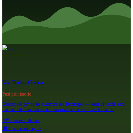
Via DobroGetica
Pași prin istorie!
Descoperă poveștile autentice ale Dobrogei — biserici vechi, sate
tradiționale, oameni și obiceiuri care definesc acest loc unic.
🗺️
5 trasee culturale
🏛️
Situri arheologice