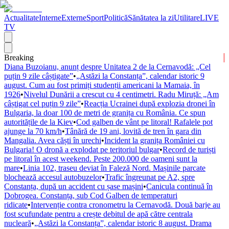
Actualitate
Interne
Externe
Sport
Politică
Sănătatea la zi
Utilitare
LIVE
TV
Breaking
Diana Buzoianu, anunț despre Unitatea 2 de la Cernavodă: „Cel
puțin 9 zile câștigate”
•
„Astăzi la Constanța”, calendar istoric 9
august. Cum au fost primiți studenții americani la Mamaia, în
1926
•
Nivelul Dunării a crescut cu 4 centimetri. Radu Miruță: „Am
câștigat cel puțin 9 zile”
•
Reacția Ucrainei după explozia dronei în
Bulgaria, la doar 100 de metri de granița cu România. Ce spun
autoritățile de la Kiev
•
Cod galben de vânt pe litoral! Rafalele pot
ajunge la 70 km/h
•
Tânără de 19 ani, lovită de tren în gara din
Mangalia. Avea căști în urechi
•
Incident la granița României cu
Bulgaria! O dronă a explodat pe teritoriul bulgar
•
Record de turiști
pe litoral în acest weekend. Peste 200.000 de oameni sunt la
mare
•
Linia 102, traseu deviat în Faleză Nord. Mașinile parcate
blochează accesul autobuzelor
•
Trafic îngreunat pe A2, spre
Constanța, după un accident cu șase mașini
•
Canicula continuă în
Dobrogea. Constanța, sub Cod Galben de temperaturi
ridicate
•
Intervenție contra cronometru la Cernavodă. Două barje au
fost scufundate pentru a crește debitul de apă către centrala
nucleară
•
„Astăzi la Constanța”, calendar istoric 8 august. Drama