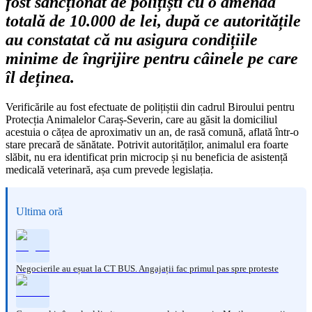
fost sancționat de polițiști cu o amendă
totală de 10.000 de lei, după ce autoritățile
au constatat că nu asigura condițiile
minime de îngrijire pentru câinele pe care
îl deținea.
Verificările au fost efectuate de polițiștii din cadrul Biroului pentru
Protecția Animalelor Caraș-Severin, care au găsit la domiciliul
acestuia o cățea de aproximativ un an, de rasă comună, aflată într-o
stare precară de sănătate. Potrivit autorităților, animalul era foarte
slăbit, nu era identificat prin microcip și nu beneficia de asistență
medicală veterinară, așa cum prevede legislația.
Ultima oră
Negocierile au eșuat la CT BUS. Angajații fac primul pas spre proteste