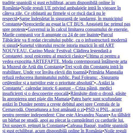
tradiție spaniolă și gust echilibrat, acum disponibilă online în
România
•
Noile reguli UE privind ambalajele intră în vigoare în
câteva zile. Ce obligații au firmele și ce riscă dacă nu le
respectă
•
Șarpe îndepărtat în siguranță de jandarmi, în municipiul
Constanța
•
Negocierile au eșuat la CT BUS. Angajații fac primul pas
spre proteste
•
Guvernul ia în calcul limitarea consumului de energie.
Marile companii vor fi anunțate cu 24 de ore înainte
•
Parcul
Tăbăcărie va fi redat circuitului public, cu o infrastructură modernă
și sigură
•
Sunetul viitorului rescrie istoria muzicii în stil ART
NOUVEAU. Cazino Music Festival: Clădirea legendară a
Constanței, noul epicentru al muzicii clasice
•
Ultima zi pentru a
vedea expoziția ARTEFAPTE. Moda contemporană întâlnește arta
la Muzeul de Artă din Constanța
•
Trei școli din Constanța intră în
reabilitare. Unde vor învăța elevii din toamnă
•
Primăria Mangalia
refuză reducerea iluminatului public. Paul Foleanu: „Siguranța
cetățenilor și a turiștilor este o prioritate absolută”
•
„Astăzi la
Constanța”, calendar istoric 6 august – Criza pâinii, medici
insuficienți și o descoperire epocală
•
Rămăşiţe dintr-o dronă, găsite
în apropierea unei plaje din Mamaia
•
Patru barje sunt scufundate
astăzi în Dunăre pentru a crește debitul apei spre Centrala de la
Cernavodă. Operațiunea a fost amânată o zi
•
PSD și PNL, acord
pentru premier independent: Cine este Alexandru Nazare
•
Au tâlhărit
un bărbat pe stradă, apoi au plecat la cumpărături cu cardurile lui.
Doi suspecți, reținuți la Constanța
•
Cafeaua Baqué, tradiție spaniolă
și gust echilibrat, acum disponibilă online în România
•
Noile reguli