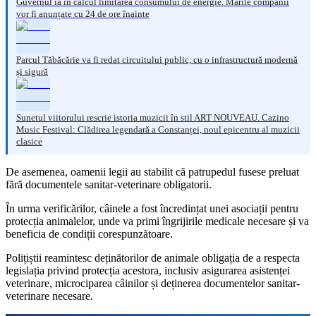
Guvernul ia în calcul limitarea consumului de energie. Marile companii
vor fi anunțate cu 24 de ore înainte
Parcul Tăbăcărie va fi redat circuitului public, cu o infrastructură modernă
și sigură
Sunetul viitorului rescrie istoria muzicii în stil ART NOUVEAU. Cazino
Music Festival: Clădirea legendară a Constanței, noul epicentru al muzicii
clasice
De asemenea, oamenii legii au stabilit că patrupedul fusese preluat
fără documentele sanitar-veterinare obligatorii.
În urma verificărilor, câinele a fost încredințat unei asociații pentru
protecția animalelor, unde va primi îngrijirile medicale necesare și va
beneficia de condiții corespunzătoare.
Polițiștii reamintesc deținătorilor de animale obligația de a respecta
legislația privind protecția acestora, inclusiv asigurarea asistenței
veterinare, microciparea câinilor și deținerea documentelor sanitar-
veterinare necesare.