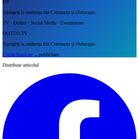
DT
Ajungeți la audiența din Constanța și Dobrogea
TV · Online · Social Media · Evenimente
DOTTO TV
Ajungeți la audiența din Constanța și Dobrogea
Contactează-ne
→
publicitate
Distribuie articolul