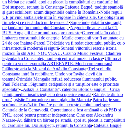
un bărbat pe stradă, apoi au plecat la cumpărături cu cardurile lui.
Doi suspecți, reținuți la Constanța
•
Cafeaua Baqué, tradiție spaniolă
și gust echilibrat, acum disponibilă online în România
•
Noile reguli
UE privind ambalajele intră în vigoare în câteva zile. Ce obligații au
firmele și ce riscă dacă nu le respectă
•
Șarpe îndepărtat în siguranță
de jandarmi, în municipiul Constanța
•
Negocierile au eșuat la CT
BUS. Angajații fac primul pas spre proteste
•
Guvernul ia în calcul
limitarea consumului de energie. Marile companii vor fi anunțate cu
24 de ore înainte
•
Parcul Tăbăcărie va fi redat circuitului public, cu o
infrastructură modernă și sigură
•
Sunetul viitorului rescrie istoria
muzicii în stil ART NOUVEAU. Cazino Music Festival: Clădirea
legendară a Constanței, noul epicentru al muzicii clasice
•
Ultima zi
pentru a vedea expoziția ARTEFAPTE. Moda contemporană
întâlnește arta la Muzeul de Artă din Constanța
•
Trei școli din
Constanța intră în reabilitare. Unde vor învăța elevii din
toamnă
•
Primăria Mangalia refuză reducerea iluminatului public.
Paul Foleanu: „Siguranța cetățenilor și a turiștilor este o prioritate
absolută”
•
„Astăzi la Constanța”, calendar istoric 6 august – Criza
pâinii, medici insuficienți și o descoperire epocală
•
Rămăşiţe dintr-o
dronă, găsite în apropierea unei plaje din Mamaia
•
Patru barje sunt
scufundate astăzi în Dunăre pentru a crește debitul apei spre
Centrala de la Cernavodă. Operațiunea a fost amânată o zi
•
PSD și
PNL, acord pentru premier independent: Cine este Alexandru
Nazare
•
Au tâlhărit un bărbat pe stradă, apoi au plecat la cumpărături
cu cardurile lui. Doi suspecți, reținuți la Constanța
•
Cafeaua Baqué,