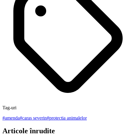
Tag-uri
#
amenda
#
caras severin
#
protectia animalelor
Articole înrudite