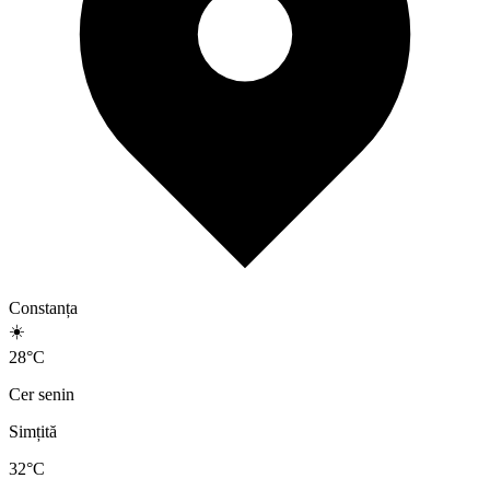
Constanța
☀️
28
°
C
Cer senin
Simțită
32
°C