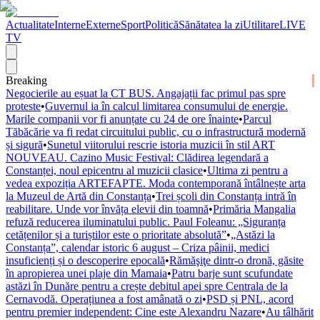
Actualitate
Interne
Externe
Sport
Politică
Sănătatea la zi
Utilitare
LIVE
TV
Breaking
Negocierile au eșuat la CT BUS. Angajații fac primul pas spre
proteste
•
Guvernul ia în calcul limitarea consumului de energie.
Marile companii vor fi anunțate cu 24 de ore înainte
•
Parcul
Tăbăcărie va fi redat circuitului public, cu o infrastructură modernă
și sigură
•
Sunetul viitorului rescrie istoria muzicii în stil ART
NOUVEAU. Cazino Music Festival: Clădirea legendară a
Constanței, noul epicentru al muzicii clasice
•
Ultima zi pentru a
vedea expoziția ARTEFAPTE. Moda contemporană întâlnește arta
la Muzeul de Artă din Constanța
•
Trei școli din Constanța intră în
reabilitare. Unde vor învăța elevii din toamnă
•
Primăria Mangalia
refuză reducerea iluminatului public. Paul Foleanu: „Siguranța
cetățenilor și a turiștilor este o prioritate absolută”
•
„Astăzi la
Constanța”, calendar istoric 6 august – Criza pâinii, medici
insuficienți și o descoperire epocală
•
Rămăşiţe dintr-o dronă, găsite
în apropierea unei plaje din Mamaia
•
Patru barje sunt scufundate
astăzi în Dunăre pentru a crește debitul apei spre Centrala de la
Cernavodă. Operațiunea a fost amânată o zi
•
PSD și PNL, acord
pentru premier independent: Cine este Alexandru Nazare
•
Au tâlhărit