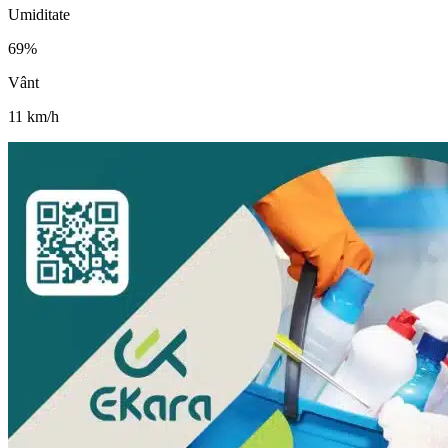
Umiditate
69
%
Vânt
11
km/h