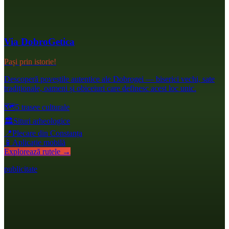
Via DobroGetica
Pași prin istorie!
Descoperă poveștile autentice ale Dobrogei — biserici vechi, sate
tradiționale, oameni și obiceiuri care definesc acest loc unic.
🗺️
5 trasee culturale
🏛️
Situri arheologice
📍
Plecare din Constanța
📱
Aplicație mobilă
Explorează rutele →
publicitate