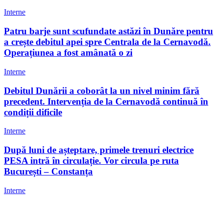
Interne
Patru barje sunt scufundate astăzi în Dunăre pentru
a crește debitul apei spre Centrala de la Cernavodă.
Operațiunea a fost amânată o zi
Interne
Debitul Dunării a coborât la un nivel minim fără
precedent. Intervenția de la Cernavodă continuă în
condiții dificile
Interne
După luni de așteptare, primele trenuri electrice
PESA intră în circulație. Vor circula pe ruta
București – Constanța
Interne