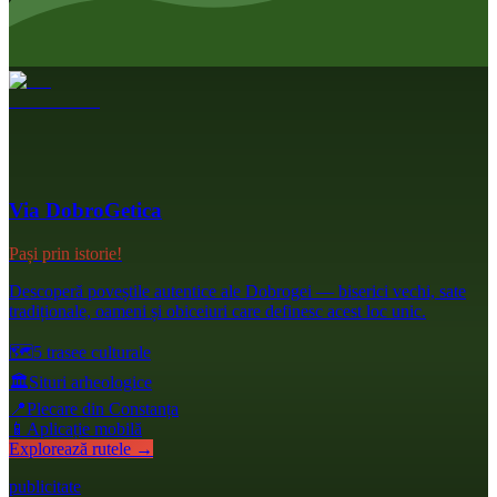
Via DobroGetica
Pași prin istorie!
Descoperă poveștile autentice ale Dobrogei — biserici vechi, sate
tradiționale, oameni și obiceiuri care definesc acest loc unic.
🗺️
5 trasee culturale
🏛️
Situri arheologice
📍
Plecare din Constanța
📱
Aplicație mobilă
Explorează rutele →
publicitate