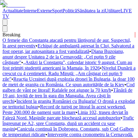
Actualitate
Interne
Externe
Sport
Politică
Sănătatea la zi
Utilitare
LIVE
TV
Breaking
O femeie din Constanța atacată pentru lănțișorul de aur. Suspectul,
în arest preventiv
•
Echipaj de ambulanță agresat în Cluj. Salvatorul a
fost operat, iar autosanitara a fost vandalizată
•
Diana Buzoianu,
anunț despre Unitatea 2 de la Cernavodă: „Cel puțin 9 zile
câștigate”
•
„Astăzi la Constanța”, calendar istoric 9 august. Cum au
fost primiți studenții americani la Mamaia, în 1926
•
Nivelul Dunării a
crescut cu 4 centimetri. Radu Miruță: „Am câștigat cel puțin 9
zile”
•
Reacția Ucrainei după explozia dronei în Bulgaria, la doar 100
de metri de granița cu România. Ce spun autoritățile de la Kiev
•
Cod
galben de vânt pe litoral! Rafalele pot ajunge la 70 km/h
•
Tânără de
19 ani, lovită de tren în gara din Mangalia. Avea căști în
urechi
•
Incident la granița României cu Bulgaria! O dronă a explodat
pe teritoriul bulgar
•
Record de turiști pe litoral în acest weekend.
Peste 200.000 de oameni sunt la mare
•
Linia 102, traseu deviat în
Faleză Nord. Mașinile parcate blochează accesul autobuzelor
•
Trafic
îngreunat pe A2, spre Constanța, după un accident cu șase
mașini
•
Canicula continuă în Dobrogea. Constanța, sub Cod Galben
de temperaturi ridicate
•
Intervenție contra cronometru la Cernavodă.