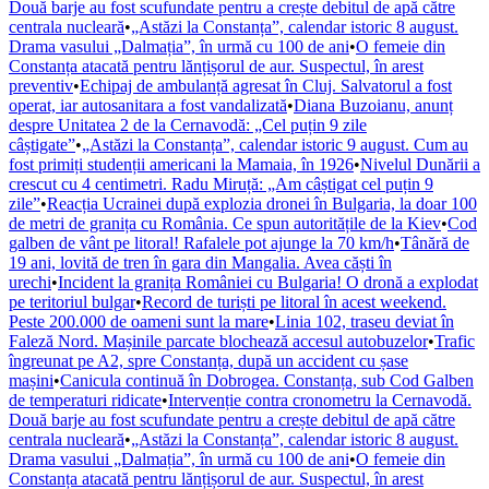
Două barje au fost scufundate pentru a crește debitul de apă către
centrala nucleară
•
„Astăzi la Constanța”, calendar istoric 8 august.
Drama vasului „Dalmația”, în urmă cu 100 de ani
•
O femeie din
Constanța atacată pentru lănțișorul de aur. Suspectul, în arest
preventiv
•
Echipaj de ambulanță agresat în Cluj. Salvatorul a fost
operat, iar autosanitara a fost vandalizată
•
Diana Buzoianu, anunț
despre Unitatea 2 de la Cernavodă: „Cel puțin 9 zile
câștigate”
•
„Astăzi la Constanța”, calendar istoric 9 august. Cum au
fost primiți studenții americani la Mamaia, în 1926
•
Nivelul Dunării a
crescut cu 4 centimetri. Radu Miruță: „Am câștigat cel puțin 9
zile”
•
Reacția Ucrainei după explozia dronei în Bulgaria, la doar 100
de metri de granița cu România. Ce spun autoritățile de la Kiev
•
Cod
galben de vânt pe litoral! Rafalele pot ajunge la 70 km/h
•
Tânără de
19 ani, lovită de tren în gara din Mangalia. Avea căști în
urechi
•
Incident la granița României cu Bulgaria! O dronă a explodat
pe teritoriul bulgar
•
Record de turiști pe litoral în acest weekend.
Peste 200.000 de oameni sunt la mare
•
Linia 102, traseu deviat în
Faleză Nord. Mașinile parcate blochează accesul autobuzelor
•
Trafic
îngreunat pe A2, spre Constanța, după un accident cu șase
mașini
•
Canicula continuă în Dobrogea. Constanța, sub Cod Galben
de temperaturi ridicate
•
Intervenție contra cronometru la Cernavodă.
Două barje au fost scufundate pentru a crește debitul de apă către
centrala nucleară
•
„Astăzi la Constanța”, calendar istoric 8 august.
Drama vasului „Dalmația”, în urmă cu 100 de ani
•
O femeie din
Constanța atacată pentru lănțișorul de aur. Suspectul, în arest