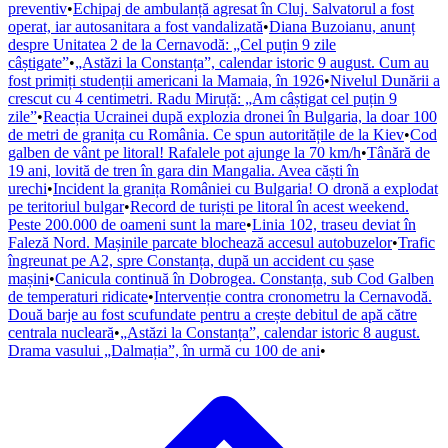
preventiv
•
Echipaj de ambulanță agresat în Cluj. Salvatorul a fost
operat, iar autosanitara a fost vandalizată
•
Diana Buzoianu, anunț
despre Unitatea 2 de la Cernavodă: „Cel puțin 9 zile
câștigate”
•
„Astăzi la Constanța”, calendar istoric 9 august. Cum au
fost primiți studenții americani la Mamaia, în 1926
•
Nivelul Dunării a
crescut cu 4 centimetri. Radu Miruță: „Am câștigat cel puțin 9
zile”
•
Reacția Ucrainei după explozia dronei în Bulgaria, la doar 100
de metri de granița cu România. Ce spun autoritățile de la Kiev
•
Cod
galben de vânt pe litoral! Rafalele pot ajunge la 70 km/h
•
Tânără de
19 ani, lovită de tren în gara din Mangalia. Avea căști în
urechi
•
Incident la granița României cu Bulgaria! O dronă a explodat
pe teritoriul bulgar
•
Record de turiști pe litoral în acest weekend.
Peste 200.000 de oameni sunt la mare
•
Linia 102, traseu deviat în
Faleză Nord. Mașinile parcate blochează accesul autobuzelor
•
Trafic
îngreunat pe A2, spre Constanța, după un accident cu șase
mașini
•
Canicula continuă în Dobrogea. Constanța, sub Cod Galben
de temperaturi ridicate
•
Intervenție contra cronometru la Cernavodă.
Două barje au fost scufundate pentru a crește debitul de apă către
centrala nucleară
•
„Astăzi la Constanța”, calendar istoric 8 august.
Drama vasului „Dalmația”, în urmă cu 100 de ani
•