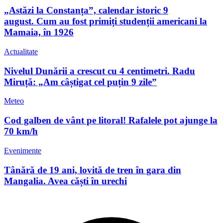
„Astăzi la Constanța”, calendar istoric 9
august. Cum au fost primiți studenții americani la
Mamaia, în 1926
Actualitate
Nivelul Dunării a crescut cu 4 centimetri. Radu
Miruță: „Am câștigat cel puțin 9 zile”
Meteo
Cod galben de vânt pe litoral! Rafalele pot ajunge la
70 km/h
Evenimente
Tânără de 19 ani, lovită de tren în gara din
Mangalia. Avea căști în urechi