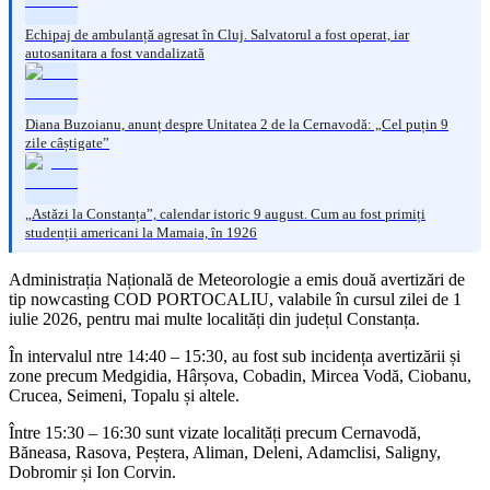
Echipaj de ambulanță agresat în Cluj. Salvatorul a fost operat, iar
autosanitara a fost vandalizată
Diana Buzoianu, anunț despre Unitatea 2 de la Cernavodă: „Cel puțin 9
zile câștigate”
„Astăzi la Constanța”, calendar istoric 9 august. Cum au fost primiți
studenții americani la Mamaia, în 1926
Administrația Națională de Meteorologie a emis două avertizări de
tip nowcasting COD PORTOCALIU, valabile în cursul zilei de 1
iulie 2026, pentru mai multe localități din județul Constanța.
În intervalul ntre 14:40 – 15:30, au fost sub incidența avertizării și
zone precum Medgidia, Hârșova, Cobadin, Mircea Vodă, Ciobanu,
Crucea, Seimeni, Topalu și altele.
Între 15:30 – 16:30 sunt vizate localități precum Cernavodă,
Băneasa, Rasova, Peștera, Aliman, Deleni, Adamclisi, Saligny,
Dobromir și Ion Corvin.