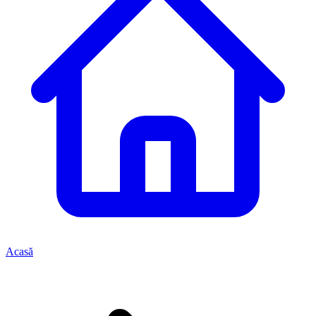
Acasă