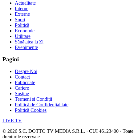
Actualitate
Interne
Externe
Sport
Politică
Economie
Utilitare
Sănătatea la Zi
Evenimente
Pagini
Despre Noi
Contact
Publicitate
Cariere
Susține
Termeni și Condiții
Politică de Confidențialitate
Politică Cookies
LIVE TV
©
2026
S.C. DOTTO TV MEDIA S.R.L. · CUI 46123400 · Toate
drepturile rezervate