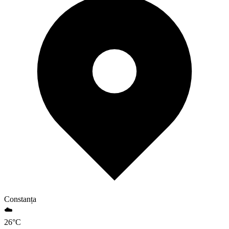
Constanța
☁️
26
°
C