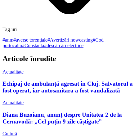
Tag-uri
#
anm
#
averse torențiale
#
Avertizări nowcasting
#
Cod
portocaliu
#
Constanta
#
descărcări electrice
Articole înrudite
Actualitate
Echipaj de ambulanță agresat în Cluj. Salvatorul a
fost operat, iar autosanitara a fost vandalizată
Actualitate
Diana Buzoianu, anunț despre Unitatea 2 de la
Cernavodă: „Cel puțin 9 zile câștigate”
Cultură