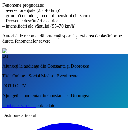
Fenomene prognozate:
– averse torențiale (25–40 l/mp)
– grindină de mici și medii dimensiuni (1–3 cm)
– frecvente descărcări electrice
– intensificări ale vântului (55–70 km/h)
Autoritățile recomandă prudență sporită și evitarea deplasărilor pe
durata fenomenelor severe.
DT
Ajungeți la audiența din Constanța și Dobrogea
TV · Online · Social Media · Evenimente
DOTTO TV
Ajungeți la audiența din Constanța și Dobrogea
Contactează-ne
→
publicitate
Distribuie articolul