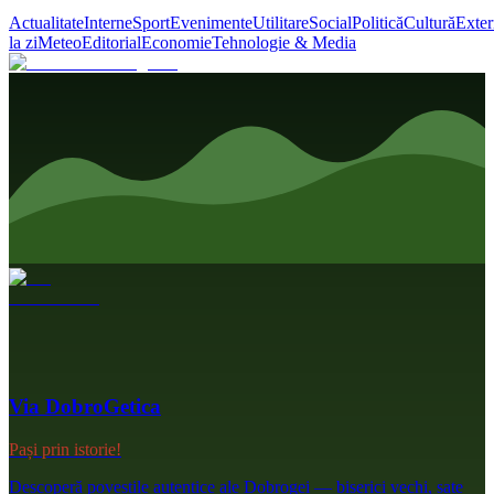
Actualitate
Interne
Sport
Evenimente
Utilitare
Social
Politică
Cultură
Exter
la zi
Meteo
Editorial
Economie
Tehnologie & Media
Via DobroGetica
Pași prin istorie!
Descoperă poveștile autentice ale Dobrogei — biserici vechi, sate