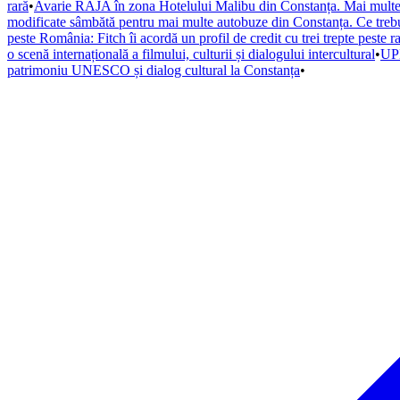
rară
•
Avarie RAJA în zona Hotelului Malibu din Constanța. Mai multe s
modificate sâmbătă pentru mai multe autobuze din Constanța. Ce trebuie
peste România: Fitch îi acordă un profil de credit cu trei trepte peste r
o scenă internațională a filmului, culturii și dialogului intercultural
•
UPD
patrimoniu UNESCO și dialog cultural la Constanța
•