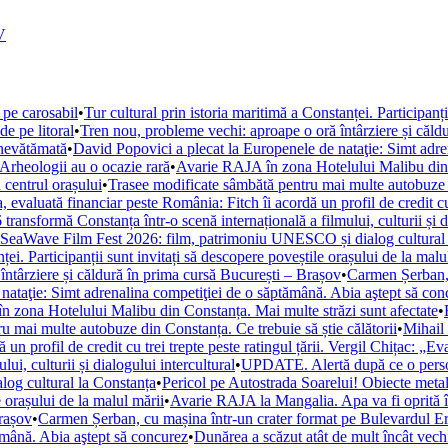
V
 pe carosabil
•
Tur cultural prin istoria maritimă a Constanței. Participanț
de pe litoral
•
Tren nou, probleme vechi: aproape o oră întârziere și căld
 nevătămată
•
David Popovici a plecat la Europenele de nataţie: Simt adre
. Arheologii au o ocazie rară
•
Avarie RAJA în zona Hotelului Malibu din C
 centrul orașului
•
Trasee modificate sâmbătă pentru mai multe autobuze di
, evaluată financiar peste România: Fitch îi acordă un profil de credit cu 
ansformă Constanța într-o scenă internațională a filmului, culturii și di
la SeaWave Film Fest 2026: film, patrimoniu UNESCO și dialog cultural
ței. Participanții sunt invitați să descopere poveștile orașului de la malu
ntârziere și căldură în prima cursă București – Brașov
•
Carmen Șerban, 
nataţie: Simt adrenalina competiţiei de o săptămână. Abia aştept să con
 zona Hotelului Malibu din Constanța. Mai multe străzi sunt afectate
•
u mai multe autobuze din Constanța. Ce trebuie să știe călătorii
•
Mihail 
un profil de credit cu trei trepte peste ratingul țării. Vergil Chițac: „E
i, culturii și dialogului intercultural
•
UPDATE. Alertă după ce o persoan
og cultural la Constanța
•
Pericol pe Autostrada Soarelui! Obiecte metal
e orașului de la malul mării
•
Avarie RAJA la Mangalia. Apa va fi oprită în 
Brașov
•
Carmen Șerban, cu mașina într-un crater format pe Bulevardul Ero
ămână. Abia aştept să concurez
•
Dunărea a scăzut atât de mult încât vechi