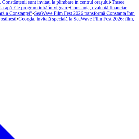
Constănțenii sunt invitați la plimbare în centrul orașului
•
Trasee
 la apă. Ce program intră în vigoare
•
Constanța, evaluată financiar
iară a Constanței”
•
SeaWave Film Fest 2026 transformă Constanța într-
ostinești
•
Georgia, invitată specială la SeaWave Film Fest 2026: film,