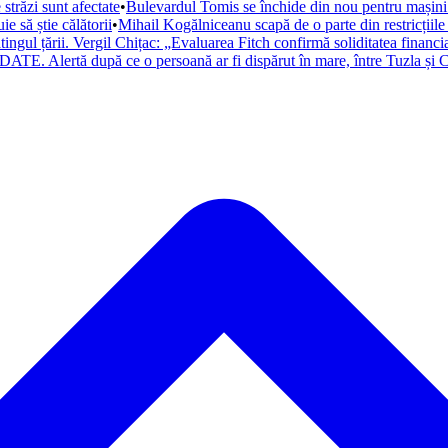
trăzi sunt afectate
•
Bulevardul Tomis se închide din nou pentru mașini. 
 să știe călătorii
•
Mihail Kogălniceanu scapă de o parte din restricțiile
atingul țării. Vergil Chițac: „Evaluarea Fitch confirmă soliditatea financ
ATE. Alertă după ce o persoană ar fi dispărut în mare, între Tuzla și C