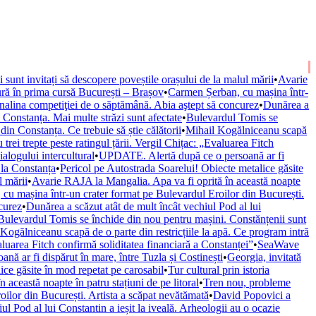
ii sunt invitați să descopere poveștile orașului de la malul mării
•
Avarie
ură în prima cursă București – Brașov
•
Carmen Șerban, cu mașina într-
nalina competiţiei de o săptămână. Abia aştept să concurez
•
Dunărea a
onstanța. Mai multe străzi sunt afectate
•
Bulevardul Tomis se
n Constanța. Ce trebuie să știe călătorii
•
Mihail Kogălniceanu scapă
trei trepte peste ratingul țării. Vergil Chițac: „Evaluarea Fitch
alogului intercultural
•
UPDATE. Alertă după ce o persoană ar fi
 la Constanța
•
Pericol pe Autostrada Soarelui! Obiecte metalice găsite
l mării
•
Avarie RAJA la Mangalia. Apa va fi oprită în această noapte
cu mașina într-un crater format pe Bulevardul Eroilor din București.
curez
•
Dunărea a scăzut atât de mult încât vechiul Pod al lui
Bulevardul Tomis se închide din nou pentru mașini. Constănțenii sunt
Kogălniceanu scapă de o parte din restricțiile la apă. Ce program intră
valuarea Fitch confirmă soliditatea financiară a Constanței”
•
SeaWave
ă ar fi dispărut în mare, între Tuzla și Costinești
•
Georgia, invitată
ice găsite în mod repetat pe carosabil
•
Tur cultural prin istoria
această noapte în patru stațiuni de pe litoral
•
Tren nou, probleme
ilor din București. Artista a scăpat nevătămată
•
David Popovici a
ul Pod al lui Constantin a ieșit la iveală. Arheologii au o ocazie