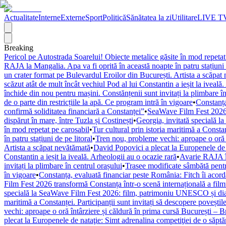
Actualitate
Interne
Externe
Sport
Politică
Sănătatea la zi
Utilitare
LIVE T
Breaking
Pericol pe Autostrada Soarelui! Obiecte metalice găsite în mod repetat
RAJA la Mangalia. Apa va fi oprită în această noapte în patru stațiuni 
un crater format pe Bulevardul Eroilor din București. Artista a scăpat
scăzut atât de mult încât vechiul Pod al lui Constantin a ieșit la iveală
închide din nou pentru mașini. Constănțenii sunt invitați la plimbare în
de o parte din restricțiile la apă. Ce program intră în vigoare
•
Constanța
confirmă soliditatea financiară a Constanței”
•
SeaWave Film Fest 2026 tr
dispărut în mare, între Tuzla și Costinești
•
Georgia, invitată specială 
în mod repetat pe carosabil
•
Tur cultural prin istoria maritimă a Constan
în patru stațiuni de pe litoral
•
Tren nou, probleme vechi: aproape o oră î
Artista a scăpat nevătămată
•
David Popovici a plecat la Europenele de 
Constantin a ieșit la iveală. Arheologii au o ocazie rară
•
Avarie RAJA în
invitați la plimbare în centrul orașului
•
Trasee modificate sâmbătă pentr
în vigoare
•
Constanța, evaluată financiar peste România: Fitch îi acordă 
Film Fest 2026 transformă Constanța într-o scenă internațională a filmulu
specială la SeaWave Film Fest 2026: film, patrimoniu UNESCO și dial
maritimă a Constanței. Participanții sunt invitați să descopere poveștil
vechi: aproape o oră întârziere și căldură în prima cursă București – 
plecat la Europenele de nataţie: Simt adrenalina competiţiei de o săpt