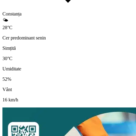
Constanța
🌤️
28
°
C
Cer predominant senin
Simțită
30
°C
Umiditate
52
%
Vânt
16
km/h