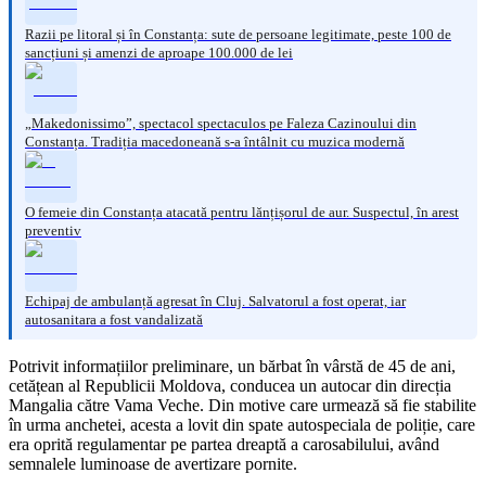
Razii pe litoral și în Constanța: sute de persoane legitimate, peste 100 de
sancțiuni și amenzi de aproape 100.000 de lei
„Makedonissimo”, spectacol spectaculos pe Faleza Cazinoului din
Constanța. Tradiția macedoneană s-a întâlnit cu muzica modernă
O femeie din Constanța atacată pentru lănțișorul de aur. Suspectul, în arest
preventiv
Echipaj de ambulanță agresat în Cluj. Salvatorul a fost operat, iar
autosanitara a fost vandalizată
Potrivit informațiilor preliminare, un bărbat în vârstă de 45 de ani,
cetățean al Republicii Moldova, conducea un autocar din direcția
Mangalia către Vama Veche. Din motive care urmează să fie stabilite
în urma anchetei, acesta a lovit din spate autospeciala de poliție, care
era oprită regulamentar pe partea dreaptă a carosabilului, având
semnalele luminoase de avertizare pornite.