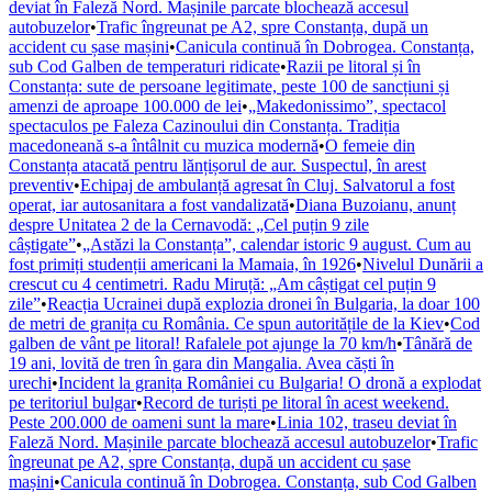
deviat în Faleză Nord. Mașinile parcate blochează accesul
autobuzelor
•
Trafic îngreunat pe A2, spre Constanța, după un
accident cu șase mașini
•
Canicula continuă în Dobrogea. Constanța,
sub Cod Galben de temperaturi ridicate
•
Razii pe litoral și în
Constanța: sute de persoane legitimate, peste 100 de sancțiuni și
amenzi de aproape 100.000 de lei
•
„Makedonissimo”, spectacol
spectaculos pe Faleza Cazinoului din Constanța. Tradiția
macedoneană s-a întâlnit cu muzica modernă
•
O femeie din
Constanța atacată pentru lănțișorul de aur. Suspectul, în arest
preventiv
•
Echipaj de ambulanță agresat în Cluj. Salvatorul a fost
operat, iar autosanitara a fost vandalizată
•
Diana Buzoianu, anunț
despre Unitatea 2 de la Cernavodă: „Cel puțin 9 zile
câștigate”
•
„Astăzi la Constanța”, calendar istoric 9 august. Cum au
fost primiți studenții americani la Mamaia, în 1926
•
Nivelul Dunării a
crescut cu 4 centimetri. Radu Miruță: „Am câștigat cel puțin 9
zile”
•
Reacția Ucrainei după explozia dronei în Bulgaria, la doar 100
de metri de granița cu România. Ce spun autoritățile de la Kiev
•
Cod
galben de vânt pe litoral! Rafalele pot ajunge la 70 km/h
•
Tânără de
19 ani, lovită de tren în gara din Mangalia. Avea căști în
urechi
•
Incident la granița României cu Bulgaria! O dronă a explodat
pe teritoriul bulgar
•
Record de turiști pe litoral în acest weekend.
Peste 200.000 de oameni sunt la mare
•
Linia 102, traseu deviat în
Faleză Nord. Mașinile parcate blochează accesul autobuzelor
•
Trafic
îngreunat pe A2, spre Constanța, după un accident cu șase
mașini
•
Canicula continuă în Dobrogea. Constanța, sub Cod Galben