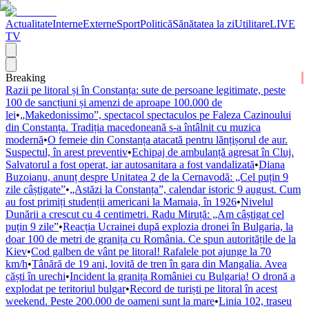
Actualitate
Interne
Externe
Sport
Politică
Sănătatea la zi
Utilitare
LIVE
TV
Breaking
Razii pe litoral și în Constanța: sute de persoane legitimate, peste
100 de sancțiuni și amenzi de aproape 100.000 de
lei
•
„Makedonissimo”, spectacol spectaculos pe Faleza Cazinoului
din Constanța. Tradiția macedoneană s-a întâlnit cu muzica
modernă
•
O femeie din Constanța atacată pentru lănțișorul de aur.
Suspectul, în arest preventiv
•
Echipaj de ambulanță agresat în Cluj.
Salvatorul a fost operat, iar autosanitara a fost vandalizată
•
Diana
Buzoianu, anunț despre Unitatea 2 de la Cernavodă: „Cel puțin 9
zile câștigate”
•
„Astăzi la Constanța”, calendar istoric 9 august. Cum
au fost primiți studenții americani la Mamaia, în 1926
•
Nivelul
Dunării a crescut cu 4 centimetri. Radu Miruță: „Am câștigat cel
puțin 9 zile”
•
Reacția Ucrainei după explozia dronei în Bulgaria, la
doar 100 de metri de granița cu România. Ce spun autoritățile de la
Kiev
•
Cod galben de vânt pe litoral! Rafalele pot ajunge la 70
km/h
•
Tânără de 19 ani, lovită de tren în gara din Mangalia. Avea
căști în urechi
•
Incident la granița României cu Bulgaria! O dronă a
explodat pe teritoriul bulgar
•
Record de turiști pe litoral în acest
weekend. Peste 200.000 de oameni sunt la mare
•
Linia 102, traseu