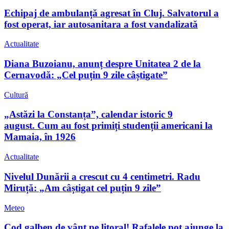
Echipaj de ambulanță agresat în Cluj. Salvatorul a
fost operat, iar autosanitara a fost vandalizată
Actualitate
Diana Buzoianu, anunț despre Unitatea 2 de la
Cernavodă: „Cel puțin 9 zile câștigate”
Cultură
„Astăzi la Constanța”, calendar istoric 9
august. Cum au fost primiți studenții americani la
Mamaia, în 1926
Actualitate
Nivelul Dunării a crescut cu 4 centimetri. Radu
Miruță: „Am câștigat cel puțin 9 zile”
Meteo
Cod galben de vânt pe litoral! Rafalele pot ajunge la