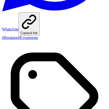
WhatsApp
Copiază link
#
Breaking
#
Evenimente