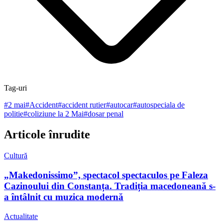
Tag-uri
#
2 mai
#
Accident
#
accident rutier
#
autocar
#
autospeciala de
politie
#
coliziune la 2 Mai
#
dosar penal
Articole înrudite
Cultură
„Makedonissimo”, spectacol spectaculos pe Faleza
Cazinoului din Constanța. Tradiția macedoneană s-
a întâlnit cu muzica modernă
Actualitate