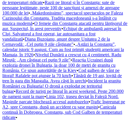
de temperaturi ridicate
•
Razii pe litoral și în Constanța: sute de
persoane legitimate, peste 100 de sancțiuni și amenzi de aproape
100.000 de lei
•
„Makedonissimo”, spectacol spectaculos pe Faleza
Cazinoului din Constanța. Tradiția macedoneană s-a întâlnit cu
muzica modernă
•
O femeie din Constanța atacată pentru lănțișorul de
aur. Suspectul, în arest preventiv
•
Echipaj de ambulanță agresat în
Cluj. Salvatorul a fost operat, iar autosanitara a fost
vandalizată
•
Diana Buzoianu, anunț despre Unitatea 2 de la
Cernavodă: „Cel puțin 9 zile câștigate”
•
„Astăzi la Constanța”,
calendar istoric 9 august. Cum au fost primiți studenții americani la
Mamaia, în 1926
•
Nivelul Dunării a crescut cu 4 centimetri. Radu
Miruță: „Am câștigat cel puțin 9 zile”
•
Reacția Ucrainei după
explozia dronei în Bulgaria, la doar 100 de metri de granița cu
România. Ce spun autoritățile de la Kiev
•
Cod galben de vânt pe
litoral! Rafalele pot ajunge la 70 km/h
•
Tânără de 19 ani, lovită de
tren în gara din Mangalia. Avea căști în urechi
•
Incident la granița
României cu Bulgaria! O dronă a explodat pe teritoriul
bulgar
•
Record de turiști pe litoral în acest weekend. Peste 200.000
de oameni sunt la mare
•
Linia 102, traseu deviat în Faleză Nord.
Mașinile parcate blochează accesul autobuzelor
•
Trafic îngreunat pe
A2, spre Constanța, după un accident cu șase mașini
•
Canicula
continuă în Dobrogea. Constanța, sub Cod Galben de temperaturi
ridicate
•