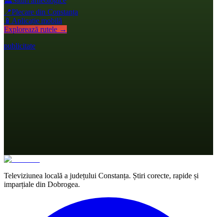
🏛️
Situri arheologice
📍
Plecare din Constanța
📱
Aplicație mobilă
Explorează rutele →
publicitate
Televiziunea locală a județului Constanța. Știri corecte, rapide și
imparțiale din Dobrogea.