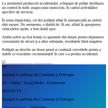
La momentul producerii accidentului, echipajul de poliție desfășura
un control în trafic asupra unui motociclu, în cadrul activităților
specifice de serviciu.
În urma impactului, cei doi polițiști aflați în autospecială au suferit
răni ușoare. De asemenea, o tânără de 18 ani, aflată în apropierea
vehiculelor oprite, a fost rănită ușor.
Ambii șoferi au fost testați cu aparatele din dotare pentru depistarea
consumului de alcool și a altor substanțe, rezultatele fiind negative.
Polițiștii au deschis un dosar penal și continuă cercetările pentru a
stabili cu exactitate circumstanțele în care s-a produs accidentul.
DT
Ajungeți la audiența din Constanța și Dobrogea
TV · Online · Social Media · Evenimente
DOTTO TV
Ajungeți la audiența din Constanța și Dobrogea
Contactează-ne
→
publicitate