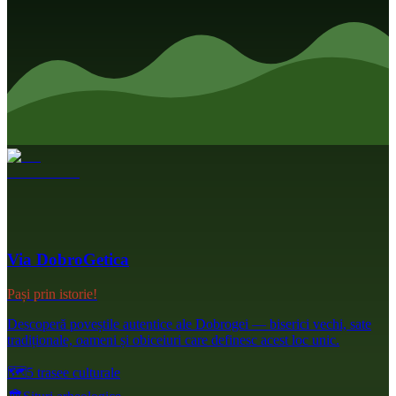
Via DobroGetica
Pași prin istorie!
Descoperă poveștile autentice ale Dobrogei — biserici vechi, sate
tradiționale, oameni și obiceiuri care definesc acest loc unic.
🗺️
5 trasee culturale