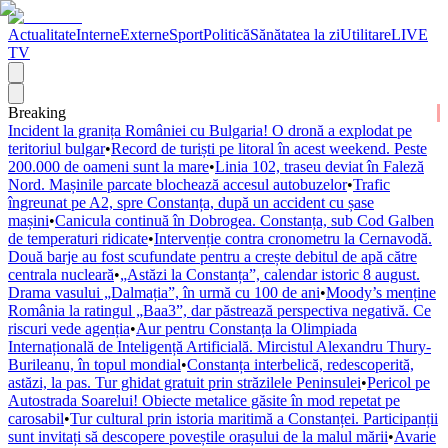
Actualitate
Interne
Externe
Sport
Politică
Sănătatea la zi
Utilitare
LIVE
TV
Breaking
Incident la granița României cu Bulgaria! O dronă a explodat pe
teritoriul bulgar
•
Record de turiști pe litoral în acest weekend. Peste
200.000 de oameni sunt la mare
•
Linia 102, traseu deviat în Faleză
Nord. Mașinile parcate blochează accesul autobuzelor
•
Trafic
îngreunat pe A2, spre Constanța, după un accident cu șase
mașini
•
Canicula continuă în Dobrogea. Constanța, sub Cod Galben
de temperaturi ridicate
•
Intervenție contra cronometru la Cernavodă.
Două barje au fost scufundate pentru a crește debitul de apă către
centrala nucleară
•
„Astăzi la Constanța”, calendar istoric 8 august.
Drama vasului „Dalmația”, în urmă cu 100 de ani
•
Moody’s menține
România la ratingul „Baa3”, dar păstrează perspectiva negativă. Ce
riscuri vede agenția
•
Aur pentru Constanța la Olimpiada
Internațională de Inteligență Artificială. Mircistul Alexandru Thury-
Burileanu, în topul mondial
•
Constanța interbelică, redescoperită,
astăzi, la pas. Tur ghidat gratuit prin străzilele Peninsulei
•
Pericol pe
Autostrada Soarelui! Obiecte metalice găsite în mod repetat pe
carosabil
•
Tur cultural prin istoria maritimă a Constanței. Participanții
sunt invitați să descopere poveștile orașului de la malul mării
•
Avarie