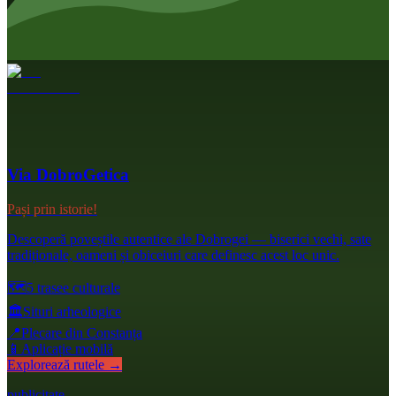
Via DobroGetica
Pași prin istorie!
Descoperă poveștile autentice ale Dobrogei — biserici vechi, sate
tradiționale, oameni și obiceiuri care definesc acest loc unic.
🗺️
5 trasee culturale
🏛️
Situri arheologice
📍
Plecare din Constanța
📱
Aplicație mobilă
Explorează rutele →
publicitate