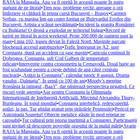
RAJA la Mangalia. Apa va fi oprită în această noapte în patru
stațiuni de pe litoral
•
Tren nou, probleme vechi: aproape o oră
întârziere și căldură în prima cursă București – Brașov
•
Carmen
Șerban, cu mașina într-un crater format pe Bulevardul Eroilor din
București. Artista a scăpat nevătămată
•
Incident la granița României
cu Bulgaria! O dronă a explodat pe teritoriul bulgar
•
Record de
turiști pe litoral în acest weekend. Peste 200.000 de oameni sunt la
mare
•
Linia 102, traseu deviat în Faleză Nord. Mașinile parcate
blochează accesul autobuzelor
•
Trafic îngreunat pe A2, spre
Constanța, după un accident cu șase mașini
•
Canicula continuă în
Dobrogea. Constanța, sub Cod Galben de temperaturi
ridicate
•
Intervenție contra cronometru la Cernavodă. Două barje au
fost scufundate pentru a crește debitul de apă către centrala
nucleară
•
„Astăzi la Constanța”, calendar istoric 8 august. Drama
vasului „Dalmația”, în urmă cu 100 de ani
•
Moody’s menține
România la ratingul „Baa3”, dar păstrează perspectiva negativă. Ce
riscuri vede agenția
•
Aur pentru Constanța la Olimpiada
Internațională de Inteligență Artificială. Mircistul Alexandru Thury-
Burileanu, în topul mondial
•
Constanța interbelică, redescoperită,
astăzi, la pas. Tur ghidat gratuit prin străzilele Peninsulei
•
Pericol pe
Autostrada Soarelui! Obiecte metalice găsite în mod repetat pe
carosabil
•
Tur cultural prin istoria maritimă a Constanței. Participanții
sunt invitați să descopere poveștile orașului de la malul mării
•
Avarie
RAJA la Mangalia. Apa va fi oprită în această noapte în patru
stațiuni de pe litoral
•
Tren nou, probleme vechi: aproape o oră