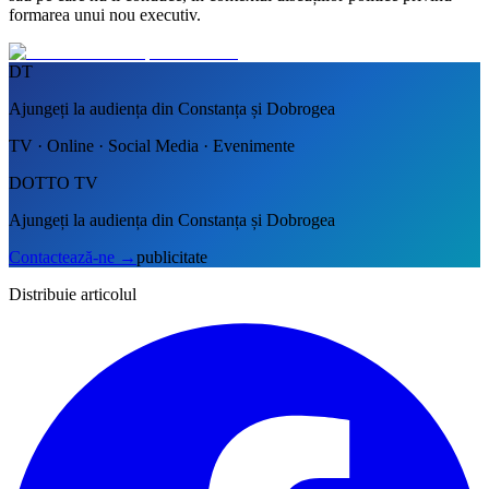
formarea unui nou executiv.
DT
Ajungeți la audiența din Constanța și Dobrogea
TV · Online · Social Media · Evenimente
DOTTO TV
Ajungeți la audiența din Constanța și Dobrogea
Contactează-ne
→
publicitate
Distribuie articolul