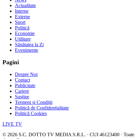
Actualitate
Interne
Externe
Sport
Politică
Economie
Utilitare
Sănătatea la Zi
Evenimente
Pagini
Despre Noi
Contact
Publicitate
Cariere
Susține
Termeni și Condiții
Politică de Confidențialitate
Politică Cookies
LIVE TV
©
2026
S.C. DOTTO TV MEDIA S.R.L. · CUI 46123400 · Toate