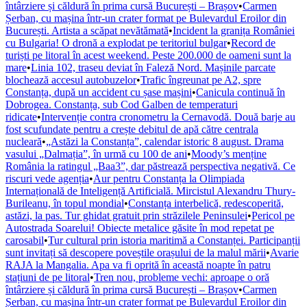
întârziere și căldură în prima cursă București – Brașov
•
Carmen
Șerban, cu mașina într-un crater format pe Bulevardul Eroilor din
București. Artista a scăpat nevătămată
•
Incident la granița României
cu Bulgaria! O dronă a explodat pe teritoriul bulgar
•
Record de
turiști pe litoral în acest weekend. Peste 200.000 de oameni sunt la
mare
•
Linia 102, traseu deviat în Faleză Nord. Mașinile parcate
blochează accesul autobuzelor
•
Trafic îngreunat pe A2, spre
Constanța, după un accident cu șase mașini
•
Canicula continuă în
Dobrogea. Constanța, sub Cod Galben de temperaturi
ridicate
•
Intervenție contra cronometru la Cernavodă. Două barje au
fost scufundate pentru a crește debitul de apă către centrala
nucleară
•
„Astăzi la Constanța”, calendar istoric 8 august. Drama
vasului „Dalmația”, în urmă cu 100 de ani
•
Moody’s menține
România la ratingul „Baa3”, dar păstrează perspectiva negativă. Ce
riscuri vede agenția
•
Aur pentru Constanța la Olimpiada
Internațională de Inteligență Artificială. Mircistul Alexandru Thury-
Burileanu, în topul mondial
•
Constanța interbelică, redescoperită,
astăzi, la pas. Tur ghidat gratuit prin străzilele Peninsulei
•
Pericol pe
Autostrada Soarelui! Obiecte metalice găsite în mod repetat pe
carosabil
•
Tur cultural prin istoria maritimă a Constanței. Participanții
sunt invitați să descopere poveștile orașului de la malul mării
•
Avarie
RAJA la Mangalia. Apa va fi oprită în această noapte în patru
stațiuni de pe litoral
•
Tren nou, probleme vechi: aproape o oră
întârziere și căldură în prima cursă București – Brașov
•
Carmen
Șerban, cu mașina într-un crater format pe Bulevardul Eroilor din