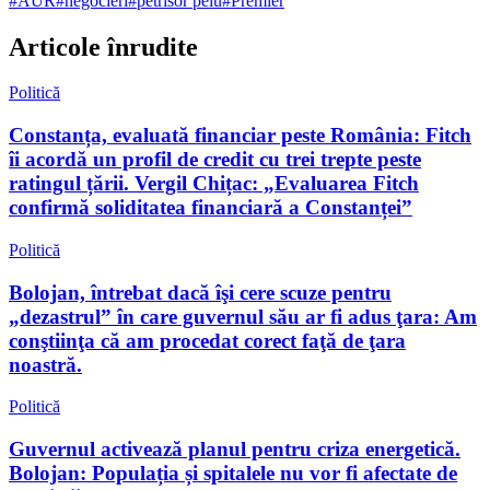
#
AUR
#
negocieri
#
petrisor peiu
#
Premier
Articole înrudite
Politică
Constanța, evaluată financiar peste România: Fitch
îi acordă un profil de credit cu trei trepte peste
ratingul țării. Vergil Chițac: „Evaluarea Fitch
confirmă soliditatea financiară a Constanței”
Politică
Bolojan, întrebat dacă îşi cere scuze pentru
„dezastrul” în care guvernul său ar fi adus ţara: Am
conştiinţa că am procedat corect faţă de ţara
noastră.
Politică
Guvernul activează planul pentru criza energetică.
Bolojan: Populația și spitalele nu vor fi afectate de