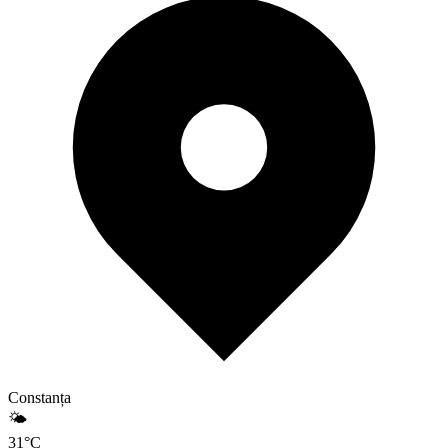
Constanța
🌤️
31
°
C