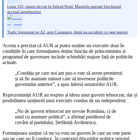
Linia 102, traseu deviat în Faleză Nord. Mașinile parcate blochează
accesul autobuzelor
Trafic îngreunat pe A2, spre Constanța, după un accident cu șase mașini
Acesta a precizat că AUR ar putea susține un executiv doar în
condițiile în care formațiunea deține funcția de prim-ministru și
programul de guvernare include schimbări majore față de politicile
actuale.
„Condiția pe care noi am pus-o este să avem premierul
și să fie asumate măsuri care să inverseze politicile
guvernului anterior”, a spus liderul senatorilor AUR.
Reprezentanții AUR au respins și ideea unui guvern tehnocrat, dar și
posibilitatea susținerii unui executiv condus de un independent.
„Nu de guvern tehnocrat are nevoie România, ci de
unul cu asumare politică”, a afirmat purtătorul de
cuvânt al partidului, Ștefăniță Avrămescu.
Formațiunea susține că nu va vota un guvern în care nu este parte
sau pe care nu îl conduce, în contextul discuțiilor politice privind