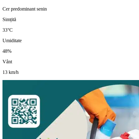
Cer predominant senin
Simțită
33
°C
Umiditate
48
%
Vânt
13
km/h