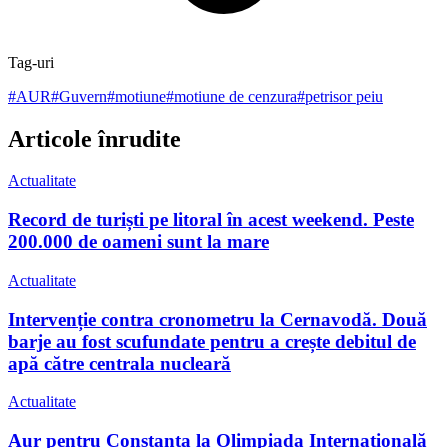
Tag-uri
#
AUR
#
Guvern
#
motiune
#
motiune de cenzura
#
petrisor peiu
Articole înrudite
Actualitate
Record de turiști pe litoral în acest weekend. Peste
200.000 de oameni sunt la mare
Actualitate
Intervenție contra cronometru la Cernavodă. Două
barje au fost scufundate pentru a crește debitul de
apă către centrala nucleară
Actualitate
Aur pentru Constanța la Olimpiada Internațională