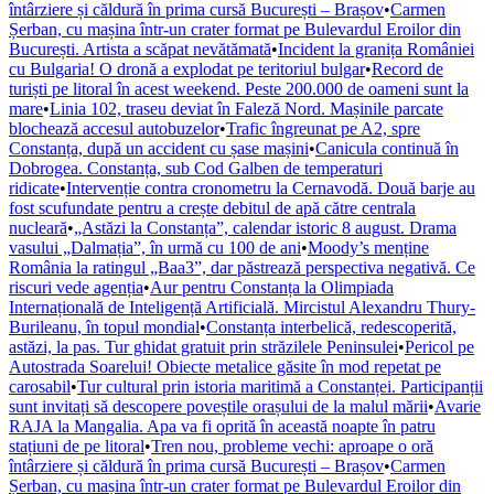
întârziere și căldură în prima cursă București – Brașov
•
Carmen
Șerban, cu mașina într-un crater format pe Bulevardul Eroilor din
București. Artista a scăpat nevătămată
•
Incident la granița României
cu Bulgaria! O dronă a explodat pe teritoriul bulgar
•
Record de
turiști pe litoral în acest weekend. Peste 200.000 de oameni sunt la
mare
•
Linia 102, traseu deviat în Faleză Nord. Mașinile parcate
blochează accesul autobuzelor
•
Trafic îngreunat pe A2, spre
Constanța, după un accident cu șase mașini
•
Canicula continuă în
Dobrogea. Constanța, sub Cod Galben de temperaturi
ridicate
•
Intervenție contra cronometru la Cernavodă. Două barje au
fost scufundate pentru a crește debitul de apă către centrala
nucleară
•
„Astăzi la Constanța”, calendar istoric 8 august. Drama
vasului „Dalmația”, în urmă cu 100 de ani
•
Moody’s menține
România la ratingul „Baa3”, dar păstrează perspectiva negativă. Ce
riscuri vede agenția
•
Aur pentru Constanța la Olimpiada
Internațională de Inteligență Artificială. Mircistul Alexandru Thury-
Burileanu, în topul mondial
•
Constanța interbelică, redescoperită,
astăzi, la pas. Tur ghidat gratuit prin străzilele Peninsulei
•
Pericol pe
Autostrada Soarelui! Obiecte metalice găsite în mod repetat pe
carosabil
•
Tur cultural prin istoria maritimă a Constanței. Participanții
sunt invitați să descopere poveștile orașului de la malul mării
•
Avarie
RAJA la Mangalia. Apa va fi oprită în această noapte în patru
stațiuni de pe litoral
•
Tren nou, probleme vechi: aproape o oră
întârziere și căldură în prima cursă București – Brașov
•
Carmen
Șerban, cu mașina într-un crater format pe Bulevardul Eroilor din