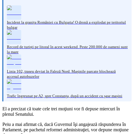
Incident la granița României cu Bulgaria! O dronă a explodat pe teritoriul
bulgar
Record de turiști pe litoral în acest weekend. Peste 200.000 de oameni sunt
la mare
Linia 102, traseu deviat în Faleză Nord. Mașinile parcate blochează
accesul autobuzelor
Trafic îngreunat pe A2, spre Constanța, după un accident cu șase mașini
El a precizat că toate cele trei moţiuni vor fi depuse miercuri în
plenul Senatului.
Peiu a mai afirmat că, dacă Guvernul îşi angajează răspunderea în
Parlament, pe pachetul reformei administraţiei, vor depune moţiune