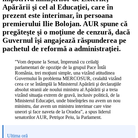
Apărării şi cel al Educaţiei, care în
prezent este interimar, în persoana
premierului Ilie Bolojan. AUR spune că
pregăteşte şi o moţiune de cenzură, dacă
Guvernul îşi angajează răspunderea pe
pachetul de reformă a administraţiei.
”Vom depune la Senat, împreună cu ceilalţi
parlamentari de opoziţie de la grupul Pace Întâi
România, trei moţiuni simple, una vizând atitudinea
Guvernului în problema MERCOSUR, cealaltă vizând
ceea ce se întâmplă la Ministerul Apărării şi declaraţiile
absolut stranii ale noului ministru al Apărării şi a treia
vizând situaţia extrem de gravă, inclusiv politică, de la
Ministerul Educaţiei, unde bineînţeles nu avem un nou
ministru, dar avem un ministru interimar care vine
uneori şi face naveta de la Oradea”, a spus liderul
senatorilor AUR, Petrişor Peiu, la Parlament.
Ultima oră