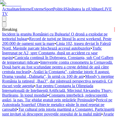
Actualitate
Interne
Externe
Sport
Politică
Sănătatea la zi
Utilitare
LIVE
TV
Breaking
Incident la granița României cu Bulgaria! O dronă a explodat pe
teritoriul bulgar
•
Record de turiști pe litoral în acest weekend. Peste
200.000 de oameni sunt la mare
•
Linia 102, traseu deviat în Faleză
Nord. Mașinile parcate blochează accesul autobuzelor
•
Trafic
îngreunat pe A2, spre Constanța, după un accident cu șase
mașini
•
Canicula continuă în Dobrogea. Constanța, sub Cod Galben
de temperaturi ridicate
•
Intervenție contra cronometru la Cernavodă.
Două barje au fost scufundate pentru a crește debitul de apă către
centrala nucleară
•
„Astăzi la Constanța”, calendar istoric 8 august.
Drama vasului „Dalmația”, în urmă cu 100 de ani
•
Moody’s menține
România la ratingul „Baa3”, dar păstrează perspectiva negativă. Ce
riscuri vede agenția
•
Aur pentru Constanța la Olimpiada
Internațională de Inteligență Artificială. Mircistul Alexandru Thury-
Burileanu, în topul mondial
•
Constanța interbelică, redescoperită,
astăzi, la pas. Tur ghidat gratuit prin străzilele Peninsulei
•
Pericol pe
Autostrada Soarelui! Obiecte metalice găsite în mod repetat pe
carosabil
•
Tur cultural prin istoria maritimă a Constanței. Participanții
sunt invitați să descopere poveștile orașului de la malul mării
•
Avarie