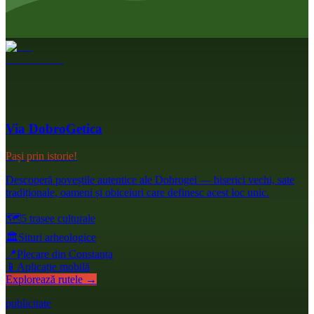
Via DobroGetica
Pași prin istorie!
Descoperă poveștile autentice ale Dobrogei — biserici vechi, sate
tradiționale, oameni și obiceiuri care definesc acest loc unic.
🗺️
5 trasee culturale
🏛️
Situri arheologice
📍
Plecare din Constanța
📱
Aplicație mobilă
Explorează rutele →
publicitate