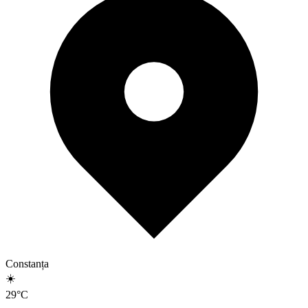
Constanța
☀️
29
°
C