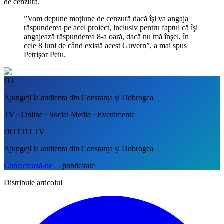
de cenzură.
”Vom depune moţiune de cenzură dacă îşi va angaja
răspunderea pe acel proiect, inclusiv pentru faptul că îşi
angajează răspunderea 8-a oară, dacă nu mă înşel, în
cele 8 luni de când există acest Guvern”, a mai spus
Petrişor Peiu.
DT
Ajungeți la audiența din Constanța și Dobrogea
TV · Online · Social Media · Evenimente
DOTTO TV
Ajungeți la audiența din Constanța și Dobrogea
Contactează-ne
→
publicitate
Distribuie articolul