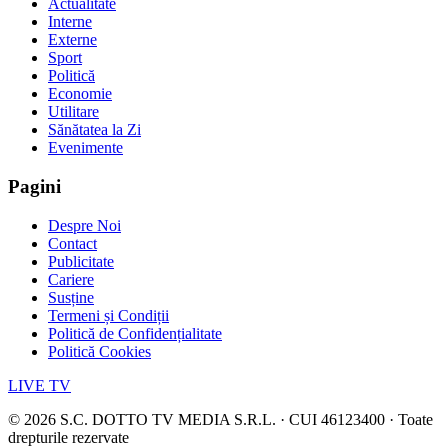
Actualitate
Interne
Externe
Sport
Politică
Economie
Utilitare
Sănătatea la Zi
Evenimente
Pagini
Despre Noi
Contact
Publicitate
Cariere
Susține
Termeni și Condiții
Politică de Confidențialitate
Politică Cookies
LIVE TV
©
2026
S.C. DOTTO TV MEDIA S.R.L. · CUI 46123400 · Toate
drepturile rezervate