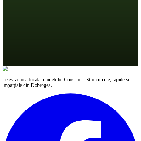
Televiziunea locală a județului Constanța. Știri corecte, rapide și
imparțiale din Dobrogea.