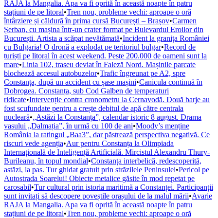
RAJA la Mangalia. Apa va fi oprită în această noapte în patru
stațiuni de pe litoral
•
Tren nou, probleme vechi: aproape o oră
întârziere și căldură în prima cursă București – Brașov
•
Carmen
Șerban, cu mașina într-un crater format pe Bulevardul Eroilor din
București. Artista a scăpat nevătămată
•
Incident la granița României
cu Bulgaria! O dronă a explodat pe teritoriul bulgar
•
Record de
turiști pe litoral în acest weekend. Peste 200.000 de oameni sunt la
mare
•
Linia 102, traseu deviat în Faleză Nord. Mașinile parcate
blochează accesul autobuzelor
•
Trafic îngreunat pe A2, spre
Constanța, după un accident cu șase mașini
•
Canicula continuă în
Dobrogea. Constanța, sub Cod Galben de temperaturi
ridicate
•
Intervenție contra cronometru la Cernavodă. Două barje au
fost scufundate pentru a crește debitul de apă către centrala
nucleară
•
„Astăzi la Constanța”, calendar istoric 8 august. Drama
vasului „Dalmația”, în urmă cu 100 de ani
•
Moody’s menține
România la ratingul „Baa3”, dar păstrează perspectiva negativă. Ce
riscuri vede agenția
•
Aur pentru Constanța la Olimpiada
Internațională de Inteligență Artificială. Mircistul Alexandru Thury-
Burileanu, în topul mondial
•
Constanța interbelică, redescoperită,
astăzi, la pas. Tur ghidat gratuit prin străzilele Peninsulei
•
Pericol pe
Autostrada Soarelui! Obiecte metalice găsite în mod repetat pe
carosabil
•
Tur cultural prin istoria maritimă a Constanței. Participanții
sunt invitați să descopere poveștile orașului de la malul mării
•
Avarie
RAJA la Mangalia. Apa va fi oprită în această noapte în patru
stațiuni de pe litoral
•
Tren nou, probleme vechi: aproape o oră