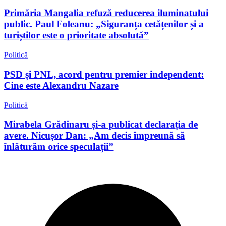
Primăria Mangalia refuză reducerea iluminatului
public. Paul Foleanu: „Siguranța cetățenilor și a
turiștilor este o prioritate absolută”
Politică
PSD și PNL, acord pentru premier independent:
Cine este Alexandru Nazare
Politică
Mirabela Grădinaru și-a publicat declarația de
avere. Nicușor Dan: „Am decis împreună să
înlăturăm orice speculații”