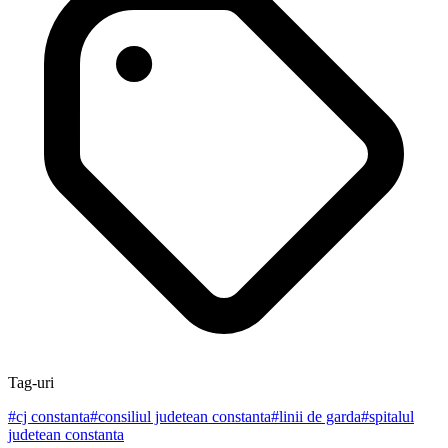
Tag-uri
#
cj constanta
#
consiliul judetean constanta
#
linii de garda
#
spitalul
judetean constanta