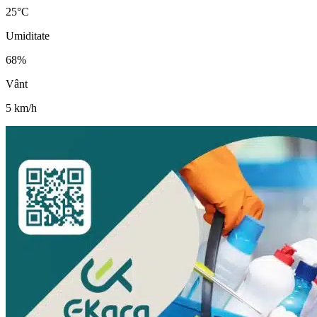
25
°C
Umiditate
68
%
Vânt
5
km/h