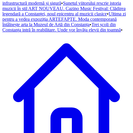
infrastructură modernă și sigură
•
Sunetul viitorului rescrie istoria
muzicii în stil ART NOUVEAU. Cazino Music Festival: Clădirea
legendară a Constanței, noul epicentru al muzicii clasice
•
Ultima zi
pentru a vedea expoziția ARTEFAPTE. Moda contemporană
întâlnește arta la Muzeul de Artă din Constanța
•
Trei școli din
Constanța intră în reabilitare. Unde vor învăța elevii din toamnă
•