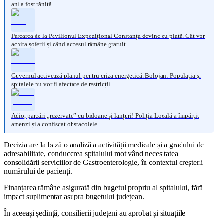
ani a fost rănită
Parcarea de la Pavilionul Expozițional Constanța devine cu plată. Cât vor
achita șoferii și când accesul rămâne gratuit
Guvernul activează planul pentru criza energetică. Bolojan: Populația și
spitalele nu vor fi afectate de restricții
Adio, parcări „rezervate” cu bidoane și lanțuri! Poliția Locală a împărțit
amenzi și a confiscat obstacolele
Decizia are la bază o analiză a activității medicale și a gradului de
adresabilitate, conducerea spitalului motivând necesitatea
consolidării serviciilor de Gastroenterologie, în contextul creșterii
numărului de pacienți.
Finanțarea rămâne asigurată din bugetul propriu al spitalului, fără
impact suplimentar asupra bugetului județean.
În aceeași ședință, consilierii județeni au aprobat și situațiile