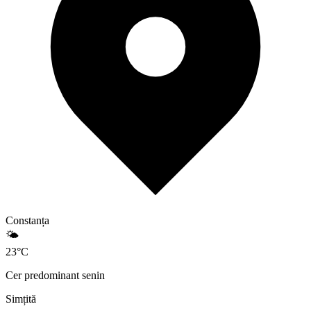
Constanța
🌤️
23
°
C
Cer predominant senin
Simțită