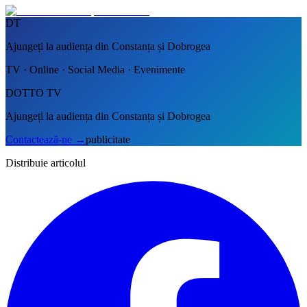
DT
Ajungeți la audiența din Constanța și Dobrogea
TV · Online · Social Media · Evenimente
DOTTO TV
Ajungeți la audiența din Constanța și Dobrogea
Contactează-ne
→
publicitate
Distribuie articolul