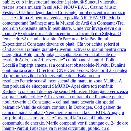
public, cu o infrastructură modernă și sigură
•
Sunetul viitorului
rescrie istoria muzicii în stil ART NOUVEAU. Cazino Music
Festival: Clădirea legendară a Constanței, noul epicentru al muzicii
clasice
•
Ultima zi pentru a vedea expoziția ARTEFAPTE. Moda
contemporană întâlnește arta la Muzeul de Artă din Constanța
•
Trei
școli din Constanța intră în reabilitare. Unde vor învăța elevii din
toamnă
•
Explozie urmată de incendiu la o locuință din Siliștea. O
femeie de 62 de ani a fost rănită
•
Parcarea de la Pavilionul
Expozițional Constanța devine cu plată. Cât vor achita șoferii și
când accesul rămâne gratuit
•
Guvernul activează planul pentru criza
energetică. Bolojan: Populația și spitalele nu vor fi afectate de
restricții
•
Adio, parcări „rezervate” cu bidoane și lanțuri! Poliția
Locală a împărțit amenzi și a confiscat obstacolele
•
Nivelul Dunării
continuă să scadă. Directorul CNE Cernavodă: Reactorul 2 ar putea
fi oprit în 5-6 zile dacă intervențiile de la Bala nu dau
rezultate
•
Femeie scoasă inconștientă din mare, în zona Malibu. A
fost preluată de elicopterul SMURD
•
Apel către toți românii:
Reduceți consumul de energie seara! Ministerul Energiei avertizează
asupra situației critice
•
A fost semnat contractul de finanțare pentru
noul Acvariu al Constanței – cel mai mare acvariu din spațiul
balcanic!
•
Valul de căldură continuă în Dobrogea. Cod galben de
caniculă până sâmbătă
•
Negocierile au eșuat la CT BUS. Angajații
fac primul pas spre proteste
•
Guvernul ia în calcul limitarea
consumului de energie. Marile companii vor fi anunțate cu 24 de ore
înainte
•
Parcul Tăbăcărie va fi redat circuitului public, cu o