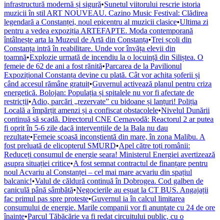
infrastructură modernă și sigură
•
Sunetul viitorului rescrie istoria
muzicii în stil ART NOUVEAU. Cazino Music Festival: Clădirea
legendară a Constanței, noul epicentru al muzicii clasice
•
Ultima zi
pentru a vedea expoziția ARTEFAPTE. Moda contemporană
întâlnește arta la Muzeul de Artă din Constanța
•
Trei școli din
Constanța intră în reabilitare. Unde vor învăța elevii din
toamnă
•
Explozie urmată de incendiu la o locuință din Siliștea. O
femeie de 62 de ani a fost rănită
•
Parcarea de la Pavilionul
Expozițional Constanța devine cu plată. Cât vor achita șoferii și
când accesul rămâne gratuit
•
Guvernul activează planul pentru criza
energetică. Bolojan: Populația și spitalele nu vor fi afectate de
restricții
•
Adio, parcări „rezervate” cu bidoane și lanțuri! Poliția
Locală a împărțit amenzi și a confiscat obstacolele
•
Nivelul Dunării
continuă să scadă. Directorul CNE Cernavodă: Reactorul 2 ar putea
fi oprit în 5-6 zile dacă intervențiile de la Bala nu dau
rezultate
•
Femeie scoasă inconștientă din mare, în zona Malibu. A
fost preluată de elicopterul SMURD
•
Apel către toți românii:
Reduceți consumul de energie seara! Ministerul Energiei avertizează
asupra situației critice
•
A fost semnat contractul de finanțare pentru
noul Acvariu al Constanței – cel mai mare acvariu din spațiul
balcanic!
•
Valul de căldură continuă în Dobrogea. Cod galben de
caniculă până sâmbătă
•
Negocierile au eșuat la CT BUS. Angajații
fac primul pas spre proteste
•
Guvernul ia în calcul limitarea
consumului de energie. Marile companii vor fi anunțate cu 24 de ore
înainte
•
Parcul Tăbăcărie va fi redat circuitului public, cu o