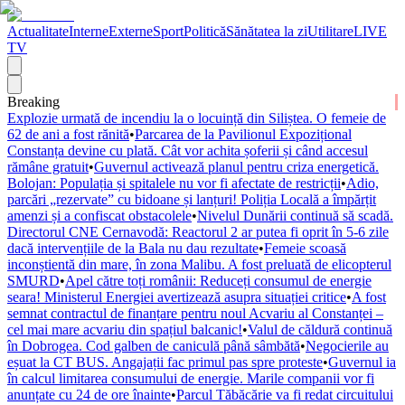
Actualitate
Interne
Externe
Sport
Politică
Sănătatea la zi
Utilitare
LIVE
TV
Breaking
Explozie urmată de incendiu la o locuință din Siliștea. O femeie de
62 de ani a fost rănită
•
Parcarea de la Pavilionul Expozițional
Constanța devine cu plată. Cât vor achita șoferii și când accesul
rămâne gratuit
•
Guvernul activează planul pentru criza energetică.
Bolojan: Populația și spitalele nu vor fi afectate de restricții
•
Adio,
parcări „rezervate” cu bidoane și lanțuri! Poliția Locală a împărțit
amenzi și a confiscat obstacolele
•
Nivelul Dunării continuă să scadă.
Directorul CNE Cernavodă: Reactorul 2 ar putea fi oprit în 5-6 zile
dacă intervențiile de la Bala nu dau rezultate
•
Femeie scoasă
inconștientă din mare, în zona Malibu. A fost preluată de elicopterul
SMURD
•
Apel către toți românii: Reduceți consumul de energie
seara! Ministerul Energiei avertizează asupra situației critice
•
A fost
semnat contractul de finanțare pentru noul Acvariu al Constanței –
cel mai mare acvariu din spațiul balcanic!
•
Valul de căldură continuă
în Dobrogea. Cod galben de caniculă până sâmbătă
•
Negocierile au
eșuat la CT BUS. Angajații fac primul pas spre proteste
•
Guvernul ia
în calcul limitarea consumului de energie. Marile companii vor fi
anunțate cu 24 de ore înainte
•
Parcul Tăbăcărie va fi redat circuitului