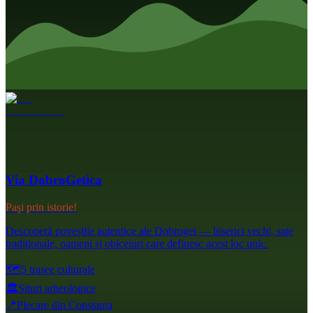
Via DobroGetica
Pași prin istorie!
Descoperă poveștile autentice ale Dobrogei — biserici vechi, sate
tradiționale, oameni și obiceiuri care definesc acest loc unic.
🗺️
5 trasee culturale
🏛️
Situri arheologice
📍
Plecare din Constanța