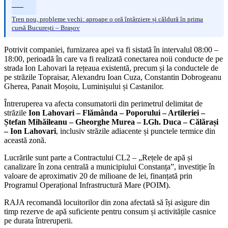
Tren nou, probleme vechi: aproape o oră întârziere și căldură în prima
cursă București – Brașov
Potrivit companiei, furnizarea apei va fi sistată în intervalul 08:00 –
18:00, perioadă în care va fi realizată conectarea noii conducte de pe
strada Ion Lahovari la rețeaua existentă, precum și la conductele de
pe străzile Topraisar, Alexandru Ioan Cuza, Constantin Dobrogeanu
Gherea, Panait Moșoiu, Luminișului și Castanilor.
Întreruperea va afecta consumatorii din perimetrul delimitat de
străzile
Ion Lahovari – Flămânda – Poporului – Artileriei –
Ștefan Mihăileanu – Gheorghe Murea – I.Gh. Duca – Călărași
– Ion Lahovari
, inclusiv străzile adiacente și punctele termice din
această zonă.
Lucrările sunt parte a Contractului CL2 – „Rețele de apă și
canalizare în zona centrală a municipiului Constanța”, investiție în
valoare de aproximativ 20 de milioane de lei, finanțată prin
Programul Operațional Infrastructură Mare (POIM).
RAJA recomandă locuitorilor din zona afectată să își asigure din
timp rezerve de apă suficiente pentru consum și activitățile casnice
pe durata întreruperii.