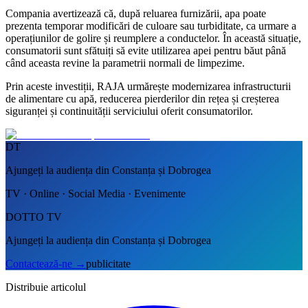
Compania avertizează că, după reluarea furnizării, apa poate
prezenta temporar modificări de culoare sau turbiditate, ca urmare a
operațiunilor de golire și reumplere a conductelor. În această situație,
consumatorii sunt sfătuiți să evite utilizarea apei pentru băut până
când aceasta revine la parametrii normali de limpezime.
Prin aceste investiții, RAJA urmărește modernizarea infrastructurii
de alimentare cu apă, reducerea pierderilor din rețea și creșterea
siguranței și continuității serviciului oferit consumatorilor.
DT
Ajungeți la audiența din Constanța și Dobrogea
TV · Online · Social Media · Evenimente
DOTTO TV
Ajungeți la audiența din Constanța și Dobrogea
Contactează-ne
→
publicitate
Distribuie articolul