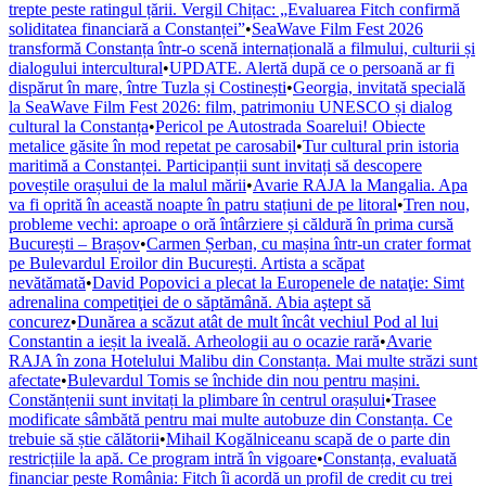
trepte peste ratingul țării. Vergil Chițac: „Evaluarea Fitch confirmă
soliditatea financiară a Constanței”
•
SeaWave Film Fest 2026
transformă Constanța într-o scenă internațională a filmului, culturii și
dialogului intercultural
•
UPDATE. Alertă după ce o persoană ar fi
dispărut în mare, între Tuzla și Costinești
•
Georgia, invitată specială
la SeaWave Film Fest 2026: film, patrimoniu UNESCO și dialog
cultural la Constanța
•
Pericol pe Autostrada Soarelui! Obiecte
metalice găsite în mod repetat pe carosabil
•
Tur cultural prin istoria
maritimă a Constanței. Participanții sunt invitați să descopere
poveștile orașului de la malul mării
•
Avarie RAJA la Mangalia. Apa
va fi oprită în această noapte în patru stațiuni de pe litoral
•
Tren nou,
probleme vechi: aproape o oră întârziere și căldură în prima cursă
București – Brașov
•
Carmen Șerban, cu mașina într-un crater format
pe Bulevardul Eroilor din București. Artista a scăpat
nevătămată
•
David Popovici a plecat la Europenele de nataţie: Simt
adrenalina competiţiei de o săptămână. Abia aştept să
concurez
•
Dunărea a scăzut atât de mult încât vechiul Pod al lui
Constantin a ieșit la iveală. Arheologii au o ocazie rară
•
Avarie
RAJA în zona Hotelului Malibu din Constanța. Mai multe străzi sunt
afectate
•
Bulevardul Tomis se închide din nou pentru mașini.
Constănțenii sunt invitați la plimbare în centrul orașului
•
Trasee
modificate sâmbătă pentru mai multe autobuze din Constanța. Ce
trebuie să știe călătorii
•
Mihail Kogălniceanu scapă de o parte din
restricțiile la apă. Ce program intră în vigoare
•
Constanța, evaluată
financiar peste România: Fitch îi acordă un profil de credit cu trei