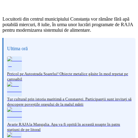
Locuitorii din centrul municipiului Constanța vor rămâne fără apă
potabilă miercuri, 8 iulie, în urma unor lucrări programate de RAJA
pentru modernizarea sistemului de alimentare.
Ultima oră
Pericol pe Autostrada Soarelui! Obiecte metalice găsite în mod repetat pe
carosabil
Tur cultural prin istoria maritimă a Constanței. Participanții sunt invitați să
descopere poveștile orașului de la malul mării
Avarie RAJA la Mangalia. Apa va fi oprită în această noapte în patru
stațiuni de pe litoral