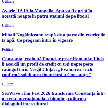
Utilitare
Avarie RAJA la Mangalia. Apa va fi oprită în
această noapte în patru stațiuni de pe litoral
Utilitare
Mihail Kogălniceanu scapă de o parte din restricțiile
la apă. Ce program intră în vigoare
Politică
Constanța, evaluată financiar peste România: Fitch
îi acordă un profil de credit cu trei trepte peste
ratingul țării. Vergil Chițac: „Evaluarea Fitch
confirmă soliditatea financiară a Constanței”
Cultură
SeaWave Film Fest 2026 transformă Constanța într-
o scenă internațională a filmului, culturii și
dialogului intercultural