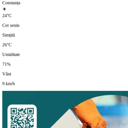
Constanța
☀️
24
°
C
Cer senin
Simțită
26
°C
Umiditate
71
%
Vânt
9
km/h