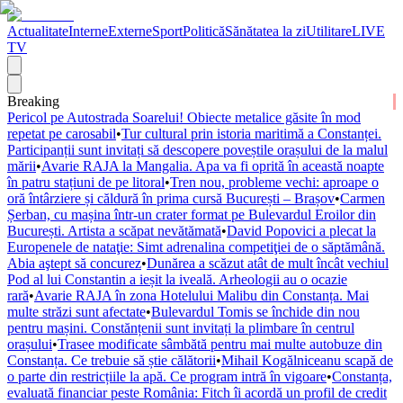
Actualitate
Interne
Externe
Sport
Politică
Sănătatea la zi
Utilitare
LIVE
TV
Breaking
Pericol pe Autostrada Soarelui! Obiecte metalice găsite în mod
repetat pe carosabil
•
Tur cultural prin istoria maritimă a Constanței.
Participanții sunt invitați să descopere poveștile orașului de la malul
mării
•
Avarie RAJA la Mangalia. Apa va fi oprită în această noapte
în patru stațiuni de pe litoral
•
Tren nou, probleme vechi: aproape o
oră întârziere și căldură în prima cursă București – Brașov
•
Carmen
Șerban, cu mașina într-un crater format pe Bulevardul Eroilor din
București. Artista a scăpat nevătămată
•
David Popovici a plecat la
Europenele de nataţie: Simt adrenalina competiţiei de o săptămână.
Abia aştept să concurez
•
Dunărea a scăzut atât de mult încât vechiul
Pod al lui Constantin a ieșit la iveală. Arheologii au o ocazie
rară
•
Avarie RAJA în zona Hotelului Malibu din Constanța. Mai
multe străzi sunt afectate
•
Bulevardul Tomis se închide din nou
pentru mașini. Constănțenii sunt invitați la plimbare în centrul
orașului
•
Trasee modificate sâmbătă pentru mai multe autobuze din
Constanța. Ce trebuie să știe călătorii
•
Mihail Kogălniceanu scapă de
o parte din restricțiile la apă. Ce program intră în vigoare
•
Constanța,
evaluată financiar peste România: Fitch îi acordă un profil de credit