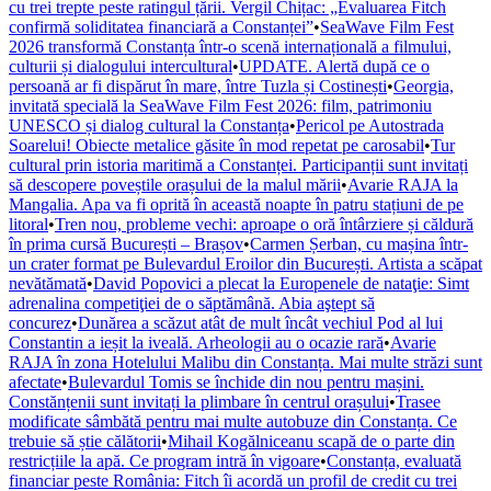
cu trei trepte peste ratingul țării. Vergil Chițac: „Evaluarea Fitch
confirmă soliditatea financiară a Constanței”
•
SeaWave Film Fest
2026 transformă Constanța într-o scenă internațională a filmului,
culturii și dialogului intercultural
•
UPDATE. Alertă după ce o
persoană ar fi dispărut în mare, între Tuzla și Costinești
•
Georgia,
invitată specială la SeaWave Film Fest 2026: film, patrimoniu
UNESCO și dialog cultural la Constanța
•
Pericol pe Autostrada
Soarelui! Obiecte metalice găsite în mod repetat pe carosabil
•
Tur
cultural prin istoria maritimă a Constanței. Participanții sunt invitați
să descopere poveștile orașului de la malul mării
•
Avarie RAJA la
Mangalia. Apa va fi oprită în această noapte în patru stațiuni de pe
litoral
•
Tren nou, probleme vechi: aproape o oră întârziere și căldură
în prima cursă București – Brașov
•
Carmen Șerban, cu mașina într-
un crater format pe Bulevardul Eroilor din București. Artista a scăpat
nevătămată
•
David Popovici a plecat la Europenele de nataţie: Simt
adrenalina competiţiei de o săptămână. Abia aştept să
concurez
•
Dunărea a scăzut atât de mult încât vechiul Pod al lui
Constantin a ieșit la iveală. Arheologii au o ocazie rară
•
Avarie
RAJA în zona Hotelului Malibu din Constanța. Mai multe străzi sunt
afectate
•
Bulevardul Tomis se închide din nou pentru mașini.
Constănțenii sunt invitați la plimbare în centrul orașului
•
Trasee
modificate sâmbătă pentru mai multe autobuze din Constanța. Ce
trebuie să știe călătorii
•
Mihail Kogălniceanu scapă de o parte din
restricțiile la apă. Ce program intră în vigoare
•
Constanța, evaluată
financiar peste România: Fitch îi acordă un profil de credit cu trei