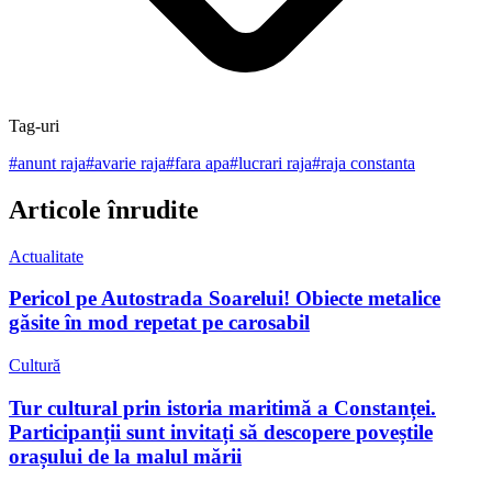
Tag-uri
#
anunt raja
#
avarie raja
#
fara apa
#
lucrari raja
#
raja constanta
Articole înrudite
Actualitate
Pericol pe Autostrada Soarelui! Obiecte metalice
găsite în mod repetat pe carosabil
Cultură
Tur cultural prin istoria maritimă a Constanței.
Participanții sunt invitați să descopere poveștile
orașului de la malul mării