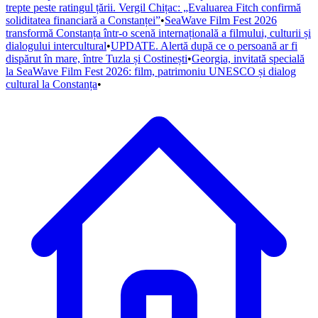
trepte peste ratingul țării. Vergil Chițac: „Evaluarea Fitch confirmă
soliditatea financiară a Constanței”
•
SeaWave Film Fest 2026
transformă Constanța într-o scenă internațională a filmului, culturii și
dialogului intercultural
•
UPDATE. Alertă după ce o persoană ar fi
dispărut în mare, între Tuzla și Costinești
•
Georgia, invitată specială
la SeaWave Film Fest 2026: film, patrimoniu UNESCO și dialog
cultural la Constanța
•