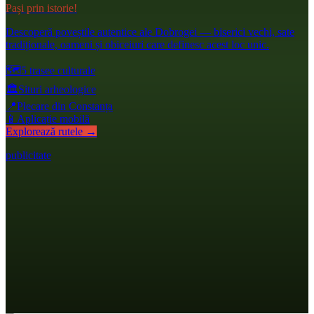
Pași prin istorie!
Descoperă poveștile autentice ale Dobrogei — biserici vechi, sate
tradiționale, oameni și obiceiuri care definesc acest loc unic.
🗺️
5 trasee culturale
🏛️
Situri arheologice
📍
Plecare din Constanța
📱
Aplicație mobilă
Explorează rutele →
publicitate