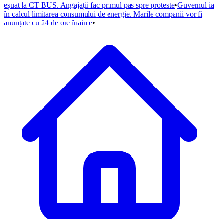
eșuat la CT BUS. Angajații fac primul pas spre proteste
•
Guvernul ia
în calcul limitarea consumului de energie. Marile companii vor fi
anunțate cu 24 de ore înainte
•