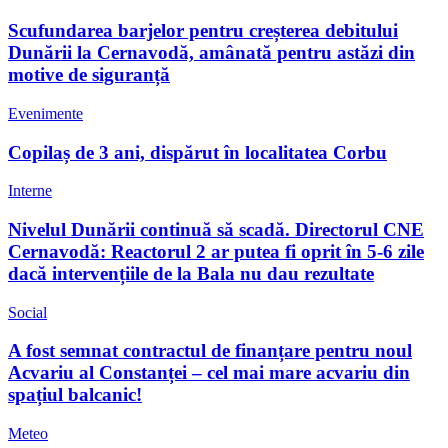
Scufundarea barjelor pentru creșterea debitului
Dunării la Cernavodă, amânată pentru astăzi din
motive de siguranță
Evenimente
Copilaș de 3 ani, dispărut în localitatea Corbu
Interne
Nivelul Dunării continuă să scadă. Directorul CNE
Cernavodă: Reactorul 2 ar putea fi oprit în 5-6 zile
dacă intervențiile de la Bala nu dau rezultate
Social
A fost semnat contractul de finanțare pentru noul
Acvariu al Constanței – cel mai mare acvariu din
spațiul balcanic!
Meteo