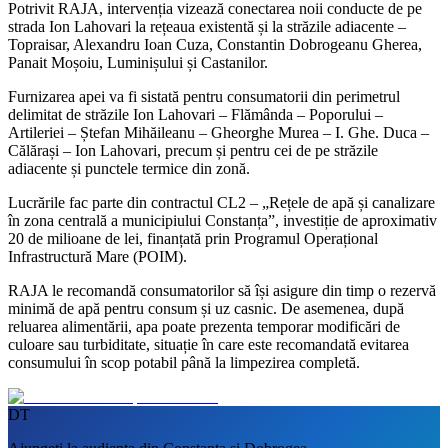
Potrivit RAJA, intervenția vizează conectarea noii conducte de pe
strada Ion Lahovari la rețeaua existentă și la străzile adiacente –
Topraisar, Alexandru Ioan Cuza, Constantin Dobrogeanu Gherea,
Panait Moșoiu, Luminișului și Castanilor.
Furnizarea apei va fi sistată pentru consumatorii din perimetrul
delimitat de străzile Ion Lahovari – Flămânda – Poporului –
Artileriei – Ștefan Mihăileanu – Gheorghe Murea – I. Ghe. Duca –
Călărași – Ion Lahovari, precum și pentru cei de pe străzile
adiacente și punctele termice din zonă.
Lucrările fac parte din contractul CL2 – „Rețele de apă și canalizare
în zona centrală a municipiului Constanța”, investiție de aproximativ
20 de milioane de lei, finanțată prin Programul Operațional
Infrastructură Mare (POIM).
RAJA le recomandă consumatorilor să își asigure din timp o rezervă
minimă de apă pentru consum și uz casnic. De asemenea, după
reluarea alimentării, apa poate prezenta temporar modificări de
culoare sau turbiditate, situație în care este recomandată evitarea
consumului în scop potabil până la limpezirea completă.
DT