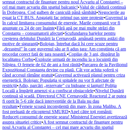
semnat contractul de finanțare pentru noul Acvariu al Constanței –
cel mai mare acvariu din spațiul balcanic!
•
Valul de căldură continuă
în Dobrogea. Cod galben de caniculă până sâmbătă
•
Negocierile au
eșuat la CT BUS. Angajații fac primul pas spre proteste
•
Guvernul ia
în calcul limitarea consumului de energie. Marile companii vor fi
anunțate cu 24 de ore înainte
•
Fără apă pe mai multe străzi din
Constanța – consumatorii afectați
•
Scufundarea barjelor pentru
creșterea debitului Dunării la Cernavodă, amânată pentru astăzi din
motive de siguranță
•
Bolojan, întrebat dacă îşi cere scuze pentru
„dezastrul” în care guvernul său ar fi adus ţara: Am conştiinţa că am
procedat corect faţă de ţara noastră.
•
Copilaș de 3 ani, dispărut în
localitatea Corbu
•
Explozie urmată de incendiu la o locuință din
Siliștea. O femeie de 62 de ani a fost rănită
•
Parcarea de la Pavilionul
Expozițional Constanța devine cu plată. Cât vor achita șoferii și
când accesul rămâne gratuit
•
Guvernul activează planul pentru criza
energetică. Bolojan: Populația și spitalele nu vor fi afectate de
restricții
•
Adio, parcări „rezervate” cu bidoane și lanțuri! Poliția
Locală a împărțit amenzi și a confiscat obstacolele
•
Nivelul Dunării
continuă să scadă. Directorul CNE Cernavodă: Reactorul 2 ar putea
fi oprit în 5-6 zile dacă intervențiile de la Bala nu dau
rezultate
•
Femeie scoasă inconștientă din mare, în zona Malibu. A
fost preluată de elicopterul SMURD
•
Apel către toți românii:
Reduceți consumul de energie seara! Ministerul Energiei avertizează
asupra situației critice
•
A fost semnat contractul de finanțare pentru
noul Acvariu al Constanței – cel mai mare acvariu din spațiul