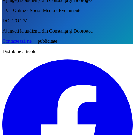
Ajungeți la audiența din Constanța și Dobrogea
TV · Online · Social Media · Evenimente
DOTTO TV
Ajungeți la audiența din Constanța și Dobrogea
Contactează-ne
→
publicitate
Distribuie articolul