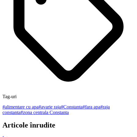
Tag-uri
#
alimentare cu apa
#
avarie raja
#
Constanta
#
fara apa
#
raja
constanta
#
zona centrala Constanta
Articole înrudite