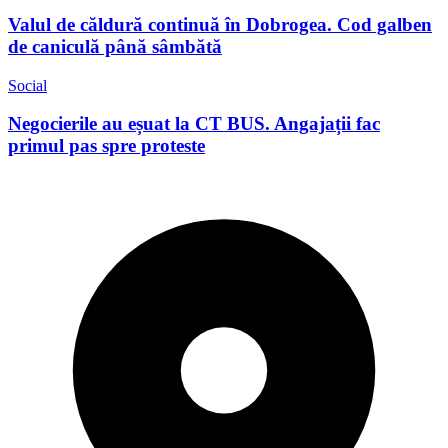
Valul de căldură continuă în Dobrogea. Cod galben
de caniculă până sâmbătă
Social
Negocierile au eșuat la CT BUS. Angajații fac
primul pas spre proteste