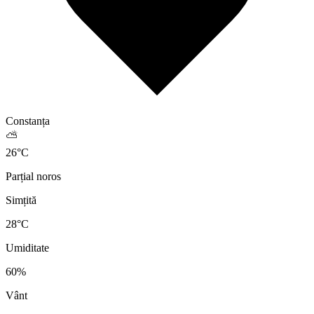
Constanța
⛅
26
°
C
Parțial noros
Simțită
28
°C
Umiditate
60
%
Vânt