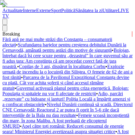
Actualitate
Interne
Externe
Sport
Politică
Sănătatea la zi
Utilitare
LIVE
TV
Breaking
Fără apă pe mai multe străzi din Constanța – consumatorii
afectați
•
Scufundarea barjelor pentru creșterea debitului Dunării la
Cernavodă, amânată pentru astăzi din motive de siguranță
•
Bolojan,
întrebat dacă îşi cere scuze pentru „dezastrul” în care guvernul său ar
fi adus ţara: Am conştiinţa că am procedat corect faţă de ţara
noastră.
•
Copilaș de 3 ani, dispărut în localitatea Corbu
•
Explozie
urmată de incendiu la o locuință din Siliștea. O femeie de 62 de ani a
fost rănită
•
Parcarea de la Pavilionul Expozițional Constanța devine
cu plată. Cât vor achita șoferii și când accesul rămâne
gratuit
•
Guvernul activează planul pentru criza energetică. Bolojan:
Populația și spitalele nu vor fi afectate de restricții
•
Adio, parcări
„rezervate” cu bidoane și lanțuri! Poliția Locală a împărțit amenzi și
a confiscat obstacolele
•
Nivelul Dunării continuă să scadă. Directorul
CNE Cernavodă: Reactorul 2 ar putea fi oprit în 5-6 zile dacă
intervențiile de la Bala nu dau rezultate
•
Femeie scoasă inconștientă
din mare, în zona Malibu. A fost preluată de elicopterul
SMURD
•
Apel către toți românii: Reduceți consumul de energie
seara! Ministerul Energiei avertizează asupra situației critice
•
A fost