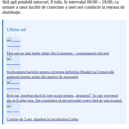
fără apă potabilă miercuri, 8 iulie, în intervalul 08:00 – 18:00, ca
urmare a unor lucrări de conectare a unei noi conducte la rețeaua de
distribuție.
Ultima oră
Fără apă pe mai multe străzi din Constanța – consumatorii afectați
Scufundarea barjelor pentru creșterea debitului Dunării la Cernavodă,
amânată pentru astăzi din motive de siguranță
Bolojan, întrebat dacă îşi cere scuze pentru „dezastrul” în care guvernul
său ar fi adus ţara: Am conştiinţa că am procedat corect faţă de ţara noastră.
Copilaș de 3 ani, dispărut în localitatea Corbu