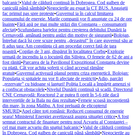
balcanic!
•
Valul de căldură continuă în Dobrogea. Cod galben de
caniculă până sâmbătă
•
Negocierile au eșuat la CT BUS. Angajații
fac primul pas spre proteste
•
Guvernul ia în calcul limitarea
consumului de energie. Marile companii vor fi anunțate cu 24 de ore
înainte
•
Fără apă pe mai multe străzi din Constanța – consumatorii
afectați
•
Scufundarea barjelor pentru creșterea debitului Dunării la
Cernavodă, amânată pentru astăzi din motive de siguranță
•
Bolojan,
întrebat dacă îşi cere scuze pentru „dezastrul” în care guvernul său ar
fi adus ţara: Am conştiinţa că am procedat corect faţă de ţara
noastră.
•
Copilaș de 3 ani, dispărut în localitatea Corbu
•
Explozie
urmată de incendiu la o locuință din Siliștea. O femeie de 62 de ani a
fost rănită
•
Parcarea de la Pavilionul Expozițional Constanța devine
cu plată. Cât vor achita șoferii și când accesul rămâne
gratuit
•
Guvernul activează planul pentru criza energetică. Bolojan:
Populația și spitalele nu vor fi afectate de restricții
•
Adio, parcări
„rezervate” cu bidoane și lanțuri! Poliția Locală a împărțit amenzi și
a confiscat obstacolele
•
Nivelul Dunării continuă să scadă. Directorul
CNE Cernavodă: Reactorul 2 ar putea fi oprit în 5-6 zile dacă
intervențiile de la Bala nu dau rezultate
•
Femeie scoasă inconștientă
din mare, în zona Malibu. A fost preluată de elicopterul
SMURD
•
Apel către toți românii: Reduceți consumul de energie
seara! Ministerul Energiei avertizează asupra situației critice
•
A fost
semnat contractul de finanțare pentru noul Acvariu al Constanței –
cel mai mare acvariu din spațiul balcanic!
•
Valul de căldură continuă
în Dobrogea. Cod galben de caniculă până sâmbătă
•
Negocierile au