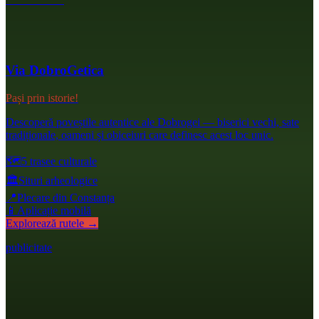
Via DobroGetica
Pași prin istorie!
Descoperă poveștile autentice ale Dobrogei — biserici vechi, sate
tradiționale, oameni și obiceiuri care definesc acest loc unic.
🗺️
5 trasee culturale
🏛️
Situri arheologice
📍
Plecare din Constanța
📱
Aplicație mobilă
Explorează rutele →
publicitate