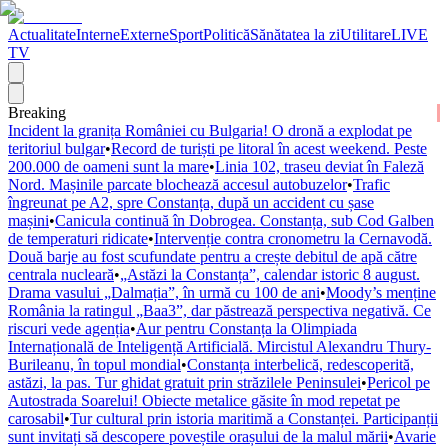
Actualitate
Interne
Externe
Sport
Politică
Sănătatea la zi
Utilitare
LIVE
TV
Breaking
Incident la granița României cu Bulgaria! O dronă a explodat pe
teritoriul bulgar
•
Record de turiști pe litoral în acest weekend. Peste
200.000 de oameni sunt la mare
•
Linia 102, traseu deviat în Faleză
Nord. Mașinile parcate blochează accesul autobuzelor
•
Trafic
îngreunat pe A2, spre Constanța, după un accident cu șase
mașini
•
Canicula continuă în Dobrogea. Constanța, sub Cod Galben
de temperaturi ridicate
•
Intervenție contra cronometru la Cernavodă.
Două barje au fost scufundate pentru a crește debitul de apă către
centrala nucleară
•
„Astăzi la Constanța”, calendar istoric 8 august.
Drama vasului „Dalmația”, în urmă cu 100 de ani
•
Moody’s menține
România la ratingul „Baa3”, dar păstrează perspectiva negativă. Ce
riscuri vede agenția
•
Aur pentru Constanța la Olimpiada
Internațională de Inteligență Artificială. Mircistul Alexandru Thury-
Burileanu, în topul mondial
•
Constanța interbelică, redescoperită,
astăzi, la pas. Tur ghidat gratuit prin străzilele Peninsulei
•
Pericol pe
Autostrada Soarelui! Obiecte metalice găsite în mod repetat pe
carosabil
•
Tur cultural prin istoria maritimă a Constanței. Participanții
sunt invitați să descopere poveștile orașului de la malul mării
•
Avarie