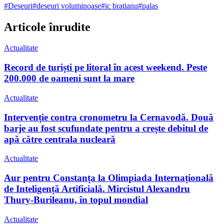
#
Deseuri
#
deseuri voluminoase
#
ic bratianu
#
palas
Articole înrudite
Actualitate
Record de turiști pe litoral în acest weekend. Peste
200.000 de oameni sunt la mare
Actualitate
Intervenție contra cronometru la Cernavodă. Două
barje au fost scufundate pentru a crește debitul de
apă către centrala nucleară
Actualitate
Aur pentru Constanța la Olimpiada Internațională
de Inteligență Artificială. Mircistul Alexandru
Thury-Burileanu, în topul mondial
Actualitate