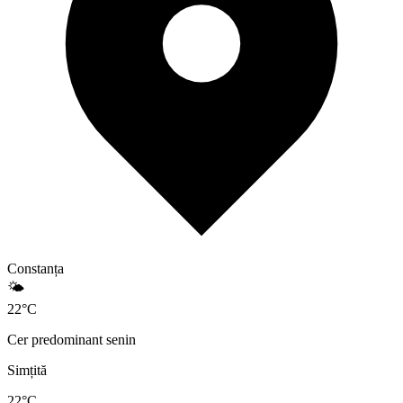
Constanța
🌤️
22
°
C
Cer predominant senin
Simțită
22
°C