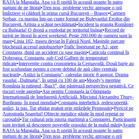
RAJA la Mangalia. Apa va fi oprită în această noapte în patru
stațiuni de pe litoral
•
Tren nou, probleme vechi: aproape o oră
întârziere și căldură în prima cursă București – Brașov
•
Carmen
Șerban, cu mașina într-un crater format pe Bulevardul Eroilor din
București. Artista a scăpat nevătămată
•
Incident la granița României
cu Bulgaria! O dronă a explodat pe teritoriul bulgar
•
Record de
turiști pe litoral în acest weekend. Peste 200.000 de oameni sunt la
mare
•
Linia 102, traseu deviat în Faleză Nord. Mașinile parcate
blochează accesul autobuzelor
•
Trafic îngreunat pe A2, spre
Constanța, după un accident cu șase mașini
•
Canicula continuă în
Dobrogea. Constanța, sub Cod Galben de temperaturi
ridicate
•
Intervenție contra cronometru la Cernavodă. Două barje au
fost scufundate pentru a crește debitul de apă către centrala
nucleară
•
„Astăzi la Constanța”, calendar istoric 8 august. Drama
vasului „Dalmația”, în urmă cu 100 de ani
•
Moody’s menține
România la ratingul „Baa3”, dar păstrează perspectiva negativă. Ce
riscuri vede agenția
•
Aur pentru Constanța la Olimpiada
Internațională de Inteligență Artificială. Mircistul Alexandru Thury-
Burileanu, în topul mondial
•
Constanța interbelică, redescoperită,
astăzi, la pas. Tur ghidat gratuit prin străzilele Peninsulei
•
Pericol pe
Autostrada Soarelui! Obiecte metalice găsite în mod repetat pe
carosabil
•
Tur cultural prin istoria maritimă a Constanței. Participanții
sunt invitați să descopere poveștile orașului de la malul mării
•
Avarie
RAJA la Mangalia. Apa va fi oprită în această noapte în patru
stațiuni de pe litoral
•
Tren nou, probleme vechi: aproape o oră