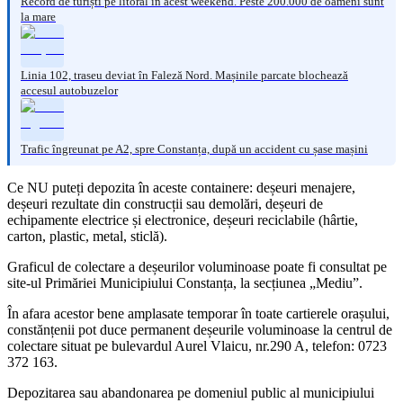
Record de turiști pe litoral în acest weekend. Peste 200.000 de oameni sunt
la mare
Linia 102, traseu deviat în Faleză Nord. Mașinile parcate blochează
accesul autobuzelor
Trafic îngreunat pe A2, spre Constanța, după un accident cu șase mașini
Ce NU puteți depozita în aceste containere: deșeuri menajere,
deșeuri rezultate din construcții sau demolări, deșeuri de
echipamente electrice și electronice, deșeuri reciclabile (hârtie,
carton, plastic, metal, sticlă).
Graficul de colectare a deșeurilor voluminoase poate fi consultat pe
site-ul Primăriei Municipiului Constanța, la secțiunea „Mediu”.
În afara acestor bene amplasate temporar în toate cartierele orașului,
constănțenii pot duce permanent deșeurile voluminoase la centrul de
colectare situat pe bulevardul Aurel Vlaicu, nr.290 A, telefon: 0723
372 163.
Depozitarea sau abandonarea pe domeniul public al municipiului