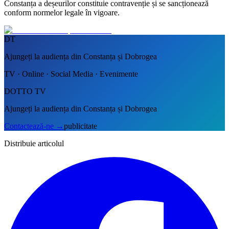
Constanța a deșeurilor constituie contravenție și se sancționează
conform normelor legale în vigoare.
DT
Ajungeți la audiența din Constanța și Dobrogea
TV · Online · Social Media · Evenimente
DOTTO TV
Ajungeți la audiența din Constanța și Dobrogea
Contactează-ne
→
publicitate
Distribuie articolul