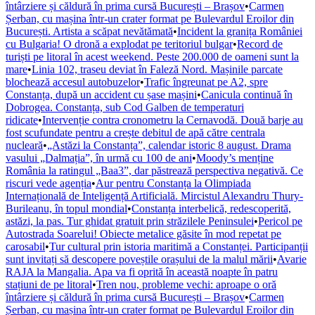
întârziere și căldură în prima cursă București – Brașov
•
Carmen
Șerban, cu mașina într-un crater format pe Bulevardul Eroilor din
București. Artista a scăpat nevătămată
•
Incident la granița României
cu Bulgaria! O dronă a explodat pe teritoriul bulgar
•
Record de
turiști pe litoral în acest weekend. Peste 200.000 de oameni sunt la
mare
•
Linia 102, traseu deviat în Faleză Nord. Mașinile parcate
blochează accesul autobuzelor
•
Trafic îngreunat pe A2, spre
Constanța, după un accident cu șase mașini
•
Canicula continuă în
Dobrogea. Constanța, sub Cod Galben de temperaturi
ridicate
•
Intervenție contra cronometru la Cernavodă. Două barje au
fost scufundate pentru a crește debitul de apă către centrala
nucleară
•
„Astăzi la Constanța”, calendar istoric 8 august. Drama
vasului „Dalmația”, în urmă cu 100 de ani
•
Moody’s menține
România la ratingul „Baa3”, dar păstrează perspectiva negativă. Ce
riscuri vede agenția
•
Aur pentru Constanța la Olimpiada
Internațională de Inteligență Artificială. Mircistul Alexandru Thury-
Burileanu, în topul mondial
•
Constanța interbelică, redescoperită,
astăzi, la pas. Tur ghidat gratuit prin străzilele Peninsulei
•
Pericol pe
Autostrada Soarelui! Obiecte metalice găsite în mod repetat pe
carosabil
•
Tur cultural prin istoria maritimă a Constanței. Participanții
sunt invitați să descopere poveștile orașului de la malul mării
•
Avarie
RAJA la Mangalia. Apa va fi oprită în această noapte în patru
stațiuni de pe litoral
•
Tren nou, probleme vechi: aproape o oră
întârziere și căldură în prima cursă București – Brașov
•
Carmen
Șerban, cu mașina într-un crater format pe Bulevardul Eroilor din