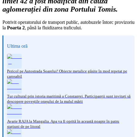
liniei 42 a fost modificat din cauza
aglomerației din zona Portului Tomis.
Potrivit operatorului de transport public, autobuzele întorc provizoriu
la
Poarta 2
, până la fluidizarea traficului.
Ultima oră
Pericol pe Autostrada Soarelui! Obiecte metalice găsite în mod repetat pe
carosabil
Tur cultural prin istoria maritimă a Constanței. Participanții sunt invitați să
descopere poveștile orașului de la malul mării
Avarie RAJA la Mangalia. Apa va fi oprită în această noapte în patru
stațiuni de pe litoral