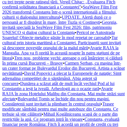
cu trei trepte peste ratingul țării. Vergil Chițac: „Evaluarea Fitch
confirmă soliditatea financiară a Constanței”
•
SeaWave Film Fest
2026 transformă Constanța într-o scenă internațională a filmului,
culturii și dialogului intercultural
•
UPDATE. Alertă după ce o
persoană ar fi dispărut în mare, între Tuzla și Costinești
•
Georgia,
invitată specială la SeaWave Film Fest 2026: film, patrimoniu
UNESCO și dialog cultural la Constanța
•
Pericol pe Autostrada
Soarelui! Obiecte metalice găsite în mod repetat pe carosabil
•
Tur
cultural prin istoria maritimă a Constanței. Participanții sunt invitați
să descopere poveștile orașului de la malul mării
•
Avarie RAJA la
Mangalia. Apa va fi oprită în această noapte în patru stațiuni de pe
litoral
•
Tren nou, probleme vechi: aproape o oră întârziere și căldură
în prima cursă București – Brașov
•
Carmen Șerban, cu mașina într-
un crater format pe Bulevardul Eroilor din București. Artista a scăpat
nevătămată
•
David Popovici a plecat la Europenele de nataţie: Simt
adrenalina competiţiei de o săptămână. Abia aştept să
concurez
•
Dunărea a scăzut atât de mult încât vechiul Pod al lui
Constantin a ieșit la iveală. Arheologii au o ocazie rară
•
Avarie
RAJA în zona Hotelului Malibu din Constanța. Mai multe străzi sunt
afectate
•
Bulevardul Tomis se închide din nou pentru mașini.
Constănțenii sunt invitați la plimbare în centrul orașului
•
Trasee
modificate sâmbătă pentru mai multe autobuze din Constanța. Ce
trebuie să știe călătorii
•
Mihail Kogălniceanu scapă de o parte din
restricțiile la apă. Ce program intră în vigoare
•
Constanța, evaluată
financiar peste România: Fitch îi acordă un profil de credit cu trei