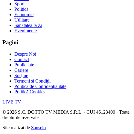
Sport
Politică
Economie
Utilitare
Sănătatea la Zi
Evenimente
Pagini
Despre Noi
Contact
Publicitate
Cariere
Susține
Termeni și Condiții
Politică de Confidențialitate
Politică Cookies
LIVE TV
©
2026
S.C. DOTTO TV MEDIA S.R.L. · CUI 46123400 · Toate
drepturile rezervate
Site realizat de
Sanselo