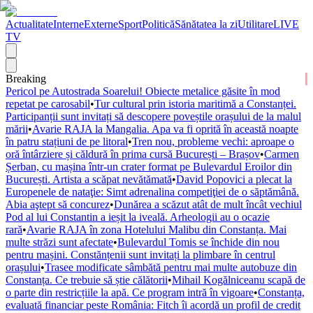
Actualitate
Interne
Externe
Sport
Politică
Sănătatea la zi
Utilitare
LIVE
TV
Breaking
Pericol pe Autostrada Soarelui! Obiecte metalice găsite în mod
repetat pe carosabil
•
Tur cultural prin istoria maritimă a Constanței.
Participanții sunt invitați să descopere poveștile orașului de la malul
mării
•
Avarie RAJA la Mangalia. Apa va fi oprită în această noapte
în patru stațiuni de pe litoral
•
Tren nou, probleme vechi: aproape o
oră întârziere și căldură în prima cursă București – Brașov
•
Carmen
Șerban, cu mașina într-un crater format pe Bulevardul Eroilor din
București. Artista a scăpat nevătămată
•
David Popovici a plecat la
Europenele de nataţie: Simt adrenalina competiţiei de o săptămână.
Abia aştept să concurez
•
Dunărea a scăzut atât de mult încât vechiul
Pod al lui Constantin a ieșit la iveală. Arheologii au o ocazie
rară
•
Avarie RAJA în zona Hotelului Malibu din Constanța. Mai
multe străzi sunt afectate
•
Bulevardul Tomis se închide din nou
pentru mașini. Constănțenii sunt invitați la plimbare în centrul
orașului
•
Trasee modificate sâmbătă pentru mai multe autobuze din
Constanța. Ce trebuie să știe călătorii
•
Mihail Kogălniceanu scapă de
o parte din restricțiile la apă. Ce program intră în vigoare
•
Constanța,
evaluată financiar peste România: Fitch îi acordă un profil de credit