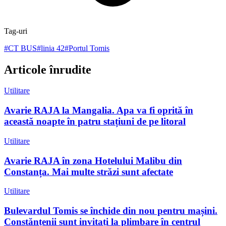
Tag-uri
#
CT BUS
#
linia 42
#
Portul Tomis
Articole înrudite
Utilitare
Avarie RAJA la Mangalia. Apa va fi oprită în
această noapte în patru stațiuni de pe litoral
Utilitare
Avarie RAJA în zona Hotelului Malibu din
Constanța. Mai multe străzi sunt afectate
Utilitare
Bulevardul Tomis se închide din nou pentru mașini.
Constănțenii sunt invitați la plimbare în centrul