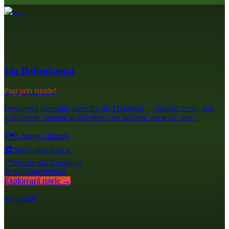
Via DobroGetica
Pași prin istorie!
Descoperă poveștile autentice ale Dobrogei — biserici vechi, sate
tradiționale, oameni și obiceiuri care definesc acest loc unic.
🗺️
5 trasee culturale
🏛️
Situri arheologice
📍
Plecare din Constanța
📱
Aplicație mobilă
Explorează rutele →
publicitate