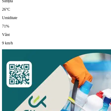
Simțită
26
°C
Umiditate
71
%
Vânt
9
km/h