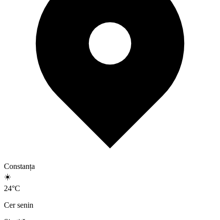
Constanța
☀️
24
°
C
Cer senin