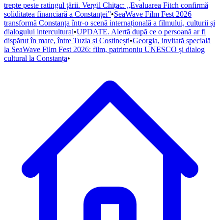
trepte peste ratingul țării. Vergil Chițac: „Evaluarea Fitch confirmă
soliditatea financiară a Constanței”
•
SeaWave Film Fest 2026
transformă Constanța într-o scenă internațională a filmului, culturii și
dialogului intercultural
•
UPDATE. Alertă după ce o persoană ar fi
dispărut în mare, între Tuzla și Costinești
•
Georgia, invitată specială
la SeaWave Film Fest 2026: film, patrimoniu UNESCO și dialog
cultural la Constanța
•