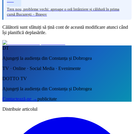
Tren nou, probleme vechi: aproape o oră întârziere și căldură în prima
cursă București – Brașov
Călătorii sunt sfătuiți să țină cont de această modificare atunci când
își planifică deplasările.
DT
Ajungeți la audiența din Constanța și Dobrogea
TV · Online · Social Media · Evenimente
DOTTO TV
Ajungeți la audiența din Constanța și Dobrogea
Contactează-ne
→
publicitate
Distribuie articolul