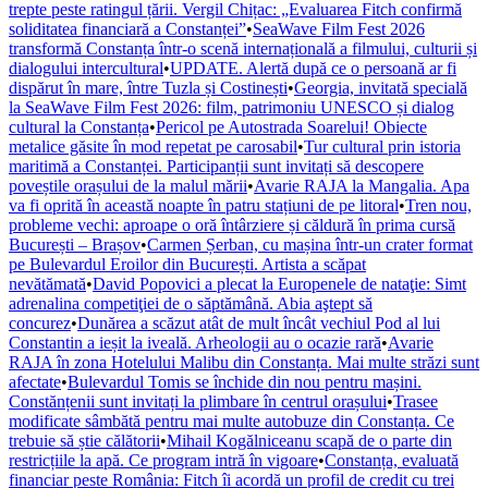
trepte peste ratingul țării. Vergil Chițac: „Evaluarea Fitch confirmă
soliditatea financiară a Constanței”
•
SeaWave Film Fest 2026
transformă Constanța într-o scenă internațională a filmului, culturii și
dialogului intercultural
•
UPDATE. Alertă după ce o persoană ar fi
dispărut în mare, între Tuzla și Costinești
•
Georgia, invitată specială
la SeaWave Film Fest 2026: film, patrimoniu UNESCO și dialog
cultural la Constanța
•
Pericol pe Autostrada Soarelui! Obiecte
metalice găsite în mod repetat pe carosabil
•
Tur cultural prin istoria
maritimă a Constanței. Participanții sunt invitați să descopere
poveștile orașului de la malul mării
•
Avarie RAJA la Mangalia. Apa
va fi oprită în această noapte în patru stațiuni de pe litoral
•
Tren nou,
probleme vechi: aproape o oră întârziere și căldură în prima cursă
București – Brașov
•
Carmen Șerban, cu mașina într-un crater format
pe Bulevardul Eroilor din București. Artista a scăpat
nevătămată
•
David Popovici a plecat la Europenele de nataţie: Simt
adrenalina competiţiei de o săptămână. Abia aştept să
concurez
•
Dunărea a scăzut atât de mult încât vechiul Pod al lui
Constantin a ieșit la iveală. Arheologii au o ocazie rară
•
Avarie
RAJA în zona Hotelului Malibu din Constanța. Mai multe străzi sunt
afectate
•
Bulevardul Tomis se închide din nou pentru mașini.
Constănțenii sunt invitați la plimbare în centrul orașului
•
Trasee
modificate sâmbătă pentru mai multe autobuze din Constanța. Ce
trebuie să știe călătorii
•
Mihail Kogălniceanu scapă de o parte din
restricțiile la apă. Ce program intră în vigoare
•
Constanța, evaluată
financiar peste România: Fitch îi acordă un profil de credit cu trei